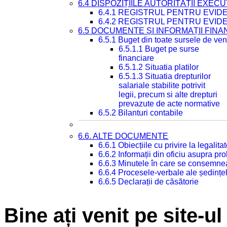
6.4 DISPOZIȚIILE AUTORITĂȚII EXECU
6.4.1 REGISTRUL PENTRU EVID
6.4.2 REGISTRUL PENTRU EVID
6.5 DOCUMENTE ȘI INFORMAȚII FIN
6.5.1 Buget din toate sursele de veni
6.5.1.1 Buget pe surse
financiare
6.5.1.2 Situatia platilor
6.5.1.3 Situatia drepturilor
salariale stabilite potrivit
legii, precum si alte drepturi
prevazute de acte normative
6.5.2 Bilanturi contabile
6.6. ALTE DOCUMENTE
6.6.1 Obiecțiile cu privire la legali
6.6.2 Informații din oficiu asupra p
6.6.3 Minutele în care se consemnea
6.6.4 Procesele-verbale ale ședințel
6.6.5 Declarații de căsătorie
Bine ați venit pe site-ul 