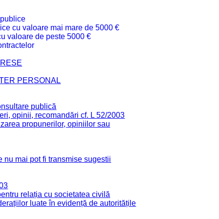
 publice
ublice cu valoare mai mare de 5000 €
 cu valoare de peste 5000 €
ntractelor
TERESE
CTER PERSONAL
onsultare publică
ri, opinii, recomandări cf. L 52/2003
zarea propunerilor, opiniilor sau
 nu mai pot fi transmise sugestii
003
tru relația cu societatea civilă
derațiilor luate în evidență de autoritățile