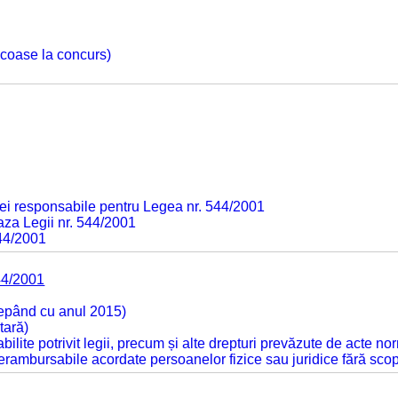
 scoase la concurs)
ei responsabile pentru Legea nr. 544/2001
baza Legii nr. 544/2001
544/2001
44/2001
cepând cu anul 2015)
tară)
tabilite potrivit legii, precum și alte drepturi prevăzute de acte no
 nerambursabile acordate persoanelor fizice sau juridice fără sco