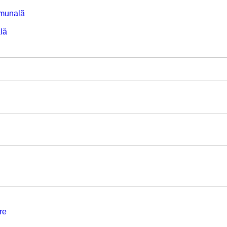
omunală
lă
re