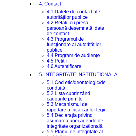
4. Contact
4.1 Datele de contact ale
autorităților publice
4.2 Relații cu presa -
persoană desemnată, date
de contact
4.3 Programul de
funcționare al autorităților
publice
4.4 Program de audiențe
4.5 Petiții
4.6 Autentificare
5. INTEGRITATE INSTITUȚIONALĂ
5.1 Cod etic/deontologic/de
conduită
5.2 Lista cuprinzând
cadourile primite
5.3 Mecanismul de
raportare a încălcărilor legii
5.4 Declarația privind
asumarea unei agende de
integritate organizațională
5.5 Planul de integritate al