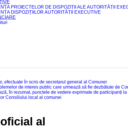
TIVE
ENȚA PROIECTELOR DE DISPOZIȚII ALE AUTORITĂȚII EXE
ENȚA DISPOZIȚIILOR AUTORITĂȚII EXECUTIVE
ANCIARE
turi
tate, efectuate în scris de secretarul general al Comunei
roblemelor de interes public care urmează să fie dezbătute de Con
ză, în rezumat, punctele de vedere exprimate de participanți la
or Consiliului local al comunei
oficial al