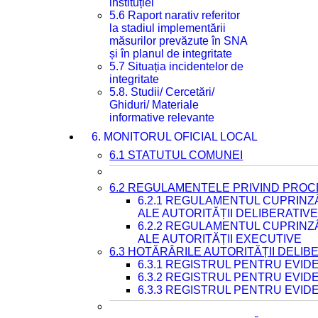
instituției
5.6 Raport narativ referitor
la stadiul implementării
măsurilor prevăzute în SNA
și în planul de integritate
5.7 Situația incidentelor de
integritate
5.8. Studii/ Cercetări/
Ghiduri/ Materiale
informative relevante
6. MONITORUL OFICIAL LOCAL
6.1 STATUTUL COMUNEI
6.2 REGULAMENTELE PRIVIND PROC
6.2.1 REGULAMENTUL CUPRINZ
ALE AUTORITĂȚII DELIBERATIV
6.2.2 REGULAMENTUL CUPRINZ
ALE AUTORITĂȚII EXECUTIVE
6.3 HOTĂRÂRILE AUTORITĂȚII DELIB
6.3.1 REGISTRUL PENTRU EVI
6.3.2 REGISTRUL PENTRU EVI
6.3.3 REGISTRUL PENTRU EVID