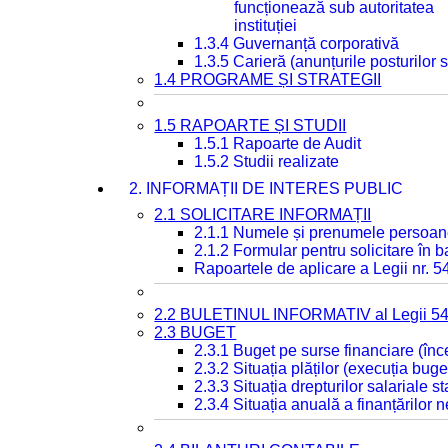
funcționează sub autoritatea
instituției
1.3.4 Guvernanță corporativă
1.3.5 Carieră (anunțurile posturilor
1.4 PROGRAME ȘI STRATEGII
1.5 RAPOARTE ȘI STUDII
1.5.1 Rapoarte de Audit
1.5.2 Studii realizate
2. INFORMAȚII DE INTERES PUBLIC
2.1 SOLICITARE INFORMAȚII
2.1.1 Numele și prenumele persoan
2.1.2 Formular pentru solicitare în 
Rapoartele de aplicare a Legii nr. 
2.2 BULETINUL INFORMATIV al Legii 5
2.3 BUGET
2.3.1 Buget pe surse financiare (în
2.3.2 Situația plăților (execuția buge
2.3.3 Situația drepturilor salariale s
2.3.4 Situația anuală a finanțărilor