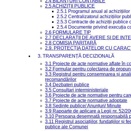
2.4 BILANȚURI CONTABILE
2.5 ACHIZIȚII PUBLICE
2.5.1 Programul anual al achizițiilor
2.5.2 Centralizatorul achizițiilor p
2.5.3 Contracte de achiziții publice
2.5.4 Documente privind execuția co
2.6 FORMULARE TIP
2.7 DECLARAȚII DE AVERE ȘI DE IN
2.8 COMISIA PARITARĂ
2.9. PROTECȚIA DATELOR CU CARA
3. TRANSPARENȚĂ DECIZIONALĂ
3.1 Proiecte de acte normative aflate în c
3.2 Formular pentru colectarea de propune
3.3 Registrul pentru consemnarea și anali
recomandărilor
3.4 Dezbateri publice
3.5 Consultari interministeriale
3.6 Proiecte de acte normative pentru care
3.7 Proiecte de acte normative adoptate
3.8 Ședințe publice/ Anunțuri/ Minute
3.9 Rapoarte de aplicare a Legii nr. 52/2
3.10 Persoana desemnată responsabilă pen
3.11 Registrul asociațiilor, fundațiilor și fe
publice ale Comunei