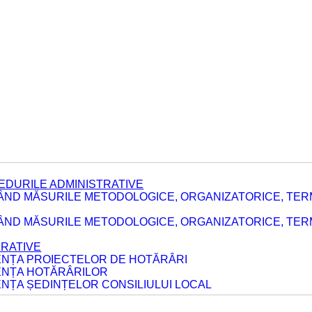
EDURILE ADMINISTRATIVE
ÂND MĂSURILE METODOLOGICE, ORGANIZATORICE, TER
E
ÂND MĂSURILE METODOLOGICE, ORGANIZATORICE, TERME
ERATIVE
DENȚA PROIECTELOR DE HOTĂRÂRI
DENȚA HOTĂRÂRILOR
ENȚA ȘEDINȚELOR CONSILIULUI LOCAL