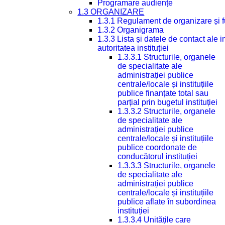
Programare audiențe
1.3 ORGANIZARE
1.3.1 Regulament de organizare și 
1.3.2 Organigrama
1.3.3 Lista și datele de contact ale
autoritatea instituției
1.3.3.1 Structurile, organele
de specialitate ale
administrației publice
centrale/locale și instituțiile
publice finanțate total sau
parțial prin bugetul instituției
1.3.3.2 Structurile, organele
de specialitate ale
administrației publice
centrale/locale și instituțiile
publice coordonate de
conducătorul instituției
1.3.3.3 Structurile, organele
de specialitate ale
administrației publice
centrale/locale și instituțiile
publice aflate în subordinea
instituției
1.3.3.4 Unitățile care