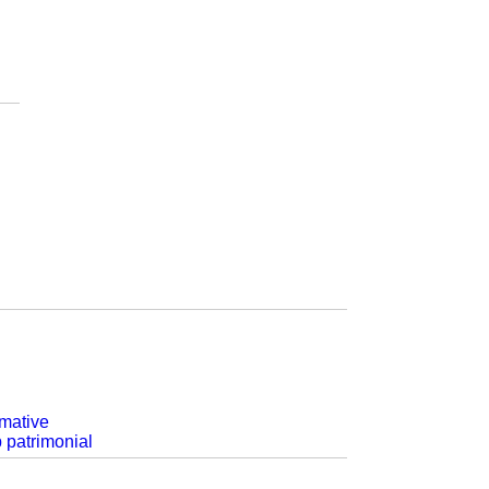
rmative
p patrimonial