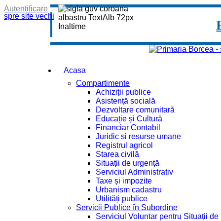
Autentificare
spre site vechi
Acasa
Compartimente
Achiziții publice
Asistență socială
Dezvoltare comunitară
Educație și Cultură
Financiar Contabil
Juridic si resurse umane
Registrul agricol
Starea civilă
Situații de urgență
Serviciul Administrativ
Taxe și impozite
Urbanism cadastru
Utilități publice
Servicii Publice în Subordine
Serviciul Voluntar pentru Situații d