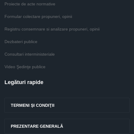
Proiecte de acte normative
Formular colectare propuneri, opinii
Registru consemnare si analizare propuneri, opinii
Dezbateri publice
Consultari interministeriale
Video Şedinţe publice
Legături rapide
TERMENI ŞI CONDIŢII
PREZENTARE GENERALĂ