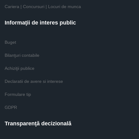
Cariera | Concursuri | Locuri de munca
Informaţii de interes public
Buget
Bilanţuri contabile
Achiziţii publice
Declaratii de avere si interese
Formulare tip
GDPR
Transparenţă decizională