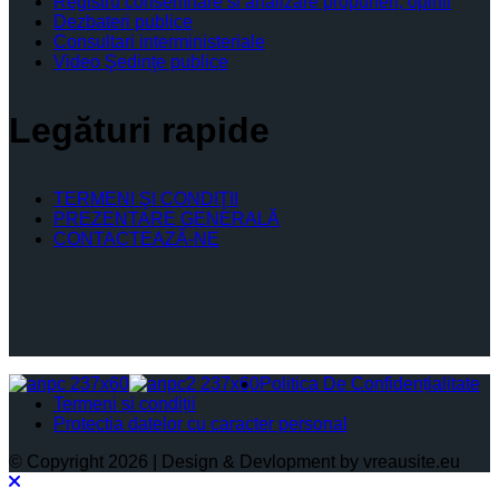
Registru consemnare si analizare propuneri, opinii
Dezbateri publice
Consultari interministeriale
Video Şedinţe publice
Legături rapide
TERMENI ŞI CONDIŢII
PREZENTARE GENERALĂ
CONTACTEAZĂ-NE
Politica De Confidențialitate
Termeni și condiții
Protectia datelor cu caracter personal
© Copyright 2026 | Design & Devlopment by vreausite.eu