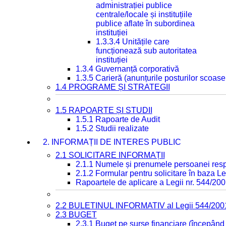
administrației publice
centrale/locale și instituțiile
publice aflate în subordinea
instituției
1.3.3.4 Unitățile care
funcționează sub autoritatea
instituției
1.3.4 Guvernanță corporativă
1.3.5 Carieră (anunțurile posturilor scoase
1.4 PROGRAME ȘI STRATEGII
1.5 RAPOARTE ȘI STUDII
1.5.1 Rapoarte de Audit
1.5.2 Studii realizate
2. INFORMAȚII DE INTERES PUBLIC
2.1 SOLICITARE INFORMAȚII
2.1.1 Numele și prenumele persoanei resp
2.1.2 Formular pentru solicitare în baza Le
Rapoartele de aplicare a Legii nr. 544/20
2.2 BULETINUL INFORMATIV al Legii 544/200
2.3 BUGET
2.3.1 Buget pe surse financiare (începând