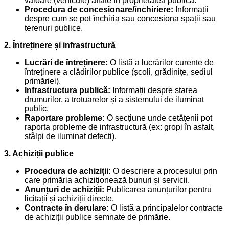
valoare (vehicule) aflate în proprietatea publică.
Procedura de concesionare/închiriere:
Informații
despre cum se pot închiria sau concesiona spații sau
terenuri publice.
2. Întreținere și infrastructură
Lucrări de întreținere:
O listă a lucrărilor curente de
întreținere a clădirilor publice (școli, grădinițe, sediul
primăriei).
Infrastructura publică:
Informații despre starea
drumurilor, a trotuarelor și a sistemului de iluminat
public.
Raportare probleme:
O secțiune unde cetățenii pot
raporta probleme de infrastructură (ex: gropi în asfalt,
stâlpi de iluminat defecti).
3. Achiziții publice
Procedura de achiziții:
O descriere a procesului prin
care primăria achiziționează bunuri și servicii.
Anunțuri de achiziții:
Publicarea anunțurilor pentru
licitații și achiziții directe.
Contracte în derulare:
O listă a principalelor contracte
de achiziții publice semnate de primărie.