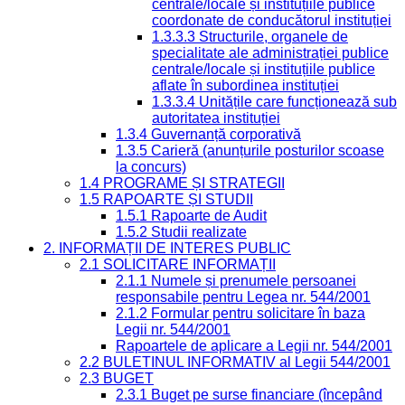
centrale/locale și instituțiile publice
coordonate de conducătorul instituției
1.3.3.3 Structurile, organele de
specialitate ale administrației publice
centrale/locale și instituțiile publice
aflate în subordinea instituției
1.3.3.4 Unitățile care funcționează sub
autoritatea instituției
1.3.4 Guvernanță corporativă
1.3.5 Carieră (anunțurile posturilor scoase
la concurs)
1.4 PROGRAME ȘI STRATEGII
1.5 RAPOARTE ȘI STUDII
1.5.1 Rapoarte de Audit
1.5.2 Studii realizate
2. INFORMAȚII DE INTERES PUBLIC
2.1 SOLICITARE INFORMAȚII
2.1.1 Numele și prenumele persoanei
responsabile pentru Legea nr. 544/2001
2.1.2 Formular pentru solicitare în baza
Legii nr. 544/2001
Rapoartele de aplicare a Legii nr. 544/2001
2.2 BULETINUL INFORMATIV al Legii 544/2001
2.3 BUGET
2.3.1 Buget pe surse financiare (începând