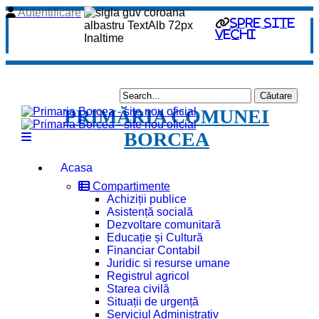
Autentificare
spre site
vechi
PRIMĂRIA COMUNEI
BORCEA
Acasa
Compartimente
Achiziții publice
Asistență socială
Dezvoltare comunitară
Educație și Cultură
Financiar Contabil
Juridic si resurse umane
Registrul agricol
Starea civilă
Situații de urgență
Serviciul Administrativ