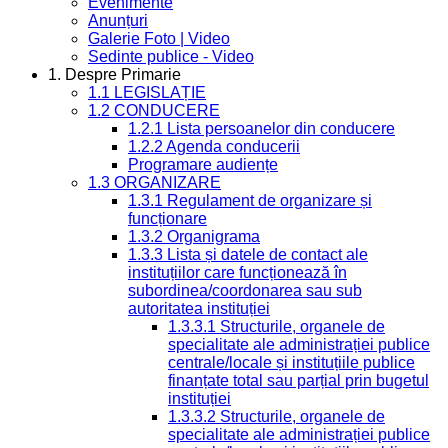
Evenimente
Anunțuri
Galerie Foto | Video
Sedinte publice - Video
1. Despre Primarie
1.1 LEGISLAȚIE
1.2 CONDUCERE
1.2.1 Lista persoanelor din conducere
1.2.2 Agenda conducerii
Programare audiențe
1.3 ORGANIZARE
1.3.1 Regulament de organizare și
funcționare
1.3.2 Organigrama
1.3.3 Lista și datele de contact ale
instituțiilor care funcționează în
subordinea/coordonarea sau sub
autoritatea instituției
1.3.3.1 Structurile, organele de
specialitate ale administrației publice
centrale/locale și instituțiile publice
finanțate total sau parțial prin bugetul
instituției
1.3.3.2 Structurile, organele de
specialitate ale administrației publice