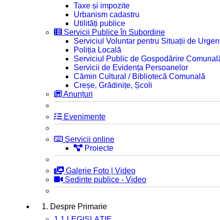
Taxe și impozite
Urbanism cadastru
Utilități publice
Servicii Publice în Subordine
Serviciul Voluntar pentru Situații de Urgen
Poliția Locală
Serviciul Public de Gospodărire Comunal
Servicii de Evidența Persoanelor
Cămin Cultural / Bibliotecă Comunală
Creșe, Grădinițe, Școli
Anunțuri
Evenimente
Servicii online
Proiecte
Galerie Foto | Video
Sedinte publice - Video
1. Despre Primarie
1.1 LEGISLAȚIE