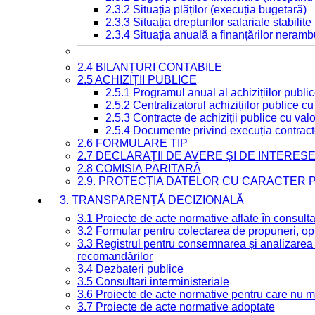
2.3.2 Situația plăților (execuția bugetară)
2.3.3 Situația drepturilor salariale stabilit
2.3.4 Situația anuală a finanțărilor neramb
2.4 BILANȚURI CONTABILE
2.5 ACHIZIȚII PUBLICE
2.5.1 Programul anual al achizițiilor publi
2.5.2 Centralizatorul achizițiilor publice 
2.5.3 Contracte de achiziții publice cu va
2.5.4 Documente privind execuția contract
2.6 FORMULARE TIP
2.7 DECLARAȚII DE AVERE ȘI DE INTERES
2.8 COMISIA PARITARĂ
2.9. PROTECȚIA DATELOR CU CARACTER
3. TRANSPARENȚĂ DECIZIONALĂ
3.1 Proiecte de acte normative aflate în consult
3.2 Formular pentru colectarea de propuneri, opi
3.3 Registrul pentru consemnarea și analizarea p
recomandărilor
3.4 Dezbateri publice
3.5 Consultari interministeriale
3.6 Proiecte de acte normative pentru care nu ma
3.7 Proiecte de acte normative adoptate