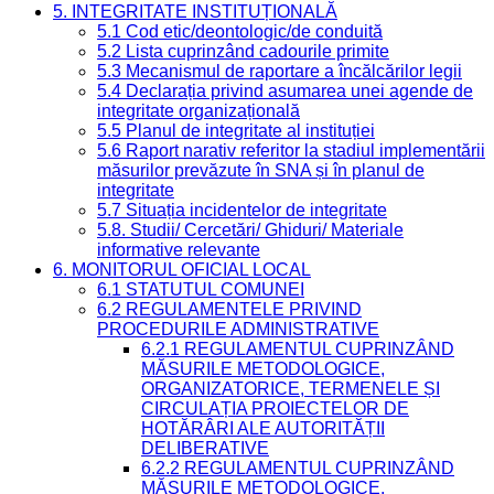
5. INTEGRITATE INSTITUȚIONALĂ
5.1 Cod etic/deontologic/de conduită
5.2 Lista cuprinzând cadourile primite
5.3 Mecanismul de raportare a încălcărilor legii
5.4 Declarația privind asumarea unei agende de
integritate organizațională
5.5 Planul de integritate al instituției
5.6 Raport narativ referitor la stadiul implementării
măsurilor prevăzute în SNA și în planul de
integritate
5.7 Situația incidentelor de integritate
5.8. Studii/ Cercetări/ Ghiduri/ Materiale
informative relevante
6. MONITORUL OFICIAL LOCAL
6.1 STATUTUL COMUNEI
6.2 REGULAMENTELE PRIVIND
PROCEDURILE ADMINISTRATIVE
6.2.1 REGULAMENTUL CUPRINZÂND
MĂSURILE METODOLOGICE,
ORGANIZATORICE, TERMENELE ȘI
CIRCULAȚIA PROIECTELOR DE
HOTĂRÂRI ALE AUTORITĂȚII
DELIBERATIVE
6.2.2 REGULAMENTUL CUPRINZÂND
MĂSURILE METODOLOGICE,