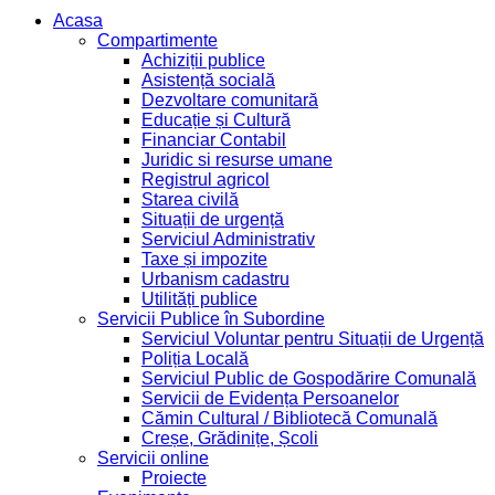
Acasa
Compartimente
Achiziții publice
Asistență socială
Dezvoltare comunitară
Educație și Cultură
Financiar Contabil
Juridic si resurse umane
Registrul agricol
Starea civilă
Situații de urgență
Serviciul Administrativ
Taxe și impozite
Urbanism cadastru
Utilități publice
Servicii Publice în Subordine
Serviciul Voluntar pentru Situații de Urgență
Poliția Locală
Serviciul Public de Gospodărire Comunală
Servicii de Evidența Persoanelor
Cămin Cultural / Bibliotecă Comunală
Creșe, Grădinițe, Școli
Servicii online
Proiecte