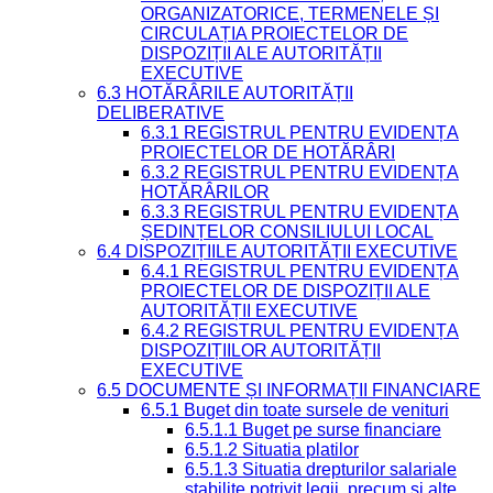
ORGANIZATORICE, TERMENELE ȘI
CIRCULAȚIA PROIECTELOR DE
DISPOZIȚII ALE AUTORITĂȚII
EXECUTIVE
6.3 HOTĂRÂRILE AUTORITĂȚII
DELIBERATIVE
6.3.1 REGISTRUL PENTRU EVIDENȚA
PROIECTELOR DE HOTĂRÂRI
6.3.2 REGISTRUL PENTRU EVIDENȚA
HOTĂRÂRILOR
6.3.3 REGISTRUL PENTRU EVIDENȚA
ȘEDINȚELOR CONSILIULUI LOCAL
6.4 DISPOZIȚIILE AUTORITĂȚII EXECUTIVE
6.4.1 REGISTRUL PENTRU EVIDENȚA
PROIECTELOR DE DISPOZIȚII ALE
AUTORITĂȚII EXECUTIVE
6.4.2 REGISTRUL PENTRU EVIDENȚA
DISPOZIȚIILOR AUTORITĂȚII
EXECUTIVE
6.5 DOCUMENTE ȘI INFORMAȚII FINANCIARE
6.5.1 Buget din toate sursele de venituri
6.5.1.1 Buget pe surse financiare
6.5.1.2 Situatia platilor
6.5.1.3 Situatia drepturilor salariale
stabilite potrivit legii, precum si alte