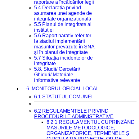
raportare a încălcărilor legii
5.4 Declarația privind
asumarea unei agende de
integritate organizațională
5.5 Planul de integritate al
instituției
5.6 Raport narativ referitor
la stadiul implementării
măsurilor prevăzute în SNA
și în planul de integritate
5.7 Situația incidentelor de
integritate
5.8. Studii/ Cercetări/
Ghiduri/ Materiale
informative relevante
6. MONITORUL OFICIAL LOCAL
6.1 STATUTUL COMUNEI
6.2 REGULAMENTELE PRIVIND
PROCEDURILE ADMINISTRATIVE
6.2.1 REGULAMENTUL CUPRINZÂND
MĂSURILE METODOLOGICE,
ORGANIZATORICE, TERMENELE ȘI
CIRCULAȚIA PROIECTELOR DE