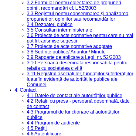
3.2 Formular pentru colectarea de propuneri,
opinii, recomandări cf. L 52/2003
3.3 Registrul pentru consemnarea și analizarea
propunerilor, opiniilor sau recomandărilor
3.4 Dezbateri publice
3.5 Consultari interministeriale
3.6 Proiecte de acte normative pentru care nu mai
pot fi transmise sugestii
3.7 Proiecte de acte normative adoptate
3.8 Ședințe publice/ Anunțuri/ Minute
3.9 Rapoarte de aplicare a Legii nr. 52/2003
3.10 Persoana desemnată responsabilă pentru
relația cu societatea civilă
3.11 Registrul asociațiilor, fundațiilor și federațiilor
luate în evidență de autoritățile publice ale
Comunei
4. Contact
4.1 Datele de contact ale autorităților publice
4.2 Relații cu presa - persoană desemnată, date
de contact
4.3 Programul de funcționare al autorităților
publice
4.4 Program de audiențe
4.5 Petiții
4.6 Autentificare