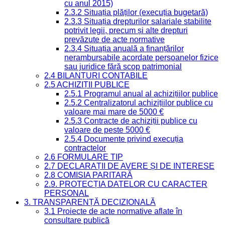
cu anul 2015)
2.3.2 Situația plăților (execuția bugetară)
2.3.3 Situația drepturilor salariale stabilite
potrivit legii, precum și alte drepturi
prevăzute de acte normative
2.3.4 Situația anuală a finanțărilor
nerambursabile acordate persoanelor fizice
sau juridice fără scop patrimonial
2.4 BILANȚURI CONTABILE
2.5 ACHIZIȚII PUBLICE
2.5.1 Programul anual al achizițiilor publice
2.5.2 Centralizatorul achizițiilor publice cu
valoare mai mare de 5000 €
2.5.3 Contracte de achiziții publice cu
valoare de peste 5000 €
2.5.4 Documente privind execuția
contractelor
2.6 FORMULARE TIP
2.7 DECLARAȚII DE AVERE ȘI DE INTERESE
2.8 COMISIA PARITARĂ
2.9. PROTECȚIA DATELOR CU CARACTER
PERSONAL
3. TRANSPARENȚĂ DECIZIONALĂ
3.1 Proiecte de acte normative aflate în
consultare publică