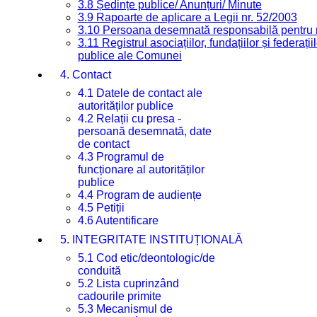
3.8 Ședințe publice/ Anunțuri/ Minute
3.9 Rapoarte de aplicare a Legii nr. 52/2003
3.10 Persoana desemnată responsabilă pentru re
3.11 Registrul asociațiilor, fundațiilor și federații
publice ale Comunei
4. Contact
4.1 Datele de contact ale
autorităților publice
4.2 Relații cu presa -
persoană desemnată, date
de contact
4.3 Programul de
funcționare al autorităților
publice
4.4 Program de audiențe
4.5 Petiții
4.6 Autentificare
5. INTEGRITATE INSTITUȚIONALĂ
5.1 Cod etic/deontologic/de
conduită
5.2 Lista cuprinzând
cadourile primite
5.3 Mecanismul de