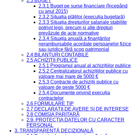
2.3 BUGET
2.3.1 Buget pe surse financiare (începând
cu anul 2015)
2.3.2 Situația plăților (execuția bugetară)
2.3.3 Situația drepturilor salariale stabilite
potrivit legii, precum și alte drepturi
prevăzute de acte normative
2.3.4 Situația anuală a finanțărilor
nerambursabile acordate persoanelor fizice
sau juridice fără scop patrimonial
2.4 BILANȚURI CONTABILE
2.5 ACHIZIȚII PUBLICE
2.5.1 Programul anual al achizițiilor publice
2.5.2 Centralizatorul achizițiilor publice cu
valoare mai mare de 5000 €
2.5.3 Contracte de achiziții publice cu
valoare de peste 5000 €
2.5.4 Documente privind execuția
contractelor
2.6 FORMULARE TIP
2.7 DECLARAȚII DE AVERE ȘI DE INTERESE
2.8 COMISIA PARITARĂ
2.9. PROTECȚIA DATELOR CU CARACTER
PERSONAL
3. TRANSPARENȚĂ DECIZIONALĂ