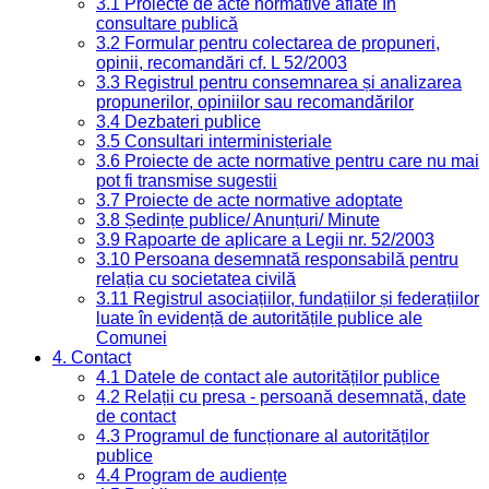
3.1 Proiecte de acte normative aflate în
consultare publică
3.2 Formular pentru colectarea de propuneri,
opinii, recomandări cf. L 52/2003
3.3 Registrul pentru consemnarea și analizarea
propunerilor, opiniilor sau recomandărilor
3.4 Dezbateri publice
3.5 Consultari interministeriale
3.6 Proiecte de acte normative pentru care nu mai
pot fi transmise sugestii
3.7 Proiecte de acte normative adoptate
3.8 Ședințe publice/ Anunțuri/ Minute
3.9 Rapoarte de aplicare a Legii nr. 52/2003
3.10 Persoana desemnată responsabilă pentru
relația cu societatea civilă
3.11 Registrul asociațiilor, fundațiilor și federațiilor
luate în evidență de autoritățile publice ale
Comunei
4. Contact
4.1 Datele de contact ale autorităților publice
4.2 Relații cu presa - persoană desemnată, date
de contact
4.3 Programul de funcționare al autorităților
publice
4.4 Program de audiențe