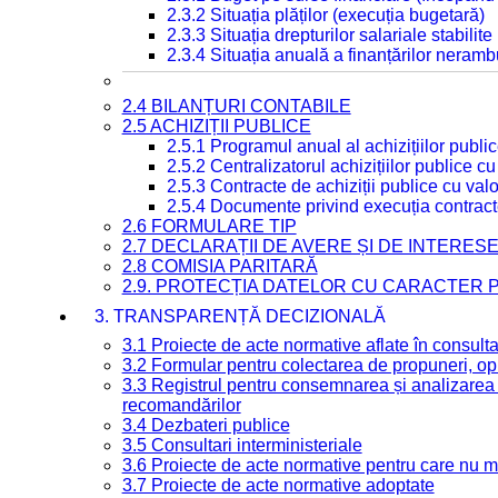
2.3.2 Situația plăților (execuția bugetară)
2.3.3 Situația drepturilor salariale stabilit
2.3.4 Situația anuală a finanțărilor neramb
2.4 BILANȚURI CONTABILE
2.5 ACHIZIȚII PUBLICE
2.5.1 Programul anual al achizițiilor publi
2.5.2 Centralizatorul achizițiilor publice 
2.5.3 Contracte de achiziții publice cu va
2.5.4 Documente privind execuția contract
2.6 FORMULARE TIP
2.7 DECLARAȚII DE AVERE ȘI DE INTERES
2.8 COMISIA PARITARĂ
2.9. PROTECȚIA DATELOR CU CARACTER
3. TRANSPARENȚĂ DECIZIONALĂ
3.1 Proiecte de acte normative aflate în consult
3.2 Formular pentru colectarea de propuneri, opi
3.3 Registrul pentru consemnarea și analizarea p
recomandărilor
3.4 Dezbateri publice
3.5 Consultari interministeriale
3.6 Proiecte de acte normative pentru care nu ma
3.7 Proiecte de acte normative adoptate