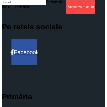
Please fill
the required field.
Aboneaza-te acum
Pe retele sociale
Facebook
Primăria