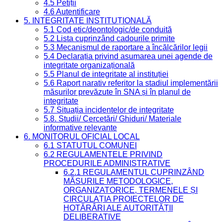
4.5 Petiții
4.6 Autentificare
5. INTEGRITATE INSTITUȚIONALĂ
5.1 Cod etic/deontologic/de conduită
5.2 Lista cuprinzând cadourile primite
5.3 Mecanismul de raportare a încălcărilor legii
5.4 Declarația privind asumarea unei agende de
integritate organizațională
5.5 Planul de integritate al instituției
5.6 Raport narativ referitor la stadiul implementării
măsurilor prevăzute în SNA și în planul de
integritate
5.7 Situația incidentelor de integritate
5.8. Studii/ Cercetări/ Ghiduri/ Materiale
informative relevante
6. MONITORUL OFICIAL LOCAL
6.1 STATUTUL COMUNEI
6.2 REGULAMENTELE PRIVIND
PROCEDURILE ADMINISTRATIVE
6.2.1 REGULAMENTUL CUPRINZÂND
MĂSURILE METODOLOGICE,
ORGANIZATORICE, TERMENELE ȘI
CIRCULAȚIA PROIECTELOR DE
HOTĂRÂRI ALE AUTORITĂȚII
DELIBERATIVE