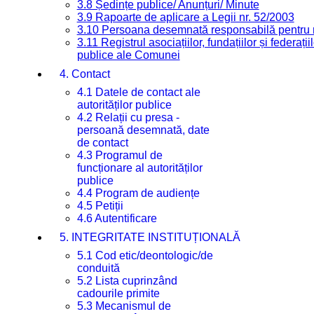
3.8 Ședințe publice/ Anunțuri/ Minute
3.9 Rapoarte de aplicare a Legii nr. 52/2003
3.10 Persoana desemnată responsabilă pentru re
3.11 Registrul asociațiilor, fundațiilor și federații
publice ale Comunei
4. Contact
4.1 Datele de contact ale
autorităților publice
4.2 Relații cu presa -
persoană desemnată, date
de contact
4.3 Programul de
funcționare al autorităților
publice
4.4 Program de audiențe
4.5 Petiții
4.6 Autentificare
5. INTEGRITATE INSTITUȚIONALĂ
5.1 Cod etic/deontologic/de
conduită
5.2 Lista cuprinzând
cadourile primite
5.3 Mecanismul de