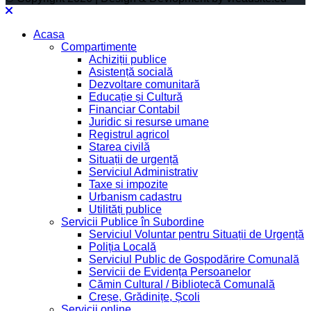
Acasa
Compartimente
Achiziții publice
Asistență socială
Dezvoltare comunitară
Educație și Cultură
Financiar Contabil
Juridic si resurse umane
Registrul agricol
Starea civilă
Situații de urgență
Serviciul Administrativ
Taxe și impozite
Urbanism cadastru
Utilități publice
Servicii Publice în Subordine
Serviciul Voluntar pentru Situații de Urgență
Poliția Locală
Serviciul Public de Gospodărire Comunală
Servicii de Evidența Persoanelor
Cămin Cultural / Bibliotecă Comunală
Creșe, Grădinițe, Școli
Servicii online