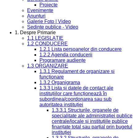
Proiecte
Evenimente
Anunțuri
Galerie Foto | Video
Sedinte publice - Video
1. Despre Primarie
1.1 LEGISLAȚIE
1.2 CONDUCERE
1.2.1 Lista persoanelor din conducere
1.2.2 Agenda conducerii
Programare audiențe
1.3 ORGANIZARE
1.3.1 Regulament de organizare și
funcționare
1.3.2 Organigrama
1.3.3 Lista și datele de contact ale
instituțiilor care funcționează în
subordinea/coordonarea sau sub
autoritatea instituției
1.3.3.1 Structurile, organele de
specialitate ale administrației publice
centrale/locale și instituțiile publice
finanțate total sau parțial prin bugetul
instituției
1.3.3.2 Structurile, organele de