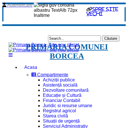
Autentificare
spre site
vechi
PRIMĂRIA COMUNEI
BORCEA
Acasa
Compartimente
Achiziții publice
Asistență socială
Dezvoltare comunitară
Educație și Cultură
Financiar Contabil
Juridic si resurse umane
Registrul agricol
Starea civilă
Situații de urgență
Serviciul Administrativ