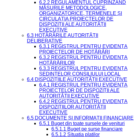
6.2.2 REGULAMENTUL CUPRINZÂND
MĂSURILE METODOLOGICE,
ORGANIZATORICE, TERMENELE ȘI
CIRCULAȚIA PROIECTELOR DE
DISPOZIȚII ALE AUTORITĂȚII
EXECUTIVE
6.3 HOTĂRÂRILE AUTORITĂȚII
DELIBERATIVE
6.3.1 REGISTRUL PENTRU EVIDENȚA
PROIECTELOR DE HOTĂRÂRI
6.3.2 REGISTRUL PENTRU EVIDENȚA
HOTĂRÂRILOR
6.3.3 REGISTRUL PENTRU EVIDENȚA
ȘEDINȚELOR CONSILIULUI LOCAL
6.4 DISPOZIȚIILE AUTORITĂȚII EXECUTIVE
6.4.1 REGISTRUL PENTRU EVIDENȚA
PROIECTELOR DE DISPOZIȚII ALE
AUTORITĂȚII EXECUTIVE
6.4.2 REGISTRUL PENTRU EVIDENȚA
DISPOZIȚIILOR AUTORITĂȚII
EXECUTIVE
6.5 DOCUMENTE ȘI INFORMAȚII FINANCIARE
6.5.1 Buget din toate sursele de venituri
6.5.1.1 Buget pe surse financiare
6.5.1.2 Situatia platilor