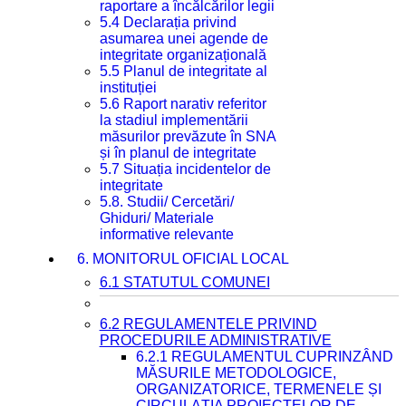
raportare a încălcărilor legii
5.4 Declarația privind
asumarea unei agende de
integritate organizațională
5.5 Planul de integritate al
instituției
5.6 Raport narativ referitor
la stadiul implementării
măsurilor prevăzute în SNA
și în planul de integritate
5.7 Situația incidentelor de
integritate
5.8. Studii/ Cercetări/
Ghiduri/ Materiale
informative relevante
6. MONITORUL OFICIAL LOCAL
6.1 STATUTUL COMUNEI
6.2 REGULAMENTELE PRIVIND
PROCEDURILE ADMINISTRATIVE
6.2.1 REGULAMENTUL CUPRINZÂND
MĂSURILE METODOLOGICE,
ORGANIZATORICE, TERMENELE ȘI
CIRCULAȚIA PROIECTELOR DE