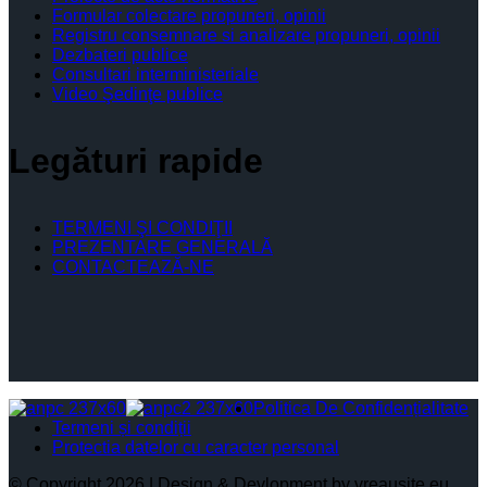
Formular colectare propuneri, opinii
Registru consemnare si analizare propuneri, opinii
Dezbateri publice
Consultari interministeriale
Video Şedinţe publice
Legături rapide
TERMENI ŞI CONDIŢII
PREZENTARE GENERALĂ
CONTACTEAZĂ-NE
Politica De Confidențialitate
Termeni și condiții
Protectia datelor cu caracter personal
© Copyright 2026 | Design & Devlopment by vreausite.eu