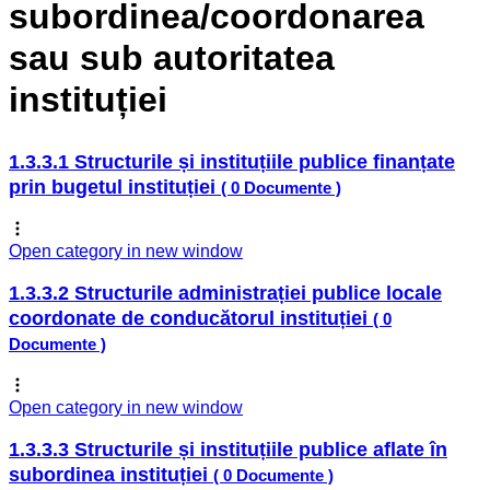
subordinea/coordonarea
sau sub autoritatea
instituției
1.3.3.1 Structurile și instituțiile publice finanțate
prin bugetul instituției
( 0 Documente )
Open category in new window
1.3.3.2 Structurile administrației publice locale
coordonate de conducătorul instituției
( 0
Documente )
Open category in new window
1.3.3.3 Structurile și instituțiile publice aflate în
subordinea instituției
( 0 Documente )