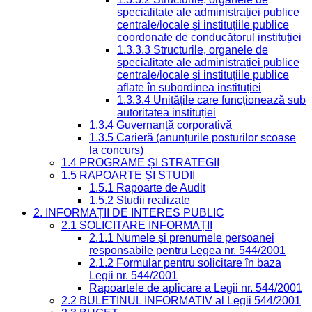
specialitate ale administrației publice
centrale/locale și instituțiile publice
coordonate de conducătorul instituției
1.3.3.3 Structurile, organele de
specialitate ale administrației publice
centrale/locale și instituțiile publice
aflate în subordinea instituției
1.3.3.4 Unitățile care funcționează sub
autoritatea instituției
1.3.4 Guvernanță corporativă
1.3.5 Carieră (anunțurile posturilor scoase
la concurs)
1.4 PROGRAME ȘI STRATEGII
1.5 RAPOARTE ȘI STUDII
1.5.1 Rapoarte de Audit
1.5.2 Studii realizate
2. INFORMAȚII DE INTERES PUBLIC
2.1 SOLICITARE INFORMAȚII
2.1.1 Numele și prenumele persoanei
responsabile pentru Legea nr. 544/2001
2.1.2 Formular pentru solicitare în baza
Legii nr. 544/2001
Rapoartele de aplicare a Legii nr. 544/2001
2.2 BULETINUL INFORMATIV al Legii 544/2001