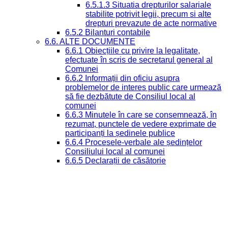
6.5.1.3 Situatia drepturilor salariale
stabilite potrivit legii, precum si alte
drepturi prevazute de acte normative
6.5.2 Bilanturi contabile
6.6. ALTE DOCUMENTE
6.6.1 Obiecțiile cu privire la legalitate,
efectuate în scris de secretarul general al
Comunei
6.6.2 Informații din oficiu asupra
problemelor de interes public care urmează
să fie dezbătute de Consiliul local al
comunei
6.6.3 Minutele în care se consemnează, în
rezumat, punctele de vedere exprimate de
participanți la ședinele publice
6.6.4 Procesele-verbale ale ședințelor
Consiliului local al comunei
6.6.5 Declarații de căsătorie