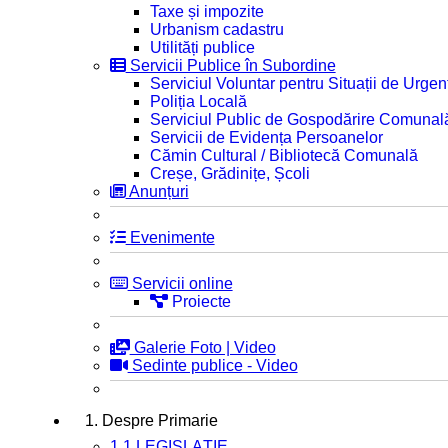
Taxe și impozite
Urbanism cadastru
Utilități publice
Servicii Publice în Subordine
Serviciul Voluntar pentru Situații de Urgen
Poliția Locală
Serviciul Public de Gospodărire Comunal
Servicii de Evidența Persoanelor
Cămin Cultural / Bibliotecă Comunală
Creșe, Grădinițe, Școli
Anunțuri
Evenimente
Servicii online
Proiecte
Galerie Foto | Video
Sedinte publice - Video
1. Despre Primarie
1.1 LEGISLAȚIE