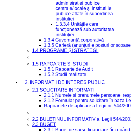
administrației publice
centrale/locale și instituțiile
publice aflate în subordinea
instituției
1.3.3.4 Unitățile care
funcționează sub autoritatea
instituției
1.3.4 Guvernanță corporativă
1.3.5 Carieră (anunțurile posturilor scoase
1.4 PROGRAME ȘI STRATEGII
1.5 RAPOARTE ȘI STUDII
1.5.1 Rapoarte de Audit
1.5.2 Studii realizate
2. INFORMAȚII DE INTERES PUBLIC
2.1 SOLICITARE INFORMAȚII
2.1.1 Numele și prenumele persoanei resp
2.1.2 Formular pentru solicitare în baza Le
Rapoartele de aplicare a Legii nr. 544/20
2.2 BULETINUL INFORMATIV al Legii 544/200
2.3 BUGET
2.3.1 Buget pe surse financiare (începând