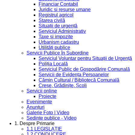
Financiar Contabil
Juridic si resurse umane
Registrul agricol
Starea civilă
Situații de urgență
Serviciul Administrativ
Taxe și impozite
Urbanism cadastru
Utilități publice
Servicii Publice în Subordine
Serviciul Voluntar pentru Situații de Urgență
Poliția Locală
Serviciul Public de Gospodărire Comunală
Servicii de Evidența Persoanelor
Cămin Cultural / Bibliotecă Comunală
Creșe, Grădinițe, Școli
Servicii online
Proiecte
Evenimente
Anunțuri
Galerie Foto | Video
Sedinte publice - Video
1. Despre Primarie
1.1 LEGISLAȚIE
1.2 CONDUCERE