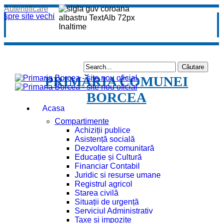
Autentificare
spre site vechi
PRIMĂRIA COMUNEI
BORCEA
Acasa
Compartimente
Achiziții publice
Asistență socială
Dezvoltare comunitară
Educație și Cultură
Financiar Contabil
Juridic si resurse umane
Registrul agricol
Starea civilă
Situații de urgență
Serviciul Administrativ
Taxe și impozite