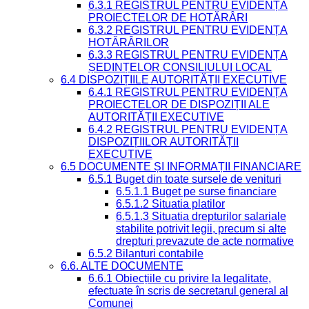
6.3.1 REGISTRUL PENTRU EVIDENȚA
PROIECTELOR DE HOTĂRÂRI
6.3.2 REGISTRUL PENTRU EVIDENȚA
HOTĂRÂRILOR
6.3.3 REGISTRUL PENTRU EVIDENȚA
ȘEDINȚELOR CONSILIULUI LOCAL
6.4 DISPOZIȚIILE AUTORITĂȚII EXECUTIVE
6.4.1 REGISTRUL PENTRU EVIDENȚA
PROIECTELOR DE DISPOZIȚII ALE
AUTORITĂȚII EXECUTIVE
6.4.2 REGISTRUL PENTRU EVIDENȚA
DISPOZIȚIILOR AUTORITĂȚII
EXECUTIVE
6.5 DOCUMENTE ȘI INFORMAȚII FINANCIARE
6.5.1 Buget din toate sursele de venituri
6.5.1.1 Buget pe surse financiare
6.5.1.2 Situatia platilor
6.5.1.3 Situatia drepturilor salariale
stabilite potrivit legii, precum si alte
drepturi prevazute de acte normative
6.5.2 Bilanturi contabile
6.6. ALTE DOCUMENTE
6.6.1 Obiecțiile cu privire la legalitate,
efectuate în scris de secretarul general al
Comunei