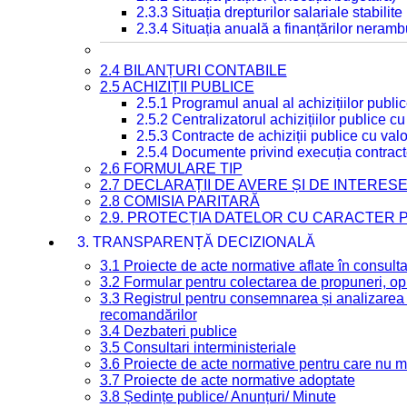
2.3.3 Situația drepturilor salariale stabilit
2.3.4 Situația anuală a finanțărilor neramb
2.4 BILANȚURI CONTABILE
2.5 ACHIZIȚII PUBLICE
2.5.1 Programul anual al achizițiilor publi
2.5.2 Centralizatorul achizițiilor publice 
2.5.3 Contracte de achiziții publice cu va
2.5.4 Documente privind execuția contract
2.6 FORMULARE TIP
2.7 DECLARAȚII DE AVERE ȘI DE INTERES
2.8 COMISIA PARITARĂ
2.9. PROTECȚIA DATELOR CU CARACTER
3. TRANSPARENȚĂ DECIZIONALĂ
3.1 Proiecte de acte normative aflate în consult
3.2 Formular pentru colectarea de propuneri, opi
3.3 Registrul pentru consemnarea și analizarea p
recomandărilor
3.4 Dezbateri publice
3.5 Consultari interministeriale
3.6 Proiecte de acte normative pentru care nu ma
3.7 Proiecte de acte normative adoptate
3.8 Ședințe publice/ Anunțuri/ Minute