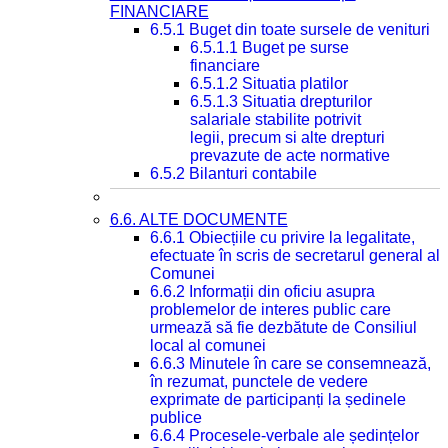
FINANCIARE
6.5.1 Buget din toate sursele de venituri
6.5.1.1 Buget pe surse
financiare
6.5.1.2 Situatia platilor
6.5.1.3 Situatia drepturilor
salariale stabilite potrivit
legii, precum si alte drepturi
prevazute de acte normative
6.5.2 Bilanturi contabile
6.6. ALTE DOCUMENTE
6.6.1 Obiecțiile cu privire la legalitate,
efectuate în scris de secretarul general al
Comunei
6.6.2 Informații din oficiu asupra
problemelor de interes public care
urmează să fie dezbătute de Consiliul
local al comunei
6.6.3 Minutele în care se consemnează,
în rezumat, punctele de vedere
exprimate de participanți la ședinele
publice
6.6.4 Procesele-verbale ale ședințelor