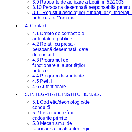
3.9 Rapoarte de aplicare a Legii nr. 52/2003
3.10 Persoana desemnată responsabilă pentru re
3.11 Registrul asociațiilor, fundațiilor și federații
publice ale Comunei
4. Contact
4.1 Datele de contact ale
autorităților publice
4.2 Relații cu presa -
persoană desemnată, date
de contact
4.3 Programul de
funcționare al autorităților
publice
4.4 Program de audiențe
4.5 Petiții
4.6 Autentificare
5. INTEGRITATE INSTITUȚIONALĂ
5.1 Cod etic/deontologic/de
conduită
5.2 Lista cuprinzând
cadourile primite
5.3 Mecanismul de
raportare a încălcărilor legii