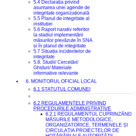
5.4 Declarația privind
asumarea unei agende de
integritate organizațională
5.5 Planul de integritate al
instituției
5.6 Raport narativ referitor
la stadiul implementării
măsurilor prevăzute în SNA
și în planul de integritate
5.7 Situația incidentelor de
integritate
5.8. Studii/ Cercetări/
Ghiduri/ Materiale
informative relevante
6. MONITORUL OFICIAL LOCAL
6.1 STATUTUL COMUNEI
6.2 REGULAMENTELE PRIVIND
PROCEDURILE ADMINISTRATIVE
6.2.1 REGULAMENTUL CUPRINZÂND
MĂSURILE METODOLOGICE,
ORGANIZATORICE, TERMENELE ȘI
CIRCULAȚIA PROIECTELOR DE
HOTĂRÂRI ALE AUTORITĂȚII