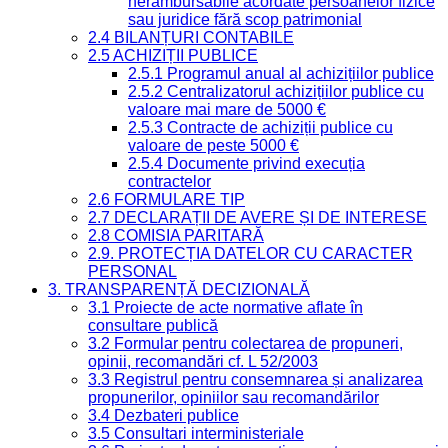
nerambursabile acordate persoanelor fizice
sau juridice fără scop patrimonial
2.4 BILANȚURI CONTABILE
2.5 ACHIZIȚII PUBLICE
2.5.1 Programul anual al achizițiilor publice
2.5.2 Centralizatorul achizițiilor publice cu
valoare mai mare de 5000 €
2.5.3 Contracte de achiziții publice cu
valoare de peste 5000 €
2.5.4 Documente privind execuția
contractelor
2.6 FORMULARE TIP
2.7 DECLARAȚII DE AVERE ȘI DE INTERESE
2.8 COMISIA PARITARĂ
2.9. PROTECȚIA DATELOR CU CARACTER
PERSONAL
3. TRANSPARENȚĂ DECIZIONALĂ
3.1 Proiecte de acte normative aflate în
consultare publică
3.2 Formular pentru colectarea de propuneri,
opinii, recomandări cf. L 52/2003
3.3 Registrul pentru consemnarea și analizarea
propunerilor, opiniilor sau recomandărilor
3.4 Dezbateri publice
3.5 Consultari interministeriale