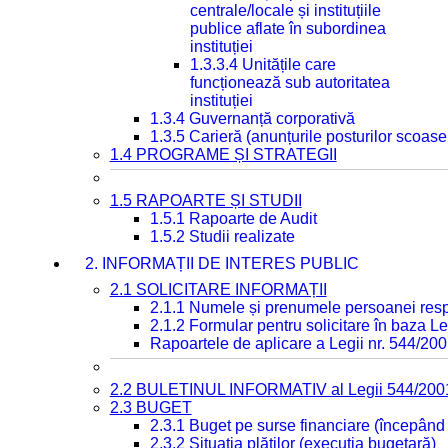
centrale/locale și instituțiile
publice aflate în subordinea
instituției
1.3.3.4 Unitățile care
funcționează sub autoritatea
instituției
1.3.4 Guvernanță corporativă
1.3.5 Carieră (anunțurile posturilor scoase
1.4 PROGRAME ȘI STRATEGII
1.5 RAPOARTE ȘI STUDII
1.5.1 Rapoarte de Audit
1.5.2 Studii realizate
2. INFORMAȚII DE INTERES PUBLIC
2.1 SOLICITARE INFORMAȚII
2.1.1 Numele și prenumele persoanei resp
2.1.2 Formular pentru solicitare în baza Le
Rapoartele de aplicare a Legii nr. 544/20
2.2 BULETINUL INFORMATIV al Legii 544/200
2.3 BUGET
2.3.1 Buget pe surse financiare (începând
2.3.2 Situația plăților (execuția bugetară)