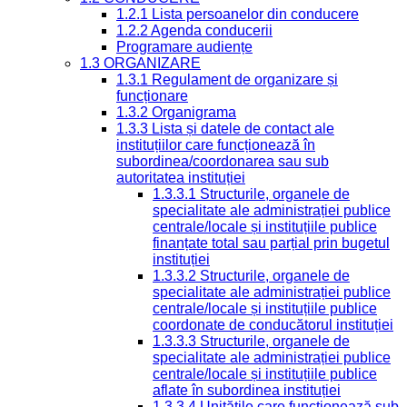
1.2.1 Lista persoanelor din conducere
1.2.2 Agenda conducerii
Programare audiențe
1.3 ORGANIZARE
1.3.1 Regulament de organizare și
funcționare
1.3.2 Organigrama
1.3.3 Lista și datele de contact ale
instituțiilor care funcționează în
subordinea/coordonarea sau sub
autoritatea instituției
1.3.3.1 Structurile, organele de
specialitate ale administrației publice
centrale/locale și instituțiile publice
finanțate total sau parțial prin bugetul
instituției
1.3.3.2 Structurile, organele de
specialitate ale administrației publice
centrale/locale și instituțiile publice
coordonate de conducătorul instituției
1.3.3.3 Structurile, organele de
specialitate ale administrației publice
centrale/locale și instituțiile publice
aflate în subordinea instituției
1.3.3.4 Unitățile care funcționează sub