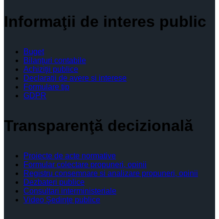
Informaţii de interes public
Buget
Bilanţuri contabile
Achiziţii publice
Declaratii de avere si interese
Formulare tip
GDPR
Transparenţă decizională
Proiecte de acte normative
Formular colectare propuneri, opinii
Registru consemnare si analizare propuneri, opinii
Dezbateri publice
Consultari interministeriale
Video Şedinţe publice