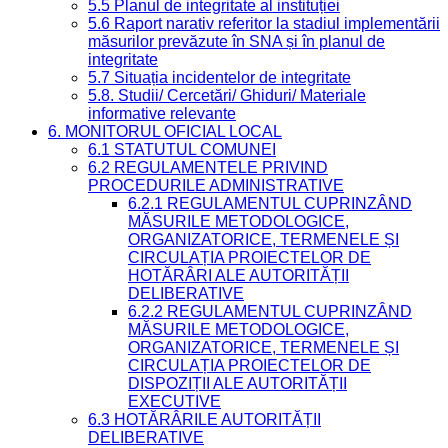
5.5 Planul de integritate al instituției
5.6 Raport narativ referitor la stadiul implementării
măsurilor prevăzute în SNA și în planul de
integritate
5.7 Situația incidentelor de integritate
5.8. Studii/ Cercetări/ Ghiduri/ Materiale
informative relevante
6. MONITORUL OFICIAL LOCAL
6.1 STATUTUL COMUNEI
6.2 REGULAMENTELE PRIVIND
PROCEDURILE ADMINISTRATIVE
6.2.1 REGULAMENTUL CUPRINZÂND
MĂSURILE METODOLOGICE,
ORGANIZATORICE, TERMENELE ȘI
CIRCULAȚIA PROIECTELOR DE
HOTĂRÂRI ALE AUTORITĂȚII
DELIBERATIVE
6.2.2 REGULAMENTUL CUPRINZÂND
MĂSURILE METODOLOGICE,
ORGANIZATORICE, TERMENELE ȘI
CIRCULAȚIA PROIECTELOR DE
DISPOZIȚII ALE AUTORITĂȚII
EXECUTIVE
6.3 HOTĂRÂRILE AUTORITĂȚII
DELIBERATIVE