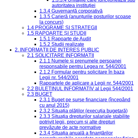
autoritatea instituției
1.3.4 Guvernanță corporativă
1.3.5 Carieră (anunțurile posturilor scoase
la concurs)
1.4 PROGRAME ȘI STRATEGII
1.5 RAPOARTE ȘI STUDII
1.5.1 Rapoarte de Audit
1.5.2 Studii realizate
2. INFORMAȚII DE INTERES PUBLIC
2.1 SOLICITARE INFORMAȚII
2.1.1 Numele și prenumele persoanei
responsabile pentru Legea nr. 544/2001
2.1.2 Formular pentru solicitare în baza
Legii nr. 544/2001
Rapoartele de aplicare a Legii nr. 544/2001
2.2 BULETINUL INFORMATIV al Legii 544/2001
2.3 BUGET
2.3.1 Buget pe surse financiare (începând
cu anul 2015)
2.3.2 Situația plăților (execuția bugetară)
2.3.3 Situația drepturilor salariale stabilite
potrivit legii, precum și alte drepturi
prevăzute de acte normative
2.3.4 Situația anuală a finanțărilor