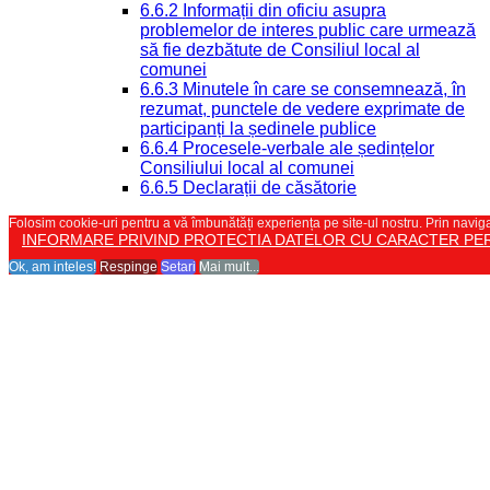
6.6.2 Informații din oficiu asupra
problemelor de interes public care urmează
să fie dezbătute de Consiliul local al
comunei
6.6.3 Minutele în care se consemnează, în
rezumat, punctele de vedere exprimate de
participanți la ședinele publice
6.6.4 Procesele-verbale ale ședințelor
Consiliului local al comunei
6.6.5 Declarații de căsătorie
Folosim cookie-uri pentru a vă îmbunătăți experiența pe site-ul nostru. Prin naviga
INFORMARE PRIVIND PROTECTIA DATELOR CU CARACTER PE
Ok, am inteles!
Respinge
Setari
Mai mult...