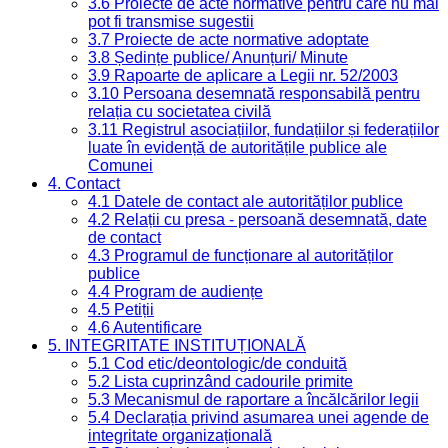
3.6 Proiecte de acte normative pentru care nu mai
pot fi transmise sugestii
3.7 Proiecte de acte normative adoptate
3.8 Ședințe publice/ Anunțuri/ Minute
3.9 Rapoarte de aplicare a Legii nr. 52/2003
3.10 Persoana desemnată responsabilă pentru
relația cu societatea civilă
3.11 Registrul asociațiilor, fundațiilor și federațiilor
luate în evidență de autoritățile publice ale
Comunei
4. Contact
4.1 Datele de contact ale autorităților publice
4.2 Relații cu presa - persoană desemnată, date
de contact
4.3 Programul de funcționare al autorităților
publice
4.4 Program de audiențe
4.5 Petiții
4.6 Autentificare
5. INTEGRITATE INSTITUȚIONALĂ
5.1 Cod etic/deontologic/de conduită
5.2 Lista cuprinzând cadourile primite
5.3 Mecanismul de raportare a încălcărilor legii
5.4 Declarația privind asumarea unei agende de
integritate organizațională