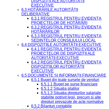
DISPOZIȚII ALE AUTORITĂȚII
EXECUTIVE
6.3 HOTĂRÂRILE AUTORITĂȚII
DELIBERATIVE
6.3.1 REGISTRUL PENTRU EVIDENȚA
PROIECTELOR DE HOTĂRÂRI
6.3.2 REGISTRUL PENTRU EVIDENȚA
HOTĂRÂRILOR
6.3.3 REGISTRUL PENTRU EVIDENȚA
ȘEDINȚELOR CONSILIULUI LOCAL
6.4 DISPOZIȚIILE AUTORITĂȚII EXECUTIVE
6.4.1 REGISTRUL PENTRU EVIDENȚA
PROIECTELOR DE DISPOZIȚII ALE
AUTORITĂȚII EXECUTIVE
6.4.2 REGISTRUL PENTRU EVIDENȚA
DISPOZIȚIILOR AUTORITĂȚII
EXECUTIVE
6.5 DOCUMENTE ȘI INFORMAȚII FINANCIARE
6.5.1 Buget din toate sursele de venituri
6.5.1.1 Buget pe surse financiare
6.5.1.2 Situatia platilor
6.5.1.3 Situatia drepturilor salariale
stabilite potrivit legii, precum si alte
drepturi prevazute de acte normative
6.5.2 Bilanturi contabile