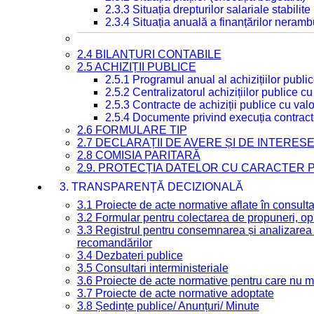
2.3.3 Situația drepturilor salariale stabilit
2.3.4 Situația anuală a finanțărilor neramb
2.4 BILANȚURI CONTABILE
2.5 ACHIZIȚII PUBLICE
2.5.1 Programul anual al achizițiilor publi
2.5.2 Centralizatorul achizițiilor publice 
2.5.3 Contracte de achiziții publice cu va
2.5.4 Documente privind execuția contract
2.6 FORMULARE TIP
2.7 DECLARAȚII DE AVERE ȘI DE INTERES
2.8 COMISIA PARITARĂ
2.9. PROTECȚIA DATELOR CU CARACTER
3. TRANSPARENȚĂ DECIZIONALĂ
3.1 Proiecte de acte normative aflate în consult
3.2 Formular pentru colectarea de propuneri, opi
3.3 Registrul pentru consemnarea și analizarea p
recomandărilor
3.4 Dezbateri publice
3.5 Consultari interministeriale
3.6 Proiecte de acte normative pentru care nu ma
3.7 Proiecte de acte normative adoptate
3.8 Ședințe publice/ Anunțuri/ Minute