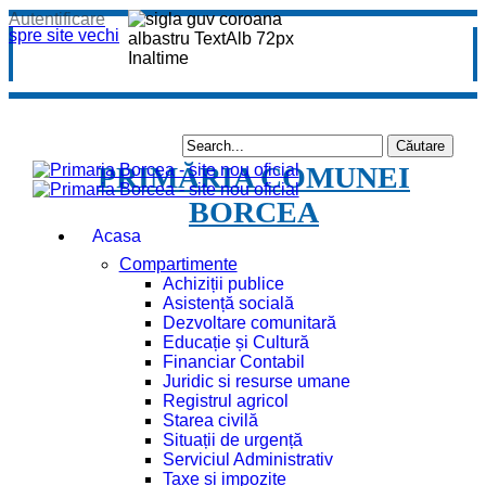
Autentificare
spre site vechi
PRIMĂRIA COMUNEI
BORCEA
Acasa
Compartimente
Achiziții publice
Asistență socială
Dezvoltare comunitară
Educație și Cultură
Financiar Contabil
Juridic si resurse umane
Registrul agricol
Starea civilă
Situații de urgență
Serviciul Administrativ
Taxe și impozite