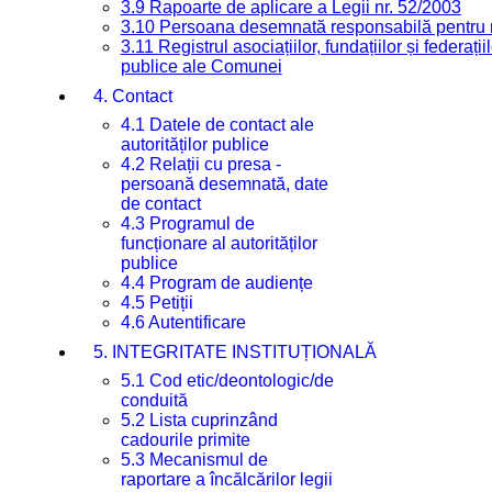
3.9 Rapoarte de aplicare a Legii nr. 52/2003
3.10 Persoana desemnată responsabilă pentru re
3.11 Registrul asociațiilor, fundațiilor și federații
publice ale Comunei
4. Contact
4.1 Datele de contact ale
autorităților publice
4.2 Relații cu presa -
persoană desemnată, date
de contact
4.3 Programul de
funcționare al autorităților
publice
4.4 Program de audiențe
4.5 Petiții
4.6 Autentificare
5. INTEGRITATE INSTITUȚIONALĂ
5.1 Cod etic/deontologic/de
conduită
5.2 Lista cuprinzând
cadourile primite
5.3 Mecanismul de
raportare a încălcărilor legii