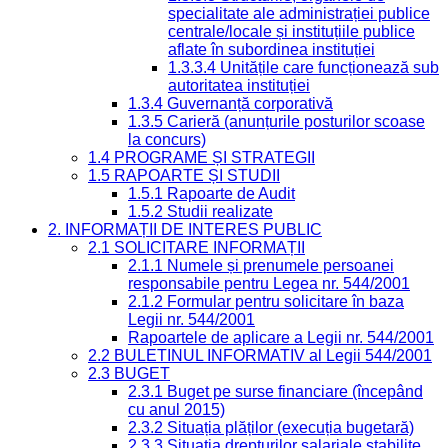
specialitate ale administrației publice
centrale/locale și instituțiile publice
aflate în subordinea instituției
1.3.3.4 Unitățile care funcționează sub
autoritatea instituției
1.3.4 Guvernanță corporativă
1.3.5 Carieră (anunțurile posturilor scoase
la concurs)
1.4 PROGRAME ȘI STRATEGII
1.5 RAPOARTE ȘI STUDII
1.5.1 Rapoarte de Audit
1.5.2 Studii realizate
2. INFORMAȚII DE INTERES PUBLIC
2.1 SOLICITARE INFORMAȚII
2.1.1 Numele și prenumele persoanei
responsabile pentru Legea nr. 544/2001
2.1.2 Formular pentru solicitare în baza
Legii nr. 544/2001
Rapoartele de aplicare a Legii nr. 544/2001
2.2 BULETINUL INFORMATIV al Legii 544/2001
2.3 BUGET
2.3.1 Buget pe surse financiare (începând
cu anul 2015)
2.3.2 Situația plăților (execuția bugetară)
2.3.3 Situația drepturilor salariale stabilite