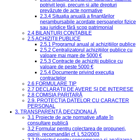
potrivit legii, precum și alte drepturi
prevăzute de acte normative
2.3.4 Situația anuală a finanțărilor
nerambursabile acordate persoanelor fizice
sau juridice fără scop patrimonial
2.4 BILANȚURI CONTABILE
2.5 ACHIZIȚII PUBLICE
2.5.1 Programul anual al achizițiilor publice
2.5.2 Centralizatorul achizițiilor publice cu
valoare mai mare de 5000 €
2.5.3 Contracte de achiziții publice cu
valoare de peste 5000 €
2.5.4 Documente privind execuția
contractelor
2.6 FORMULARE TIP
2.7 DECLARAȚII DE AVERE ȘI DE INTERESE
2.8 COMISIA PARITARĂ
2.9. PROTECȚIA DATELOR CU CARACTER
PERSONAL
3. TRANSPARENȚĂ DECIZIONALĂ
3.1 Proiecte de acte normative aflate în
consultare publică
3.2 Formular pentru colectarea de propuneri,
opinii, recomandări cf. L 52/2003
3.3 Registrul pentru consemnarea și analizarea