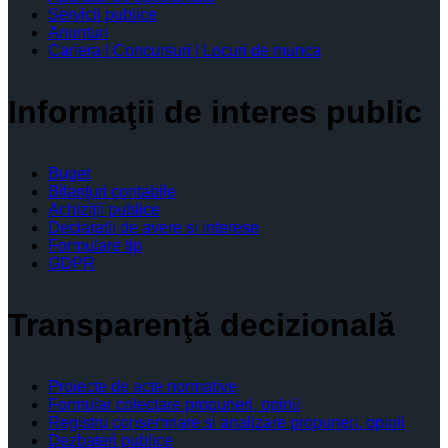
Servicii publice
Anunturi
Cariera | Concursuri | Locuri de munca
Informaţii de interes public
Buget
Bilanţuri contabile
Achiziţii publice
Declaratii de avere si interese
Formulare tip
GDPR
Transparenţă decizională
Proiecte de acte normative
Formular colectare propuneri, opinii
Registru consemnare si analizare propuneri, opinii
Dezbateri publice