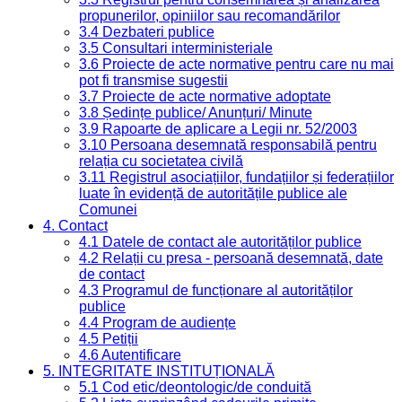
propunerilor, opiniilor sau recomandărilor
3.4 Dezbateri publice
3.5 Consultari interministeriale
3.6 Proiecte de acte normative pentru care nu mai
pot fi transmise sugestii
3.7 Proiecte de acte normative adoptate
3.8 Ședințe publice/ Anunțuri/ Minute
3.9 Rapoarte de aplicare a Legii nr. 52/2003
3.10 Persoana desemnată responsabilă pentru
relația cu societatea civilă
3.11 Registrul asociațiilor, fundațiilor și federațiilor
luate în evidență de autoritățile publice ale
Comunei
4. Contact
4.1 Datele de contact ale autorităților publice
4.2 Relații cu presa - persoană desemnată, date
de contact
4.3 Programul de funcționare al autorităților
publice
4.4 Program de audiențe
4.5 Petiții
4.6 Autentificare
5. INTEGRITATE INSTITUȚIONALĂ
5.1 Cod etic/deontologic/de conduită