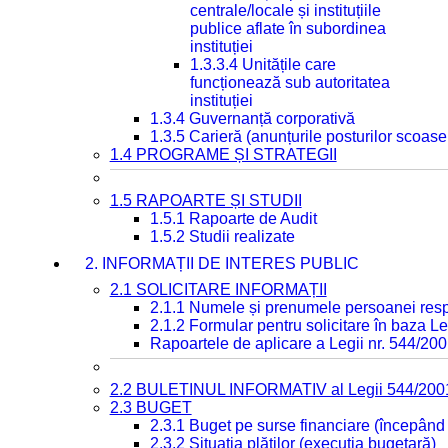
centrale/locale și instituțiile
publice aflate în subordinea
instituției
1.3.3.4 Unitățile care
funcționează sub autoritatea
instituției
1.3.4 Guvernanță corporativă
1.3.5 Carieră (anunțurile posturilor scoase
1.4 PROGRAME ȘI STRATEGII
1.5 RAPOARTE ȘI STUDII
1.5.1 Rapoarte de Audit
1.5.2 Studii realizate
2. INFORMAȚII DE INTERES PUBLIC
2.1 SOLICITARE INFORMAȚII
2.1.1 Numele și prenumele persoanei resp
2.1.2 Formular pentru solicitare în baza Le
Rapoartele de aplicare a Legii nr. 544/20
2.2 BULETINUL INFORMATIV al Legii 544/200
2.3 BUGET
2.3.1 Buget pe surse financiare (începând
2.3.2 Situația plăților (execuția bugetară)