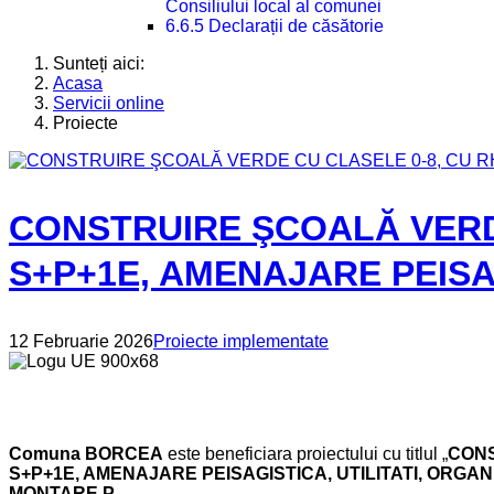
Consiliului local al comunei
6.6.5 Declarații de căsătorie
Sunteți aici:
Acasa
Servicii online
Proiecte
CONSTRUIRE ŞCOALĂ VERDE
S+P+1E, AMENAJARE PEISAGI
12 Februarie 2026
Proiecte implementate
Comuna BORCEA
este beneficiara proiectului cu titlul „
CONS
S+P+1E, AMENAJARE PEISAGISTICA, UTILITATI, ORGA
MONTARE P...