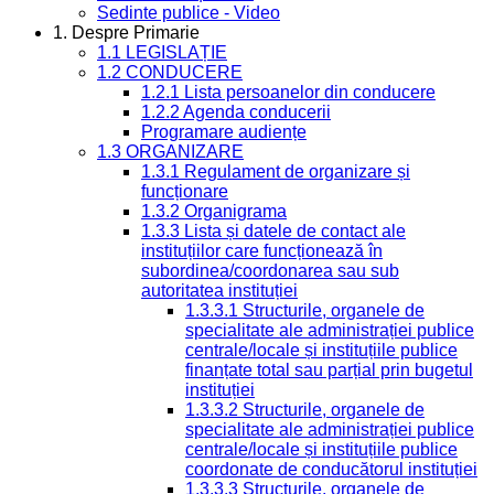
Sedinte publice - Video
1. Despre Primarie
1.1 LEGISLAȚIE
1.2 CONDUCERE
1.2.1 Lista persoanelor din conducere
1.2.2 Agenda conducerii
Programare audiențe
1.3 ORGANIZARE
1.3.1 Regulament de organizare și
funcționare
1.3.2 Organigrama
1.3.3 Lista și datele de contact ale
instituțiilor care funcționează în
subordinea/coordonarea sau sub
autoritatea instituției
1.3.3.1 Structurile, organele de
specialitate ale administrației publice
centrale/locale și instituțiile publice
finanțate total sau parțial prin bugetul
instituției
1.3.3.2 Structurile, organele de
specialitate ale administrației publice
centrale/locale și instituțiile publice
coordonate de conducătorul instituției
1.3.3.3 Structurile, organele de