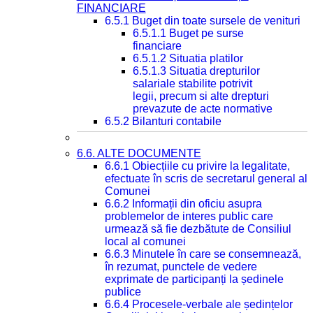
FINANCIARE
6.5.1 Buget din toate sursele de venituri
6.5.1.1 Buget pe surse
financiare
6.5.1.2 Situatia platilor
6.5.1.3 Situatia drepturilor
salariale stabilite potrivit
legii, precum si alte drepturi
prevazute de acte normative
6.5.2 Bilanturi contabile
6.6. ALTE DOCUMENTE
6.6.1 Obiecțiile cu privire la legalitate,
efectuate în scris de secretarul general al
Comunei
6.6.2 Informații din oficiu asupra
problemelor de interes public care
urmează să fie dezbătute de Consiliul
local al comunei
6.6.3 Minutele în care se consemnează,
în rezumat, punctele de vedere
exprimate de participanți la ședinele
publice
6.6.4 Procesele-verbale ale ședințelor