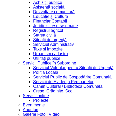
Achiziții publice
Asistență socială
Dezvoltare comunitară
Educație și Cultură
Financiar Contabil
Juridic si resurse umane
Registrul agricol
Starea civilă
Situații de urgență
Serviciul Administrativ
Taxe și impozite
Urbanism cadastru
Utilități publice
Servicii Publice în Subordine
Serviciul Voluntar pentru Situații de Urgență
Poliția Locală
Serviciul Public de Gospodărire Comunală
Servicii de Evidența Persoanelor
Cămin Cultural / Bibliotecă Comunală
Creșe, Grădinițe, Școli
Servicii online
Proiecte
Evenimente
Anunțuri
Galerie Foto | Video