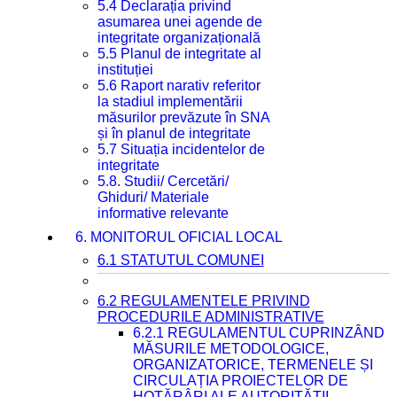
5.4 Declarația privind
asumarea unei agende de
integritate organizațională
5.5 Planul de integritate al
instituției
5.6 Raport narativ referitor
la stadiul implementării
măsurilor prevăzute în SNA
și în planul de integritate
5.7 Situația incidentelor de
integritate
5.8. Studii/ Cercetări/
Ghiduri/ Materiale
informative relevante
6. MONITORUL OFICIAL LOCAL
6.1 STATUTUL COMUNEI
6.2 REGULAMENTELE PRIVIND
PROCEDURILE ADMINISTRATIVE
6.2.1 REGULAMENTUL CUPRINZÂND
MĂSURILE METODOLOGICE,
ORGANIZATORICE, TERMENELE ȘI
CIRCULAȚIA PROIECTELOR DE
HOTĂRÂRI ALE AUTORITĂȚII