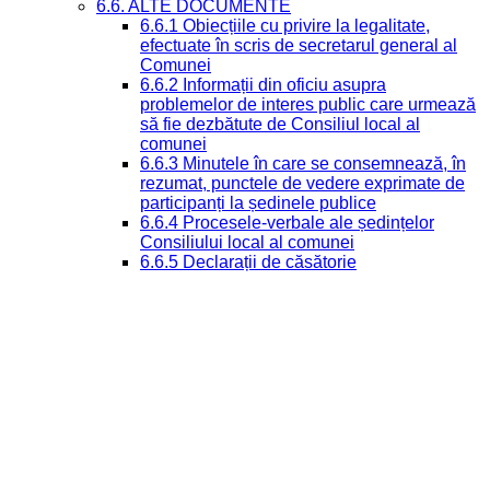
6.6. ALTE DOCUMENTE
6.6.1 Obiecțiile cu privire la legalitate,
efectuate în scris de secretarul general al
Comunei
6.6.2 Informații din oficiu asupra
problemelor de interes public care urmează
să fie dezbătute de Consiliul local al
comunei
6.6.3 Minutele în care se consemnează, în
rezumat, punctele de vedere exprimate de
participanți la ședinele publice
6.6.4 Procesele-verbale ale ședințelor
Consiliului local al comunei
6.6.5 Declarații de căsătorie