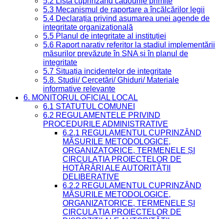
5.2 Lista cuprinzând cadourile primite
5.3 Mecanismul de raportare a încălcărilor legii
5.4 Declarația privind asumarea unei agende de
integritate organizațională
5.5 Planul de integritate al instituției
5.6 Raport narativ referitor la stadiul implementării
măsurilor prevăzute în SNA și în planul de
integritate
5.7 Situația incidentelor de integritate
5.8. Studii/ Cercetări/ Ghiduri/ Materiale
informative relevante
6. MONITORUL OFICIAL LOCAL
6.1 STATUTUL COMUNEI
6.2 REGULAMENTELE PRIVIND
PROCEDURILE ADMINISTRATIVE
6.2.1 REGULAMENTUL CUPRINZÂND
MĂSURILE METODOLOGICE,
ORGANIZATORICE, TERMENELE ȘI
CIRCULAȚIA PROIECTELOR DE
HOTĂRÂRI ALE AUTORITĂȚII
DELIBERATIVE
6.2.2 REGULAMENTUL CUPRINZÂND
MĂSURILE METODOLOGICE,
ORGANIZATORICE, TERMENELE ȘI
CIRCULAȚIA PROIECTELOR DE