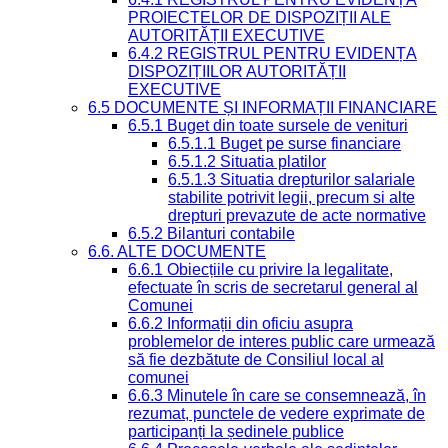
PROIECTELOR DE DISPOZIȚII ALE
AUTORITĂȚII EXECUTIVE
6.4.2 REGISTRUL PENTRU EVIDENȚA
DISPOZIȚIILOR AUTORITĂȚII
EXECUTIVE
6.5 DOCUMENTE ȘI INFORMAȚII FINANCIARE
6.5.1 Buget din toate sursele de venituri
6.5.1.1 Buget pe surse financiare
6.5.1.2 Situatia platilor
6.5.1.3 Situatia drepturilor salariale
stabilite potrivit legii, precum si alte
drepturi prevazute de acte normative
6.5.2 Bilanturi contabile
6.6. ALTE DOCUMENTE
6.6.1 Obiecțiile cu privire la legalitate,
efectuate în scris de secretarul general al
Comunei
6.6.2 Informații din oficiu asupra
problemelor de interes public care urmează
să fie dezbătute de Consiliul local al
comunei
6.6.3 Minutele în care se consemnează, în
rezumat, punctele de vedere exprimate de
participanți la ședinele publice