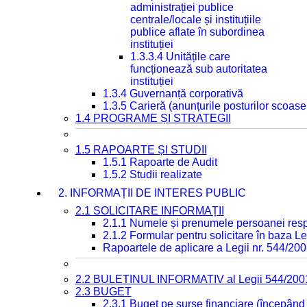
administrației publice
centrale/locale și instituțiile
publice aflate în subordinea
instituției
1.3.3.4 Unitățile care
funcționează sub autoritatea
instituției
1.3.4 Guvernanță corporativă
1.3.5 Carieră (anunțurile posturilor scoase
1.4 PROGRAME ȘI STRATEGII
1.5 RAPOARTE ȘI STUDII
1.5.1 Rapoarte de Audit
1.5.2 Studii realizate
2. INFORMAȚII DE INTERES PUBLIC
2.1 SOLICITARE INFORMAȚII
2.1.1 Numele și prenumele persoanei resp
2.1.2 Formular pentru solicitare în baza Le
Rapoartele de aplicare a Legii nr. 544/20
2.2 BULETINUL INFORMATIV al Legii 544/200
2.3 BUGET
2.3.1 Buget pe surse financiare (începând