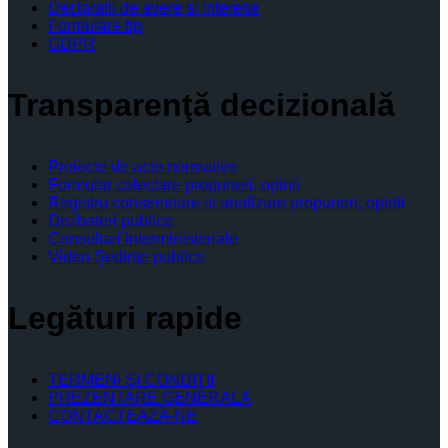
Declaratii de avere si interese
Formulare tip
GDPR
Transparenţă decizională
Proiecte de acte normative
Formular colectare propuneri, opinii
Registru consemnare si analizare propuneri, opinii
Dezbateri publice
Consultari interministeriale
Video Şedinţe publice
Legături rapide
TERMENI ŞI CONDIŢII
PREZENTARE GENERALĂ
CONTACTEAZĂ-NE