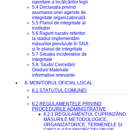
raportare a încălcărilor legii
5.4 Declarația privind
asumarea unei agende de
integritate organizațională
5.5 Planul de integritate al
instituției
5.6 Raport narativ referitor
la stadiul implementării
măsurilor prevăzute în SNA
și în planul de integritate
5.7 Situația incidentelor de
integritate
5.8. Studii/ Cercetări/
Ghiduri/ Materiale
informative relevante
6. MONITORUL OFICIAL LOCAL
6.1 STATUTUL COMUNEI
6.2 REGULAMENTELE PRIVIND
PROCEDURILE ADMINISTRATIVE
6.2.1 REGULAMENTUL CUPRINZÂND
MĂSURILE METODOLOGICE,
ORGANIZATORICE, TERMENELE ȘI
CIRCULAȚIA PROIECTELOR DE