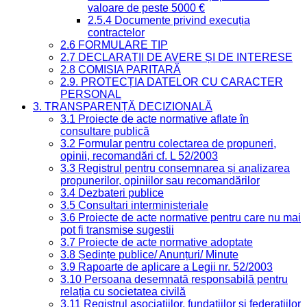
valoare de peste 5000 €
2.5.4 Documente privind execuția
contractelor
2.6 FORMULARE TIP
2.7 DECLARAȚII DE AVERE ȘI DE INTERESE
2.8 COMISIA PARITARĂ
2.9. PROTECȚIA DATELOR CU CARACTER
PERSONAL
3. TRANSPARENȚĂ DECIZIONALĂ
3.1 Proiecte de acte normative aflate în
consultare publică
3.2 Formular pentru colectarea de propuneri,
opinii, recomandări cf. L 52/2003
3.3 Registrul pentru consemnarea și analizarea
propunerilor, opiniilor sau recomandărilor
3.4 Dezbateri publice
3.5 Consultari interministeriale
3.6 Proiecte de acte normative pentru care nu mai
pot fi transmise sugestii
3.7 Proiecte de acte normative adoptate
3.8 Ședințe publice/ Anunțuri/ Minute
3.9 Rapoarte de aplicare a Legii nr. 52/2003
3.10 Persoana desemnată responsabilă pentru
relația cu societatea civilă
3.11 Registrul asociațiilor, fundațiilor și federațiilor