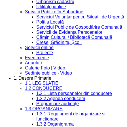
Urbanism cadastru
Utilități publice
Servicii Publice în Subordine
Serviciul Voluntar pentru Situații de Urgență
Poliția Locală
Serviciul Public de Gospodărire Comunală
Servicii de Evidența Persoanelor
Cămin Cultural / Bibliotecă Comunală
Creșe, Grădinițe, Școli
Servicii online
Proiecte
Evenimente
Anunțuri
Galerie Foto | Video
Sedinte publice - Video
1. Despre Primarie
1.1 LEGISLAȚIE
1.2 CONDUCERE
1.2.1 Lista persoanelor din conducere
1.2.2 Agenda conducerii
Programare audiențe
1.3 ORGANIZARE
1.3.1 Regulament de organizare și
funcționare
1.3.2 Organigrama