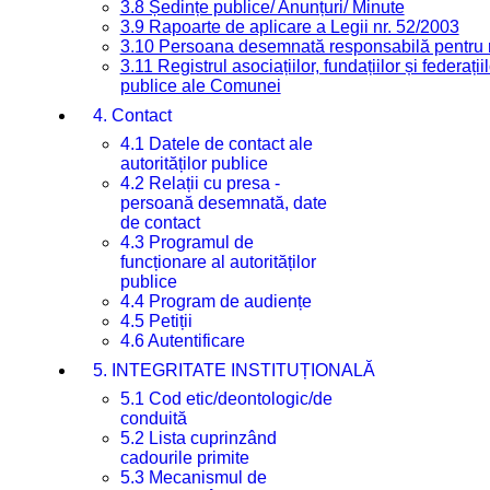
3.8 Ședințe publice/ Anunțuri/ Minute
3.9 Rapoarte de aplicare a Legii nr. 52/2003
3.10 Persoana desemnată responsabilă pentru re
3.11 Registrul asociațiilor, fundațiilor și federații
publice ale Comunei
4. Contact
4.1 Datele de contact ale
autorităților publice
4.2 Relații cu presa -
persoană desemnată, date
de contact
4.3 Programul de
funcționare al autorităților
publice
4.4 Program de audiențe
4.5 Petiții
4.6 Autentificare
5. INTEGRITATE INSTITUȚIONALĂ
5.1 Cod etic/deontologic/de
conduită
5.2 Lista cuprinzând
cadourile primite
5.3 Mecanismul de