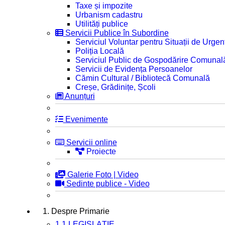
Taxe și impozite
Urbanism cadastru
Utilități publice
Servicii Publice în Subordine
Serviciul Voluntar pentru Situații de Urgen
Poliția Locală
Serviciul Public de Gospodărire Comunal
Servicii de Evidența Persoanelor
Cămin Cultural / Bibliotecă Comunală
Creșe, Grădinițe, Școli
Anunțuri
Evenimente
Servicii online
Proiecte
Galerie Foto | Video
Sedinte publice - Video
1. Despre Primarie
1.1 LEGISLAȚIE