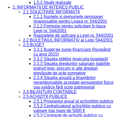
1.5.2 Studii realizate
2. INFORMAȚII DE INTERES PUBLIC
2.1 SOLICITARE INFORMAȚII
2.1.1 Numele și prenumele persoanei
responsabile pentru Legea nr. 544/2001
2.1.2 Formular pentru solicitare în baza
Legii nr. 544/2001
Rapoartele de aplicare a Legii nr. 544/2001
2.2 BULETINUL INFORMATIV al Legii 544/2001
2.3 BUGET
2.3.1 Buget pe surse financiare (începând
cu anul 2015)
2.3.2 Situația plăților (execuția bugetară)
2.3.3 Situația drepturilor salariale stabilite
potrivit legii, precum și alte drepturi
prevăzute de acte normative
2.3.4 Situația anuală a finanțărilor
nerambursabile acordate persoanelor fizice
sau juridice fără scop patrimonial
2.4 BILANȚURI CONTABILE
2.5 ACHIZIȚII PUBLICE
2.5.1 Programul anual al achizițiilor publice
2.5.2 Centralizatorul achizițiilor publice cu
valoare mai mare de 5000 €
2.5.3 Contracte de achiziții publice cu