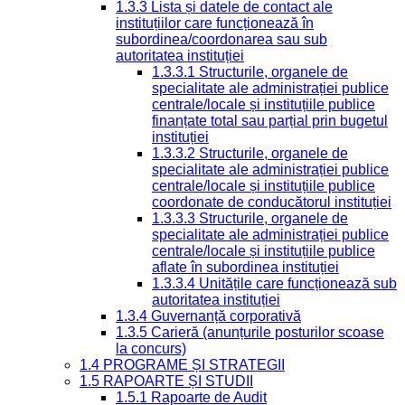
1.3.3 Lista și datele de contact ale
instituțiilor care funcționează în
subordinea/coordonarea sau sub
autoritatea instituției
1.3.3.1 Structurile, organele de
specialitate ale administrației publice
centrale/locale și instituțiile publice
finanțate total sau parțial prin bugetul
instituției
1.3.3.2 Structurile, organele de
specialitate ale administrației publice
centrale/locale și instituțiile publice
coordonate de conducătorul instituției
1.3.3.3 Structurile, organele de
specialitate ale administrației publice
centrale/locale și instituțiile publice
aflate în subordinea instituției
1.3.3.4 Unitățile care funcționează sub
autoritatea instituției
1.3.4 Guvernanță corporativă
1.3.5 Carieră (anunțurile posturilor scoase
la concurs)
1.4 PROGRAME ȘI STRATEGII
1.5 RAPOARTE ȘI STUDII
1.5.1 Rapoarte de Audit