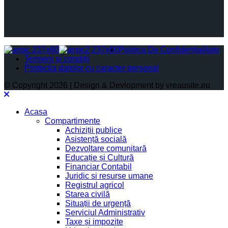
Politica De Confidențialitate
Termeni și condiții
Protectia datelor cu caracter personal
© Copyright 2026 | Design & Devlopment by vreausite.eu
Acasa
Compartimente
Achiziții publice
Asistență socială
Dezvoltare comunitară
Educație și Cultură
Financiar Contabil
Juridic si resurse umane
Registrul agricol
Starea civilă
Situații de urgență
Serviciul Administrativ
Taxe și impozite