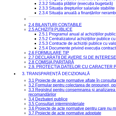
2.3.2 Situația plăților (execuția bugetară)
2.3.3 Situația drepturilor salariale stabilit
2.3.4 Situația anuală a finanțărilor neramb
2.4 BILANȚURI CONTABILE
2.5 ACHIZIȚII PUBLICE
2.5.1 Programul anual al achizițiilor publi
2.5.2 Centralizatorul achizițiilor publice 
2.5.3 Contracte de achiziții publice cu va
2.5.4 Documente privind execuția contract
2.6 FORMULARE TIP
2.7 DECLARAȚII DE AVERE ȘI DE INTERES
2.8 COMISIA PARITARĂ
2.9. PROTECȚIA DATELOR CU CARACTER
3. TRANSPARENȚĂ DECIZIONALĂ
3.1 Proiecte de acte normative aflate în consult
3.2 Formular pentru colectarea de propuneri, opi
3.3 Registrul pentru consemnarea și analizarea p
recomandărilor
3.4 Dezbateri publice
3.5 Consultari interministeriale
3.6 Proiecte de acte normative pentru care nu ma
3.7 Proiecte de acte normative adoptate