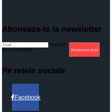
Aboneaza-te la newsletter
Please fill
the required field.
Aboneaza-te acum
Pe retele sociale
Facebook