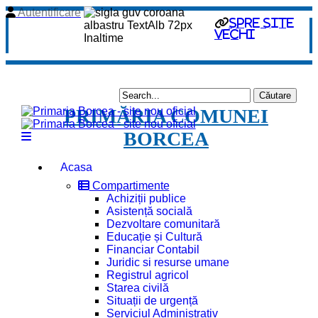
Autentificare
spre site
vechi
PRIMĂRIA COMUNEI
BORCEA
Acasa
Compartimente
Achiziții publice
Asistență socială
Dezvoltare comunitară
Educație și Cultură
Financiar Contabil
Juridic si resurse umane
Registrul agricol
Starea civilă
Situații de urgență
Serviciul Administrativ