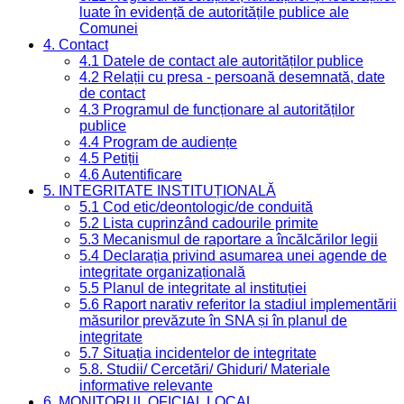
luate în evidență de autoritățile publice ale
Comunei
4. Contact
4.1 Datele de contact ale autorităților publice
4.2 Relații cu presa - persoană desemnată, date
de contact
4.3 Programul de funcționare al autorităților
publice
4.4 Program de audiențe
4.5 Petiții
4.6 Autentificare
5. INTEGRITATE INSTITUȚIONALĂ
5.1 Cod etic/deontologic/de conduită
5.2 Lista cuprinzând cadourile primite
5.3 Mecanismul de raportare a încălcărilor legii
5.4 Declarația privind asumarea unei agende de
integritate organizațională
5.5 Planul de integritate al instituției
5.6 Raport narativ referitor la stadiul implementării
măsurilor prevăzute în SNA și în planul de
integritate
5.7 Situația incidentelor de integritate
5.8. Studii/ Cercetări/ Ghiduri/ Materiale
informative relevante
6. MONITORUL OFICIAL LOCAL