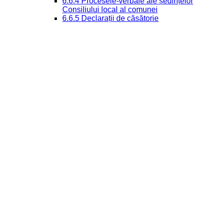
6.6.4 Procesele-verbale ale ședințelor
Consiliului local al comunei
6.6.5 Declarații de căsătorie