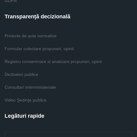
GDPR
Transparenţă decizională
Proiecte de acte normative
Formular colectare propuneri, opinii
Registru consemnare si analizare propuneri, opinii
Dezbateri publice
Consultari interministeriale
Video Şedinţe publice
Legături rapide