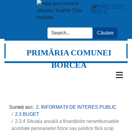
spre site
vechi
PRIMĂRIA COMUNEI
BORCEA
Sunteți aici:
2. INFORMAȚII DE INTERES PUBLIC
2.3 BUGET
2.3.4 Situația anuală a finanțărilor nerambursabile
acordate persoanelor fizice sau juridice fără scop