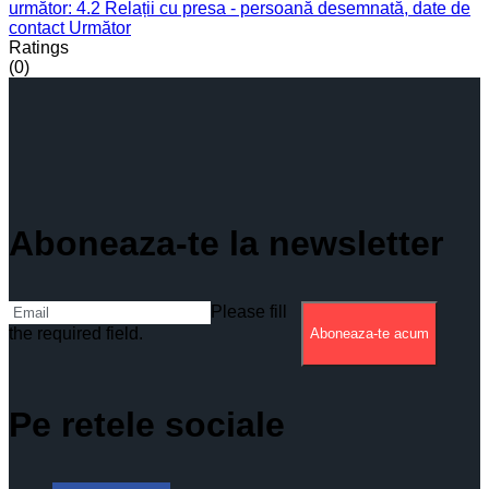
următor: 4.2 Relații cu presa - persoană desemnată, date de
contact
Următor
Ratings
(0)
Aboneaza-te la newsletter
Please fill
the required field.
Aboneaza-te acum
Pe retele sociale