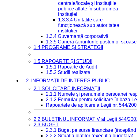
centrale/locale și instituțiile
publice aflate în subordinea
instituției
1.3.3.4 Unitățile care
funcționează sub autoritatea
instituției
1.3.4 Guvernanță corporativă
1.3.5 Carieră (anunțurile posturilor scoase
1.4 PROGRAME ȘI STRATEGII
1.5 RAPOARTE ȘI STUDII
1.5.1 Rapoarte de Audit
1.5.2 Studii realizate
2. INFORMAȚII DE INTERES PUBLIC
2.1 SOLICITARE INFORMAȚII
2.1.1 Numele și prenumele persoanei resp
2.1.2 Formular pentru solicitare în baza Le
Rapoartele de aplicare a Legii nr. 544/20
2.2 BULETINUL INFORMATIV al Legii 544/200
2.3 BUGET
2.3.1 Buget pe surse financiare (începând
2.3.2 Situația plăților (execuția bugetară)