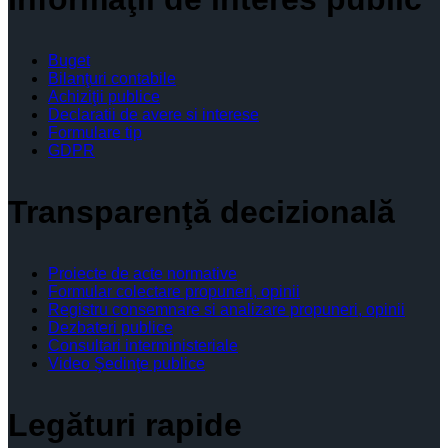
Buget
Bilanţuri contabile
Achiziţii publice
Declaratii de avere si interese
Formulare tip
GDPR
Transparenţă decizională
Proiecte de acte normative
Formular colectare propuneri, opinii
Registru consemnare si analizare propuneri, opinii
Dezbateri publice
Consultari interministeriale
Video Şedinţe publice
Legături rapide