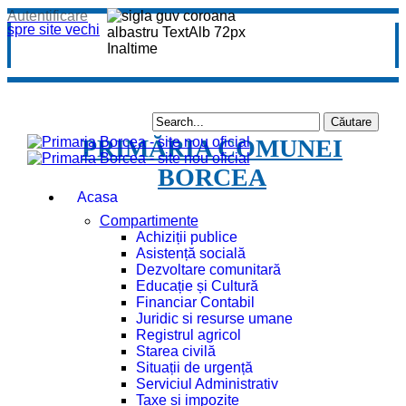
Autentificare
spre site vechi
PRIMĂRIA COMUNEI
BORCEA
Acasa
Compartimente
Achiziții publice
Asistență socială
Dezvoltare comunitară
Educație și Cultură
Financiar Contabil
Juridic si resurse umane
Registrul agricol
Starea civilă
Situații de urgență
Serviciul Administrativ
Taxe și impozite