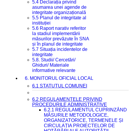
5.4 Declarația privind
asumarea unei agende de
integritate organizațională
5.5 Planul de integritate al
instituției
5.6 Raport narativ referitor
la stadiul implementării
măsurilor prevăzute în SNA
și în planul de integritate
5.7 Situația incidentelor de
integritate
5.8. Studii/ Cercetări/
Ghiduri/ Materiale
informative relevante
6. MONITORUL OFICIAL LOCAL
6.1 STATUTUL COMUNEI
6.2 REGULAMENTELE PRIVIND
PROCEDURILE ADMINISTRATIVE
6.2.1 REGULAMENTUL CUPRINZÂND
MĂSURILE METODOLOGICE,
ORGANIZATORICE, TERMENELE ȘI
CIRCULAȚIA PROIECTELOR DE
HOTĂRÂRI ALE AUTORITĂȚII