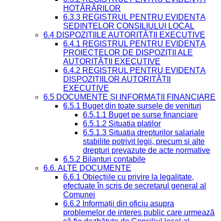
HOTĂRÂRILOR
6.3.3 REGISTRUL PENTRU EVIDENȚA
ȘEDINȚELOR CONSILIULUI LOCAL
6.4 DISPOZIȚIILE AUTORITĂȚII EXECUTIVE
6.4.1 REGISTRUL PENTRU EVIDENȚA
PROIECTELOR DE DISPOZIȚII ALE
AUTORITĂȚII EXECUTIVE
6.4.2 REGISTRUL PENTRU EVIDENȚA
DISPOZIȚIILOR AUTORITĂȚII
EXECUTIVE
6.5 DOCUMENTE ȘI INFORMAȚII FINANCIARE
6.5.1 Buget din toate sursele de venituri
6.5.1.1 Buget pe surse financiare
6.5.1.2 Situatia platilor
6.5.1.3 Situatia drepturilor salariale
stabilite potrivit legii, precum si alte
drepturi prevazute de acte normative
6.5.2 Bilanturi contabile
6.6. ALTE DOCUMENTE
6.6.1 Obiecțiile cu privire la legalitate,
efectuate în scris de secretarul general al
Comunei
6.6.2 Informații din oficiu asupra
problemelor de interes public care urmează