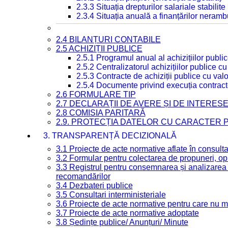
2.3.3 Situația drepturilor salariale stabilit
2.3.4 Situația anuală a finanțărilor neramb
2.4 BILANȚURI CONTABILE
2.5 ACHIZIȚII PUBLICE
2.5.1 Programul anual al achizițiilor publi
2.5.2 Centralizatorul achizițiilor publice 
2.5.3 Contracte de achiziții publice cu va
2.5.4 Documente privind execuția contract
2.6 FORMULARE TIP
2.7 DECLARAȚII DE AVERE ȘI DE INTERES
2.8 COMISIA PARITARĂ
2.9. PROTECȚIA DATELOR CU CARACTER
3. TRANSPARENȚĂ DECIZIONALĂ
3.1 Proiecte de acte normative aflate în consult
3.2 Formular pentru colectarea de propuneri, opi
3.3 Registrul pentru consemnarea și analizarea p
recomandărilor
3.4 Dezbateri publice
3.5 Consultari interministeriale
3.6 Proiecte de acte normative pentru care nu ma
3.7 Proiecte de acte normative adoptate
3.8 Ședințe publice/ Anunțuri/ Minute