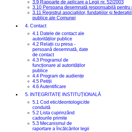
3.9 Rapoarte de aplicare a Legii nr. 52/2003
3.10 Persoana desemnată responsabilă pentru re
3.11 Registrul asociațiilor, fundațiilor și federații
publice ale Comunei
4. Contact
4.1 Datele de contact ale
autorităților publice
4.2 Relații cu presa -
persoană desemnată, date
de contact
4.3 Programul de
funcționare al autorităților
publice
4.4 Program de audiențe
4.5 Petiții
4.6 Autentificare
5. INTEGRITATE INSTITUȚIONALĂ
5.1 Cod etic/deontologic/de
conduită
5.2 Lista cuprinzând
cadourile primite
5.3 Mecanismul de
raportare a încălcărilor legii