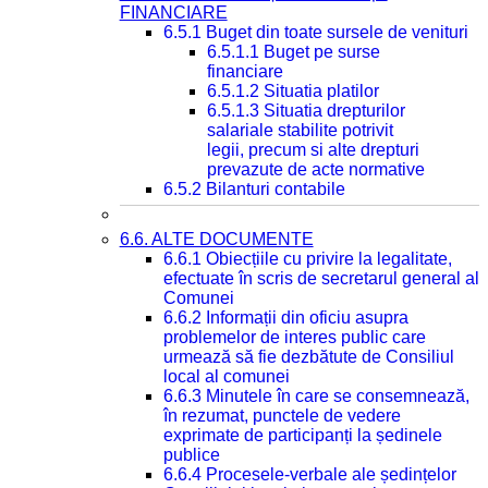
FINANCIARE
6.5.1 Buget din toate sursele de venituri
6.5.1.1 Buget pe surse
financiare
6.5.1.2 Situatia platilor
6.5.1.3 Situatia drepturilor
salariale stabilite potrivit
legii, precum si alte drepturi
prevazute de acte normative
6.5.2 Bilanturi contabile
6.6. ALTE DOCUMENTE
6.6.1 Obiecțiile cu privire la legalitate,
efectuate în scris de secretarul general al
Comunei
6.6.2 Informații din oficiu asupra
problemelor de interes public care
urmează să fie dezbătute de Consiliul
local al comunei
6.6.3 Minutele în care se consemnează,
în rezumat, punctele de vedere
exprimate de participanți la ședinele
publice
6.6.4 Procesele-verbale ale ședințelor