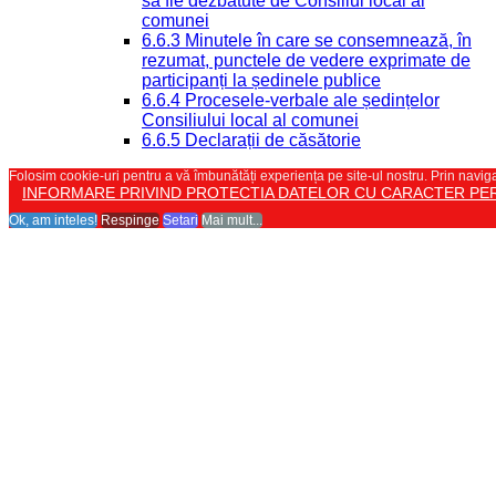
să fie dezbătute de Consiliul local al
comunei
6.6.3 Minutele în care se consemnează, în
rezumat, punctele de vedere exprimate de
participanți la ședinele publice
6.6.4 Procesele-verbale ale ședințelor
Consiliului local al comunei
6.6.5 Declarații de căsătorie
Folosim cookie-uri pentru a vă îmbunătăți experiența pe site-ul nostru. Prin naviga
INFORMARE PRIVIND PROTECTIA DATELOR CU CARACTER PE
Ok, am inteles!
Respinge
Setari
Mai mult...