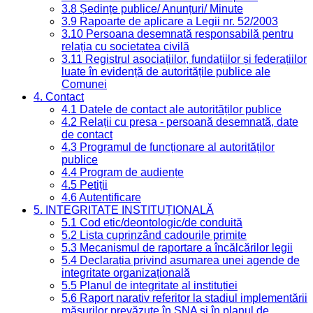
3.8 Ședințe publice/ Anunțuri/ Minute
3.9 Rapoarte de aplicare a Legii nr. 52/2003
3.10 Persoana desemnată responsabilă pentru
relația cu societatea civilă
3.11 Registrul asociațiilor, fundațiilor și federațiilor
luate în evidență de autoritățile publice ale
Comunei
4. Contact
4.1 Datele de contact ale autorităților publice
4.2 Relații cu presa - persoană desemnată, date
de contact
4.3 Programul de funcționare al autorităților
publice
4.4 Program de audiențe
4.5 Petiții
4.6 Autentificare
5. INTEGRITATE INSTITUȚIONALĂ
5.1 Cod etic/deontologic/de conduită
5.2 Lista cuprinzând cadourile primite
5.3 Mecanismul de raportare a încălcărilor legii
5.4 Declarația privind asumarea unei agende de
integritate organizațională
5.5 Planul de integritate al instituției
5.6 Raport narativ referitor la stadiul implementării
măsurilor prevăzute în SNA și în planul de