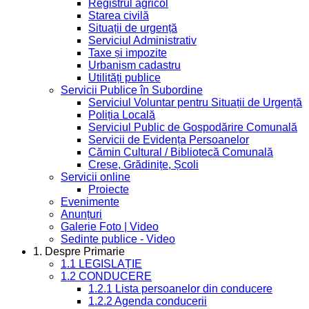
Registrul agricol
Starea civilă
Situații de urgență
Serviciul Administrativ
Taxe și impozite
Urbanism cadastru
Utilități publice
Servicii Publice în Subordine
Serviciul Voluntar pentru Situații de Urgență
Poliția Locală
Serviciul Public de Gospodărire Comunală
Servicii de Evidența Persoanelor
Cămin Cultural / Bibliotecă Comunală
Creșe, Grădinițe, Școli
Servicii online
Proiecte
Evenimente
Anunțuri
Galerie Foto | Video
Sedinte publice - Video
1. Despre Primarie
1.1 LEGISLAȚIE
1.2 CONDUCERE
1.2.1 Lista persoanelor din conducere
1.2.2 Agenda conducerii