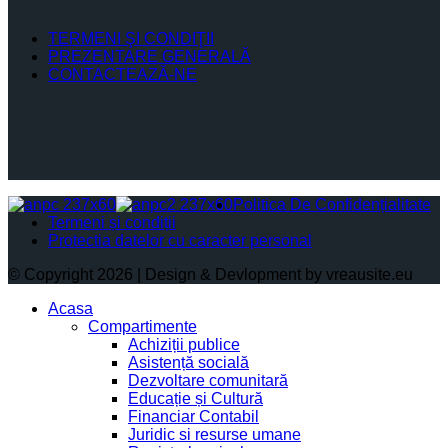
TERMENI ŞI CONDIŢII
PREZENTARE GENERALĂ
CONTACTEAZĂ-NE
Politica De Confidențialitate
Termeni și condiții
Protectia datelor cu caracter personal
© Copyright 2026 | Design & Devlopment by vreausite.eu
Acasa
Compartimente
Achiziții publice
Asistență socială
Dezvoltare comunitară
Educație și Cultură
Financiar Contabil
Juridic si resurse umane