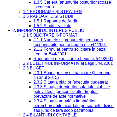
1.3.5 Carieră (anunțurile posturilor scoase
la concurs)
1.4 PROGRAME ȘI STRATEGII
1.5 RAPOARTE ȘI STUDII
1.5.1 Rapoarte de Audit
1.5.2 Studii realizate
2. INFORMAȚII DE INTERES PUBLIC
2.1 SOLICITARE INFORMAȚII
2.1.1 Numele și prenumele persoanei
responsabile pentru Legea nr. 544/2001
2.1.2 Formular pentru solicitare în baza
Legii nr. 544/2001
Rapoartele de aplicare a Legii nr. 544/2001
2.2 BULETINUL INFORMATIV al Legii 544/2001
2.3 BUGET
2.3.1 Buget pe surse financiare (începând
cu anul 2015)
2.3.2 Situația plăților (execuția bugetară)
2.3.3 Situația drepturilor salariale stabilite
potrivit legii, precum și alte drepturi
prevăzute de acte normative
2.3.4 Situația anuală a finanțărilor
nerambursabile acordate persoanelor fizice
sau juridice fără scop patrimonial
2.4 BILANȚURI CONTABILE