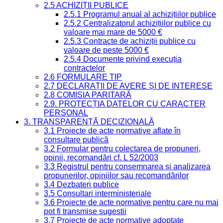
2.5 ACHIZIȚII PUBLICE
2.5.1 Programul anual al achizițiilor publice
2.5.2 Centralizatorul achizițiilor publice cu
valoare mai mare de 5000 €
2.5.3 Contracte de achiziții publice cu
valoare de peste 5000 €
2.5.4 Documente privind execuția
contractelor
2.6 FORMULARE TIP
2.7 DECLARAȚII DE AVERE ȘI DE INTERESE
2.8 COMISIA PARITARĂ
2.9. PROTECȚIA DATELOR CU CARACTER
PERSONAL
3. TRANSPARENȚĂ DECIZIONALĂ
3.1 Proiecte de acte normative aflate în
consultare publică
3.2 Formular pentru colectarea de propuneri,
opinii, recomandări cf. L 52/2003
3.3 Registrul pentru consemnarea și analizarea
propunerilor, opiniilor sau recomandărilor
3.4 Dezbateri publice
3.5 Consultari interministeriale
3.6 Proiecte de acte normative pentru care nu mai
pot fi transmise sugestii
3.7 Proiecte de acte normative adoptate