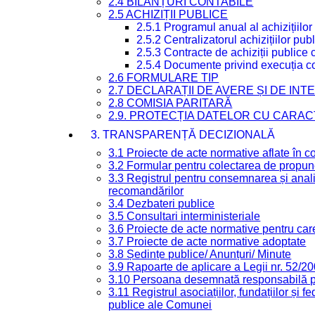
2.4 BILANȚURI CONTABILE
2.5 ACHIZIȚII PUBLICE
2.5.1 Programul anual al achizițiilor
2.5.2 Centralizatorul achizițiilor p
2.5.3 Contracte de achiziții publice
2.5.4 Documente privind execuția co
2.6 FORMULARE TIP
2.7 DECLARAȚII DE AVERE ȘI DE IN
2.8 COMISIA PARITARĂ
2.9. PROTECȚIA DATELOR CU CARA
3. TRANSPARENȚĂ DECIZIONALĂ
3.1 Proiecte de acte normative aflate în c
3.2 Formular pentru colectarea de propune
3.3 Registrul pentru consemnarea și anali
recomandărilor
3.4 Dezbateri publice
3.5 Consultari interministeriale
3.6 Proiecte de acte normative pentru care
3.7 Proiecte de acte normative adoptate
3.8 Ședințe publice/ Anunțuri/ Minute
3.9 Rapoarte de aplicare a Legii nr. 52/2
3.10 Persoana desemnată responsabilă pen
3.11 Registrul asociațiilor, fundațiilor și fe
publice ale Comunei