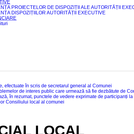
TIVE
ENȚA PROIECTELOR DE DISPOZIȚII ALE AUTORITĂȚII EXE
ENȚA DISPOZIȚIILOR AUTORITĂȚII EXECUTIVE
ANCIARE
turi
tate, efectuate în scris de secretarul general al Comunei
roblemelor de interes public care urmează să fie dezbătute de Con
ză, în rezumat, punctele de vedere exprimate de participanți la
or Consiliului local al comunei
ICIAL LOCAL