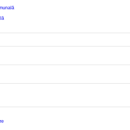
omunală
lă
re