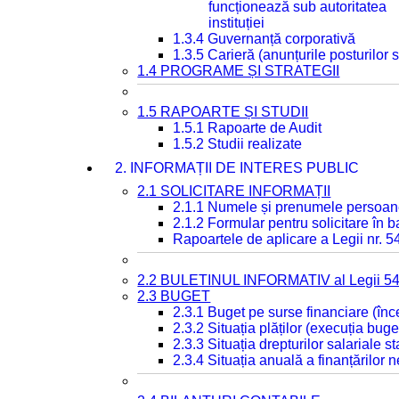
funcționează sub autoritatea
instituției
1.3.4 Guvernanță corporativă
1.3.5 Carieră (anunțurile posturilor
1.4 PROGRAME ȘI STRATEGII
1.5 RAPOARTE ȘI STUDII
1.5.1 Rapoarte de Audit
1.5.2 Studii realizate
2. INFORMAȚII DE INTERES PUBLIC
2.1 SOLICITARE INFORMAȚII
2.1.1 Numele și prenumele persoan
2.1.2 Formular pentru solicitare în 
Rapoartele de aplicare a Legii nr. 
2.2 BULETINUL INFORMATIV al Legii 5
2.3 BUGET
2.3.1 Buget pe surse financiare (în
2.3.2 Situația plăților (execuția buge
2.3.3 Situația drepturilor salariale s
2.3.4 Situația anuală a finanțărilor