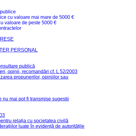
 publice
ublice cu valoare mai mare de 5000 €
 cu valoare de peste 5000 €
ntractelor
TERESE
CTER PERSONAL
onsultare publică
ri, opinii, recomandări cf. L 52/2003
zarea propunerilor, opiniilor sau
 nu mai pot fi transmise sugestii
003
tru relația cu societatea civilă
derațiilor luate în evidență de autoritățile