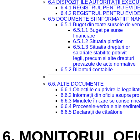
6.4 DISPOZIȚIILE AUTORITĂȚII EXECU
6.4.1 REGISTRUL PENTRU EVID
6.4.2 REGISTRUL PENTRU EVID
6.5 DOCUMENTE ȘI INFORMAȚII FIN
6.5.1 Buget din toate sursele de veni
6.5.1.1 Buget pe surse
financiare
6.5.1.2 Situatia platilor
6.5.1.3 Situatia drepturilor
salariale stabilite potrivit
legii, precum si alte drepturi
prevazute de acte normative
6.5.2 Bilanturi contabile
6.6. ALTE DOCUMENTE
6.6.1 Obiecțiile cu privire la legali
6.6.2 Informații din oficiu asupra p
6.6.3 Minutele în care se consemnea
6.6.4 Procesele-verbale ale ședințel
6.6.5 Declarații de căsătorie
6. MONITORUL OF