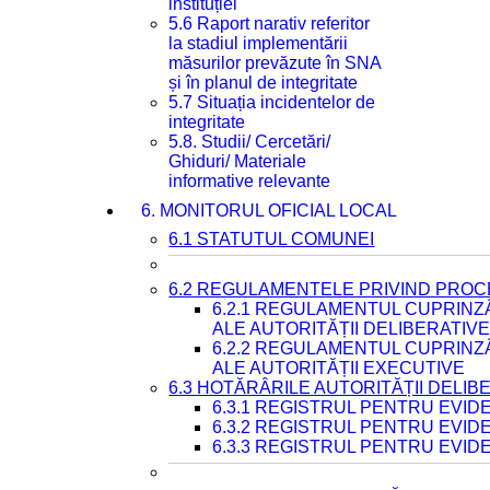
instituției
5.6 Raport narativ referitor
la stadiul implementării
măsurilor prevăzute în SNA
și în planul de integritate
5.7 Situația incidentelor de
integritate
5.8. Studii/ Cercetări/
Ghiduri/ Materiale
informative relevante
6. MONITORUL OFICIAL LOCAL
6.1 STATUTUL COMUNEI
6.2 REGULAMENTELE PRIVIND PROC
6.2.1 REGULAMENTUL CUPRINZ
ALE AUTORITĂȚII DELIBERATIV
6.2.2 REGULAMENTUL CUPRINZ
ALE AUTORITĂȚII EXECUTIVE
6.3 HOTĂRÂRILE AUTORITĂȚII DELIB
6.3.1 REGISTRUL PENTRU EVI
6.3.2 REGISTRUL PENTRU EVI
6.3.3 REGISTRUL PENTRU EVID