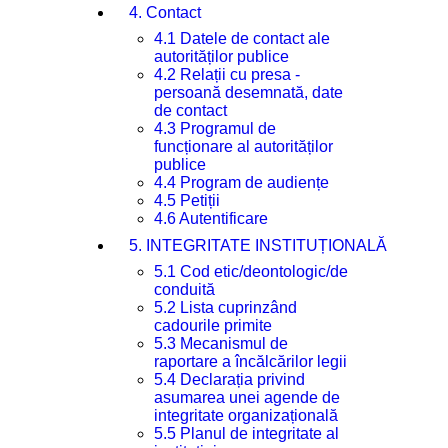
4. Contact
4.1 Datele de contact ale
autorităților publice
4.2 Relații cu presa -
persoană desemnată, date
de contact
4.3 Programul de
funcționare al autorităților
publice
4.4 Program de audiențe
4.5 Petiții
4.6 Autentificare
5. INTEGRITATE INSTITUȚIONALĂ
5.1 Cod etic/deontologic/de
conduită
5.2 Lista cuprinzând
cadourile primite
5.3 Mecanismul de
raportare a încălcărilor legii
5.4 Declarația privind
asumarea unei agende de
integritate organizațională
5.5 Planul de integritate al