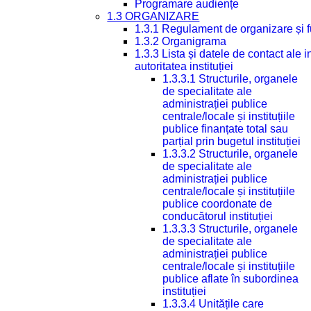
Programare audiențe
1.3 ORGANIZARE
1.3.1 Regulament de organizare și 
1.3.2 Organigrama
1.3.3 Lista și datele de contact ale
autoritatea instituției
1.3.3.1 Structurile, organele
de specialitate ale
administrației publice
centrale/locale și instituțiile
publice finanțate total sau
parțial prin bugetul instituției
1.3.3.2 Structurile, organele
de specialitate ale
administrației publice
centrale/locale și instituțiile
publice coordonate de
conducătorul instituției
1.3.3.3 Structurile, organele
de specialitate ale
administrației publice
centrale/locale și instituțiile
publice aflate în subordinea
instituției
1.3.3.4 Unitățile care