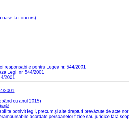
 scoase la concurs)
ei responsabile pentru Legea nr. 544/2001
baza Legii nr. 544/2001
544/2001
44/2001
cepând cu anul 2015)
tară)
tabilite potrivit legii, precum și alte drepturi prevăzute de acte no
 nerambursabile acordate persoanelor fizice sau juridice fără sco