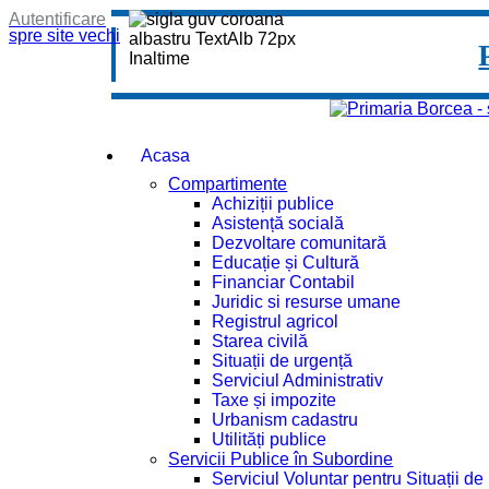
Autentificare
spre site vechi
Acasa
Compartimente
Achiziții publice
Asistență socială
Dezvoltare comunitară
Educație și Cultură
Financiar Contabil
Juridic si resurse umane
Registrul agricol
Starea civilă
Situații de urgență
Serviciul Administrativ
Taxe și impozite
Urbanism cadastru
Utilități publice
Servicii Publice în Subordine
Serviciul Voluntar pentru Situații d