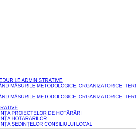
EDURILE ADMINISTRATIVE
ÂND MĂSURILE METODOLOGICE, ORGANIZATORICE, TER
E
ÂND MĂSURILE METODOLOGICE, ORGANIZATORICE, TERME
ERATIVE
DENȚA PROIECTELOR DE HOTĂRÂRI
DENȚA HOTĂRÂRILOR
ENȚA ȘEDINȚELOR CONSILIULUI LOCAL