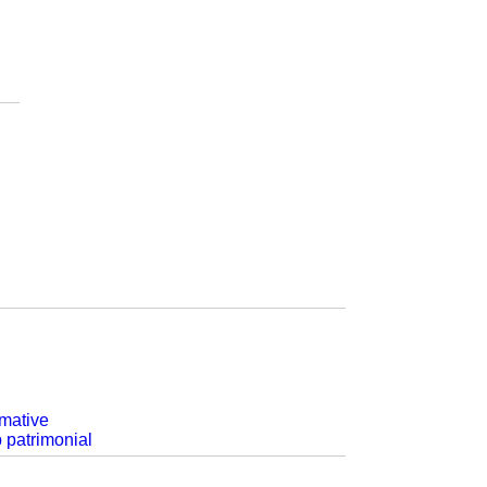
rmative
p patrimonial