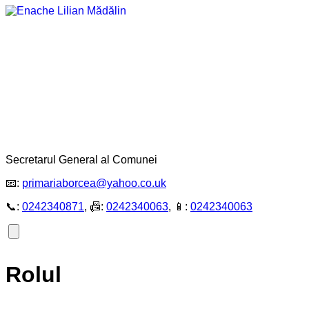
Secretarul General al Comunei
📧:
primariaborcea@yahoo.co.uk
📞:
0242340871
, 📠:
0242340063
, 📱:
0242340063
Rolul