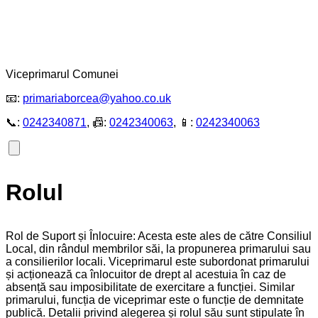
Viceprimarul Comunei
📧:
primariaborcea@yahoo.co.uk
📞:
0242340871
, 📠:
0242340063
, 📱:
0242340063
Rolul
Rol de Suport și Înlocuire: Acesta este ales de către Consiliul
Local, din rândul membrilor săi, la propunerea primarului sau
a consilierilor locali. Viceprimarul este subordonat primarului
și acționează ca înlocuitor de drept al acestuia în caz de
absență sau imposibilitate de exercitare a funcției. Similar
primarului, funcția de viceprimar este o funcție de demnitate
publică. Detalii privind alegerea și rolul său sunt stipulate în