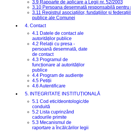
3.9 Rapoarte de aplicare a Legii nr. 52/2003
3.10 Persoana desemnată responsabilă pentru re
3.11 Registrul asociațiilor, fundațiilor și federații
publice ale Comunei
4. Contact
4.1 Datele de contact ale
autorităților publice
4.2 Relații cu presa -
persoană desemnată, date
de contact
4.3 Programul de
funcționare al autorităților
publice
4.4 Program de audiențe
4.5 Petiții
4.6 Autentificare
5. INTEGRITATE INSTITUȚIONALĂ
5.1 Cod etic/deontologic/de
conduită
5.2 Lista cuprinzând
cadourile primite
5.3 Mecanismul de
raportare a încălcărilor legii