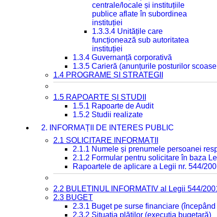
centrale/locale și instituțiile
publice aflate în subordinea
instituției
1.3.3.4 Unitățile care
funcționează sub autoritatea
instituției
1.3.4 Guvernanță corporativă
1.3.5 Carieră (anunțurile posturilor scoase
1.4 PROGRAME ȘI STRATEGII
1.5 RAPOARTE ȘI STUDII
1.5.1 Rapoarte de Audit
1.5.2 Studii realizate
2. INFORMAȚII DE INTERES PUBLIC
2.1 SOLICITARE INFORMAȚII
2.1.1 Numele și prenumele persoanei resp
2.1.2 Formular pentru solicitare în baza Le
Rapoartele de aplicare a Legii nr. 544/20
2.2 BULETINUL INFORMATIV al Legii 544/200
2.3 BUGET
2.3.1 Buget pe surse financiare (începând
2.3.2 Situația plăților (execuția bugetară)