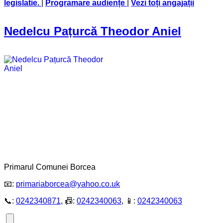
legislatie
.
|
Programare audiențe
|
Vezi toți angajații
Nedelcu Pațurcă Theodor Aniel
Primarul Comunei Borcea
📧:
primariaborcea@yahoo.co.uk
📞:
0242340871
, 📠:
0242340063
, 📱:
0242340063