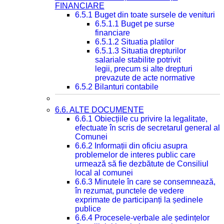
FINANCIARE
6.5.1 Buget din toate sursele de venituri
6.5.1.1 Buget pe surse
financiare
6.5.1.2 Situatia platilor
6.5.1.3 Situatia drepturilor
salariale stabilite potrivit
legii, precum si alte drepturi
prevazute de acte normative
6.5.2 Bilanturi contabile
6.6. ALTE DOCUMENTE
6.6.1 Obiecțiile cu privire la legalitate,
efectuate în scris de secretarul general al
Comunei
6.6.2 Informații din oficiu asupra
problemelor de interes public care
urmează să fie dezbătute de Consiliul
local al comunei
6.6.3 Minutele în care se consemnează,
în rezumat, punctele de vedere
exprimate de participanți la ședinele
publice
6.6.4 Procesele-verbale ale ședințelor