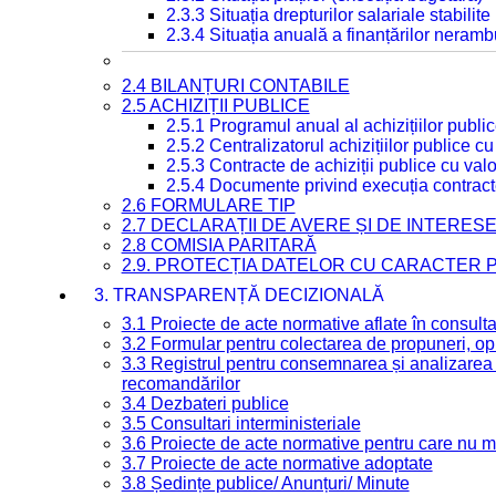
2.3.3 Situația drepturilor salariale stabilit
2.3.4 Situația anuală a finanțărilor neramb
2.4 BILANȚURI CONTABILE
2.5 ACHIZIȚII PUBLICE
2.5.1 Programul anual al achizițiilor publi
2.5.2 Centralizatorul achizițiilor publice 
2.5.3 Contracte de achiziții publice cu va
2.5.4 Documente privind execuția contract
2.6 FORMULARE TIP
2.7 DECLARAȚII DE AVERE ȘI DE INTERES
2.8 COMISIA PARITARĂ
2.9. PROTECȚIA DATELOR CU CARACTER
3. TRANSPARENȚĂ DECIZIONALĂ
3.1 Proiecte de acte normative aflate în consult
3.2 Formular pentru colectarea de propuneri, opi
3.3 Registrul pentru consemnarea și analizarea p
recomandărilor
3.4 Dezbateri publice
3.5 Consultari interministeriale
3.6 Proiecte de acte normative pentru care nu ma
3.7 Proiecte de acte normative adoptate
3.8 Ședințe publice/ Anunțuri/ Minute