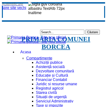
Autentificare
spre site vechi
PRIMĂRIA COMUNEI
BORCEA
Acasa
Compartimente
Achiziții publice
Asistență socială
Dezvoltare comunitară
Educație și Cultură
Financiar Contabil
Juridic si resurse umane
Registrul agricol
Starea civilă
Situații de urgență
Serviciul Administrativ
Taxe și impozite