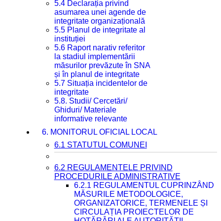
5.4 Declarația privind
asumarea unei agende de
integritate organizațională
5.5 Planul de integritate al
instituției
5.6 Raport narativ referitor
la stadiul implementării
măsurilor prevăzute în SNA
și în planul de integritate
5.7 Situația incidentelor de
integritate
5.8. Studii/ Cercetări/
Ghiduri/ Materiale
informative relevante
6. MONITORUL OFICIAL LOCAL
6.1 STATUTUL COMUNEI
6.2 REGULAMENTELE PRIVIND
PROCEDURILE ADMINISTRATIVE
6.2.1 REGULAMENTUL CUPRINZÂND
MĂSURILE METODOLOGICE,
ORGANIZATORICE, TERMENELE ȘI
CIRCULAȚIA PROIECTELOR DE
HOTĂRÂRI ALE AUTORITĂȚII