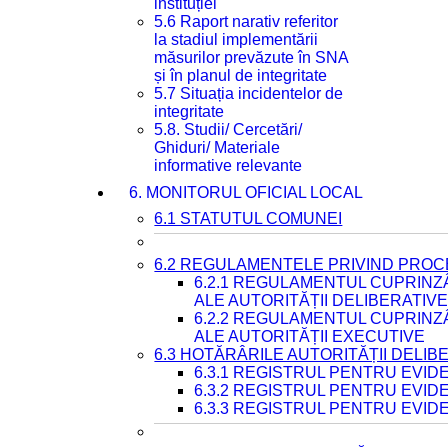
instituției
5.6 Raport narativ referitor
la stadiul implementării
măsurilor prevăzute în SNA
și în planul de integritate
5.7 Situația incidentelor de
integritate
5.8. Studii/ Cercetări/
Ghiduri/ Materiale
informative relevante
6. MONITORUL OFICIAL LOCAL
6.1 STATUTUL COMUNEI
6.2 REGULAMENTELE PRIVIND PROC
6.2.1 REGULAMENTUL CUPRINZ
ALE AUTORITĂȚII DELIBERATIV
6.2.2 REGULAMENTUL CUPRINZ
ALE AUTORITĂȚII EXECUTIVE
6.3 HOTĂRÂRILE AUTORITĂȚII DELIB
6.3.1 REGISTRUL PENTRU EVI
6.3.2 REGISTRUL PENTRU EVI
6.3.3 REGISTRUL PENTRU EVID