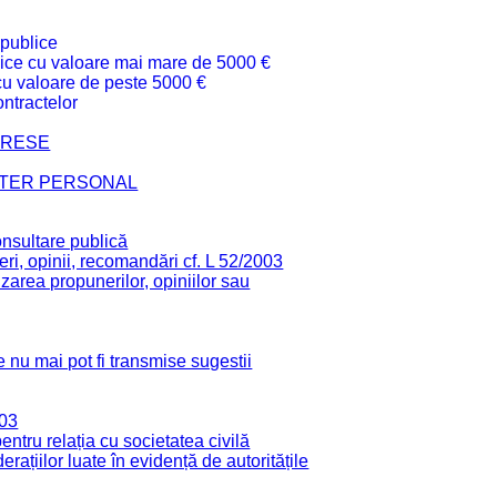
 publice
ublice cu valoare mai mare de 5000 €
 cu valoare de peste 5000 €
ntractelor
TERESE
CTER PERSONAL
onsultare publică
ri, opinii, recomandări cf. L 52/2003
zarea propunerilor, opiniilor sau
 nu mai pot fi transmise sugestii
003
tru relația cu societatea civilă
derațiilor luate în evidență de autoritățile