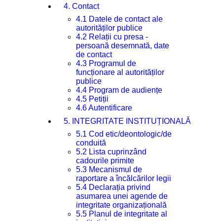
4. Contact
4.1 Datele de contact ale
autorităților publice
4.2 Relații cu presa -
persoană desemnată, date
de contact
4.3 Programul de
funcționare al autorităților
publice
4.4 Program de audiențe
4.5 Petiții
4.6 Autentificare
5. INTEGRITATE INSTITUȚIONALĂ
5.1 Cod etic/deontologic/de
conduită
5.2 Lista cuprinzând
cadourile primite
5.3 Mecanismul de
raportare a încălcărilor legii
5.4 Declarația privind
asumarea unei agende de
integritate organizațională
5.5 Planul de integritate al