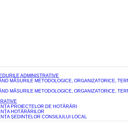
EDURILE ADMINISTRATIVE
ÂND MĂSURILE METODOLOGICE, ORGANIZATORICE, TER
E
ÂND MĂSURILE METODOLOGICE, ORGANIZATORICE, TERME
ERATIVE
DENȚA PROIECTELOR DE HOTĂRÂRI
DENȚA HOTĂRÂRILOR
ENȚA ȘEDINȚELOR CONSILIULUI LOCAL