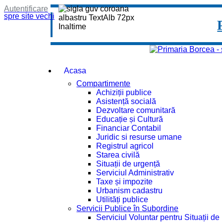
Autentificare
spre site vechi
Acasa
Compartimente
Achiziții publice
Asistență socială
Dezvoltare comunitară
Educație și Cultură
Financiar Contabil
Juridic si resurse umane
Registrul agricol
Starea civilă
Situații de urgență
Serviciul Administrativ
Taxe și impozite
Urbanism cadastru
Utilități publice
Servicii Publice în Subordine
Serviciul Voluntar pentru Situații d