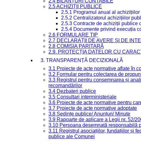
2.4 BILANȚURI CONTABILE
2.5 ACHIZIȚII PUBLICE
2.5.1 Programul anual al achizițiilor
2.5.2 Centralizatorul achizițiilor p
2.5.3 Contracte de achiziții publice
2.5.4 Documente privind execuția co
2.6 FORMULARE TIP
2.7 DECLARAȚII DE AVERE ȘI DE IN
2.8 COMISIA PARITARĂ
2.9. PROTECȚIA DATELOR CU CARA
3. TRANSPARENȚĂ DECIZIONALĂ
3.1 Proiecte de acte normative aflate în c
3.2 Formular pentru colectarea de propune
3.3 Registrul pentru consemnarea și anali
recomandărilor
3.4 Dezbateri publice
3.5 Consultari interministeriale
3.6 Proiecte de acte normative pentru care
3.7 Proiecte de acte normative adoptate
3.8 Ședințe publice/ Anunțuri/ Minute
3.9 Rapoarte de aplicare a Legii nr. 52/2
3.10 Persoana desemnată responsabilă pen
3.11 Registrul asociațiilor, fundațiilor și fe
publice ale Comunei