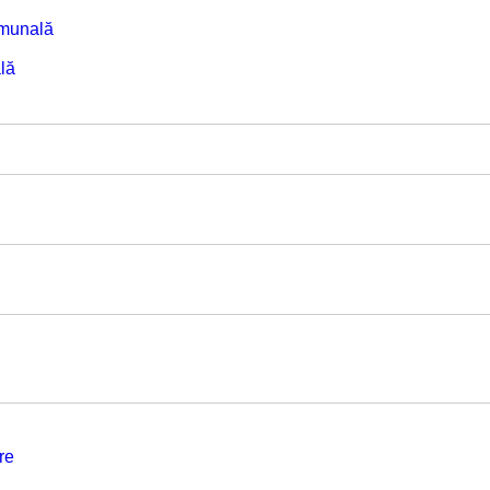
omunală
lă
re