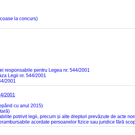
 scoase la concurs)
ei responsabile pentru Legea nr. 544/2001
baza Legii nr. 544/2001
544/2001
44/2001
cepând cu anul 2015)
tară)
tabilite potrivit legii, precum și alte drepturi prevăzute de acte no
 nerambursabile acordate persoanelor fizice sau juridice fără sco