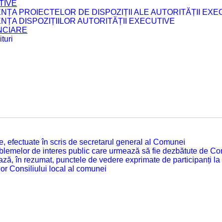
TIVE
ENȚA PROIECTELOR DE DISPOZIȚII ALE AUTORITĂȚII EXE
ENȚA DISPOZIȚIILOR AUTORITĂȚII EXECUTIVE
ANCIARE
turi
tate, efectuate în scris de secretarul general al Comunei
roblemelor de interes public care urmează să fie dezbătute de Con
ză, în rezumat, punctele de vedere exprimate de participanți la
or Consiliului local al comunei