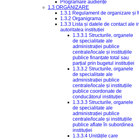
Programare audiențe
1.3 ORGANIZARE
1.3.1 Regulament de organizare și 
1.3.2 Organigrama
1.3.3 Lista și datele de contact ale
autoritatea instituției
1.3.3.1 Structurile, organele
de specialitate ale
administrației publice
centrale/locale și instituțiile
publice finanțate total sau
parțial prin bugetul instituției
1.3.3.2 Structurile, organele
de specialitate ale
administrației publice
centrale/locale și instituțiile
publice coordonate de
conducătorul instituției
1.3.3.3 Structurile, organele
de specialitate ale
administrației publice
centrale/locale și instituțiile
publice aflate în subordinea
instituției
1.3.3.4 Unitățile care