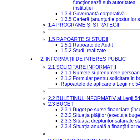
funcționează sub autoritatea
instituției
1.3.4 Guvernanță corporativă
1.3.5 Carieră (anunțurile posturilor
1.4 PROGRAME ȘI STRATEGII
1.5 RAPOARTE ȘI STUDII
1.5.1 Rapoarte de Audit
1.5.2 Studii realizate
2. INFORMAȚII DE INTERES PUBLIC
2.1 SOLICITARE INFORMAȚII
2.1.1 Numele și prenumele persoan
2.1.2 Formular pentru solicitare în 
Rapoartele de aplicare a Legii nr. 
2.2 BULETINUL INFORMATIV al Legii 5
2.3 BUGET
2.3.1 Buget pe surse financiare (în
2.3.2 Situația plăților (execuția buge
2.3.3 Situația drepturilor salariale s
2.3.4 Situația anuală a finanțărilor