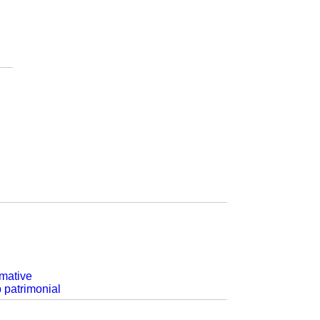
rmative
p patrimonial