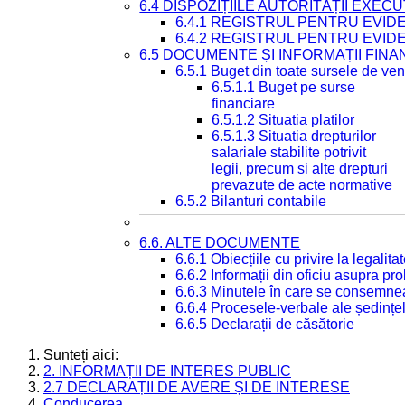
6.4 DISPOZIȚIILE AUTORITĂȚII EXECU
6.4.1 REGISTRUL PENTRU EVID
6.4.2 REGISTRUL PENTRU EVID
6.5 DOCUMENTE ȘI INFORMAȚII FIN
6.5.1 Buget din toate sursele de veni
6.5.1.1 Buget pe surse
financiare
6.5.1.2 Situatia platilor
6.5.1.3 Situatia drepturilor
salariale stabilite potrivit
legii, precum si alte drepturi
prevazute de acte normative
6.5.2 Bilanturi contabile
6.6. ALTE DOCUMENTE
6.6.1 Obiecțiile cu privire la legali
6.6.2 Informații din oficiu asupra p
6.6.3 Minutele în care se consemnea
6.6.4 Procesele-verbale ale ședințel
6.6.5 Declarații de căsătorie
Sunteți aici:
2. INFORMAȚII DE INTERES PUBLIC
2.7 DECLARAȚII DE AVERE ȘI DE INTERESE
Conducerea