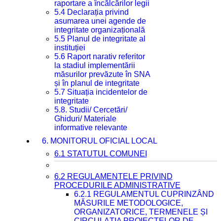
raportare a încălcărilor legii
5.4 Declarația privind
asumarea unei agende de
integritate organizațională
5.5 Planul de integritate al
instituției
5.6 Raport narativ referitor
la stadiul implementării
măsurilor prevăzute în SNA
și în planul de integritate
5.7 Situația incidentelor de
integritate
5.8. Studii/ Cercetări/
Ghiduri/ Materiale
informative relevante
6. MONITORUL OFICIAL LOCAL
6.1 STATUTUL COMUNEI
6.2 REGULAMENTELE PRIVIND
PROCEDURILE ADMINISTRATIVE
6.2.1 REGULAMENTUL CUPRINZÂND
MĂSURILE METODOLOGICE,
ORGANIZATORICE, TERMENELE ȘI
CIRCULAȚIA PROIECTELOR DE