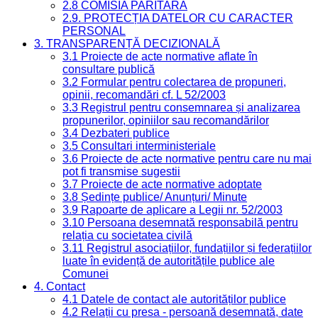
2.8 COMISIA PARITARĂ
2.9. PROTECȚIA DATELOR CU CARACTER
PERSONAL
3. TRANSPARENȚĂ DECIZIONALĂ
3.1 Proiecte de acte normative aflate în
consultare publică
3.2 Formular pentru colectarea de propuneri,
opinii, recomandări cf. L 52/2003
3.3 Registrul pentru consemnarea și analizarea
propunerilor, opiniilor sau recomandărilor
3.4 Dezbateri publice
3.5 Consultari interministeriale
3.6 Proiecte de acte normative pentru care nu mai
pot fi transmise sugestii
3.7 Proiecte de acte normative adoptate
3.8 Ședințe publice/ Anunțuri/ Minute
3.9 Rapoarte de aplicare a Legii nr. 52/2003
3.10 Persoana desemnată responsabilă pentru
relația cu societatea civilă
3.11 Registrul asociațiilor, fundațiilor și federațiilor
luate în evidență de autoritățile publice ale
Comunei
4. Contact
4.1 Datele de contact ale autorităților publice
4.2 Relații cu presa - persoană desemnată, date