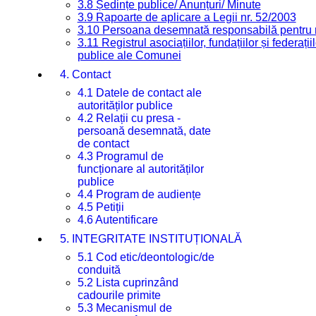
3.8 Ședințe publice/ Anunțuri/ Minute
3.9 Rapoarte de aplicare a Legii nr. 52/2003
3.10 Persoana desemnată responsabilă pentru re
3.11 Registrul asociațiilor, fundațiilor și federații
publice ale Comunei
4. Contact
4.1 Datele de contact ale
autorităților publice
4.2 Relații cu presa -
persoană desemnată, date
de contact
4.3 Programul de
funcționare al autorităților
publice
4.4 Program de audiențe
4.5 Petiții
4.6 Autentificare
5. INTEGRITATE INSTITUȚIONALĂ
5.1 Cod etic/deontologic/de
conduită
5.2 Lista cuprinzând
cadourile primite
5.3 Mecanismul de