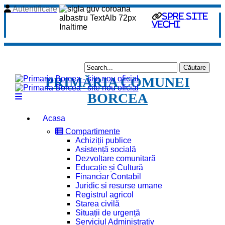
Autentificare
spre site
vechi
PRIMĂRIA COMUNEI
BORCEA
Acasa
Compartimente
Achiziții publice
Asistență socială
Dezvoltare comunitară
Educație și Cultură
Financiar Contabil
Juridic si resurse umane
Registrul agricol
Starea civilă
Situații de urgență
Serviciul Administrativ