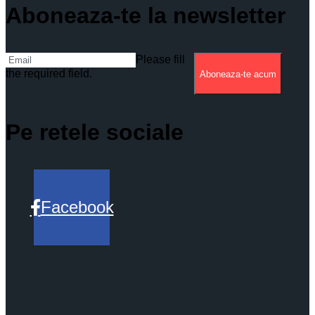
Aboneaza-te la newsletter
Please fill
the required field.
Aboneaza-te acum
Pe retele sociale
Facebook