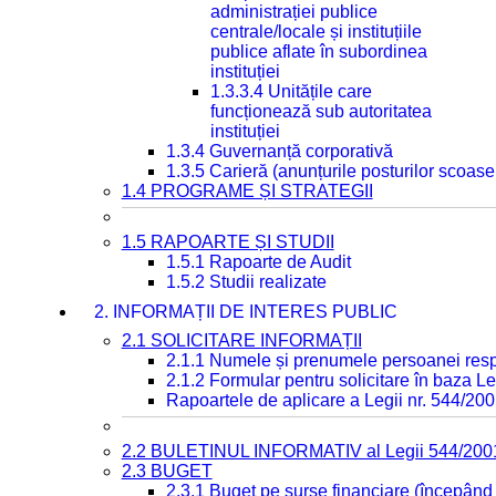
administrației publice
centrale/locale și instituțiile
publice aflate în subordinea
instituției
1.3.3.4 Unitățile care
funcționează sub autoritatea
instituției
1.3.4 Guvernanță corporativă
1.3.5 Carieră (anunțurile posturilor scoase
1.4 PROGRAME ȘI STRATEGII
1.5 RAPOARTE ȘI STUDII
1.5.1 Rapoarte de Audit
1.5.2 Studii realizate
2. INFORMAȚII DE INTERES PUBLIC
2.1 SOLICITARE INFORMAȚII
2.1.1 Numele și prenumele persoanei resp
2.1.2 Formular pentru solicitare în baza Le
Rapoartele de aplicare a Legii nr. 544/20
2.2 BULETINUL INFORMATIV al Legii 544/200
2.3 BUGET
2.3.1 Buget pe surse financiare (începând