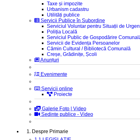
Taxe și impozite
Urbanism cadastru
Utilități publice
Servicii Publice în Subordine
Serviciul Voluntar pentru Situații de Urgen
Poliția Locală
Serviciul Public de Gospodărire Comunal
Servicii de Evidența Persoanelor
Cămin Cultural / Bibliotecă Comunală
Creșe, Grădinițe, Școli
Anunțuri
Evenimente
Servicii online
Proiecte
Galerie Foto | Video
Sedinte publice - Video
1. Despre Primarie
1.1 LEGISLAȚIE