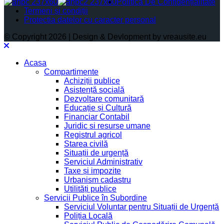
Politica De Confidențialitate
Termeni și condiții
Protectia datelor cu caracter personal
© Copyright 2026 | Design & Devlopment by vreausite.eu
Acasa
Compartimente
Achiziții publice
Asistență socială
Dezvoltare comunitară
Educație și Cultură
Financiar Contabil
Juridic si resurse umane
Registrul agricol
Starea civilă
Situații de urgență
Serviciul Administrativ
Taxe și impozite
Urbanism cadastru
Utilități publice
Servicii Publice în Subordine
Serviciul Voluntar pentru Situații de Urgență
Poliția Locală