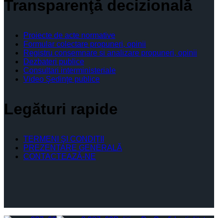
Transparenţă decizională
Proiecte de acte normative
Formular colectare propuneri, opinii
Registru consemnare si analizare propuneri, opinii
Dezbateri publice
Consultari interministeriale
Video Şedinţe publice
Legături rapide
TERMENI ŞI CONDIŢII
PREZENTARE GENERALĂ
CONTACTEAZĂ-NE