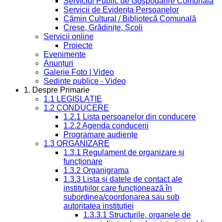
Serviciul Public de Gospodărire Comunală
Servicii de Evidența Persoanelor
Cămin Cultural / Bibliotecă Comunală
Creșe, Grădinițe, Școli
Servicii online
Proiecte
Evenimente
Anunțuri
Galerie Foto | Video
Sedinte publice - Video
1. Despre Primarie
1.1 LEGISLAȚIE
1.2 CONDUCERE
1.2.1 Lista persoanelor din conducere
1.2.2 Agenda conducerii
Programare audiențe
1.3 ORGANIZARE
1.3.1 Regulament de organizare și
funcționare
1.3.2 Organigrama
1.3.3 Lista și datele de contact ale
instituțiilor care funcționează în
subordinea/coordonarea sau sub
autoritatea instituției
1.3.3.1 Structurile, organele de