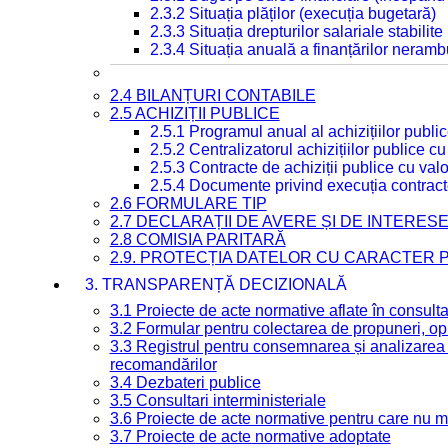
2.3.2 Situația plăților (execuția bugetară)
2.3.3 Situația drepturilor salariale stabilit
2.3.4 Situația anuală a finanțărilor neramb
2.4 BILANȚURI CONTABILE
2.5 ACHIZIȚII PUBLICE
2.5.1 Programul anual al achizițiilor publi
2.5.2 Centralizatorul achizițiilor publice 
2.5.3 Contracte de achiziții publice cu va
2.5.4 Documente privind execuția contract
2.6 FORMULARE TIP
2.7 DECLARAȚII DE AVERE ȘI DE INTERES
2.8 COMISIA PARITARĂ
2.9. PROTECȚIA DATELOR CU CARACTER
3. TRANSPARENȚĂ DECIZIONALĂ
3.1 Proiecte de acte normative aflate în consult
3.2 Formular pentru colectarea de propuneri, opi
3.3 Registrul pentru consemnarea și analizarea p
recomandărilor
3.4 Dezbateri publice
3.5 Consultari interministeriale
3.6 Proiecte de acte normative pentru care nu ma
3.7 Proiecte de acte normative adoptate