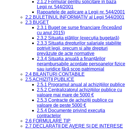
2.1.2 Formular pentru solicitare în baza
Legii nr. 544/2001
Rapoartele de aplicare a Legii nr. 544/2001
2.2 BULETINUL INFORMATIV al Legii 544/2001
2.3 BUGET
2.3.1 Buget pe surse financiare (începând
cu anul 2015)
2.3.2 Situația plăților (execuția bugetară)
2.3.3 Situația drepturilor salariale stabilite
potrivit legii, precum și alte drepturi
prevăzute de acte normative
2.3.4 Situația anuală a finanțărilor
nerambursabile acordate persoanelor fizice
sau juridice fără scop patrimonial
2.4 BILANȚURI CONTABILE
2.5 ACHIZIȚII PUBLICE
2.5.1 Programul anual al achizițiilor publice
2.5.2 Centralizatorul achizițiilor publice cu
valoare mai mare de 5000 €
2.5.3 Contracte de achiziții publice cu
valoare de peste 5000 €
2.5.4 Documente privind execuția
contractelor
2.6 FORMULARE TIP
2.7 DECLARAȚII DE AVERE ȘI DE INTERESE