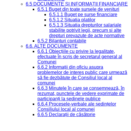
6.5 DOCUMENTE ȘI INFORMAȚII FINANCIARE
6.5.1 Buget din toate sursele de venituri
6.5.1.1 Buget pe surse financiare
6.5.1.2 Situatia platilor
6.5.1.3 Situatia drepturilor salariale
stabilite potrivit legii, precum si alte
drepturi prevazute de acte normative
6.5.2 Bilanturi contabile
6.6. ALTE DOCUMENTE
6.6.1 Obiecțiile cu privire la legalitate,
efectuate în scris de secretarul general al
Comunei
6.6.2 Informații din oficiu asupra
problemelor de interes public care urmează
să fie dezbătute de Consiliul local al
comunei
6.6.3 Minutele în care se consemnează, în
rezumat, punctele de vedere exprimate de
participanți la ședinele publice
6.6.4 Procesele-verbale ale ședințelor
Consiliului local al comunei
6.6.5 Declarații de căsătorie