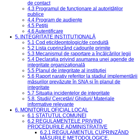
de contact
4.3 Programul de funcționare al autorităților
publice
4.4 Program de audiențe
4.5 Petiții
4.6 Autentificare
5. INTEGRITATE INSTITUȚIONALĂ
5.1 Cod etic/deontologic/de conduită
5.2 Lista cuprinzând cadourile primite
5.3 Mecanismul de raportare a încălcărilor legii
5.4 Declarația privind asumarea unei agende de
integritate organizațională
5.5 Planul de integritate al instituției
5.6 Raport narativ referitor la stadiul implementării
măsurilor prevăzute în SNA și în planul de
integritate
5.7 Situația incidentelor de integritate
5.8. Studii/ Cercetări/ Ghiduri/ Materiale
informative relevante
6. MONITORUL OFICIAL LOCAL
6.1 STATUTUL COMUNEI
6.2 REGULAMENTELE PRIVIND
PROCEDURILE ADMINISTRATIVE
6.2.1 REGULAMENTUL CUPRINZÂND
MĂSURILE METODOLOGICE,