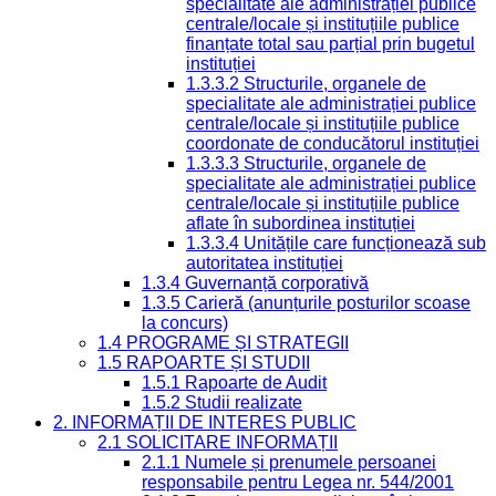
specialitate ale administrației publice
centrale/locale și instituțiile publice
finanțate total sau parțial prin bugetul
instituției
1.3.3.2 Structurile, organele de
specialitate ale administrației publice
centrale/locale și instituțiile publice
coordonate de conducătorul instituției
1.3.3.3 Structurile, organele de
specialitate ale administrației publice
centrale/locale și instituțiile publice
aflate în subordinea instituției
1.3.3.4 Unitățile care funcționează sub
autoritatea instituției
1.3.4 Guvernanță corporativă
1.3.5 Carieră (anunțurile posturilor scoase
la concurs)
1.4 PROGRAME ȘI STRATEGII
1.5 RAPOARTE ȘI STUDII
1.5.1 Rapoarte de Audit
1.5.2 Studii realizate
2. INFORMAȚII DE INTERES PUBLIC
2.1 SOLICITARE INFORMAȚII
2.1.1 Numele și prenumele persoanei
responsabile pentru Legea nr. 544/2001