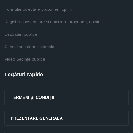
Formular colectare propuneri, opinii
Registru consemnare si analizare propuneri, opinii
Dezbateri publice
Consultari interministeriale
Video Şedinţe publice
Legături rapide
TERMENI ŞI CONDIŢII
PREZENTARE GENERALĂ