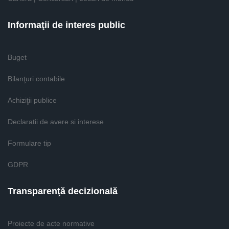
Informaţii de interes public
Buget
Bilanţuri contabile
Achiziţii publice
Declaratii de avere si interese
Formulare tip
GDPR
Transparenţă decizională
Proiecte de acte normative