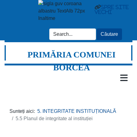
spre site
vechi
PRIMĂRIA COMUNEI
BORCEA
Sunteți aici:
5. INTEGRITATE INSTITUȚIONALĂ
5.5 Planul de integritate al instituției