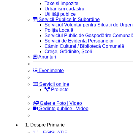
Taxe și impozite
Urbanism cadastru
Utilități publice
Servicii Publice în Subordine
Serviciul Voluntar pentru Situații de Urgen
Poliția Locală
Serviciul Public de Gospodărire Comunal
Servicii de Evidența Persoanelor
Cămin Cultural / Bibliotecă Comunală
Creșe, Grădinițe, Școli
Anunțuri
Evenimente
Servicii online
Proiecte
Galerie Foto | Video
Sedinte publice - Video
1. Despre Primarie
1.1 LEGISLAȚIE