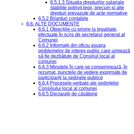
6.5.1.3 Situatia drepturilor salariale
stabilite potrivit legii, precum si alte
drepturi prevazute de acte normative
6.5.2 Bilanturi contabile
6.6. ALTE DOCUMENTE
6.6.1 Obiecțiile cu privire la legalitate,
efectuate în scris de secretarul general al
Comunei
6.6.2 Informații din oficiu asupra
problemelor de interes public care urmează
să fie dezbătute de Consiliul local al
comunei
6.6.3 Minutele în care se consemnează, în
rezumat, punctele de vedere exprimate de
participanți la ședinele publice
6.6.4 Procesele-verbale ale ședințelor
Consiliului local al comunei
6.6.5 Declarații de căsătorie