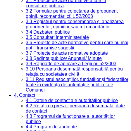
3.1 Proiecte de acte normative aflate în
consultare publică
3.2 Formular pentru colectarea de propuneri,
opinii, recomandări cf. L 52/2003
3.3 Registrul pentru consemnarea și analizarea
propunerilor, opiniilor sau recomandărilor
3.4 Dezbateri publice
3.5 Consultari interministeriale
3.6 Proiecte de acte normative pentru care nu mai
pot fi transmise sugestii
3.7 Proiecte de acte normative adoptate
3.8 Ședințe publice/ Anunțuri/ Minute
3.9 Rapoarte de aplicare a Legii nr. 52/2003
3.10 Persoana desemnată responsabilă pentru
relația cu societatea civilă
3.11 Registrul asociațiilor, fundațiilor și federațiilor
luate în evidență de autoritățile publice ale
Comunei
4. Contact
4.1 Datele de contact ale autorităților publice
4.2 Relații cu presa - persoană desemnată, date
de contact
4.3 Programul de funcționare al autorităților
publice
4.4 Program de audiențe