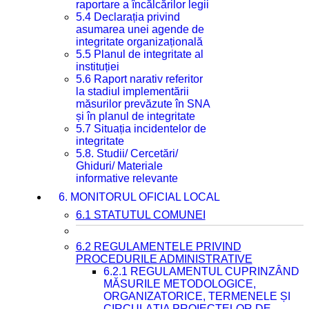
raportare a încălcărilor legii
5.4 Declarația privind
asumarea unei agende de
integritate organizațională
5.5 Planul de integritate al
instituției
5.6 Raport narativ referitor
la stadiul implementării
măsurilor prevăzute în SNA
și în planul de integritate
5.7 Situația incidentelor de
integritate
5.8. Studii/ Cercetări/
Ghiduri/ Materiale
informative relevante
6. MONITORUL OFICIAL LOCAL
6.1 STATUTUL COMUNEI
6.2 REGULAMENTELE PRIVIND
PROCEDURILE ADMINISTRATIVE
6.2.1 REGULAMENTUL CUPRINZÂND
MĂSURILE METODOLOGICE,
ORGANIZATORICE, TERMENELE ȘI
CIRCULAȚIA PROIECTELOR DE