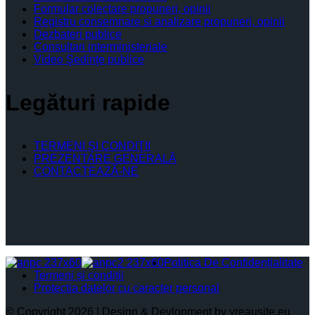
Formular colectare propuneri, opinii
Registru consemnare si analizare propuneri, opinii
Dezbateri publice
Consultari interministeriale
Video Şedinţe publice
Legături rapide
TERMENI ŞI CONDIŢII
PREZENTARE GENERALĂ
CONTACTEAZĂ-NE
Politica De Confidențialitate
Termeni și condiții
Protectia datelor cu caracter personal
© Copyright 2026 | Design & Devlopment by vreausite.eu