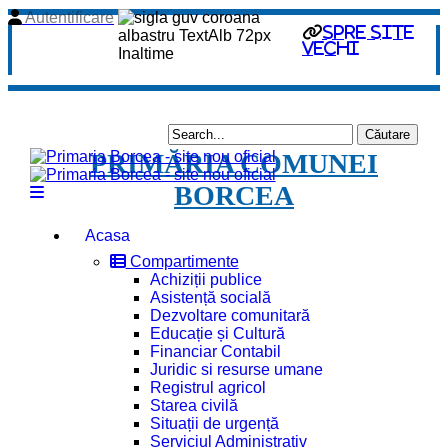
Autentificare
spre site
vechi
PRIMĂRIA COMUNEI
BORCEA
Acasa
Compartimente
Achiziții publice
Asistență socială
Dezvoltare comunitară
Educație și Cultură
Financiar Contabil
Juridic si resurse umane
Registrul agricol
Starea civilă
Situații de urgență
Serviciul Administrativ