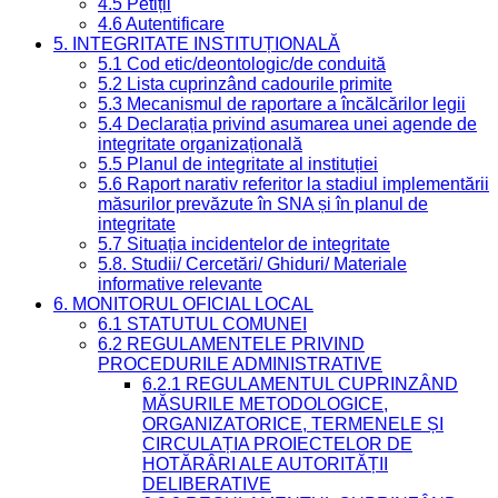
4.5 Petiții
4.6 Autentificare
5. INTEGRITATE INSTITUȚIONALĂ
5.1 Cod etic/deontologic/de conduită
5.2 Lista cuprinzând cadourile primite
5.3 Mecanismul de raportare a încălcărilor legii
5.4 Declarația privind asumarea unei agende de
integritate organizațională
5.5 Planul de integritate al instituției
5.6 Raport narativ referitor la stadiul implementării
măsurilor prevăzute în SNA și în planul de
integritate
5.7 Situația incidentelor de integritate
5.8. Studii/ Cercetări/ Ghiduri/ Materiale
informative relevante
6. MONITORUL OFICIAL LOCAL
6.1 STATUTUL COMUNEI
6.2 REGULAMENTELE PRIVIND
PROCEDURILE ADMINISTRATIVE
6.2.1 REGULAMENTUL CUPRINZÂND
MĂSURILE METODOLOGICE,
ORGANIZATORICE, TERMENELE ȘI
CIRCULAȚIA PROIECTELOR DE
HOTĂRÂRI ALE AUTORITĂȚII
DELIBERATIVE