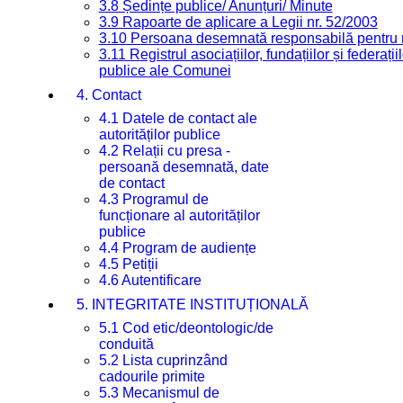
3.8 Ședințe publice/ Anunțuri/ Minute
3.9 Rapoarte de aplicare a Legii nr. 52/2003
3.10 Persoana desemnată responsabilă pentru re
3.11 Registrul asociațiilor, fundațiilor și federații
publice ale Comunei
4. Contact
4.1 Datele de contact ale
autorităților publice
4.2 Relații cu presa -
persoană desemnată, date
de contact
4.3 Programul de
funcționare al autorităților
publice
4.4 Program de audiențe
4.5 Petiții
4.6 Autentificare
5. INTEGRITATE INSTITUȚIONALĂ
5.1 Cod etic/deontologic/de
conduită
5.2 Lista cuprinzând
cadourile primite
5.3 Mecanismul de