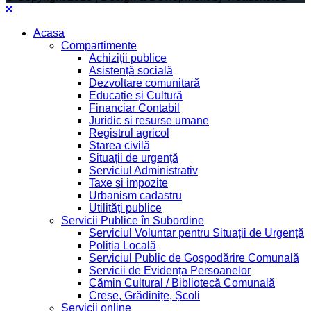
Acasa
Compartimente
Achiziții publice
Asistență socială
Dezvoltare comunitară
Educație și Cultură
Financiar Contabil
Juridic si resurse umane
Registrul agricol
Starea civilă
Situații de urgență
Serviciul Administrativ
Taxe și impozite
Urbanism cadastru
Utilități publice
Servicii Publice în Subordine
Serviciul Voluntar pentru Situații de Urgență
Poliția Locală
Serviciul Public de Gospodărire Comunală
Servicii de Evidența Persoanelor
Cămin Cultural / Bibliotecă Comunală
Creșe, Grădinițe, Școli
Servicii online