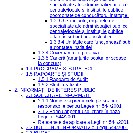
specialitate ale administrației publice
centrale/locale și instituțiile publice
coordonate de conducătorul instituției
1.3.3.3 Structurile, organele de
specialitate ale administrației publice
centrale/locale și instituțiile publice
aflate în subordinea instituției
1.3.3.4 Unitățile care funcționează sub
autoritatea instituției
1.3.4 Guvernanță corporativă
1.3.5 Carieră (anunțurile posturilor scoase
la concurs)
1.4 PROGRAME ȘI STRATEGII
1.5 RAPOARTE ȘI STUDII
1.5.1 Rapoarte de Audit
1.5.2 Studii realizate
2. INFORMAȚII DE INTERES PUBLIC
2.1 SOLICITARE INFORMAȚII
2.1.1 Numele și prenumele persoanei
responsabile pentru Legea nr. 544/2001
2.1.2 Formular pentru solicitare în baza
Legii nr. 544/2001
Rapoartele de aplicare a Legii nr. 544/2001
2.2 BULETINUL INFORMATIV al Legii 544/2001
2.3 BUGET