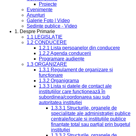
Proiecte
Evenimente
Anunțuri
Galerie Foto | Video
Sedinte publice - Video
1. Despre Primarie
1.1 LEGISLAȚIE
1.2 CONDUCERE
1.2.1 Lista persoanelor din conducere
1.2.2 Agenda conducerii
Programare audiențe
1.3 ORGANIZARE
1.3.1 Regulament de organizare și
funcționare
1.3.2 Organigrama
1.3.3 Lista și datele de contact ale
instituțiilor care funcționează în
subordinea/coordonarea sau sub
autoritatea instituției
1.3.3.1 Structurile, organele de
specialitate ale administrației publice
centrale/locale și instituțiile publice
finanțate total sau parțial prin bugetul
instituției
1.3.3.2 Structurile, organele de