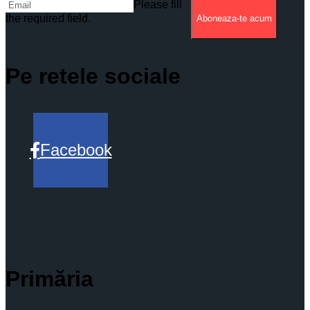
Please fill
the required field.
Aboneaza-te acum
Pe retele sociale
Facebook
Primăria