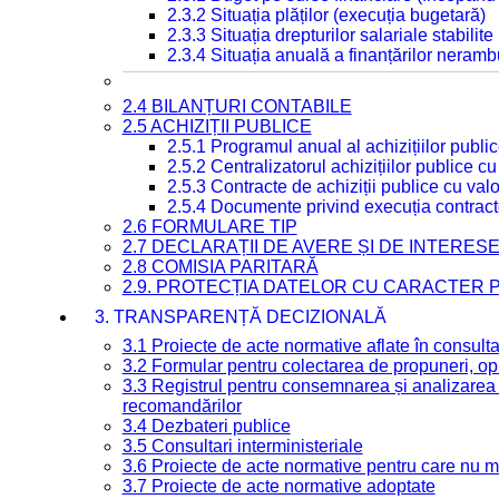
2.3.2 Situația plăților (execuția bugetară)
2.3.3 Situația drepturilor salariale stabilit
2.3.4 Situația anuală a finanțărilor neramb
2.4 BILANȚURI CONTABILE
2.5 ACHIZIȚII PUBLICE
2.5.1 Programul anual al achizițiilor publi
2.5.2 Centralizatorul achizițiilor publice 
2.5.3 Contracte de achiziții publice cu va
2.5.4 Documente privind execuția contract
2.6 FORMULARE TIP
2.7 DECLARAȚII DE AVERE ȘI DE INTERES
2.8 COMISIA PARITARĂ
2.9. PROTECȚIA DATELOR CU CARACTER
3. TRANSPARENȚĂ DECIZIONALĂ
3.1 Proiecte de acte normative aflate în consult
3.2 Formular pentru colectarea de propuneri, opi
3.3 Registrul pentru consemnarea și analizarea p
recomandărilor
3.4 Dezbateri publice
3.5 Consultari interministeriale
3.6 Proiecte de acte normative pentru care nu ma
3.7 Proiecte de acte normative adoptate