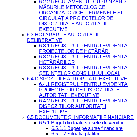
6.2.2 REGULAMENTUL CUPRINZÂND
MĂSURILE METODOLOGICE,
ORGANIZATORICE, TERMENELE ȘI
CIRCULAȚIA PROIECTELOR DE
DISPOZIȚII ALE AUTORITĂȚII
EXECUTIVE
6.3 HOTĂRÂRILE AUTORITĂȚII
DELIBERATIVE
6.3.1 REGISTRUL PENTRU EVIDENȚA
PROIECTELOR DE HOTĂRÂRI
6.3.2 REGISTRUL PENTRU EVIDENȚA
HOTĂRÂRILOR
6.3.3 REGISTRUL PENTRU EVIDENȚA
ȘEDINȚELOR CONSILIULUI LOCAL
6.4 DISPOZIȚIILE AUTORITĂȚII EXECUTIVE
6.4.1 REGISTRUL PENTRU EVIDENȚA
PROIECTELOR DE DISPOZIȚII ALE
AUTORITĂȚII EXECUTIVE
6.4.2 REGISTRUL PENTRU EVIDENȚA
DISPOZIȚIILOR AUTORITĂȚII
EXECUTIVE
6.5 DOCUMENTE ȘI INFORMAȚII FINANCIARE
6.5.1 Buget din toate sursele de venituri
6.5.1.1 Buget pe surse financiare
6.5.1.2 Situatia platilor