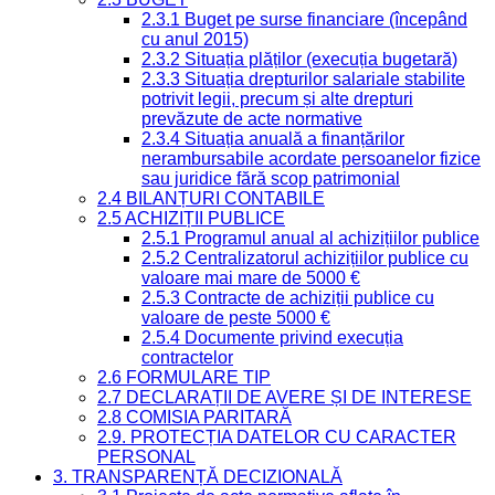
2.3.1 Buget pe surse financiare (începând
cu anul 2015)
2.3.2 Situația plăților (execuția bugetară)
2.3.3 Situația drepturilor salariale stabilite
potrivit legii, precum și alte drepturi
prevăzute de acte normative
2.3.4 Situația anuală a finanțărilor
nerambursabile acordate persoanelor fizice
sau juridice fără scop patrimonial
2.4 BILANȚURI CONTABILE
2.5 ACHIZIȚII PUBLICE
2.5.1 Programul anual al achizițiilor publice
2.5.2 Centralizatorul achizițiilor publice cu
valoare mai mare de 5000 €
2.5.3 Contracte de achiziții publice cu
valoare de peste 5000 €
2.5.4 Documente privind execuția
contractelor
2.6 FORMULARE TIP
2.7 DECLARAȚII DE AVERE ȘI DE INTERESE
2.8 COMISIA PARITARĂ
2.9. PROTECȚIA DATELOR CU CARACTER
PERSONAL
3. TRANSPARENȚĂ DECIZIONALĂ