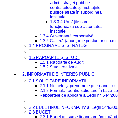
administrației publice
centrale/locale și instituțiile
publice aflate în subordinea
instituției
1.3.3.4 Unitățile care
funcționează sub autoritatea
instituției
1.3.4 Guvernanță corporativă
1.3.5 Carieră (anunțurile posturilor scoase
1.4 PROGRAME ȘI STRATEGII
1.5 RAPOARTE ȘI STUDII
1.5.1 Rapoarte de Audit
1.5.2 Studii realizate
2. INFORMAȚII DE INTERES PUBLIC
2.1 SOLICITARE INFORMAȚII
2.1.1 Numele și prenumele persoanei resp
2.1.2 Formular pentru solicitare în baza Le
Rapoartele de aplicare a Legii nr. 544/20
2.2 BULETINUL INFORMATIV al Legii 544/200
2.3 BUGET
2.3.1 Buget pe surse financiare (începând