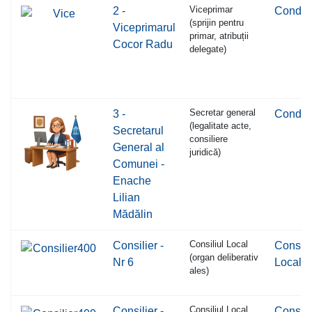
Viceprimar
2 -
Conduc
(sprijin pentru
Viceprimarul
primar, atribuții
Cocor Radu
delegate)
Secretar general
3 -
Conduc
(legalitate acte,
Secretarul
consiliere
General al
juridică)
Comunei -
Enache
Lilian
Mădălin
Consiliul Local
Consilier -
Consili
(organ deliberativ
Nr 6
Local
ales)
Consiliul Local
Consilier -
Consili