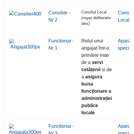
Consiliul Local
Consilier -
Consili
(organ deliberativ
Nr 2
Local
ales)
Functionar -
Rolul unui
Aparatu
Nr 1
angajat într-o
speciali
primărie este
de a
servi
cetățenii
și de
a
asigura
buna
funcționare a
administrației
publice
locale
Functionar -
Aparatu
Nr 3
speciali