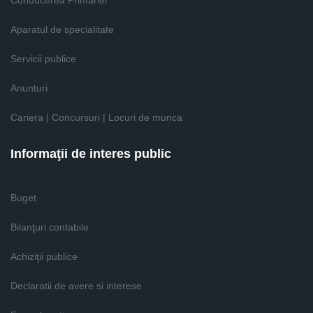
Conducerea Primăriei
Aparatul de specialitate
Servicii publice
Anunturi
Cariera | Concursuri | Locuri de munca
Informaţii de interes public
Buget
Bilanţuri contabile
Achiziţii publice
Declaratii de avere si interese