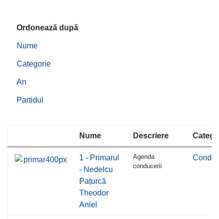
Ordonează după
Nume
Categorie
An
Partidul
Nume
Descriere
Catego
Agenda
1 - Primarul
Conduc
conducerii
- Nedelcu
Pațurcă
Theodor
Aniel