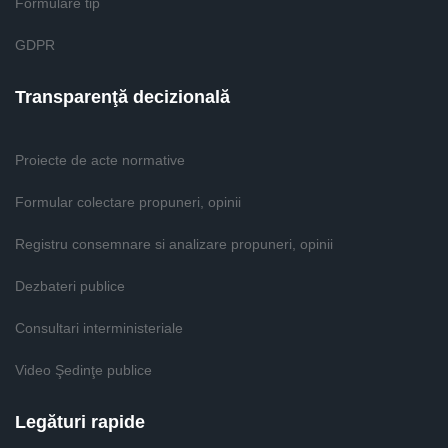
Formulare tip
GDPR
Transparenţă decizională
Proiecte de acte normative
Formular colectare propuneri, opinii
Registru consemnare si analizare propuneri, opinii
Dezbateri publice
Consultari interministeriale
Video Şedinţe publice
Legături rapide