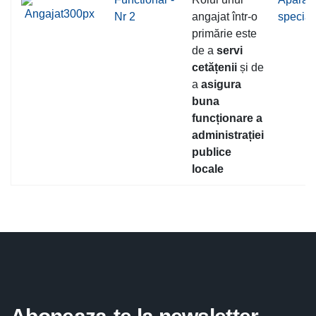
Nr 2
angajat într-o
speciali
primărie este
de a
servi
cetățenii
și de
a
asigura
buna
funcționare a
administrației
publice
locale