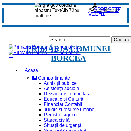
spre site
Autentificare
vechi
PRIMĂRIA COMUNEI
BORCEA
Acasa
Compartimente
Achiziții publice
Asistență socială
Dezvoltare comunitară
Educație și Cultură
Financiar Contabil
Juridic si resurse umane
Registrul agricol
Starea civilă
Situații de urgență
Serviciul Administrativ