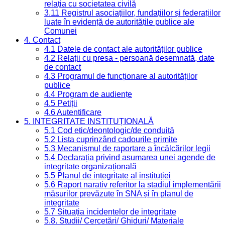
relația cu societatea civilă
3.11 Registrul asociațiilor, fundațiilor și federațiilor
luate în evidență de autoritățile publice ale
Comunei
4. Contact
4.1 Datele de contact ale autorităților publice
4.2 Relații cu presa - persoană desemnată, date
de contact
4.3 Programul de funcționare al autorităților
publice
4.4 Program de audiențe
4.5 Petiții
4.6 Autentificare
5. INTEGRITATE INSTITUȚIONALĂ
5.1 Cod etic/deontologic/de conduită
5.2 Lista cuprinzând cadourile primite
5.3 Mecanismul de raportare a încălcărilor legii
5.4 Declarația privind asumarea unei agende de
integritate organizațională
5.5 Planul de integritate al instituției
5.6 Raport narativ referitor la stadiul implementării
măsurilor prevăzute în SNA și în planul de
integritate
5.7 Situația incidentelor de integritate
5.8. Studii/ Cercetări/ Ghiduri/ Materiale