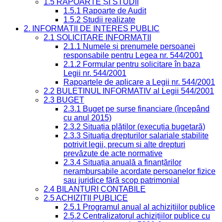
1.5 RAPOARTE ȘI STUDII
1.5.1 Rapoarte de Audit
1.5.2 Studii realizate
2. INFORMAȚII DE INTERES PUBLIC
2.1 SOLICITARE INFORMAȚII
2.1.1 Numele și prenumele persoanei
responsabile pentru Legea nr. 544/2001
2.1.2 Formular pentru solicitare în baza
Legii nr. 544/2001
Rapoartele de aplicare a Legii nr. 544/2001
2.2 BULETINUL INFORMATIV al Legii 544/2001
2.3 BUGET
2.3.1 Buget pe surse financiare (începând
cu anul 2015)
2.3.2 Situația plăților (execuția bugetară)
2.3.3 Situația drepturilor salariale stabilite
potrivit legii, precum și alte drepturi
prevăzute de acte normative
2.3.4 Situația anuală a finanțărilor
nerambursabile acordate persoanelor fizice
sau juridice fără scop patrimonial
2.4 BILANȚURI CONTABILE
2.5 ACHIZIȚII PUBLICE
2.5.1 Programul anual al achizițiilor publice
2.5.2 Centralizatorul achizițiilor publice cu