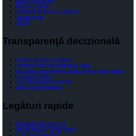
Bilanţuri contabile
Achiziţii publice
Declaratii de avere si interese
Formulare tip
GDPR
Transparenţă decizională
Proiecte de acte normative
Formular colectare propuneri, opinii
Registru consemnare si analizare propuneri, opinii
Dezbateri publice
Consultari interministeriale
Video Şedinţe publice
Legături rapide
TERMENI ŞI CONDIŢII
PREZENTARE GENERALĂ
CONTACTEAZĂ-NE