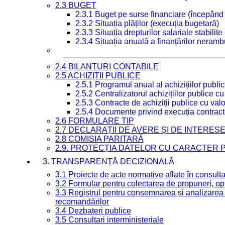
2.3 BUGET
2.3.1 Buget pe surse financiare (începând
2.3.2 Situația plăților (execuția bugetară)
2.3.3 Situația drepturilor salariale stabilit
2.3.4 Situația anuală a finanțărilor neramb
2.4 BILANȚURI CONTABILE
2.5 ACHIZIȚII PUBLICE
2.5.1 Programul anual al achizițiilor publi
2.5.2 Centralizatorul achizițiilor publice 
2.5.3 Contracte de achiziții publice cu va
2.5.4 Documente privind execuția contract
2.6 FORMULARE TIP
2.7 DECLARAȚII DE AVERE ȘI DE INTERES
2.8 COMISIA PARITARĂ
2.9. PROTECȚIA DATELOR CU CARACTER
3. TRANSPARENȚĂ DECIZIONALĂ
3.1 Proiecte de acte normative aflate în consult
3.2 Formular pentru colectarea de propuneri, opi
3.3 Registrul pentru consemnarea și analizarea p
recomandărilor
3.4 Dezbateri publice
3.5 Consultari interministeriale