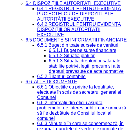
6.4 DISPOZIȚIILE AUTORITĂȚII EXECUTIVE
6.4.1 REGISTRUL PENTRU EVIDENȚA
PROIECTELOR DE DISPOZIȚII ALE
AUTORITĂȚII EXECUTIVE
6.4.2 REGISTRUL PENTRU EVIDENȚA
DISPOZIȚIILOR AUTORITĂȚII
EXECUTIVE
6.5 DOCUMENTE ȘI INFORMAȚII FINANCIARE
6.5.1 Buget din toate sursele de venituri
6.5.1.1 Buget pe surse financiare
6.5.1.2 Situatia platilor
6.5.1.3 Situatia drepturilor salariale
stabilite potrivit legii, precum si alte
drepturi prevazute de acte normative
6.5.2 Bilanturi contabile
6.6. ALTE DOCUMENTE
6.6.1 Obiecțiile cu privire la legalitate,
efectuate în scris de secretarul general al
Comunei
6.6.2 Informații din oficiu asupra
problemelor de interes public care urmează
să fie dezbătute de Consiliul local al
comunei
6.6.3 Minutele în care se consemnează, în
rezumat, punctele de vedere exprimate de