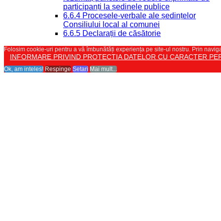
participanți la ședinele publice
6.6.4 Procesele-verbale ale ședințelor
Consiliului local al comunei
6.6.5 Declarații de căsătorie
Folosim cookie-uri pentru a vă îmbunătăți experiența pe site-ul nostru. Prin naviga
INFORMARE PRIVIND PROTECTIA DATELOR CU CARACTER PE
Ok, am inteles!
Respinge
Setari
Mai mult...