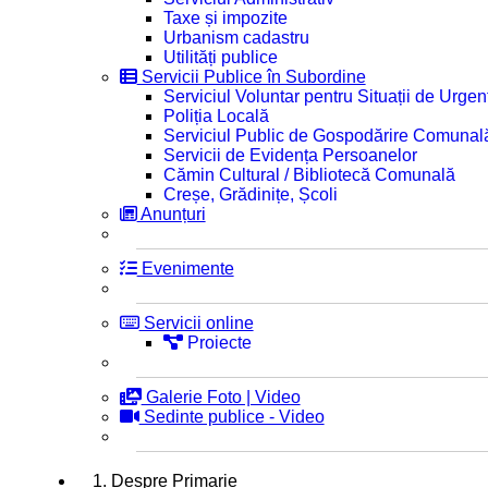
Taxe și impozite
Urbanism cadastru
Utilități publice
Servicii Publice în Subordine
Serviciul Voluntar pentru Situații de Urgen
Poliția Locală
Serviciul Public de Gospodărire Comunal
Servicii de Evidența Persoanelor
Cămin Cultural / Bibliotecă Comunală
Creșe, Grădinițe, Școli
Anunțuri
Evenimente
Servicii online
Proiecte
Galerie Foto | Video
Sedinte publice - Video
1. Despre Primarie