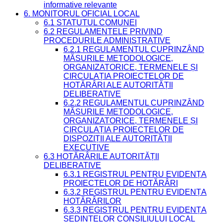
informative relevante
6. MONITORUL OFICIAL LOCAL
6.1 STATUTUL COMUNEI
6.2 REGULAMENTELE PRIVIND
PROCEDURILE ADMINISTRATIVE
6.2.1 REGULAMENTUL CUPRINZÂND
MĂSURILE METODOLOGICE,
ORGANIZATORICE, TERMENELE ȘI
CIRCULAȚIA PROIECTELOR DE
HOTĂRÂRI ALE AUTORITĂȚII
DELIBERATIVE
6.2.2 REGULAMENTUL CUPRINZÂND
MĂSURILE METODOLOGICE,
ORGANIZATORICE, TERMENELE ȘI
CIRCULAȚIA PROIECTELOR DE
DISPOZIȚII ALE AUTORITĂȚII
EXECUTIVE
6.3 HOTĂRÂRILE AUTORITĂȚII
DELIBERATIVE
6.3.1 REGISTRUL PENTRU EVIDENȚA
PROIECTELOR DE HOTĂRÂRI
6.3.2 REGISTRUL PENTRU EVIDENȚA
HOTĂRÂRILOR
6.3.3 REGISTRUL PENTRU EVIDENȚA
ȘEDINȚELOR CONSILIULUI LOCAL