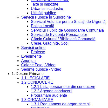
Taxe și impozite
Urbanism cadastru
Utilități publice
Servicii Publice în Subordine
Serviciul Voluntar pentru Situații de Urgență
Poliția Locală
Serviciul Public de Gospodărire Comunală
Servicii de Evidența Persoanelor
Cămin Cultural / Bibliotecă Comunală
Creșe, Grădinițe, Școli
Servicii online
Proiecte
Evenimente
Anunțuri
Galerie Foto | Video
Sedinte publice - Video
1. Despre Primarie
1.1 LEGISLAȚIE
1.2 CONDUCERE
1.2.1 Lista persoanelor din conducere
1.2.2 Agenda conducerii
Programare audiențe
1.3 ORGANIZARE
1.3.1 Regulament de organizare și