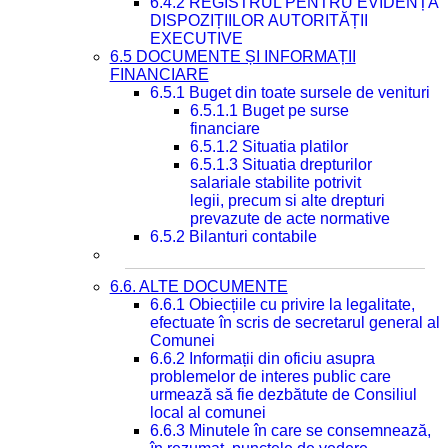
6.4.2 REGISTRUL PENTRU EVIDENȚA
DISPOZIȚIILOR AUTORITĂȚII
EXECUTIVE
6.5 DOCUMENTE ȘI INFORMAȚII
FINANCIARE
6.5.1 Buget din toate sursele de venituri
6.5.1.1 Buget pe surse
financiare
6.5.1.2 Situatia platilor
6.5.1.3 Situatia drepturilor
salariale stabilite potrivit
legii, precum si alte drepturi
prevazute de acte normative
6.5.2 Bilanturi contabile
6.6. ALTE DOCUMENTE
6.6.1 Obiecțiile cu privire la legalitate,
efectuate în scris de secretarul general al
Comunei
6.6.2 Informații din oficiu asupra
problemelor de interes public care
urmează să fie dezbătute de Consiliul
local al comunei
6.6.3 Minutele în care se consemnează,