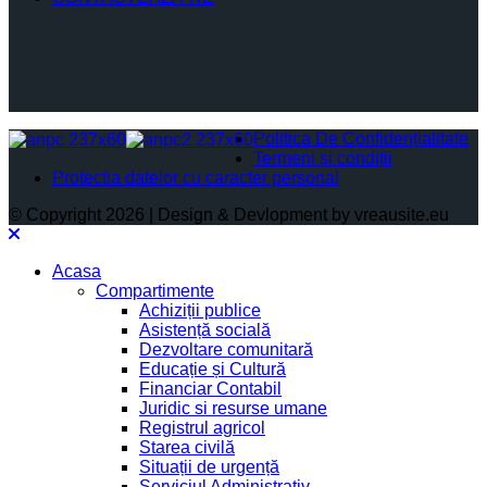
Politica De Confidențialitate
Termeni și condiții
Protectia datelor cu caracter personal
© Copyright 2026 | Design & Devlopment by vreausite.eu
Acasa
Compartimente
Achiziții publice
Asistență socială
Dezvoltare comunitară
Educație și Cultură
Financiar Contabil
Juridic si resurse umane
Registrul agricol
Starea civilă
Situații de urgență
Serviciul Administrativ