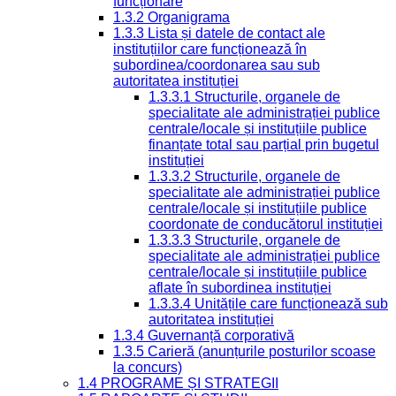
funcționare
1.3.2 Organigrama
1.3.3 Lista și datele de contact ale
instituțiilor care funcționează în
subordinea/coordonarea sau sub
autoritatea instituției
1.3.3.1 Structurile, organele de
specialitate ale administrației publice
centrale/locale și instituțiile publice
finanțate total sau parțial prin bugetul
instituției
1.3.3.2 Structurile, organele de
specialitate ale administrației publice
centrale/locale și instituțiile publice
coordonate de conducătorul instituției
1.3.3.3 Structurile, organele de
specialitate ale administrației publice
centrale/locale și instituțiile publice
aflate în subordinea instituției
1.3.3.4 Unitățile care funcționează sub
autoritatea instituției
1.3.4 Guvernanță corporativă
1.3.5 Carieră (anunțurile posturilor scoase
la concurs)
1.4 PROGRAME ȘI STRATEGII