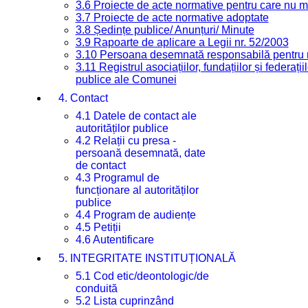
3.6 Proiecte de acte normative pentru care nu ma
3.7 Proiecte de acte normative adoptate
3.8 Ședințe publice/ Anunțuri/ Minute
3.9 Rapoarte de aplicare a Legii nr. 52/2003
3.10 Persoana desemnată responsabilă pentru re
3.11 Registrul asociațiilor, fundațiilor și federații
publice ale Comunei
4. Contact
4.1 Datele de contact ale
autorităților publice
4.2 Relații cu presa -
persoană desemnată, date
de contact
4.3 Programul de
funcționare al autorităților
publice
4.4 Program de audiențe
4.5 Petiții
4.6 Autentificare
5. INTEGRITATE INSTITUȚIONALĂ
5.1 Cod etic/deontologic/de
conduită
5.2 Lista cuprinzând