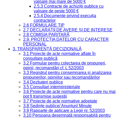
valoare mai mare de 5000 €
2.5.3 Contracte de achiziții publice cu
valoare de peste 5000 €
2.5.4 Documente privind execuția
contractelor
2.6 FORMULARE TIP
2.7 DECLARAȚII DE AVERE ȘI DE INTERESE
2.8 COMISIA PARITARĂ
2.9. PROTECȚIA DATELOR CU CARACTER
PERSONAL
3. TRANSPARENȚĂ DECIZIONALĂ
3.1 Proiecte de acte normative aflate în
consultare publică
3.2 Formular pentru colectarea de propuneri,
opinii, recomandări cf. L 52/2003
3.3 Registrul pentru consemnarea și analizarea
propunerilor, opiniilor sau recomandărilor
3.4 Dezbateri publice
3.5 Consultari interministeriale
3.6 Proiecte de acte normative pentru care nu mai
pot fi transmise sugestii
3.7 Proiecte de acte normative adoptate
3.8 Ședințe publice/ Anunțuri/ Minute
3.9 Rapoarte de aplicare a Legii nr. 52/2003
3.10 Persoana desemnată responsabilă pentru