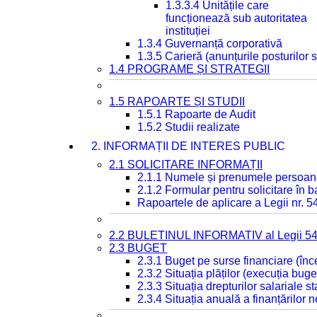
1.3.3.4 Unitățile care
funcționează sub autoritatea
instituției
1.3.4 Guvernanță corporativă
1.3.5 Carieră (anunțurile posturilor
1.4 PROGRAME ȘI STRATEGII
1.5 RAPOARTE ȘI STUDII
1.5.1 Rapoarte de Audit
1.5.2 Studii realizate
2. INFORMAȚII DE INTERES PUBLIC
2.1 SOLICITARE INFORMAȚII
2.1.1 Numele și prenumele persoan
2.1.2 Formular pentru solicitare în 
Rapoartele de aplicare a Legii nr. 
2.2 BULETINUL INFORMATIV al Legii 5
2.3 BUGET
2.3.1 Buget pe surse financiare (în
2.3.2 Situația plăților (execuția buge
2.3.3 Situația drepturilor salariale s
2.3.4 Situația anuală a finanțărilor