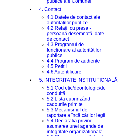
publice ale Comunei
4. Contact
4.1 Datele de contact ale
autorităților publice
4.2 Relații cu presa -
persoană desemnată, date
de contact
4.3 Programul de
funcționare al autorităților
publice
4.4 Program de audiențe
4.5 Petiții
4.6 Autentificare
5. INTEGRITATE INSTITUȚIONALĂ
5.1 Cod etic/deontologic/de
conduită
5.2 Lista cuprinzând
cadourile primite
5.3 Mecanismul de
raportare a încălcărilor legii
5.4 Declarația privind
asumarea unei agende de
integritate organizațională