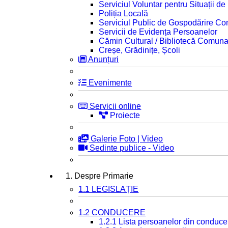
Serviciul Voluntar pentru Situații d
Poliția Locală
Serviciul Public de Gospodărire C
Servicii de Evidența Persoanelor
Cămin Cultural / Bibliotecă Comuna
Creșe, Grădinițe, Școli
Anunțuri
Evenimente
Servicii online
Proiecte
Galerie Foto | Video
Sedinte publice - Video
1. Despre Primarie
1.1 LEGISLAȚIE
1.2 CONDUCERE
1.2.1 Lista persoanelor din conduce