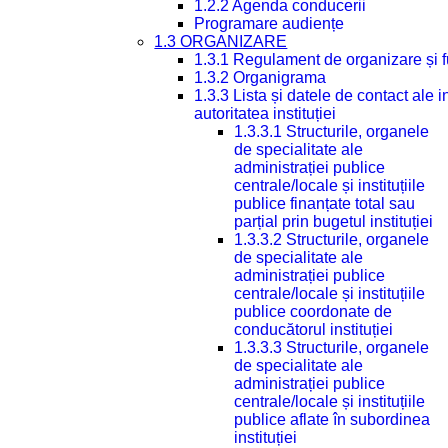
1.2.2 Agenda conducerii
Programare audiențe
1.3 ORGANIZARE
1.3.1 Regulament de organizare și 
1.3.2 Organigrama
1.3.3 Lista și datele de contact ale
autoritatea instituției
1.3.3.1 Structurile, organele
de specialitate ale
administrației publice
centrale/locale și instituțiile
publice finanțate total sau
parțial prin bugetul instituției
1.3.3.2 Structurile, organele
de specialitate ale
administrației publice
centrale/locale și instituțiile
publice coordonate de
conducătorul instituției
1.3.3.3 Structurile, organele
de specialitate ale
administrației publice
centrale/locale și instituțiile
publice aflate în subordinea
instituției