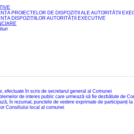
TIVE
ENȚA PROIECTELOR DE DISPOZIȚII ALE AUTORITĂȚII EXE
ENȚA DISPOZIȚIILOR AUTORITĂȚII EXECUTIVE
ANCIARE
turi
tate, efectuate în scris de secretarul general al Comunei
roblemelor de interes public care urmează să fie dezbătute de Con
ză, în rezumat, punctele de vedere exprimate de participanți la
or Consiliului local al comunei