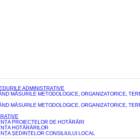
EDURILE ADMINISTRATIVE
ÂND MĂSURILE METODOLOGICE, ORGANIZATORICE, TER
E
ÂND MĂSURILE METODOLOGICE, ORGANIZATORICE, TERME
ERATIVE
DENȚA PROIECTELOR DE HOTĂRÂRI
DENȚA HOTĂRÂRILOR
ENȚA ȘEDINȚELOR CONSILIULUI LOCAL