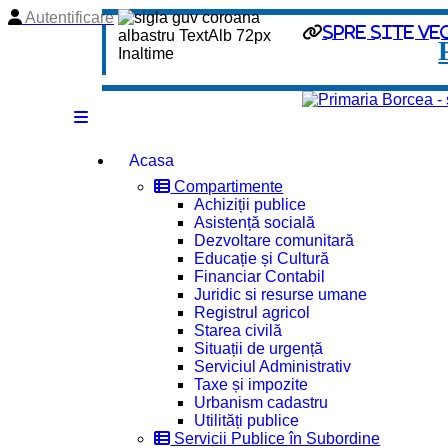
Autentificare
spre site ve
Acasa
Compartimente
Achiziții publice
Asistență socială
Dezvoltare comunitară
Educație și Cultură
Financiar Contabil
Juridic si resurse umane
Registrul agricol
Starea civilă
Situații de urgență
Serviciul Administrativ
Taxe și impozite
Urbanism cadastru
Utilități publice
Servicii Publice în Subordine