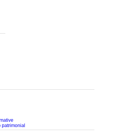
rmative
p patrimonial