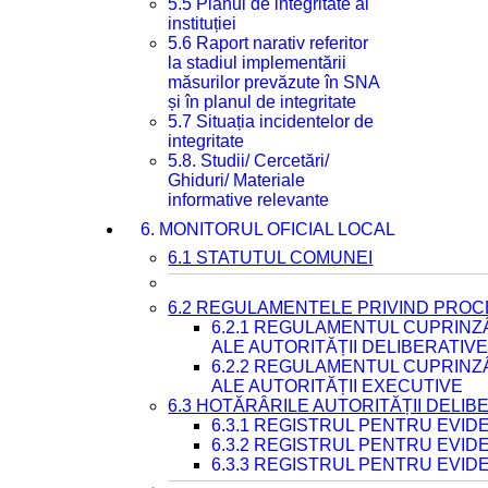
5.5 Planul de integritate al
instituției
5.6 Raport narativ referitor
la stadiul implementării
măsurilor prevăzute în SNA
și în planul de integritate
5.7 Situația incidentelor de
integritate
5.8. Studii/ Cercetări/
Ghiduri/ Materiale
informative relevante
6. MONITORUL OFICIAL LOCAL
6.1 STATUTUL COMUNEI
6.2 REGULAMENTELE PRIVIND PROC
6.2.1 REGULAMENTUL CUPRINZ
ALE AUTORITĂȚII DELIBERATIV
6.2.2 REGULAMENTUL CUPRINZ
ALE AUTORITĂȚII EXECUTIVE
6.3 HOTĂRÂRILE AUTORITĂȚII DELIB
6.3.1 REGISTRUL PENTRU EVI
6.3.2 REGISTRUL PENTRU EVI
6.3.3 REGISTRUL PENTRU EVID