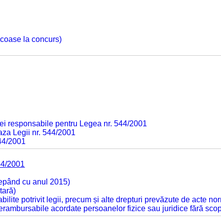
 scoase la concurs)
ei responsabile pentru Legea nr. 544/2001
baza Legii nr. 544/2001
544/2001
44/2001
cepând cu anul 2015)
tară)
tabilite potrivit legii, precum și alte drepturi prevăzute de acte no
 nerambursabile acordate persoanelor fizice sau juridice fără sco