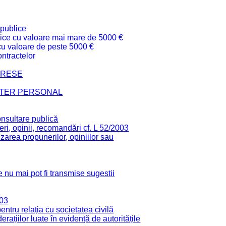
 publice
ublice cu valoare mai mare de 5000 €
 cu valoare de peste 5000 €
ntractelor
TERESE
CTER PERSONAL
onsultare publică
ri, opinii, recomandări cf. L 52/2003
zarea propunerilor, opiniilor sau
 nu mai pot fi transmise sugestii
003
tru relația cu societatea civilă
derațiilor luate în evidență de autoritățile