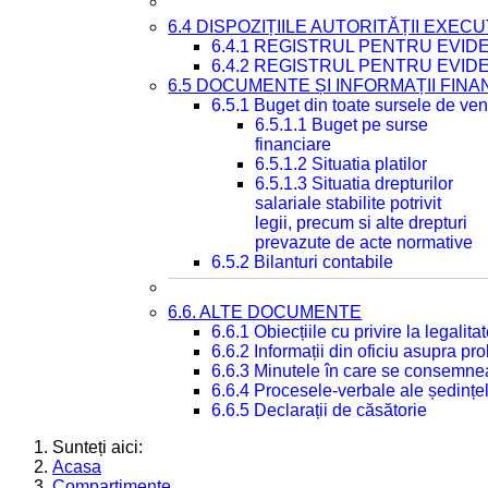
6.4 DISPOZIȚIILE AUTORITĂȚII EXECU
6.4.1 REGISTRUL PENTRU EVID
6.4.2 REGISTRUL PENTRU EVID
6.5 DOCUMENTE ȘI INFORMAȚII FIN
6.5.1 Buget din toate sursele de veni
6.5.1.1 Buget pe surse
financiare
6.5.1.2 Situatia platilor
6.5.1.3 Situatia drepturilor
salariale stabilite potrivit
legii, precum si alte drepturi
prevazute de acte normative
6.5.2 Bilanturi contabile
6.6. ALTE DOCUMENTE
6.6.1 Obiecțiile cu privire la legali
6.6.2 Informații din oficiu asupra p
6.6.3 Minutele în care se consemnea
6.6.4 Procesele-verbale ale ședințel
6.6.5 Declarații de căsătorie
Sunteți aici:
Acasa
Compartimente