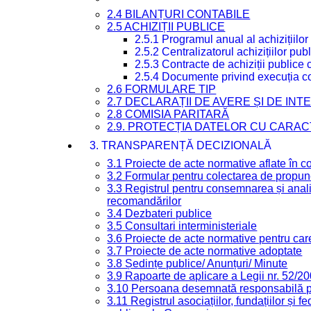
2.4 BILANȚURI CONTABILE
2.5 ACHIZIȚII PUBLICE
2.5.1 Programul anual al achizițiilor
2.5.2 Centralizatorul achizițiilor p
2.5.3 Contracte de achiziții publice
2.5.4 Documente privind execuția co
2.6 FORMULARE TIP
2.7 DECLARAȚII DE AVERE ȘI DE IN
2.8 COMISIA PARITARĂ
2.9. PROTECȚIA DATELOR CU CARA
3. TRANSPARENȚĂ DECIZIONALĂ
3.1 Proiecte de acte normative aflate în c
3.2 Formular pentru colectarea de propune
3.3 Registrul pentru consemnarea și anali
recomandărilor
3.4 Dezbateri publice
3.5 Consultari interministeriale
3.6 Proiecte de acte normative pentru care
3.7 Proiecte de acte normative adoptate
3.8 Ședințe publice/ Anunțuri/ Minute
3.9 Rapoarte de aplicare a Legii nr. 52/2
3.10 Persoana desemnată responsabilă pen
3.11 Registrul asociațiilor, fundațiilor și fe