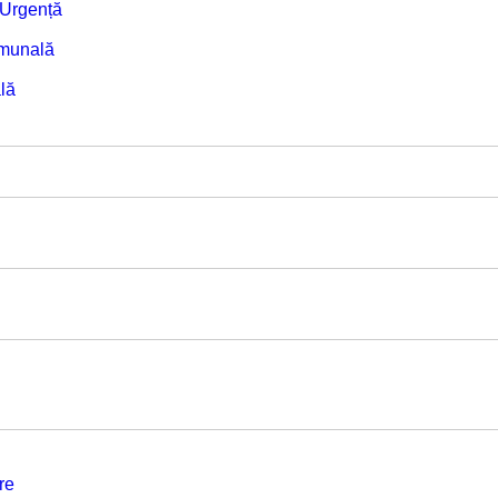
e Urgență
omunală
lă
re