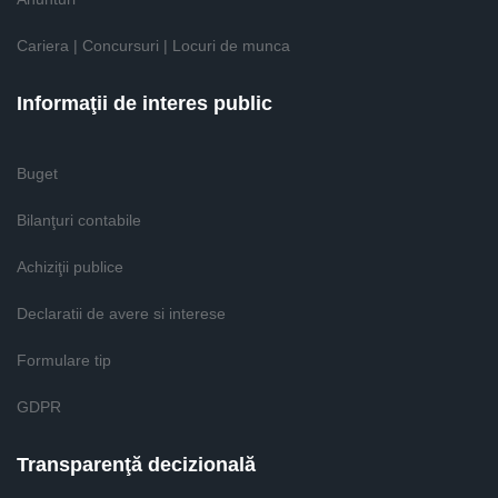
Cariera | Concursuri | Locuri de munca
Informaţii de interes public
Buget
Bilanţuri contabile
Achiziţii publice
Declaratii de avere si interese
Formulare tip
GDPR
Transparenţă decizională