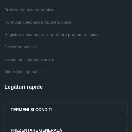
Proiecte de acte normative
Formular colectare propuneri, opinii
Registru consemnare si analizare propuneri, opinii
Dezbateri publice
Consultari interministeriale
Video Şedinţe publice
Legături rapide
TERMENI ŞI CONDIŢII
PREZENTARE GENERALĂ