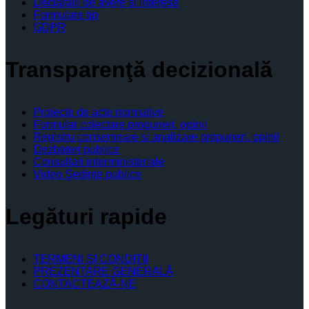
Declaratii de avere si interese
Formulare tip
GDPR
Transparenţă decizională
Proiecte de acte normative
Formular colectare propuneri, opinii
Registru consemnare si analizare propuneri, opinii
Dezbateri publice
Consultari interministeriale
Video Şedinţe publice
Legături rapide
TERMENI ŞI CONDIŢII
PREZENTARE GENERALĂ
CONTACTEAZĂ-NE