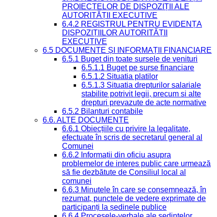
PROIECTELOR DE DISPOZIȚII ALE
AUTORITĂȚII EXECUTIVE
6.4.2 REGISTRUL PENTRU EVIDENȚA
DISPOZIȚIILOR AUTORITĂȚII
EXECUTIVE
6.5 DOCUMENTE ȘI INFORMAȚII FINANCIARE
6.5.1 Buget din toate sursele de venituri
6.5.1.1 Buget pe surse financiare
6.5.1.2 Situatia platilor
6.5.1.3 Situatia drepturilor salariale
stabilite potrivit legii, precum si alte
drepturi prevazute de acte normative
6.5.2 Bilanturi contabile
6.6. ALTE DOCUMENTE
6.6.1 Obiecțiile cu privire la legalitate,
efectuate în scris de secretarul general al
Comunei
6.6.2 Informații din oficiu asupra
problemelor de interes public care urmează
să fie dezbătute de Consiliul local al
comunei
6.6.3 Minutele în care se consemnează, în
rezumat, punctele de vedere exprimate de
participanți la ședinele publice
6.6.4 Procesele-verbale ale ședințelor