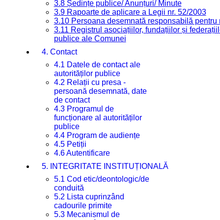
3.8 Ședințe publice/ Anunțuri/ Minute
3.9 Rapoarte de aplicare a Legii nr. 52/2003
3.10 Persoana desemnată responsabilă pentru re
3.11 Registrul asociațiilor, fundațiilor și federații
publice ale Comunei
4. Contact
4.1 Datele de contact ale
autorităților publice
4.2 Relații cu presa -
persoană desemnată, date
de contact
4.3 Programul de
funcționare al autorităților
publice
4.4 Program de audiențe
4.5 Petiții
4.6 Autentificare
5. INTEGRITATE INSTITUȚIONALĂ
5.1 Cod etic/deontologic/de
conduită
5.2 Lista cuprinzând
cadourile primite
5.3 Mecanismul de