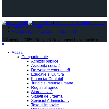
Politica De Confidențialitate
Termeni și condiții
Protectia datelor cu caracter personal
© Copyright 2026 | Design & Devlopment by vreausite.eu
Acasa
Compartimente
Achiziții publice
Asistență socială
Dezvoltare comunitară
Educație și Cultură
Financiar Contabil
Juridic si resurse umane
Registrul agricol
Starea civilă
Situații de urgență
Serviciul Administrativ
Taxe și impozite