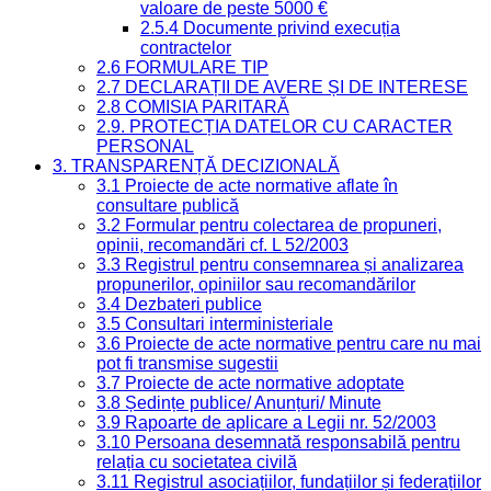
valoare de peste 5000 €
2.5.4 Documente privind execuția
contractelor
2.6 FORMULARE TIP
2.7 DECLARAȚII DE AVERE ȘI DE INTERESE
2.8 COMISIA PARITARĂ
2.9. PROTECȚIA DATELOR CU CARACTER
PERSONAL
3. TRANSPARENȚĂ DECIZIONALĂ
3.1 Proiecte de acte normative aflate în
consultare publică
3.2 Formular pentru colectarea de propuneri,
opinii, recomandări cf. L 52/2003
3.3 Registrul pentru consemnarea și analizarea
propunerilor, opiniilor sau recomandărilor
3.4 Dezbateri publice
3.5 Consultari interministeriale
3.6 Proiecte de acte normative pentru care nu mai
pot fi transmise sugestii
3.7 Proiecte de acte normative adoptate
3.8 Ședințe publice/ Anunțuri/ Minute
3.9 Rapoarte de aplicare a Legii nr. 52/2003
3.10 Persoana desemnată responsabilă pentru
relația cu societatea civilă
3.11 Registrul asociațiilor, fundațiilor și federațiilor