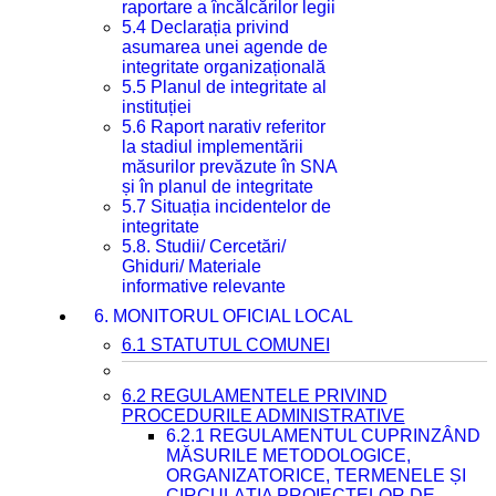
raportare a încălcărilor legii
5.4 Declarația privind
asumarea unei agende de
integritate organizațională
5.5 Planul de integritate al
instituției
5.6 Raport narativ referitor
la stadiul implementării
măsurilor prevăzute în SNA
și în planul de integritate
5.7 Situația incidentelor de
integritate
5.8. Studii/ Cercetări/
Ghiduri/ Materiale
informative relevante
6. MONITORUL OFICIAL LOCAL
6.1 STATUTUL COMUNEI
6.2 REGULAMENTELE PRIVIND
PROCEDURILE ADMINISTRATIVE
6.2.1 REGULAMENTUL CUPRINZÂND
MĂSURILE METODOLOGICE,
ORGANIZATORICE, TERMENELE ȘI
CIRCULAȚIA PROIECTELOR DE