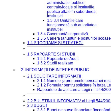
administrației publice
centrale/locale și instituțiile
publice aflate în subordinea
instituției
1.3.3.4 Unitățile care
funcționează sub autoritatea
instituției
1.3.4 Guvernanță corporativă
1.3.5 Carieră (anunțurile posturilor scoase
1.4 PROGRAME ȘI STRATEGII
1.5 RAPOARTE ȘI STUDII
1.5.1 Rapoarte de Audit
1.5.2 Studii realizate
2. INFORMAȚII DE INTERES PUBLIC
2.1 SOLICITARE INFORMAȚII
2.1.1 Numele și prenumele persoanei resp
2.1.2 Formular pentru solicitare în baza Le
Rapoartele de aplicare a Legii nr. 544/20
2.2 BULETINUL INFORMATIV al Legii 544/200
2.3 BUGET
2.3.1 Buget pe surse financiare (începând