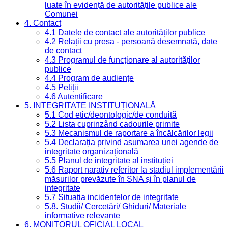
luate în evidență de autoritățile publice ale
Comunei
4. Contact
4.1 Datele de contact ale autorităților publice
4.2 Relații cu presa - persoană desemnată, date
de contact
4.3 Programul de funcționare al autorităților
publice
4.4 Program de audiențe
4.5 Petiții
4.6 Autentificare
5. INTEGRITATE INSTITUȚIONALĂ
5.1 Cod etic/deontologic/de conduită
5.2 Lista cuprinzând cadourile primite
5.3 Mecanismul de raportare a încălcărilor legii
5.4 Declarația privind asumarea unei agende de
integritate organizațională
5.5 Planul de integritate al instituției
5.6 Raport narativ referitor la stadiul implementării
măsurilor prevăzute în SNA și în planul de
integritate
5.7 Situația incidentelor de integritate
5.8. Studii/ Cercetări/ Ghiduri/ Materiale
informative relevante
6. MONITORUL OFICIAL LOCAL