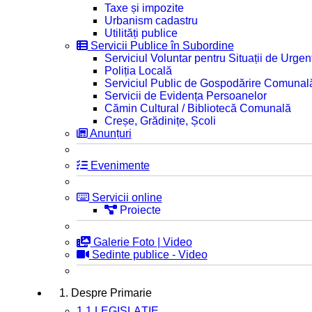
Taxe și impozite
Urbanism cadastru
Utilități publice
Servicii Publice în Subordine
Serviciul Voluntar pentru Situații de Urgen
Poliția Locală
Serviciul Public de Gospodărire Comunal
Servicii de Evidența Persoanelor
Cămin Cultural / Bibliotecă Comunală
Creșe, Grădinițe, Școli
Anunțuri
Evenimente
Servicii online
Proiecte
Galerie Foto | Video
Sedinte publice - Video
1. Despre Primarie
1.1 LEGISLAȚIE