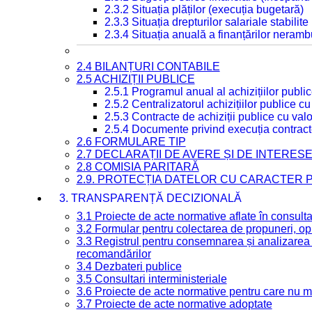
2.3.2 Situația plăților (execuția bugetară)
2.3.3 Situația drepturilor salariale stabilit
2.3.4 Situația anuală a finanțărilor neramb
2.4 BILANȚURI CONTABILE
2.5 ACHIZIȚII PUBLICE
2.5.1 Programul anual al achizițiilor publi
2.5.2 Centralizatorul achizițiilor publice 
2.5.3 Contracte de achiziții publice cu va
2.5.4 Documente privind execuția contract
2.6 FORMULARE TIP
2.7 DECLARAȚII DE AVERE ȘI DE INTERES
2.8 COMISIA PARITARĂ
2.9. PROTECȚIA DATELOR CU CARACTER
3. TRANSPARENȚĂ DECIZIONALĂ
3.1 Proiecte de acte normative aflate în consult
3.2 Formular pentru colectarea de propuneri, opi
3.3 Registrul pentru consemnarea și analizarea p
recomandărilor
3.4 Dezbateri publice
3.5 Consultari interministeriale
3.6 Proiecte de acte normative pentru care nu ma
3.7 Proiecte de acte normative adoptate