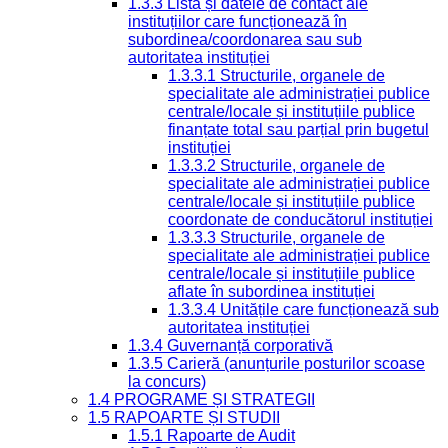
1.3.3 Lista și datele de contact ale
instituțiilor care funcționează în
subordinea/coordonarea sau sub
autoritatea instituției
1.3.3.1 Structurile, organele de
specialitate ale administrației publice
centrale/locale și instituțiile publice
finanțate total sau parțial prin bugetul
instituției
1.3.3.2 Structurile, organele de
specialitate ale administrației publice
centrale/locale și instituțiile publice
coordonate de conducătorul instituției
1.3.3.3 Structurile, organele de
specialitate ale administrației publice
centrale/locale și instituțiile publice
aflate în subordinea instituției
1.3.3.4 Unitățile care funcționează sub
autoritatea instituției
1.3.4 Guvernanță corporativă
1.3.5 Carieră (anunțurile posturilor scoase
la concurs)
1.4 PROGRAME ȘI STRATEGII
1.5 RAPOARTE ȘI STUDII
1.5.1 Rapoarte de Audit