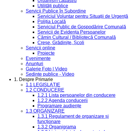
Urbanism cadastru
Utilități publice
Servicii Publice în Subordine
Serviciul Voluntar pentru Situații de Urgență
Poliția Locală
Serviciul Public de Gospodărire Comunală
Servicii de Evidența Persoanelor
Cămin Cultural / Bibliotecă Comunală
Creșe, Grădinițe, Școli
Servicii online
Proiecte
Evenimente
Anunțuri
Galerie Foto | Video
Sedinte publice - Video
1. Despre Primarie
1.1 LEGISLAȚIE
1.2 CONDUCERE
1.2.1 Lista persoanelor din conducere
1.2.2 Agenda conducerii
Programare audiențe
1.3 ORGANIZARE
1.3.1 Regulament de organizare și
funcționare
1.3.2 Organigrama