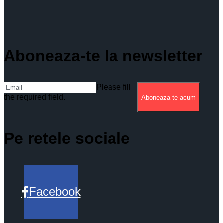
Aboneaza-te la newsletter
Please fill
the required field.
Aboneaza-te acum
Pe retele sociale
Facebook