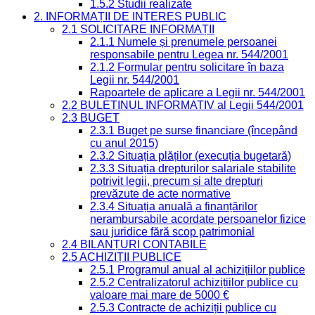
1.5.2 Studii realizate
2. INFORMAȚII DE INTERES PUBLIC
2.1 SOLICITARE INFORMAȚII
2.1.1 Numele și prenumele persoanei
responsabile pentru Legea nr. 544/2001
2.1.2 Formular pentru solicitare în baza
Legii nr. 544/2001
Rapoartele de aplicare a Legii nr. 544/2001
2.2 BULETINUL INFORMATIV al Legii 544/2001
2.3 BUGET
2.3.1 Buget pe surse financiare (începând
cu anul 2015)
2.3.2 Situația plăților (execuția bugetară)
2.3.3 Situația drepturilor salariale stabilite
potrivit legii, precum și alte drepturi
prevăzute de acte normative
2.3.4 Situația anuală a finanțărilor
nerambursabile acordate persoanelor fizice
sau juridice fără scop patrimonial
2.4 BILANȚURI CONTABILE
2.5 ACHIZIȚII PUBLICE
2.5.1 Programul anual al achizițiilor publice
2.5.2 Centralizatorul achizițiilor publice cu
valoare mai mare de 5000 €
2.5.3 Contracte de achiziții publice cu