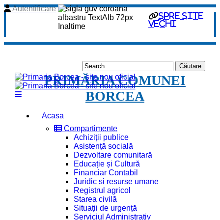
Autentificare
spre site
vechi
PRIMĂRIA COMUNEI
BORCEA
Acasa
Compartimente
Achiziții publice
Asistență socială
Dezvoltare comunitară
Educație și Cultură
Financiar Contabil
Juridic si resurse umane
Registrul agricol
Starea civilă
Situații de urgență
Serviciul Administrativ