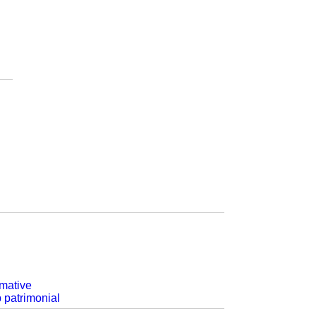
rmative
p patrimonial