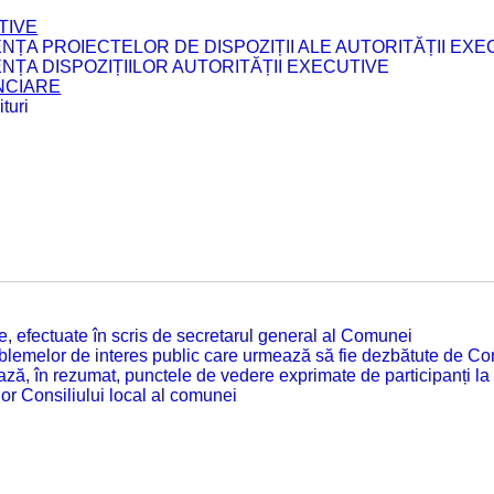
TIVE
ENȚA PROIECTELOR DE DISPOZIȚII ALE AUTORITĂȚII EXE
ENȚA DISPOZIȚIILOR AUTORITĂȚII EXECUTIVE
ANCIARE
turi
tate, efectuate în scris de secretarul general al Comunei
roblemelor de interes public care urmează să fie dezbătute de Con
ză, în rezumat, punctele de vedere exprimate de participanți la
or Consiliului local al comunei