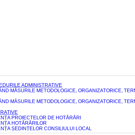
EDURILE ADMINISTRATIVE
ÂND MĂSURILE METODOLOGICE, ORGANIZATORICE, TER
E
ÂND MĂSURILE METODOLOGICE, ORGANIZATORICE, TERME
ERATIVE
DENȚA PROIECTELOR DE HOTĂRÂRI
DENȚA HOTĂRÂRILOR
ENȚA ȘEDINȚELOR CONSILIULUI LOCAL