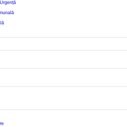
e Urgență
omunală
lă
re