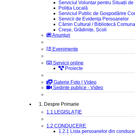
Serviciul Voluntar pentru Situații d
Poliția Locală
Serviciul Public de Gospodărire C
Servicii de Evidența Persoanelor
Cămin Cultural / Bibliotecă Comuna
Creșe, Grădinițe, Școli
Anunțuri
Evenimente
Servicii online
Proiecte
Galerie Foto | Video
Sedinte publice - Video
1. Despre Primarie
1.1 LEGISLAȚIE
1.2 CONDUCERE
1.2.1 Lista persoanelor din conduce