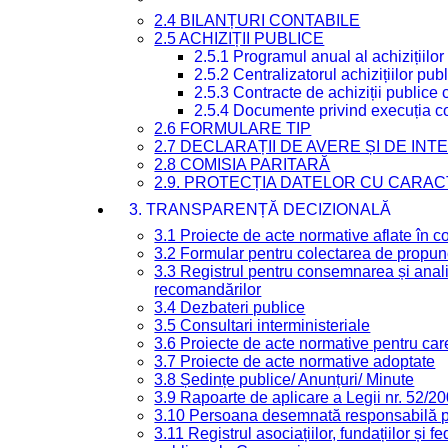
2.4 BILANȚURI CONTABILE
2.5 ACHIZIȚII PUBLICE
2.5.1 Programul anual al achizițiilor
2.5.2 Centralizatorul achizițiilor p
2.5.3 Contracte de achiziții publice
2.5.4 Documente privind execuția co
2.6 FORMULARE TIP
2.7 DECLARAȚII DE AVERE ȘI DE IN
2.8 COMISIA PARITARĂ
2.9. PROTECȚIA DATELOR CU CARA
3. TRANSPARENȚĂ DECIZIONALĂ
3.1 Proiecte de acte normative aflate în c
3.2 Formular pentru colectarea de propune
3.3 Registrul pentru consemnarea și anali
recomandărilor
3.4 Dezbateri publice
3.5 Consultari interministeriale
3.6 Proiecte de acte normative pentru care
3.7 Proiecte de acte normative adoptate
3.8 Ședințe publice/ Anunțuri/ Minute
3.9 Rapoarte de aplicare a Legii nr. 52/2
3.10 Persoana desemnată responsabilă pen
3.11 Registrul asociațiilor, fundațiilor și fe