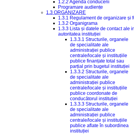
1.2.2 Agenda conducerii
Programare audiențe
1.3 ORGANIZARE
1.3.1 Regulament de organizare și 
1.3.2 Organigrama
1.3.3 Lista și datele de contact ale
autoritatea instituției
1.3.3.1 Structurile, organele
de specialitate ale
administrației publice
centrale/locale și instituțiile
publice finanțate total sau
parțial prin bugetul instituției
1.3.3.2 Structurile, organele
de specialitate ale
administrației publice
centrale/locale și instituțiile
publice coordonate de
conducătorul instituției
1.3.3.3 Structurile, organele
de specialitate ale
administrației publice
centrale/locale și instituțiile
publice aflate în subordinea
instituției