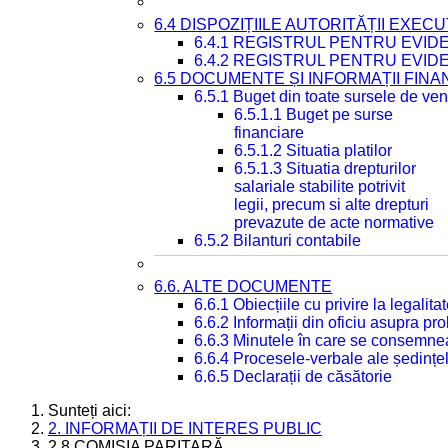
6.4 DISPOZIȚIILE AUTORITĂȚII EXECU
6.4.1 REGISTRUL PENTRU EVID
6.4.2 REGISTRUL PENTRU EVID
6.5 DOCUMENTE ȘI INFORMAȚII FIN
6.5.1 Buget din toate sursele de veni
6.5.1.1 Buget pe surse
financiare
6.5.1.2 Situatia platilor
6.5.1.3 Situatia drepturilor
salariale stabilite potrivit
legii, precum si alte drepturi
prevazute de acte normative
6.5.2 Bilanturi contabile
6.6. ALTE DOCUMENTE
6.6.1 Obiecțiile cu privire la legali
6.6.2 Informații din oficiu asupra p
6.6.3 Minutele în care se consemnea
6.6.4 Procesele-verbale ale ședințel
6.6.5 Declarații de căsătorie
Sunteți aici:
2. INFORMAȚII DE INTERES PUBLIC
2.8 COMISIA PARITARĂ