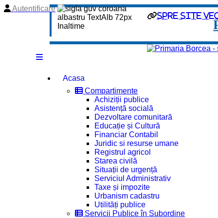
Autentificare
spre site ve
Acasa
Compartimente
Achiziții publice
Asistență socială
Dezvoltare comunitară
Educație și Cultură
Financiar Contabil
Juridic si resurse umane
Registrul agricol
Starea civilă
Situații de urgență
Serviciul Administrativ
Taxe și impozite
Urbanism cadastru
Utilități publice
Servicii Publice în Subordine