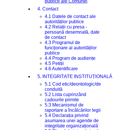
publice ale Comunei
4. Contact
4.1 Datele de contact ale
autorităților publice
4.2 Relații cu presa -
persoană desemnată, date
de contact
4.3 Programul de
funcționare al autorităților
publice
4.4 Program de audiențe
4.5 Petiții
4.6 Autentificare
5. INTEGRITATE INSTITUȚIONALĂ
5.1 Cod etic/deontologic/de
conduită
5.2 Lista cuprinzând
cadourile primite
5.3 Mecanismul de
raportare a încălcărilor legii
5.4 Declarația privind
asumarea unei agende de
integritate organizațională