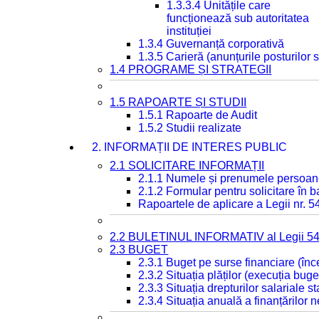
1.3.3.4 Unitățile care
funcționează sub autoritatea
instituției
1.3.4 Guvernanță corporativă
1.3.5 Carieră (anunțurile posturilor
1.4 PROGRAME ȘI STRATEGII
1.5 RAPOARTE ȘI STUDII
1.5.1 Rapoarte de Audit
1.5.2 Studii realizate
2. INFORMAȚII DE INTERES PUBLIC
2.1 SOLICITARE INFORMAȚII
2.1.1 Numele și prenumele persoan
2.1.2 Formular pentru solicitare în 
Rapoartele de aplicare a Legii nr. 
2.2 BULETINUL INFORMATIV al Legii 5
2.3 BUGET
2.3.1 Buget pe surse financiare (în
2.3.2 Situația plăților (execuția buge
2.3.3 Situația drepturilor salariale s
2.3.4 Situația anuală a finanțărilor