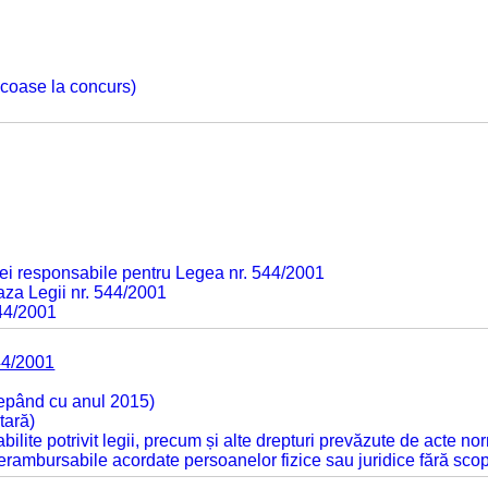
 scoase la concurs)
ei responsabile pentru Legea nr. 544/2001
baza Legii nr. 544/2001
544/2001
44/2001
cepând cu anul 2015)
tară)
tabilite potrivit legii, precum și alte drepturi prevăzute de acte no
 nerambursabile acordate persoanelor fizice sau juridice fără sco