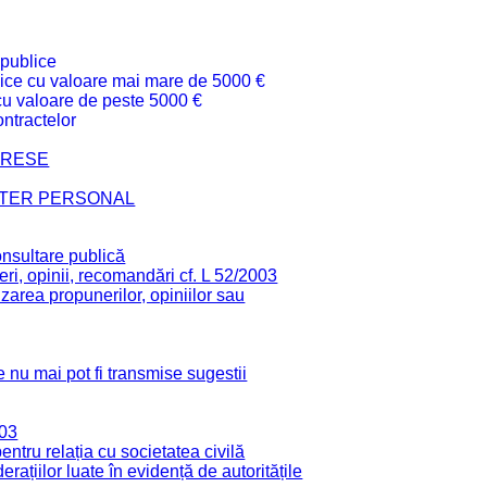
 publice
ublice cu valoare mai mare de 5000 €
 cu valoare de peste 5000 €
ntractelor
TERESE
CTER PERSONAL
onsultare publică
ri, opinii, recomandări cf. L 52/2003
zarea propunerilor, opiniilor sau
 nu mai pot fi transmise sugestii
003
tru relația cu societatea civilă
derațiilor luate în evidență de autoritățile