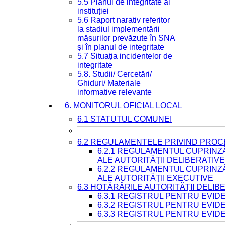
5.5 Planul de integritate al
instituției
5.6 Raport narativ referitor
la stadiul implementării
măsurilor prevăzute în SNA
și în planul de integritate
5.7 Situația incidentelor de
integritate
5.8. Studii/ Cercetări/
Ghiduri/ Materiale
informative relevante
6. MONITORUL OFICIAL LOCAL
6.1 STATUTUL COMUNEI
6.2 REGULAMENTELE PRIVIND PROC
6.2.1 REGULAMENTUL CUPRINZ
ALE AUTORITĂȚII DELIBERATIV
6.2.2 REGULAMENTUL CUPRINZ
ALE AUTORITĂȚII EXECUTIVE
6.3 HOTĂRÂRILE AUTORITĂȚII DELIB
6.3.1 REGISTRUL PENTRU EVI
6.3.2 REGISTRUL PENTRU EVI
6.3.3 REGISTRUL PENTRU EVID