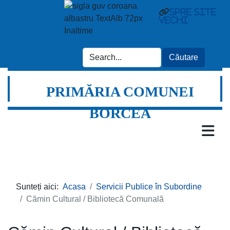
spre site
vechi
PRIMĂRIA COMUNEI
BORCEA
Sunteți aici:
Acasa
Servicii Publice în Subordine
Cămin Cultural / Bibliotecă Comunală