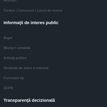
Anunturi
Cariera | Concursuri | Locuri de munca
Informaţii de interes public
Buget
Bilanţuri contabile
Achiziţii publice
Declaratii de avere si interese
Formulare tip
GDPR
Transparenţă decizională