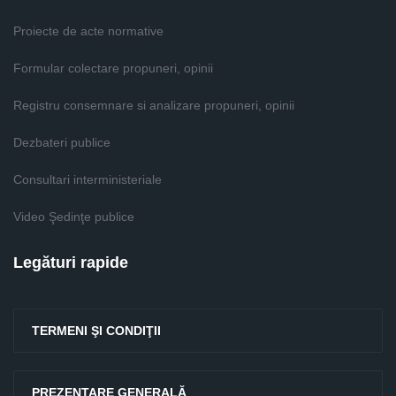
Proiecte de acte normative
Formular colectare propuneri, opinii
Registru consemnare si analizare propuneri, opinii
Dezbateri publice
Consultari interministeriale
Video Şedinţe publice
Legături rapide
TERMENI ŞI CONDIŢII
PREZENTARE GENERALĂ