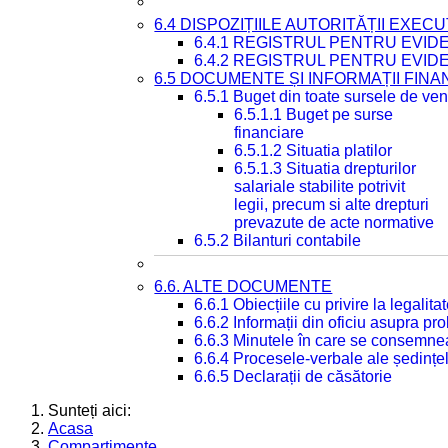
6.4 DISPOZIȚIILE AUTORITĂȚII EXECU
6.4.1 REGISTRUL PENTRU EVID
6.4.2 REGISTRUL PENTRU EVID
6.5 DOCUMENTE ȘI INFORMAȚII FIN
6.5.1 Buget din toate sursele de veni
6.5.1.1 Buget pe surse
financiare
6.5.1.2 Situatia platilor
6.5.1.3 Situatia drepturilor
salariale stabilite potrivit
legii, precum si alte drepturi
prevazute de acte normative
6.5.2 Bilanturi contabile
6.6. ALTE DOCUMENTE
6.6.1 Obiecțiile cu privire la legali
6.6.2 Informații din oficiu asupra p
6.6.3 Minutele în care se consemnea
6.6.4 Procesele-verbale ale ședințel
6.6.5 Declarații de căsătorie
Sunteți aici:
Acasa
Compartimente