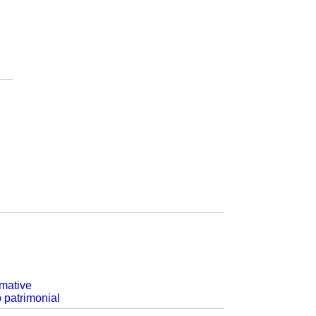
rmative
p patrimonial