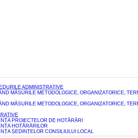
EDURILE ADMINISTRATIVE
ÂND MĂSURILE METODOLOGICE, ORGANIZATORICE, TER
E
ÂND MĂSURILE METODOLOGICE, ORGANIZATORICE, TERME
ERATIVE
DENȚA PROIECTELOR DE HOTĂRÂRI
DENȚA HOTĂRÂRILOR
ENȚA ȘEDINȚELOR CONSILIULUI LOCAL