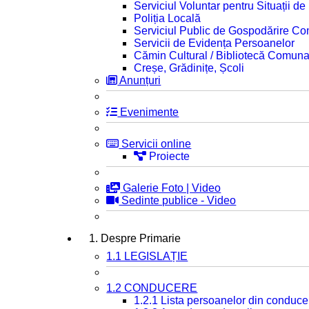
Serviciul Voluntar pentru Situații d
Poliția Locală
Serviciul Public de Gospodărire C
Servicii de Evidența Persoanelor
Cămin Cultural / Bibliotecă Comuna
Creșe, Grădinițe, Școli
Anunțuri
Evenimente
Servicii online
Proiecte
Galerie Foto | Video
Sedinte publice - Video
1. Despre Primarie
1.1 LEGISLAȚIE
1.2 CONDUCERE
1.2.1 Lista persoanelor din conduce