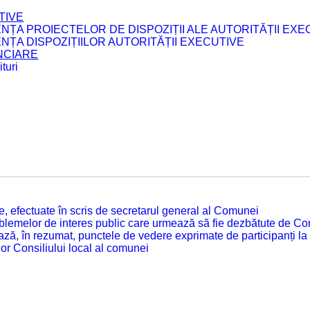
TIVE
ENȚA PROIECTELOR DE DISPOZIȚII ALE AUTORITĂȚII EXE
ENȚA DISPOZIȚIILOR AUTORITĂȚII EXECUTIVE
ANCIARE
turi
tate, efectuate în scris de secretarul general al Comunei
roblemelor de interes public care urmează să fie dezbătute de Con
ză, în rezumat, punctele de vedere exprimate de participanți la
or Consiliului local al comunei