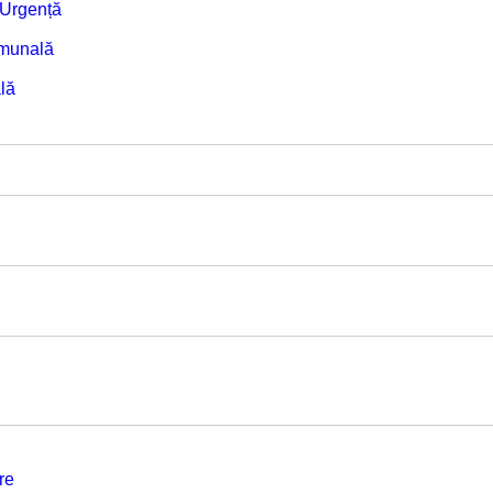
e Urgență
omunală
lă
re