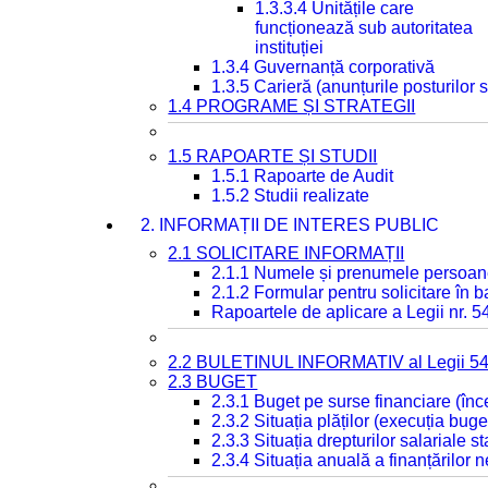
1.3.3.4 Unitățile care
funcționează sub autoritatea
instituției
1.3.4 Guvernanță corporativă
1.3.5 Carieră (anunțurile posturilor
1.4 PROGRAME ȘI STRATEGII
1.5 RAPOARTE ȘI STUDII
1.5.1 Rapoarte de Audit
1.5.2 Studii realizate
2. INFORMAȚII DE INTERES PUBLIC
2.1 SOLICITARE INFORMAȚII
2.1.1 Numele și prenumele persoan
2.1.2 Formular pentru solicitare în 
Rapoartele de aplicare a Legii nr. 
2.2 BULETINUL INFORMATIV al Legii 5
2.3 BUGET
2.3.1 Buget pe surse financiare (în
2.3.2 Situația plăților (execuția buge
2.3.3 Situația drepturilor salariale s
2.3.4 Situația anuală a finanțărilor