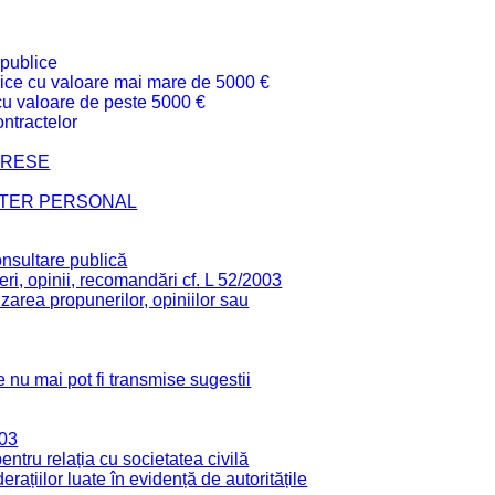
 publice
ublice cu valoare mai mare de 5000 €
 cu valoare de peste 5000 €
ntractelor
TERESE
CTER PERSONAL
onsultare publică
ri, opinii, recomandări cf. L 52/2003
zarea propunerilor, opiniilor sau
 nu mai pot fi transmise sugestii
003
tru relația cu societatea civilă
derațiilor luate în evidență de autoritățile