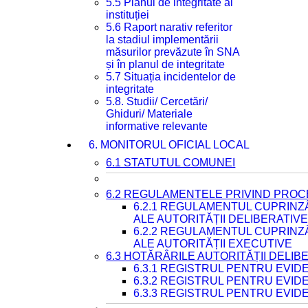
5.5 Planul de integritate al
instituției
5.6 Raport narativ referitor
la stadiul implementării
măsurilor prevăzute în SNA
și în planul de integritate
5.7 Situația incidentelor de
integritate
5.8. Studii/ Cercetări/
Ghiduri/ Materiale
informative relevante
6. MONITORUL OFICIAL LOCAL
6.1 STATUTUL COMUNEI
6.2 REGULAMENTELE PRIVIND PROC
6.2.1 REGULAMENTUL CUPRINZ
ALE AUTORITĂȚII DELIBERATIV
6.2.2 REGULAMENTUL CUPRINZ
ALE AUTORITĂȚII EXECUTIVE
6.3 HOTĂRÂRILE AUTORITĂȚII DELIB
6.3.1 REGISTRUL PENTRU EVI
6.3.2 REGISTRUL PENTRU EVI
6.3.3 REGISTRUL PENTRU EVID