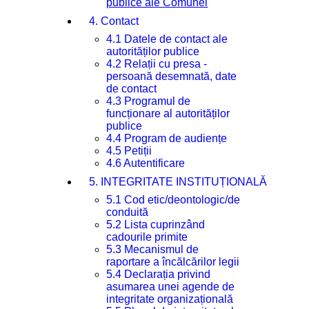
publice ale Comunei
4. Contact
4.1 Datele de contact ale
autorităților publice
4.2 Relații cu presa -
persoană desemnată, date
de contact
4.3 Programul de
funcționare al autorităților
publice
4.4 Program de audiențe
4.5 Petiții
4.6 Autentificare
5. INTEGRITATE INSTITUȚIONALĂ
5.1 Cod etic/deontologic/de
conduită
5.2 Lista cuprinzând
cadourile primite
5.3 Mecanismul de
raportare a încălcărilor legii
5.4 Declarația privind
asumarea unei agende de
integritate organizațională