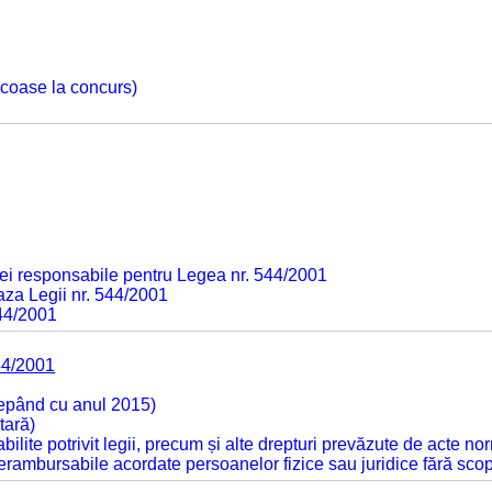
 scoase la concurs)
ei responsabile pentru Legea nr. 544/2001
baza Legii nr. 544/2001
544/2001
44/2001
cepând cu anul 2015)
tară)
tabilite potrivit legii, precum și alte drepturi prevăzute de acte no
 nerambursabile acordate persoanelor fizice sau juridice fără sco