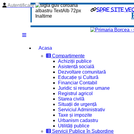
Autentificare
spre site ve
Acasa
Compartimente
Achiziții publice
Asistență socială
Dezvoltare comunitară
Educație și Cultură
Financiar Contabil
Juridic si resurse umane
Registrul agricol
Starea civilă
Situații de urgență
Serviciul Administrativ
Taxe și impozite
Urbanism cadastru
Utilități publice
Servicii Publice în Subordine