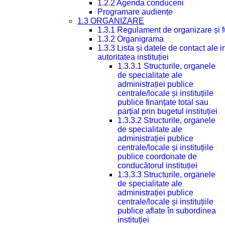
1.2.2 Agenda conducerii
Programare audiențe
1.3 ORGANIZARE
1.3.1 Regulament de organizare și 
1.3.2 Organigrama
1.3.3 Lista și datele de contact ale
autoritatea instituției
1.3.3.1 Structurile, organele
de specialitate ale
administrației publice
centrale/locale și instituțiile
publice finanțate total sau
parțial prin bugetul instituției
1.3.3.2 Structurile, organele
de specialitate ale
administrației publice
centrale/locale și instituțiile
publice coordonate de
conducătorul instituției
1.3.3.3 Structurile, organele
de specialitate ale
administrației publice
centrale/locale și instituțiile
publice aflate în subordinea
instituției