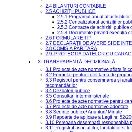
2.4 BILANȚURI CONTABILE
2.5 ACHIZIȚII PUBLICE
2.5.1 Programul anual al achizițiilor
2.5.2 Centralizatorul achizițiilor p
2.5.3 Contracte de achiziții publice
2.5.4 Documente privind execuția co
2.6 FORMULARE TIP
2.7 DECLARAȚII DE AVERE ȘI DE IN
2.8 COMISIA PARITARĂ
2.9. PROTECȚIA DATELOR CU CARA
3. TRANSPARENȚĂ DECIZIONALĂ
3.1 Proiecte de acte normative aflate în c
3.2 Formular pentru colectarea de propune
3.3 Registrul pentru consemnarea și anali
recomandărilor
3.4 Dezbateri publice
3.5 Consultari interministeriale
3.6 Proiecte de acte normative pentru care
3.7 Proiecte de acte normative adoptate
3.8 Ședințe publice/ Anunțuri/ Minute
3.9 Rapoarte de aplicare a Legii nr. 52/2
3.10 Persoana desemnată responsabilă pen
3.11 Registrul asociațiilor, fundațiilor și fe