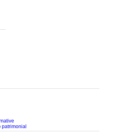
rmative
p patrimonial