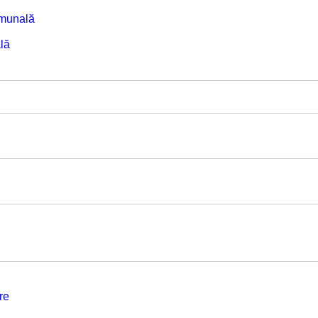
omunală
lă
re