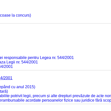
 scoase la concurs)
ei responsabile pentru Legea nr. 544/2001
baza Legii nr. 544/2001
544/2001
44/2001
cepând cu anul 2015)
tară)
tabilite potrivit legii, precum și alte drepturi prevăzute de acte no
 nerambursabile acordate persoanelor fizice sau juridice fără sco