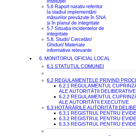
instituției
5.6 Raport narativ referitor
la stadiul implementării
măsurilor prevăzute în SNA
și în planul de integritate
5.7 Situația incidentelor de
integritate
5.8. Studii/ Cercetări/
Ghiduri/ Materiale
informative relevante
6. MONITORUL OFICIAL LOCAL
6.1 STATUTUL COMUNEI
6.2 REGULAMENTELE PRIVIND PROC
6.2.1 REGULAMENTUL CUPRINZ
ALE AUTORITĂȚII DELIBERATIV
6.2.2 REGULAMENTUL CUPRINZ
ALE AUTORITĂȚII EXECUTIVE
6.3 HOTĂRÂRILE AUTORITĂȚII DELIB
6.3.1 REGISTRUL PENTRU EVI
6.3.2 REGISTRUL PENTRU EVI
6.3.3 REGISTRUL PENTRU EVID