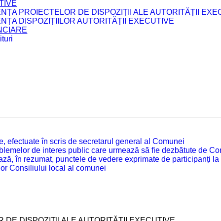
TIVE
ENȚA PROIECTELOR DE DISPOZIȚII ALE AUTORITĂȚII EXE
ENȚA DISPOZIȚIILOR AUTORITĂȚII EXECUTIVE
ANCIARE
turi
tate, efectuate în scris de secretarul general al Comunei
roblemelor de interes public care urmează să fie dezbătute de Con
ză, în rezumat, punctele de vedere exprimate de participanți la
or Consiliului local al comunei
 DE DISPOZIȚII ALE AUTORITĂȚII EXECUTIVE