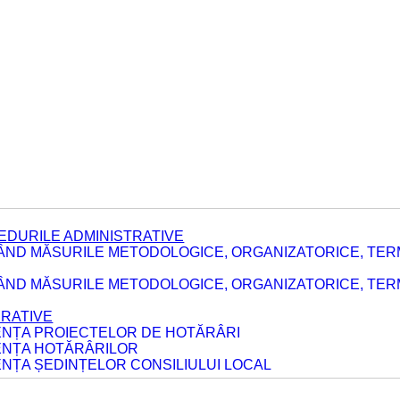
EDURILE ADMINISTRATIVE
ÂND MĂSURILE METODOLOGICE, ORGANIZATORICE, TER
E
ÂND MĂSURILE METODOLOGICE, ORGANIZATORICE, TERME
ERATIVE
DENȚA PROIECTELOR DE HOTĂRÂRI
DENȚA HOTĂRÂRILOR
ENȚA ȘEDINȚELOR CONSILIULUI LOCAL