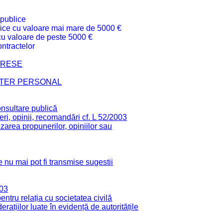
 publice
ublice cu valoare mai mare de 5000 €
 cu valoare de peste 5000 €
ntractelor
TERESE
CTER PERSONAL
onsultare publică
ri, opinii, recomandări cf. L 52/2003
zarea propunerilor, opiniilor sau
 nu mai pot fi transmise sugestii
003
tru relația cu societatea civilă
derațiilor luate în evidență de autoritățile