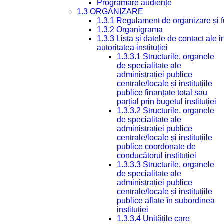
Programare audiențe
1.3 ORGANIZARE
1.3.1 Regulament de organizare și 
1.3.2 Organigrama
1.3.3 Lista și datele de contact ale
autoritatea instituției
1.3.3.1 Structurile, organele
de specialitate ale
administrației publice
centrale/locale și instituțiile
publice finanțate total sau
parțial prin bugetul instituției
1.3.3.2 Structurile, organele
de specialitate ale
administrației publice
centrale/locale și instituțiile
publice coordonate de
conducătorul instituției
1.3.3.3 Structurile, organele
de specialitate ale
administrației publice
centrale/locale și instituțiile
publice aflate în subordinea
instituției
1.3.3.4 Unitățile care