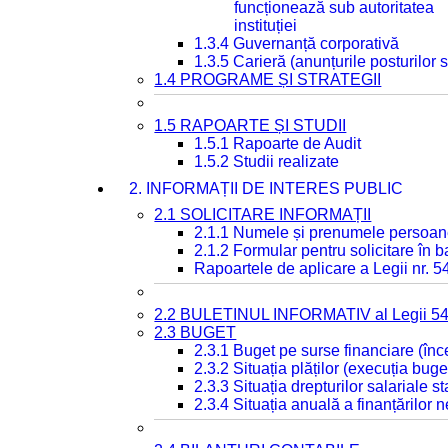
funcționează sub autoritatea
instituției
1.3.4 Guvernanță corporativă
1.3.5 Carieră (anunțurile posturilor
1.4 PROGRAME ȘI STRATEGII
1.5 RAPOARTE ȘI STUDII
1.5.1 Rapoarte de Audit
1.5.2 Studii realizate
2. INFORMAȚII DE INTERES PUBLIC
2.1 SOLICITARE INFORMAȚII
2.1.1 Numele și prenumele persoan
2.1.2 Formular pentru solicitare în 
Rapoartele de aplicare a Legii nr. 
2.2 BULETINUL INFORMATIV al Legii 5
2.3 BUGET
2.3.1 Buget pe surse financiare (în
2.3.2 Situația plăților (execuția buge
2.3.3 Situația drepturilor salariale s
2.3.4 Situația anuală a finanțărilor