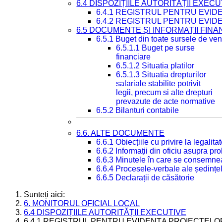
6.4 DISPOZIȚIILE AUTORITĂȚII EXECU
6.4.1 REGISTRUL PENTRU EVID
6.4.2 REGISTRUL PENTRU EVID
6.5 DOCUMENTE ȘI INFORMAȚII FIN
6.5.1 Buget din toate sursele de veni
6.5.1.1 Buget pe surse
financiare
6.5.1.2 Situatia platilor
6.5.1.3 Situatia drepturilor
salariale stabilite potrivit
legii, precum si alte drepturi
prevazute de acte normative
6.5.2 Bilanturi contabile
6.6. ALTE DOCUMENTE
6.6.1 Obiecțiile cu privire la legali
6.6.2 Informații din oficiu asupra p
6.6.3 Minutele în care se consemnea
6.6.4 Procesele-verbale ale ședințel
6.6.5 Declarații de căsătorie
Sunteți aici:
6. MONITORUL OFICIAL LOCAL
6.4 DISPOZIȚIILE AUTORITĂȚII EXECUTIVE
6.4.1 REGISTRUL PENTRU EVIDENȚA PROIECTELOR