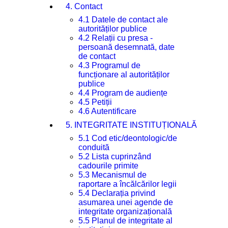
4. Contact
4.1 Datele de contact ale
autorităților publice
4.2 Relații cu presa -
persoană desemnată, date
de contact
4.3 Programul de
funcționare al autorităților
publice
4.4 Program de audiențe
4.5 Petiții
4.6 Autentificare
5. INTEGRITATE INSTITUȚIONALĂ
5.1 Cod etic/deontologic/de
conduită
5.2 Lista cuprinzând
cadourile primite
5.3 Mecanismul de
raportare a încălcărilor legii
5.4 Declarația privind
asumarea unei agende de
integritate organizațională
5.5 Planul de integritate al