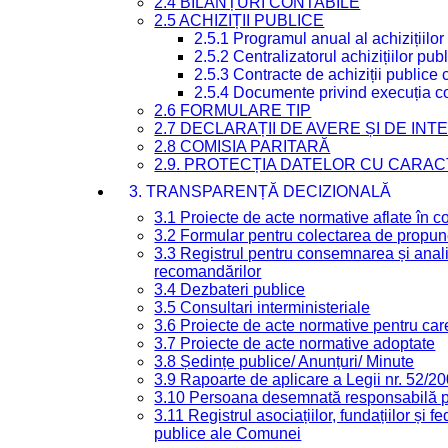
2.4 BILANȚURI CONTABILE
2.5 ACHIZIȚII PUBLICE
2.5.1 Programul anual al achizițiilor
2.5.2 Centralizatorul achizițiilor p
2.5.3 Contracte de achiziții publice
2.5.4 Documente privind execuția co
2.6 FORMULARE TIP
2.7 DECLARAȚII DE AVERE ȘI DE IN
2.8 COMISIA PARITARĂ
2.9. PROTECȚIA DATELOR CU CARA
3. TRANSPARENȚĂ DECIZIONALĂ
3.1 Proiecte de acte normative aflate în c
3.2 Formular pentru colectarea de propune
3.3 Registrul pentru consemnarea și anali
recomandărilor
3.4 Dezbateri publice
3.5 Consultari interministeriale
3.6 Proiecte de acte normative pentru care
3.7 Proiecte de acte normative adoptate
3.8 Ședințe publice/ Anunțuri/ Minute
3.9 Rapoarte de aplicare a Legii nr. 52/2
3.10 Persoana desemnată responsabilă pen
3.11 Registrul asociațiilor, fundațiilor și fe
publice ale Comunei