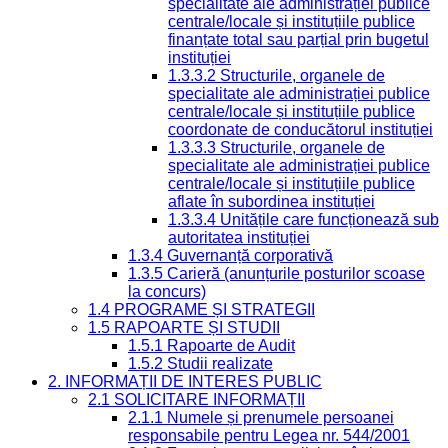
specialitate ale administrației publice
centrale/locale și instituțiile publice
finanțate total sau parțial prin bugetul
instituției
1.3.3.2 Structurile, organele de
specialitate ale administrației publice
centrale/locale și instituțiile publice
coordonate de conducătorul instituției
1.3.3.3 Structurile, organele de
specialitate ale administrației publice
centrale/locale și instituțiile publice
aflate în subordinea instituției
1.3.3.4 Unitățile care funcționează sub
autoritatea instituției
1.3.4 Guvernanță corporativă
1.3.5 Carieră (anunțurile posturilor scoase
la concurs)
1.4 PROGRAME ȘI STRATEGII
1.5 RAPOARTE ȘI STUDII
1.5.1 Rapoarte de Audit
1.5.2 Studii realizate
2. INFORMAȚII DE INTERES PUBLIC
2.1 SOLICITARE INFORMAȚII
2.1.1 Numele și prenumele persoanei
responsabile pentru Legea nr. 544/2001