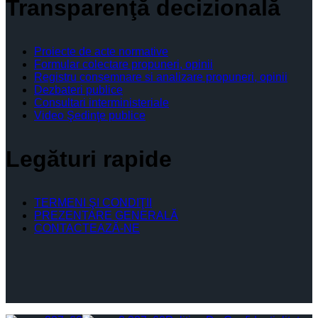
Transparenţă decizională
Proiecte de acte normative
Formular colectare propuneri, opinii
Registru consemnare si analizare propuneri, opinii
Dezbateri publice
Consultari interministeriale
Video Şedinţe publice
Legături rapide
TERMENI ŞI CONDIŢII
PREZENTARE GENERALĂ
CONTACTEAZĂ-NE