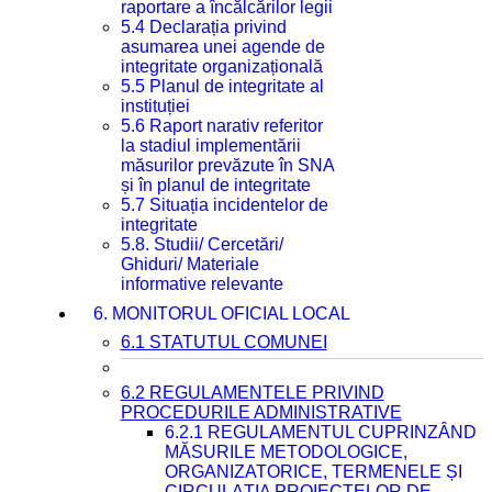
raportare a încălcărilor legii
5.4 Declarația privind
asumarea unei agende de
integritate organizațională
5.5 Planul de integritate al
instituției
5.6 Raport narativ referitor
la stadiul implementării
măsurilor prevăzute în SNA
și în planul de integritate
5.7 Situația incidentelor de
integritate
5.8. Studii/ Cercetări/
Ghiduri/ Materiale
informative relevante
6. MONITORUL OFICIAL LOCAL
6.1 STATUTUL COMUNEI
6.2 REGULAMENTELE PRIVIND
PROCEDURILE ADMINISTRATIVE
6.2.1 REGULAMENTUL CUPRINZÂND
MĂSURILE METODOLOGICE,
ORGANIZATORICE, TERMENELE ȘI
CIRCULAȚIA PROIECTELOR DE