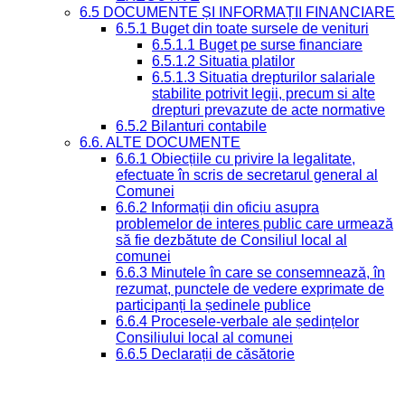
6.5 DOCUMENTE ȘI INFORMAȚII FINANCIARE
6.5.1 Buget din toate sursele de venituri
6.5.1.1 Buget pe surse financiare
6.5.1.2 Situatia platilor
6.5.1.3 Situatia drepturilor salariale
stabilite potrivit legii, precum si alte
drepturi prevazute de acte normative
6.5.2 Bilanturi contabile
6.6. ALTE DOCUMENTE
6.6.1 Obiecțiile cu privire la legalitate,
efectuate în scris de secretarul general al
Comunei
6.6.2 Informații din oficiu asupra
problemelor de interes public care urmează
să fie dezbătute de Consiliul local al
comunei
6.6.3 Minutele în care se consemnează, în
rezumat, punctele de vedere exprimate de
participanți la ședinele publice
6.6.4 Procesele-verbale ale ședințelor
Consiliului local al comunei
6.6.5 Declarații de căsătorie