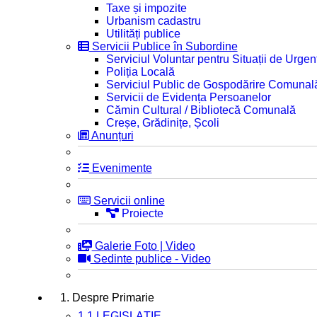
Taxe și impozite
Urbanism cadastru
Utilități publice
Servicii Publice în Subordine
Serviciul Voluntar pentru Situații de Urgen
Poliția Locală
Serviciul Public de Gospodărire Comunal
Servicii de Evidența Persoanelor
Cămin Cultural / Bibliotecă Comunală
Creșe, Grădinițe, Școli
Anunțuri
Evenimente
Servicii online
Proiecte
Galerie Foto | Video
Sedinte publice - Video
1. Despre Primarie
1.1 LEGISLAȚIE