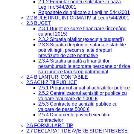
2.1.2 Formular pentru solicitare în baza
Legii nr. 544/2001
Rapoartele de aplicare a Legii nr. 544/2001
2.2 BULETINUL INFORMATIV al Legii 544/2001
2.3 BUGET
2.3.1 Buget pe surse financiare (începând
cu anul 2015)
2.3.2 Situația plăților (execuția bugetară)
2.3.3 Situația drepturilor salariale stabilite
potrivit legii, precum și alte drepturi
prevăzute de acte normative
2.3.4 Situația anuală a finanțărilor
nerambursabile acordate persoanelor fizice
sau juridice fără scop patrimonial
2.4 BILANȚURI CONTABILE
2.5 ACHIZIȚII PUBLICE
2.5.1 Programul anual al achizițiilor publice
2.5.2 Centralizatorul achizițiilor publice cu
valoare mai mare de 5000 €
2.5.3 Contracte de achiziții publice cu
valoare de peste 5000 €
2.5.4 Documente privind execuția
contractelor
2.6 FORMULARE TIP
2.7 DECLARAȚII DE AVERE ȘI DE INTERESE