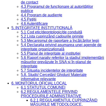
de contact
4.3 Programul de funcționare al autorităților
publice
4.4 Program de audiențe
4.5 Petiții
4.6 Autentificare
5. INTEGRITATE INSTITUȚIONALĂ
5.1 Cod etic/deontologic/de conduită
5.2 Lista cuprinzând cadourile primite
5.3 Mecanismul de raportare a încălcărilor legii
5.4 Declarația privind asumarea unei agende de
integritate organizațională
5.5 Planul de integritate al instituției
5.6 Raport narativ referitor la stadiul implementării
măsurilor prevăzute în SNA și în planul de
integritate
5.7 Situația incidentelor de integritate
5.8. Studii/ Cercetări/ Ghiduri/ Materiale
informative relevante
6. MONITORUL OFICIAL LOCAL
6.1 STATUTUL COMUNEI
6.2 REGULAMENTELE PRIVIND
PROCEDURILE ADMINISTRATIVE
6.2.1 REGULAMENTUL CUPRINZÂND
MĂSURILE METODOLOGICE,