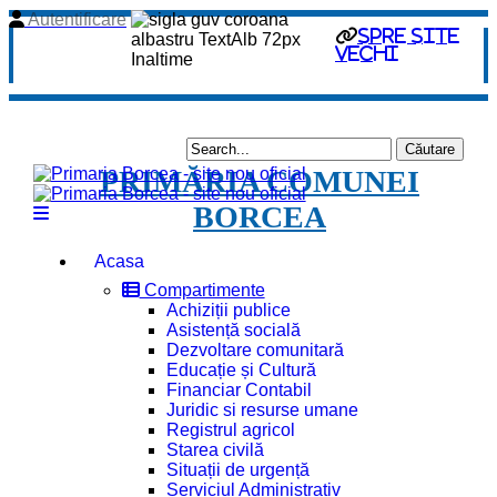
Autentificare
spre site
vechi
PRIMĂRIA COMUNEI
BORCEA
Acasa
Compartimente
Achiziții publice
Asistență socială
Dezvoltare comunitară
Educație și Cultură
Financiar Contabil
Juridic si resurse umane
Registrul agricol
Starea civilă
Situații de urgență
Serviciul Administrativ