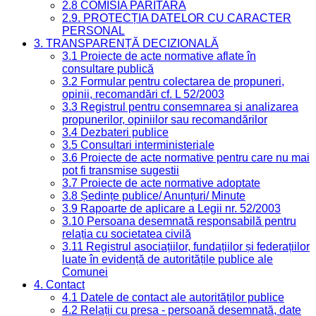
2.8 COMISIA PARITARĂ
2.9. PROTECȚIA DATELOR CU CARACTER
PERSONAL
3. TRANSPARENȚĂ DECIZIONALĂ
3.1 Proiecte de acte normative aflate în
consultare publică
3.2 Formular pentru colectarea de propuneri,
opinii, recomandări cf. L 52/2003
3.3 Registrul pentru consemnarea și analizarea
propunerilor, opiniilor sau recomandărilor
3.4 Dezbateri publice
3.5 Consultari interministeriale
3.6 Proiecte de acte normative pentru care nu mai
pot fi transmise sugestii
3.7 Proiecte de acte normative adoptate
3.8 Ședințe publice/ Anunțuri/ Minute
3.9 Rapoarte de aplicare a Legii nr. 52/2003
3.10 Persoana desemnată responsabilă pentru
relația cu societatea civilă
3.11 Registrul asociațiilor, fundațiilor și federațiilor
luate în evidență de autoritățile publice ale
Comunei
4. Contact
4.1 Datele de contact ale autorităților publice
4.2 Relații cu presa - persoană desemnată, date