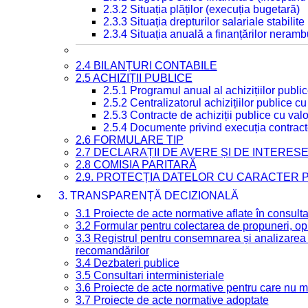
2.3.2 Situația plăților (execuția bugetară)
2.3.3 Situația drepturilor salariale stabilit
2.3.4 Situația anuală a finanțărilor neramb
2.4 BILANȚURI CONTABILE
2.5 ACHIZIȚII PUBLICE
2.5.1 Programul anual al achizițiilor publi
2.5.2 Centralizatorul achizițiilor publice 
2.5.3 Contracte de achiziții publice cu va
2.5.4 Documente privind execuția contract
2.6 FORMULARE TIP
2.7 DECLARAȚII DE AVERE ȘI DE INTERES
2.8 COMISIA PARITARĂ
2.9. PROTECȚIA DATELOR CU CARACTER
3. TRANSPARENȚĂ DECIZIONALĂ
3.1 Proiecte de acte normative aflate în consult
3.2 Formular pentru colectarea de propuneri, opi
3.3 Registrul pentru consemnarea și analizarea p
recomandărilor
3.4 Dezbateri publice
3.5 Consultari interministeriale
3.6 Proiecte de acte normative pentru care nu ma
3.7 Proiecte de acte normative adoptate