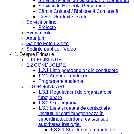
Serviciul Public de Gospodărire Comunală
Servicii de Evidența Persoanelor
Cămin Cultural / Bibliotecă Comunală
Creșe, Grădinițe, Școli
Servicii online
Proiecte
Evenimente
Anunțuri
Galerie Foto | Video
Sedinte publice - Video
1. Despre Primarie
1.1 LEGISLAȚIE
1.2 CONDUCERE
1.2.1 Lista persoanelor din conducere
1.2.2 Agenda conducerii
Programare audiențe
1.3 ORGANIZARE
1.3.1 Regulament de organizare și
funcționare
1.3.2 Organigrama
1.3.3 Lista și datele de contact ale
instituțiilor care funcționează în
subordinea/coordonarea sau sub
autoritatea instituției
1.3.3.1 Structurile, organele de