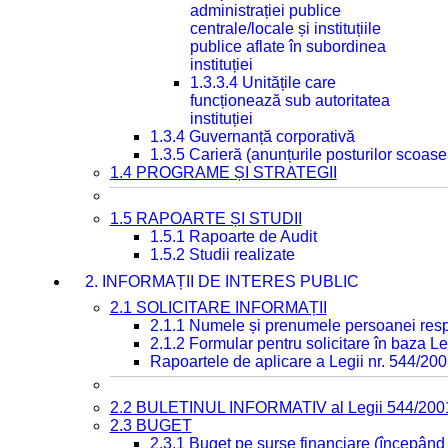
administrației publice
centrale/locale și instituțiile
publice aflate în subordinea
instituției
1.3.3.4 Unitățile care
funcționează sub autoritatea
instituției
1.3.4 Guvernanță corporativă
1.3.5 Carieră (anunțurile posturilor scoase
1.4 PROGRAME ȘI STRATEGII
1.5 RAPOARTE ȘI STUDII
1.5.1 Rapoarte de Audit
1.5.2 Studii realizate
2. INFORMAȚII DE INTERES PUBLIC
2.1 SOLICITARE INFORMAȚII
2.1.1 Numele și prenumele persoanei resp
2.1.2 Formular pentru solicitare în baza Le
Rapoartele de aplicare a Legii nr. 544/20
2.2 BULETINUL INFORMATIV al Legii 544/200
2.3 BUGET
2.3.1 Buget pe surse financiare (începând