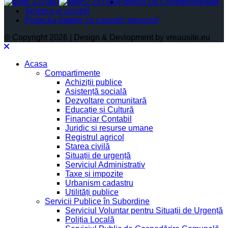
Politica De Confidențialitate
Termeni și condiții
Protectia datelor cu caracter personal
© Copyright 2026 | Design & Devlopment by vreausite.eu
Acasa
Compartimente
Achiziții publice
Asistență socială
Dezvoltare comunitară
Educație și Cultură
Financiar Contabil
Juridic si resurse umane
Registrul agricol
Starea civilă
Situații de urgență
Serviciul Administrativ
Taxe și impozite
Urbanism cadastru
Utilități publice
Servicii Publice în Subordine
Serviciul Voluntar pentru Situații de Urgență
Poliția Locală