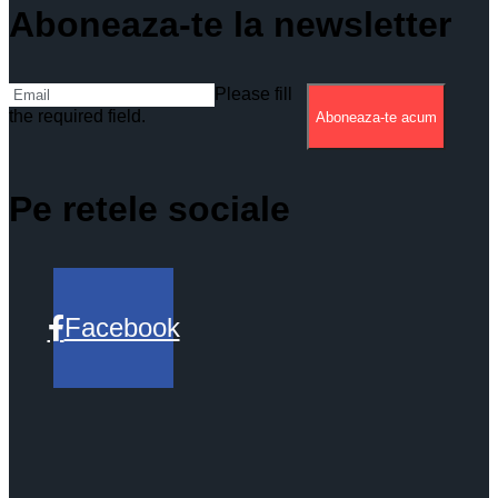
Aboneaza-te la newsletter
Please fill
the required field.
Aboneaza-te acum
Pe retele sociale
Facebook