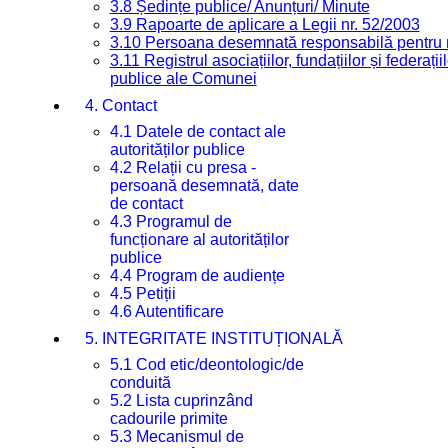
3.8 Ședințe publice/ Anunțuri/ Minute
3.9 Rapoarte de aplicare a Legii nr. 52/2003
3.10 Persoana desemnată responsabilă pentru re
3.11 Registrul asociațiilor, fundațiilor și federații
publice ale Comunei
4. Contact
4.1 Datele de contact ale
autorităților publice
4.2 Relații cu presa -
persoană desemnată, date
de contact
4.3 Programul de
funcționare al autorităților
publice
4.4 Program de audiențe
4.5 Petiții
4.6 Autentificare
5. INTEGRITATE INSTITUȚIONALĂ
5.1 Cod etic/deontologic/de
conduită
5.2 Lista cuprinzând
cadourile primite
5.3 Mecanismul de