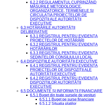
6.2.2 REGULAMENTUL CUPRINZÂND
MĂSURILE METODOLOGICE,
ORGANIZATORICE, TERMENELE ȘI
CIRCULAȚIA PROIECTELOR DE
DISPOZIȚII ALE AUTORITĂȚII
EXECUTIVE
6.3 HOTĂRÂRILE AUTORITĂȚII
DELIBERATIVE
6.3.1 REGISTRUL PENTRU EVIDENȚA
PROIECTELOR DE HOTĂRÂRI
6.3.2 REGISTRUL PENTRU EVIDENȚA
HOTĂRÂRILOR
6.3.3 REGISTRUL PENTRU EVIDENȚA
ȘEDINȚELOR CONSILIULUI LOCAL
6.4 DISPOZIȚIILE AUTORITĂȚII EXECUTIVE
6.4.1 REGISTRUL PENTRU EVIDENȚA
PROIECTELOR DE DISPOZIȚII ALE
AUTORITĂȚII EXECUTIVE
6.4.2 REGISTRUL PENTRU EVIDENȚA
DISPOZIȚIILOR AUTORITĂȚII
EXECUTIVE
6.5 DOCUMENTE ȘI INFORMAȚII FINANCIARE
6.5.1 Buget din toate sursele de venituri
6.5.1.1 Buget pe surse financiare
6.5.1.2 Situatia platilor