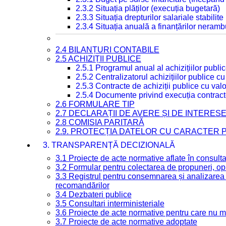
2.3.2 Situația plăților (execuția bugetară)
2.3.3 Situația drepturilor salariale stabilit
2.3.4 Situația anuală a finanțărilor neramb
2.4 BILANȚURI CONTABILE
2.5 ACHIZIȚII PUBLICE
2.5.1 Programul anual al achizițiilor publi
2.5.2 Centralizatorul achizițiilor publice 
2.5.3 Contracte de achiziții publice cu va
2.5.4 Documente privind execuția contract
2.6 FORMULARE TIP
2.7 DECLARAȚII DE AVERE ȘI DE INTERES
2.8 COMISIA PARITARĂ
2.9. PROTECȚIA DATELOR CU CARACTER
3. TRANSPARENȚĂ DECIZIONALĂ
3.1 Proiecte de acte normative aflate în consult
3.2 Formular pentru colectarea de propuneri, opi
3.3 Registrul pentru consemnarea și analizarea p
recomandărilor
3.4 Dezbateri publice
3.5 Consultari interministeriale
3.6 Proiecte de acte normative pentru care nu ma
3.7 Proiecte de acte normative adoptate