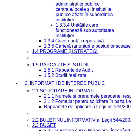
administrației publice
centrale/locale și instituțiile
publice aflate în subordinea
instituției
1.3.3.4 Unitățile care
funcționează sub autoritatea
instituției
1.3.4 Guvernanță corporativă
1.3.5 Carieră (anunțurile posturilor scoase
1.4 PROGRAME ȘI STRATEGII
1.5 RAPOARTE ȘI STUDII
1.5.1 Rapoarte de Audit
1.5.2 Studii realizate
2. INFORMAȚII DE INTERES PUBLIC
2.1 SOLICITARE INFORMAȚII
2.1.1 Numele și prenumele persoanei resp
2.1.2 Formular pentru solicitare în baza Le
Rapoartele de aplicare a Legii nr. 544/20
2.2 BULETINUL INFORMATIV al Legii 544/200
2.3 BUGET
2.3.1 Buget pe surse financiare (începând