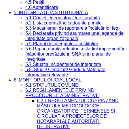
4.5 Petiții
4.6 Autentificare
5. INTEGRITATE INSTITUȚIONALĂ
5.1 Cod etic/deontologic/de conduită
5.2 Lista cuprinzând cadourile primite
5.3 Mecanismul de raportare a încălcărilor legii
5.4 Declarația privind asumarea unei agende de
integritate organizațională
5.5 Planul de integritate al instituției
5.6 Raport narativ referitor la stadiul implementării
măsurilor prevăzute în SNA și în planul de
integritate
5.7 Situația incidentelor de integritate
5.8. Studii/ Cercetări/ Ghiduri/ Materiale
informative relevante
6. MONITORUL OFICIAL LOCAL
6.1 STATUTUL COMUNEI
6.2 REGULAMENTELE PRIVIND
PROCEDURILE ADMINISTRATIVE
6.2.1 REGULAMENTUL CUPRINZÂND
MĂSURILE METODOLOGICE,
ORGANIZATORICE, TERMENELE ȘI
CIRCULAȚIA PROIECTELOR DE
HOTĂRÂRI ALE AUTORITĂȚII
DELIBERATIVE