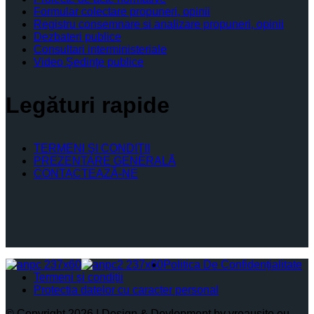
Formular colectare propuneri, opinii
Registru consemnare si analizare propuneri, opinii
Dezbateri publice
Consultari interministeriale
Video Şedinţe publice
Legături rapide
TERMENI ŞI CONDIŢII
PREZENTARE GENERALĂ
CONTACTEAZĂ-NE
Politica De Confidențialitate
Termeni și condiții
Protectia datelor cu caracter personal
© Copyright 2026 | Design & Devlopment by vreausite.eu