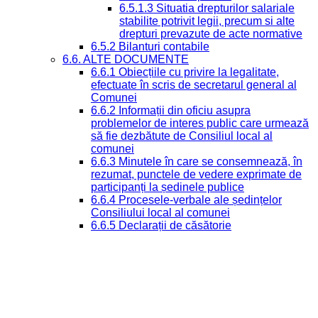
6.5.1.3 Situatia drepturilor salariale
stabilite potrivit legii, precum si alte
drepturi prevazute de acte normative
6.5.2 Bilanturi contabile
6.6. ALTE DOCUMENTE
6.6.1 Obiecțiile cu privire la legalitate,
efectuate în scris de secretarul general al
Comunei
6.6.2 Informații din oficiu asupra
problemelor de interes public care urmează
să fie dezbătute de Consiliul local al
comunei
6.6.3 Minutele în care se consemnează, în
rezumat, punctele de vedere exprimate de
participanți la ședinele publice
6.6.4 Procesele-verbale ale ședințelor
Consiliului local al comunei
6.6.5 Declarații de căsătorie