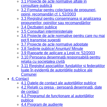
3.1 Proiecte de acte normative aflate în
consultare publică
3.2 Formular pentru colectarea de propuneri,
opinii, recomandări cf. L 52/2003
3.3 Registrul pentru consemnarea și analizarea
propunerilor, opiniilor sau recomandărilor
3.4 Dezbateri publice
3.5 Consultari interministeriale
3.6 Proiecte de acte normative pentru care nu mai
pot fi transmise sugestii
3.7 Proiecte de acte normative adoptate
3.8 Ședințe publice/ Anunțuri/ Minute
3.9 Rapoarte de aplicare a Legii nr. 52/2003
3.10 Persoana desemnată responsabilă pentru
relația cu societatea civilă
3.11 Registrul asociațiilor, fundațiilor și federațiilor
luate în evidență de autoritățile publice ale
Comunei
4. Contact
4.1 Datele de contact ale autorităților publice
4.2 Relații cu presa - persoană desemnată, date
de contact
4.3 Programul de funcționare al autorităților
publice
4.4 Program de audiențe