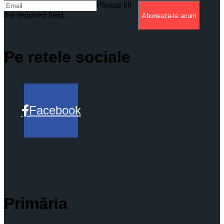
Please fill
the required field.
Aboneaza-te acum
Pe retele sociale
Facebook
Primăria