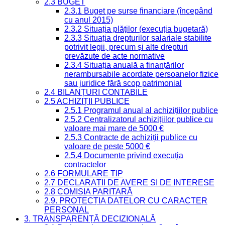
2.3 BUGET
2.3.1 Buget pe surse financiare (începând
cu anul 2015)
2.3.2 Situația plăților (execuția bugetară)
2.3.3 Situația drepturilor salariale stabilite
potrivit legii, precum și alte drepturi
prevăzute de acte normative
2.3.4 Situația anuală a finanțărilor
nerambursabile acordate persoanelor fizice
sau juridice fără scop patrimonial
2.4 BILANȚURI CONTABILE
2.5 ACHIZIȚII PUBLICE
2.5.1 Programul anual al achizițiilor publice
2.5.2 Centralizatorul achizițiilor publice cu
valoare mai mare de 5000 €
2.5.3 Contracte de achiziții publice cu
valoare de peste 5000 €
2.5.4 Documente privind execuția
contractelor
2.6 FORMULARE TIP
2.7 DECLARAȚII DE AVERE ȘI DE INTERESE
2.8 COMISIA PARITARĂ
2.9. PROTECȚIA DATELOR CU CARACTER
PERSONAL
3. TRANSPARENȚĂ DECIZIONALĂ