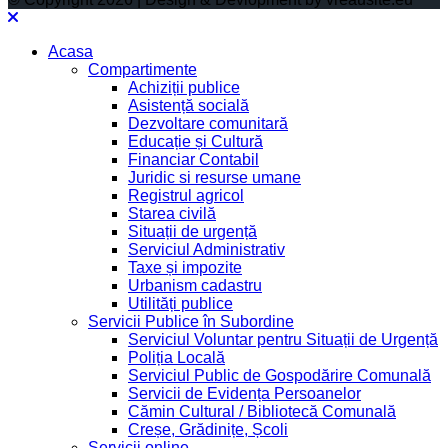
Acasa
Compartimente
Achiziții publice
Asistență socială
Dezvoltare comunitară
Educație și Cultură
Financiar Contabil
Juridic si resurse umane
Registrul agricol
Starea civilă
Situații de urgență
Serviciul Administrativ
Taxe și impozite
Urbanism cadastru
Utilități publice
Servicii Publice în Subordine
Serviciul Voluntar pentru Situații de Urgență
Poliția Locală
Serviciul Public de Gospodărire Comunală
Servicii de Evidența Persoanelor
Cămin Cultural / Bibliotecă Comunală
Creșe, Grădinițe, Școli
Servicii online