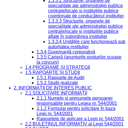
1.3.3.2 Structurile, organele de
specialitate ale administrației publice
centrale/locale și instituțiile publice
coordonate de conducătorul instituției
1.3.3.3 Structurile, organele de
specialitate ale administrației publice
centrale/locale și instituțiile publice
aflate în subordinea instituției
1.3.3.4 Unitățile care funcționează sub
autoritatea instituției
1.3.4 Guvernanță corporativă
1.3.5 Carieră (anunțurile posturilor scoase
la concurs)
1.4 PROGRAME ȘI STRATEGII
1.5 RAPOARTE ȘI STUDII
1.5.1 Rapoarte de Audit
1.5.2 Studii realizate
2. INFORMAȚII DE INTERES PUBLIC
2.1 SOLICITARE INFORMAȚII
2.1.1 Numele și prenumele persoanei
responsabile pentru Legea nr. 544/2001
2.1.2 Formular pentru solicitare în baza
Legii nr. 544/2001
Rapoartele de aplicare a Legii nr. 544/2001
2.2 BULETINUL INFORMATIV al Legii 544/2001