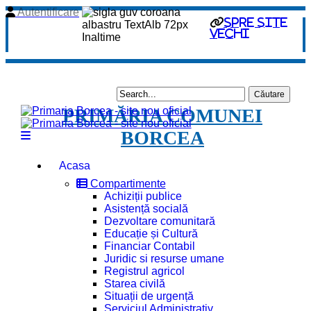
Autentificare
spre site
vechi
PRIMĂRIA COMUNEI
BORCEA
Acasa
Compartimente
Achiziții publice
Asistență socială
Dezvoltare comunitară
Educație și Cultură
Financiar Contabil
Juridic si resurse umane
Registrul agricol
Starea civilă
Situații de urgență
Serviciul Administrativ