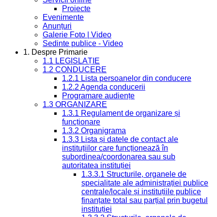
Proiecte
Evenimente
Anunțuri
Galerie Foto | Video
Sedinte publice - Video
1. Despre Primarie
1.1 LEGISLAȚIE
1.2 CONDUCERE
1.2.1 Lista persoanelor din conducere
1.2.2 Agenda conducerii
Programare audiențe
1.3 ORGANIZARE
1.3.1 Regulament de organizare și
funcționare
1.3.2 Organigrama
1.3.3 Lista și datele de contact ale
instituțiilor care funcționează în
subordinea/coordonarea sau sub
autoritatea instituției
1.3.3.1 Structurile, organele de
specialitate ale administrației publice
centrale/locale și instituțiile publice
finanțate total sau parțial prin bugetul
instituției