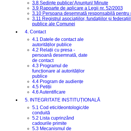
3.8 Ședințe publice/ Anunțuri/ Minute
3.9 Rapoarte de aplicare a Legii nr. 52/2003
3.10 Persoana desemnată responsabilă pentru re
3.11 Registrul asociațiilor, fundațiilor și federații
publice ale Comunei
4. Contact
4.1 Datele de contact ale
autorităților publice
4.2 Relații cu presa -
persoană desemnată, date
de contact
4.3 Programul de
funcționare al autorităților
publice
4.4 Program de audiențe
4.5 Petiții
4.6 Autentificare
5. INTEGRITATE INSTITUȚIONALĂ
5.1 Cod etic/deontologic/de
conduită
5.2 Lista cuprinzând
cadourile primite
5.3 Mecanismul de