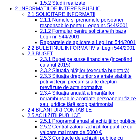
1.5.2 Studii realizate
2. INFORMAȚII DE INTERES PUBLIC
2.1 SOLICITARE INFORMAȚII
2.1.1 Numele și prenumele persoanei
responsabile pentru Legea nr. 544/2001
2.1.2 Formular pentru solicitare în baza
Legii nr. 544/2001
Rapoartele de aplicare a Legii nr. 544/2001
2.2 BULETINUL INFORMATIV al Legii 544/2001
2.3 BUGET
2.3.1 Buget pe surse financiare (începând
cu anul 2015)
2.3.2 Situația plăților (execuția bugetară)
2.3.3 Situația drepturilor salariale stabilite
potrivit legii, precum și alte drepturi
prevăzute de acte normative
2.3.4 Situația anuală a finanțărilor
nerambursabile acordate persoanelor fizice
sau juridice fără scop patrimonial
2.4 BILANȚURI CONTABILE
2.5 ACHIZIȚII PUBLICE
2.5.1 Programul anual al achizițiilor publice
2.5.2 Centralizatorul achizițiilor publice cu
valoare mai mare de 5000 €
2.5.3 Contracte de achiziții publice cu