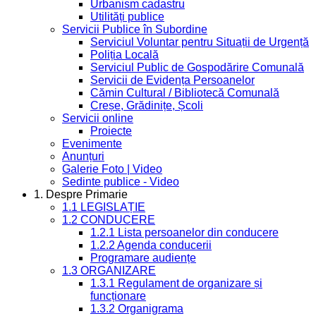
Urbanism cadastru
Utilități publice
Servicii Publice în Subordine
Serviciul Voluntar pentru Situații de Urgență
Poliția Locală
Serviciul Public de Gospodărire Comunală
Servicii de Evidența Persoanelor
Cămin Cultural / Bibliotecă Comunală
Creșe, Grădinițe, Școli
Servicii online
Proiecte
Evenimente
Anunțuri
Galerie Foto | Video
Sedinte publice - Video
1. Despre Primarie
1.1 LEGISLAȚIE
1.2 CONDUCERE
1.2.1 Lista persoanelor din conducere
1.2.2 Agenda conducerii
Programare audiențe
1.3 ORGANIZARE
1.3.1 Regulament de organizare și
funcționare
1.3.2 Organigrama