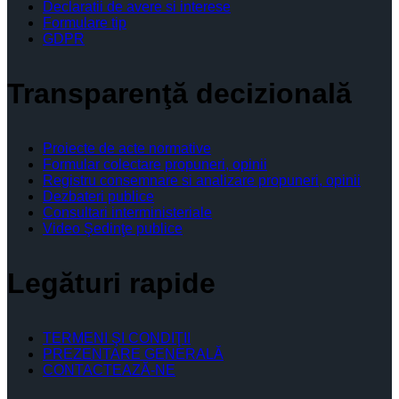
Declaratii de avere si interese
Formulare tip
GDPR
Transparenţă decizională
Proiecte de acte normative
Formular colectare propuneri, opinii
Registru consemnare si analizare propuneri, opinii
Dezbateri publice
Consultari interministeriale
Video Şedinţe publice
Legături rapide
TERMENI ŞI CONDIŢII
PREZENTARE GENERALĂ
CONTACTEAZĂ-NE