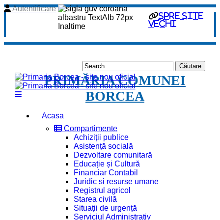
Autentificare
spre site
vechi
PRIMĂRIA COMUNEI
BORCEA
Acasa
Compartimente
Achiziții publice
Asistență socială
Dezvoltare comunitară
Educație și Cultură
Financiar Contabil
Juridic si resurse umane
Registrul agricol
Starea civilă
Situații de urgență
Serviciul Administrativ