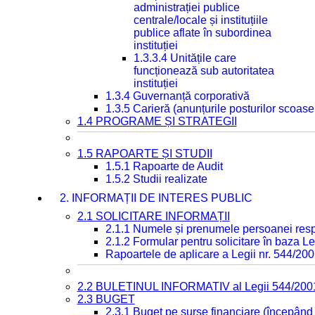
administrației publice
centrale/locale și instituțiile
publice aflate în subordinea
instituției
1.3.3.4 Unitățile care
funcționează sub autoritatea
instituției
1.3.4 Guvernanță corporativă
1.3.5 Carieră (anunțurile posturilor scoase
1.4 PROGRAME ȘI STRATEGII
1.5 RAPOARTE ȘI STUDII
1.5.1 Rapoarte de Audit
1.5.2 Studii realizate
2. INFORMAȚII DE INTERES PUBLIC
2.1 SOLICITARE INFORMAȚII
2.1.1 Numele și prenumele persoanei resp
2.1.2 Formular pentru solicitare în baza Le
Rapoartele de aplicare a Legii nr. 544/20
2.2 BULETINUL INFORMATIV al Legii 544/200
2.3 BUGET
2.3.1 Buget pe surse financiare (începând