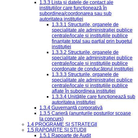
1.3.3 Lista și datele de contact ale
instituțiilor care funcționează în
subordinea/coordonarea sau sub
autoritatea instituției
1.3.3.1 Structurile, organele de
specialitate ale administrației publice
centrale/locale și instituțiile publice
finanțate total sau parțial prin bugetul
instituției
1.3.3.2 Structurile, organele de
specialitate ale administrației publice
centrale/locale și instituțiile publice
coordonate de conducătorul instituției
1.3.3.3 Structurile, organele de
specialitate ale administrației publice
centrale/locale și instituțiile publice
aflate în subordinea instituției
1.3.3.4 Unitățile care funcționează sub
autoritatea instituției
1.3.4 Guvernanță corporativă
1.3.5 Carieră (anunțurile posturilor scoase
la concurs)
1.4 PROGRAME ȘI STRATEGII
1.5 RAPOARTE ȘI STUDII
1.5.1 Rapoarte de Audit