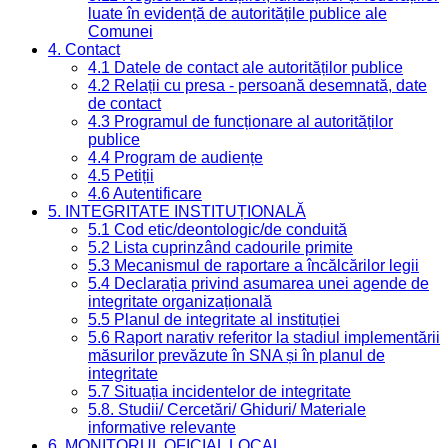
luate în evidență de autoritățile publice ale
Comunei
4. Contact
4.1 Datele de contact ale autorităților publice
4.2 Relații cu presa - persoană desemnată, date
de contact
4.3 Programul de funcționare al autorităților
publice
4.4 Program de audiențe
4.5 Petiții
4.6 Autentificare
5. INTEGRITATE INSTITUȚIONALĂ
5.1 Cod etic/deontologic/de conduită
5.2 Lista cuprinzând cadourile primite
5.3 Mecanismul de raportare a încălcărilor legii
5.4 Declarația privind asumarea unei agende de
integritate organizațională
5.5 Planul de integritate al instituției
5.6 Raport narativ referitor la stadiul implementării
măsurilor prevăzute în SNA și în planul de
integritate
5.7 Situația incidentelor de integritate
5.8. Studii/ Cercetări/ Ghiduri/ Materiale
informative relevante
6. MONITORUL OFICIAL LOCAL