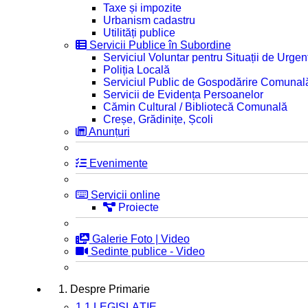
Taxe și impozite
Urbanism cadastru
Utilități publice
Servicii Publice în Subordine
Serviciul Voluntar pentru Situații de Urgen
Poliția Locală
Serviciul Public de Gospodărire Comunal
Servicii de Evidența Persoanelor
Cămin Cultural / Bibliotecă Comunală
Creșe, Grădinițe, Școli
Anunțuri
Evenimente
Servicii online
Proiecte
Galerie Foto | Video
Sedinte publice - Video
1. Despre Primarie
1.1 LEGISLAȚIE