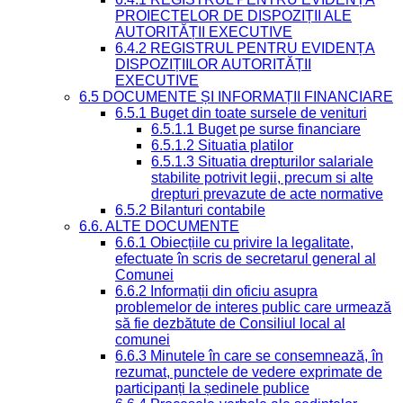
PROIECTELOR DE DISPOZIȚII ALE
AUTORITĂȚII EXECUTIVE
6.4.2 REGISTRUL PENTRU EVIDENȚA
DISPOZIȚIILOR AUTORITĂȚII
EXECUTIVE
6.5 DOCUMENTE ȘI INFORMAȚII FINANCIARE
6.5.1 Buget din toate sursele de venituri
6.5.1.1 Buget pe surse financiare
6.5.1.2 Situatia platilor
6.5.1.3 Situatia drepturilor salariale
stabilite potrivit legii, precum si alte
drepturi prevazute de acte normative
6.5.2 Bilanturi contabile
6.6. ALTE DOCUMENTE
6.6.1 Obiecțiile cu privire la legalitate,
efectuate în scris de secretarul general al
Comunei
6.6.2 Informații din oficiu asupra
problemelor de interes public care urmează
să fie dezbătute de Consiliul local al
comunei
6.6.3 Minutele în care se consemnează, în
rezumat, punctele de vedere exprimate de
participanți la ședinele publice