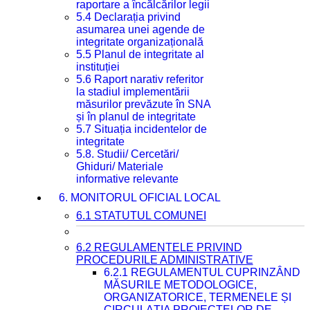
raportare a încălcărilor legii
5.4 Declarația privind
asumarea unei agende de
integritate organizațională
5.5 Planul de integritate al
instituției
5.6 Raport narativ referitor
la stadiul implementării
măsurilor prevăzute în SNA
și în planul de integritate
5.7 Situația incidentelor de
integritate
5.8. Studii/ Cercetări/
Ghiduri/ Materiale
informative relevante
6. MONITORUL OFICIAL LOCAL
6.1 STATUTUL COMUNEI
6.2 REGULAMENTELE PRIVIND
PROCEDURILE ADMINISTRATIVE
6.2.1 REGULAMENTUL CUPRINZÂND
MĂSURILE METODOLOGICE,
ORGANIZATORICE, TERMENELE ȘI
CIRCULAȚIA PROIECTELOR DE