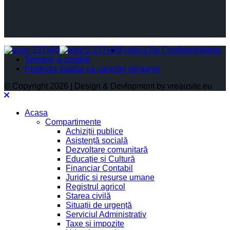
Politica De Confidențialitate
Termeni și condiții
Protectia datelor cu caracter personal
© Copyright 2026 | Design & Devlopment by vreausite.eu
Acasa
Compartimente
Achiziții publice
Asistență socială
Dezvoltare comunitară
Educație și Cultură
Financiar Contabil
Juridic si resurse umane
Registrul agricol
Starea civilă
Situații de urgență
Serviciul Administrativ
Taxe și impozite