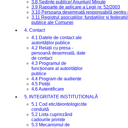
3.8 Ședințe publice/ Anunțuri/ Minute
3.9 Rapoarte de aplicare a Legii nr. 52/2003
3.10 Persoana desemnată responsabilă pentru re
3.11 Registrul asociațiilor, fundațiilor și federații
publice ale Comunei
4. Contact
4.1 Datele de contact ale
autorităților publice
4.2 Relații cu presa -
persoană desemnată, date
de contact
4.3 Programul de
funcționare al autorităților
publice
4.4 Program de audiențe
4.5 Petiții
4.6 Autentificare
5. INTEGRITATE INSTITUȚIONALĂ
5.1 Cod etic/deontologic/de
conduită
5.2 Lista cuprinzând
cadourile primite
5.3 Mecanismul de