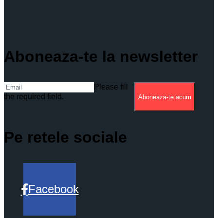
Aboneaza-te la newsletter
Please fill
the required field.
Aboneaza-te acum
Pe retele sociale
Facebook