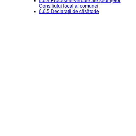
6.6.4 Procesele-verbale ale ședințelor
Consiliului local al comunei
6.6.5 Declarații de căsătorie