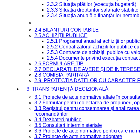
2.3.2 Situația plăților (execuția bugetară)
2.3.3 Situația drepturilor salariale stabilit
2.3.4 Situația anuală a finanțărilor neramb
2.4 BILANȚURI CONTABILE
2.5 ACHIZIȚII PUBLICE
2.5.1 Programul anual al achizițiilor publi
2.5.2 Centralizatorul achizițiilor publice 
2.5.3 Contracte de achiziții publice cu va
2.5.4 Documente privind execuția contract
2.6 FORMULARE TIP
2.7 DECLARAȚII DE AVERE ȘI DE INTERES
2.8 COMISIA PARITARĂ
2.9. PROTECȚIA DATELOR CU CARACTER
3. TRANSPARENȚĂ DECIZIONALĂ
3.1 Proiecte de acte normative aflate în consult
3.2 Formular pentru colectarea de propuneri, opi
3.3 Registrul pentru consemnarea și analizarea p
recomandărilor
3.4 Dezbateri publice
3.5 Consultari interministeriale
3.6 Proiecte de acte normative pentru care nu ma
3.7 Proiecte de acte normative adoptate