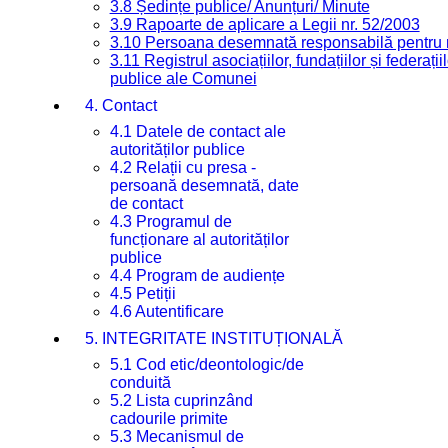
3.8 Ședințe publice/ Anunțuri/ Minute
3.9 Rapoarte de aplicare a Legii nr. 52/2003
3.10 Persoana desemnată responsabilă pentru re
3.11 Registrul asociațiilor, fundațiilor și federații
publice ale Comunei
4. Contact
4.1 Datele de contact ale
autorităților publice
4.2 Relații cu presa -
persoană desemnată, date
de contact
4.3 Programul de
funcționare al autorităților
publice
4.4 Program de audiențe
4.5 Petiții
4.6 Autentificare
5. INTEGRITATE INSTITUȚIONALĂ
5.1 Cod etic/deontologic/de
conduită
5.2 Lista cuprinzând
cadourile primite
5.3 Mecanismul de