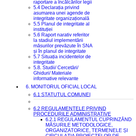
raportare a încălcărilor legii
5.4 Declarația privind
asumarea unei agende de
integritate organizațională
5.5 Planul de integritate al
instituției
5.6 Raport narativ referitor
la stadiul implementării
măsurilor prevăzute în SNA
și în planul de integritate
5.7 Situația incidentelor de
integritate
5.8. Studii/ Cercetări/
Ghiduri/ Materiale
informative relevante
6. MONITORUL OFICIAL LOCAL
6.1 STATUTUL COMUNEI
6.2 REGULAMENTELE PRIVIND
PROCEDURILE ADMINISTRATIVE
6.2.1 REGULAMENTUL CUPRINZÂND
MĂSURILE METODOLOGICE,
ORGANIZATORICE, TERMENELE ȘI
CIRCULAȚIA PROIECTELOR DE