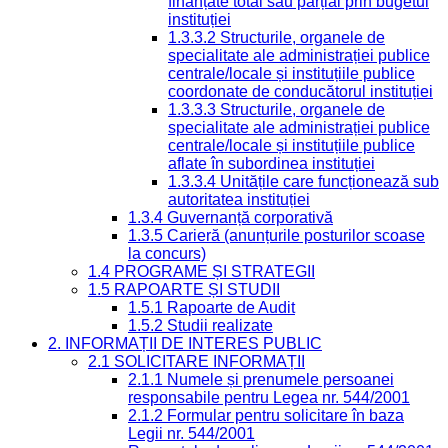
finanțate total sau parțial prin bugetul
instituției
1.3.3.2 Structurile, organele de
specialitate ale administrației publice
centrale/locale și instituțiile publice
coordonate de conducătorul instituției
1.3.3.3 Structurile, organele de
specialitate ale administrației publice
centrale/locale și instituțiile publice
aflate în subordinea instituției
1.3.3.4 Unitățile care funcționează sub
autoritatea instituției
1.3.4 Guvernanță corporativă
1.3.5 Carieră (anunțurile posturilor scoase
la concurs)
1.4 PROGRAME ȘI STRATEGII
1.5 RAPOARTE ȘI STUDII
1.5.1 Rapoarte de Audit
1.5.2 Studii realizate
2. INFORMAȚII DE INTERES PUBLIC
2.1 SOLICITARE INFORMAȚII
2.1.1 Numele și prenumele persoanei
responsabile pentru Legea nr. 544/2001
2.1.2 Formular pentru solicitare în baza
Legii nr. 544/2001