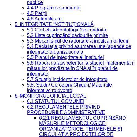
publice
4.4 Program de audiențe
4.5 Petiții
4.6 Autentificare
5. INTEGRITATE INSTITUȚIONALĂ
5.1 Cod etic/deontologic/de conduită
5.2 Lista cuprinzând cadourile primite
5.3 Mecanismul de raportare a încălcărilor legii
5.4 Declarația privind asumarea unei agende de
integritate organizațională
5.5 Planul de integritate al instituției
5.6 Raport narativ referitor la stadiul implementării
măsurilor prevăzute în SNA și în planul de
integritate
5.7 Situația incidentelor de integritate
5.8. Studii/ Cercetări/ Ghiduri/ Materiale
informative relevante
6. MONITORUL OFICIAL LOCAL
6.1 STATUTUL COMUNEI
6.2 REGULAMENTELE PRIVIND
PROCEDURILE ADMINISTRATIVE
6.2.1 REGULAMENTUL CUPRINZÂND
MĂSURILE METODOLOGICE,
ORGANIZATORICE, TERMENELE ȘI
CIRCULAȚIA PROIECTELOR DE