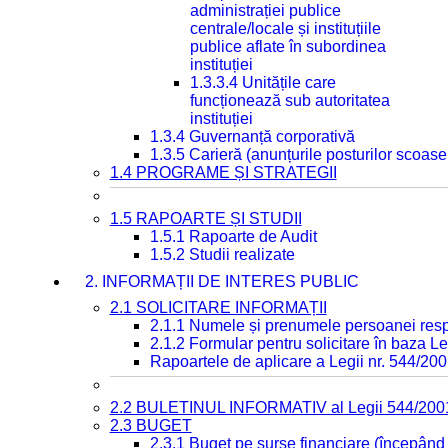
administrației publice
centrale/locale și instituțiile
publice aflate în subordinea
instituției
1.3.3.4 Unitățile care
funcționează sub autoritatea
instituției
1.3.4 Guvernanță corporativă
1.3.5 Carieră (anunțurile posturilor scoase
1.4 PROGRAME ȘI STRATEGII
1.5 RAPOARTE ȘI STUDII
1.5.1 Rapoarte de Audit
1.5.2 Studii realizate
2. INFORMAȚII DE INTERES PUBLIC
2.1 SOLICITARE INFORMAȚII
2.1.1 Numele și prenumele persoanei resp
2.1.2 Formular pentru solicitare în baza Le
Rapoartele de aplicare a Legii nr. 544/20
2.2 BULETINUL INFORMATIV al Legii 544/200
2.3 BUGET
2.3.1 Buget pe surse financiare (începând