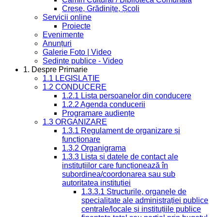
Creșe, Grădinițe, Școli
Servicii online
Proiecte
Evenimente
Anunțuri
Galerie Foto | Video
Sedinte publice - Video
1. Despre Primarie
1.1 LEGISLAȚIE
1.2 CONDUCERE
1.2.1 Lista persoanelor din conducere
1.2.2 Agenda conducerii
Programare audiențe
1.3 ORGANIZARE
1.3.1 Regulament de organizare și
funcționare
1.3.2 Organigrama
1.3.3 Lista și datele de contact ale
instituțiilor care funcționează în
subordinea/coordonarea sau sub
autoritatea instituției
1.3.3.1 Structurile, organele de
specialitate ale administrației publice
centrale/locale și instituțiile publice