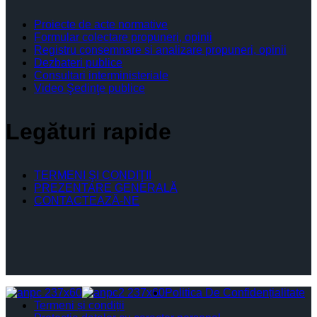
Proiecte de acte normative
Formular colectare propuneri, opinii
Registru consemnare si analizare propuneri, opinii
Dezbateri publice
Consultari interministeriale
Video Şedinţe publice
Legături rapide
TERMENI ŞI CONDIŢII
PREZENTARE GENERALĂ
CONTACTEAZĂ-NE
Politica De Confidențialitate
Termeni și condiții