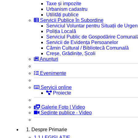
Taxe și impozite
Urbanism cadastru
Utilități publice
Servicii Publice în Subordine
Serviciul Voluntar pentru Situații de Urgen
Poliția Locală
Serviciul Public de Gospodărire Comunal
Servicii de Evidența Persoanelor
Cămin Cultural / Bibliotecă Comunală
Creșe, Grădinițe, Școli
Anunțuri
Evenimente
Servicii online
Proiecte
Galerie Foto | Video
Sedinte publice - Video
1. Despre Primarie
1.1 LEGISLAȚIE