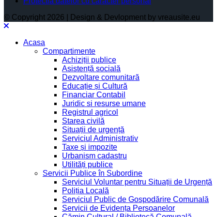
Protectia datelor cu caracter personal
© Copyright 2026 | Design & Devlopment by vreausite.eu
Acasa
Compartimente
Achiziții publice
Asistență socială
Dezvoltare comunitară
Educație și Cultură
Financiar Contabil
Juridic si resurse umane
Registrul agricol
Starea civilă
Situații de urgență
Serviciul Administrativ
Taxe și impozite
Urbanism cadastru
Utilități publice
Servicii Publice în Subordine
Serviciul Voluntar pentru Situații de Urgență
Poliția Locală
Serviciul Public de Gospodărire Comunală
Servicii de Evidența Persoanelor
Cămin Cultural / Bibliotecă Comunală