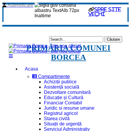
Autentificare
spre site
vechi
PRIMĂRIA COMUNEI
BORCEA
Acasa
Compartimente
Achiziții publice
Asistență socială
Dezvoltare comunitară
Educație și Cultură
Financiar Contabil
Juridic si resurse umane
Registrul agricol
Starea civilă
Situații de urgență
Serviciul Administrativ