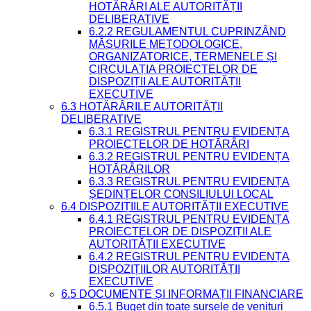
HOTĂRÂRI ALE AUTORITĂȚII
DELIBERATIVE
6.2.2 REGULAMENTUL CUPRINZÂND
MĂSURILE METODOLOGICE,
ORGANIZATORICE, TERMENELE ȘI
CIRCULAȚIA PROIECTELOR DE
DISPOZIȚII ALE AUTORITĂȚII
EXECUTIVE
6.3 HOTĂRÂRILE AUTORITĂȚII
DELIBERATIVE
6.3.1 REGISTRUL PENTRU EVIDENȚA
PROIECTELOR DE HOTĂRÂRI
6.3.2 REGISTRUL PENTRU EVIDENȚA
HOTĂRÂRILOR
6.3.3 REGISTRUL PENTRU EVIDENȚA
ȘEDINȚELOR CONSILIULUI LOCAL
6.4 DISPOZIȚIILE AUTORITĂȚII EXECUTIVE
6.4.1 REGISTRUL PENTRU EVIDENȚA
PROIECTELOR DE DISPOZIȚII ALE
AUTORITĂȚII EXECUTIVE
6.4.2 REGISTRUL PENTRU EVIDENȚA
DISPOZIȚIILOR AUTORITĂȚII
EXECUTIVE
6.5 DOCUMENTE ȘI INFORMAȚII FINANCIARE
6.5.1 Buget din toate sursele de venituri