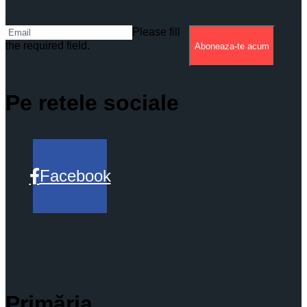
Please fill
the required field.
Aboneaza-te acum
Pe retele sociale
Facebook
Primăria