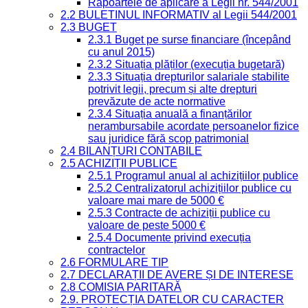
Rapoartele de aplicare a Legii nr. 544/2001
2.2 BULETINUL INFORMATIV al Legii 544/2001
2.3 BUGET
2.3.1 Buget pe surse financiare (începând
cu anul 2015)
2.3.2 Situația plăților (execuția bugetară)
2.3.3 Situația drepturilor salariale stabilite
potrivit legii, precum și alte drepturi
prevăzute de acte normative
2.3.4 Situația anuală a finanțărilor
nerambursabile acordate persoanelor fizice
sau juridice fără scop patrimonial
2.4 BILANȚURI CONTABILE
2.5 ACHIZIȚII PUBLICE
2.5.1 Programul anual al achizițiilor publice
2.5.2 Centralizatorul achizițiilor publice cu
valoare mai mare de 5000 €
2.5.3 Contracte de achiziții publice cu
valoare de peste 5000 €
2.5.4 Documente privind execuția
contractelor
2.6 FORMULARE TIP
2.7 DECLARAȚII DE AVERE ȘI DE INTERESE
2.8 COMISIA PARITARĂ
2.9. PROTECȚIA DATELOR CU CARACTER