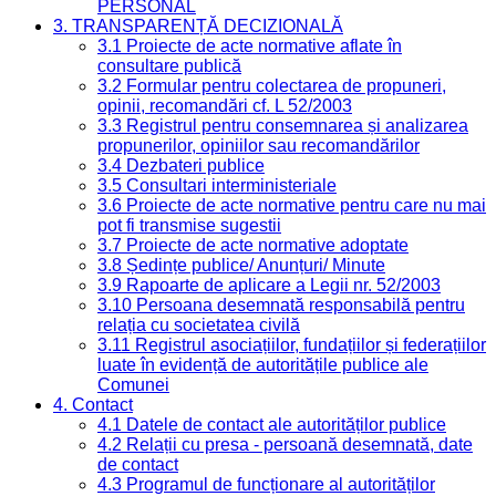
PERSONAL
3. TRANSPARENȚĂ DECIZIONALĂ
3.1 Proiecte de acte normative aflate în
consultare publică
3.2 Formular pentru colectarea de propuneri,
opinii, recomandări cf. L 52/2003
3.3 Registrul pentru consemnarea și analizarea
propunerilor, opiniilor sau recomandărilor
3.4 Dezbateri publice
3.5 Consultari interministeriale
3.6 Proiecte de acte normative pentru care nu mai
pot fi transmise sugestii
3.7 Proiecte de acte normative adoptate
3.8 Ședințe publice/ Anunțuri/ Minute
3.9 Rapoarte de aplicare a Legii nr. 52/2003
3.10 Persoana desemnată responsabilă pentru
relația cu societatea civilă
3.11 Registrul asociațiilor, fundațiilor și federațiilor
luate în evidență de autoritățile publice ale
Comunei
4. Contact
4.1 Datele de contact ale autorităților publice
4.2 Relații cu presa - persoană desemnată, date
de contact
4.3 Programul de funcționare al autorităților