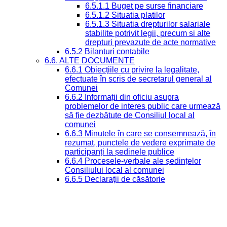
6.5.1.1 Buget pe surse financiare
6.5.1.2 Situatia platilor
6.5.1.3 Situatia drepturilor salariale
stabilite potrivit legii, precum si alte
drepturi prevazute de acte normative
6.5.2 Bilanturi contabile
6.6. ALTE DOCUMENTE
6.6.1 Obiecțiile cu privire la legalitate,
efectuate în scris de secretarul general al
Comunei
6.6.2 Informații din oficiu asupra
problemelor de interes public care urmează
să fie dezbătute de Consiliul local al
comunei
6.6.3 Minutele în care se consemnează, în
rezumat, punctele de vedere exprimate de
participanți la ședinele publice
6.6.4 Procesele-verbale ale ședințelor
Consiliului local al comunei
6.6.5 Declarații de căsătorie