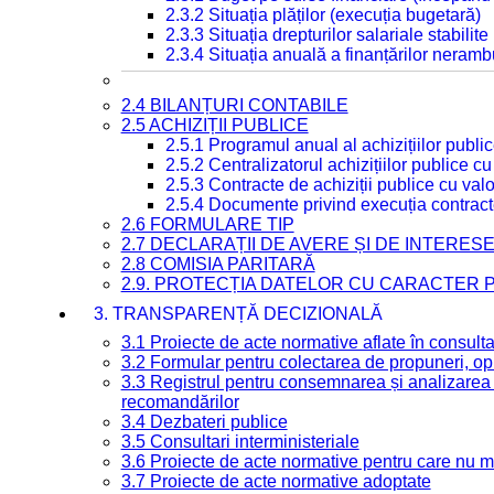
2.3.2 Situația plăților (execuția bugetară)
2.3.3 Situația drepturilor salariale stabilit
2.3.4 Situația anuală a finanțărilor neramb
2.4 BILANȚURI CONTABILE
2.5 ACHIZIȚII PUBLICE
2.5.1 Programul anual al achizițiilor publi
2.5.2 Centralizatorul achizițiilor publice 
2.5.3 Contracte de achiziții publice cu va
2.5.4 Documente privind execuția contract
2.6 FORMULARE TIP
2.7 DECLARAȚII DE AVERE ȘI DE INTERES
2.8 COMISIA PARITARĂ
2.9. PROTECȚIA DATELOR CU CARACTER
3. TRANSPARENȚĂ DECIZIONALĂ
3.1 Proiecte de acte normative aflate în consult
3.2 Formular pentru colectarea de propuneri, opi
3.3 Registrul pentru consemnarea și analizarea p
recomandărilor
3.4 Dezbateri publice
3.5 Consultari interministeriale
3.6 Proiecte de acte normative pentru care nu ma
3.7 Proiecte de acte normative adoptate