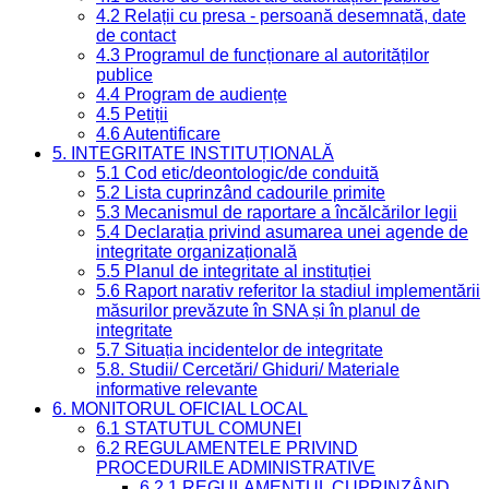
4.2 Relații cu presa - persoană desemnată, date
de contact
4.3 Programul de funcționare al autorităților
publice
4.4 Program de audiențe
4.5 Petiții
4.6 Autentificare
5. INTEGRITATE INSTITUȚIONALĂ
5.1 Cod etic/deontologic/de conduită
5.2 Lista cuprinzând cadourile primite
5.3 Mecanismul de raportare a încălcărilor legii
5.4 Declarația privind asumarea unei agende de
integritate organizațională
5.5 Planul de integritate al instituției
5.6 Raport narativ referitor la stadiul implementării
măsurilor prevăzute în SNA și în planul de
integritate
5.7 Situația incidentelor de integritate
5.8. Studii/ Cercetări/ Ghiduri/ Materiale
informative relevante
6. MONITORUL OFICIAL LOCAL
6.1 STATUTUL COMUNEI
6.2 REGULAMENTELE PRIVIND
PROCEDURILE ADMINISTRATIVE
6.2.1 REGULAMENTUL CUPRINZÂND