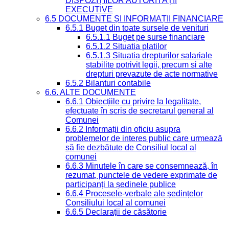
DISPOZIȚIILOR AUTORITĂȚII
EXECUTIVE
6.5 DOCUMENTE ȘI INFORMAȚII FINANCIARE
6.5.1 Buget din toate sursele de venituri
6.5.1.1 Buget pe surse financiare
6.5.1.2 Situatia platilor
6.5.1.3 Situatia drepturilor salariale
stabilite potrivit legii, precum si alte
drepturi prevazute de acte normative
6.5.2 Bilanturi contabile
6.6. ALTE DOCUMENTE
6.6.1 Obiecțiile cu privire la legalitate,
efectuate în scris de secretarul general al
Comunei
6.6.2 Informații din oficiu asupra
problemelor de interes public care urmează
să fie dezbătute de Consiliul local al
comunei
6.6.3 Minutele în care se consemnează, în
rezumat, punctele de vedere exprimate de
participanți la ședinele publice
6.6.4 Procesele-verbale ale ședințelor
Consiliului local al comunei
6.6.5 Declarații de căsătorie