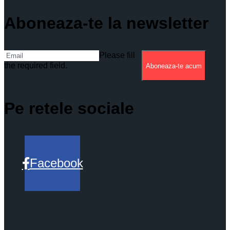
Aboneaza-te la newsletter
Please fill
the required field.
Aboneaza-te acum
Pe retele sociale
Facebook