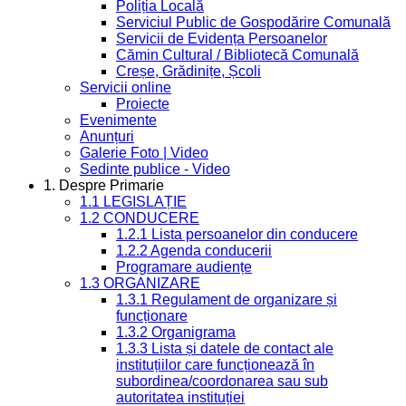
Poliția Locală
Serviciul Public de Gospodărire Comunală
Servicii de Evidența Persoanelor
Cămin Cultural / Bibliotecă Comunală
Creșe, Grădinițe, Școli
Servicii online
Proiecte
Evenimente
Anunțuri
Galerie Foto | Video
Sedinte publice - Video
1. Despre Primarie
1.1 LEGISLAȚIE
1.2 CONDUCERE
1.2.1 Lista persoanelor din conducere
1.2.2 Agenda conducerii
Programare audiențe
1.3 ORGANIZARE
1.3.1 Regulament de organizare și
funcționare
1.3.2 Organigrama
1.3.3 Lista și datele de contact ale
instituțiilor care funcționează în
subordinea/coordonarea sau sub
autoritatea instituției