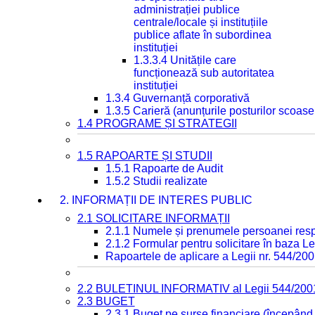
administrației publice
centrale/locale și instituțiile
publice aflate în subordinea
instituției
1.3.3.4 Unitățile care
funcționează sub autoritatea
instituției
1.3.4 Guvernanță corporativă
1.3.5 Carieră (anunțurile posturilor scoase
1.4 PROGRAME ȘI STRATEGII
1.5 RAPOARTE ȘI STUDII
1.5.1 Rapoarte de Audit
1.5.2 Studii realizate
2. INFORMAȚII DE INTERES PUBLIC
2.1 SOLICITARE INFORMAȚII
2.1.1 Numele și prenumele persoanei resp
2.1.2 Formular pentru solicitare în baza Le
Rapoartele de aplicare a Legii nr. 544/20
2.2 BULETINUL INFORMATIV al Legii 544/200
2.3 BUGET
2.3.1 Buget pe surse financiare (începând