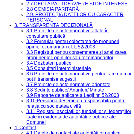
2.7 DECLARAȚII DE AVERE ȘI DE INTERESE
2.8 COMISIA PARITARĂ
2.9. PROTECȚIA DATELOR CU CARACTER
PERSONAL
3. TRANSPARENȚĂ DECIZIONALĂ
3.1 Proiecte de acte normative aflate în
consultare publică
3.2 Formular pentru colectarea de propuneri,
opinii, recomandări cf. L 52/2003
3.3 Registrul pentru consemnarea și analizarea
propunerilor, opiniilor sau recomandărilor
3.4 Dezbateri publice
3.5 Consultari interministeriale
3.6 Proiecte de acte normative pentru care nu mai
pot fi transmise sugestii
3.7 Proiecte de acte normative adoptate
3.8 Ședințe publice/ Anunțuri/ Minute
3.9 Rapoarte de aplicare a Legii nr. 52/2003
3.10 Persoana desemnată responsabilă pentru
relația cu societatea civilă
3.11 Registrul asociațiilor, fundațiilor și federațiilor
luate în evidență de autoritățile publice ale
Comunei
4. Contact
4.1 Datele de contact ale autorităților publice