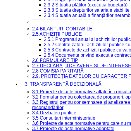
2.3.2 Situația plăților (execuția bugetară)
2.3.3 Situația drepturilor salariale stabilit
2.3.4 Situația anuală a finanțărilor neramb
2.4 BILANȚURI CONTABILE
2.5 ACHIZIȚII PUBLICE
2.5.1 Programul anual al achizițiilor publi
2.5.2 Centralizatorul achizițiilor publice 
2.5.3 Contracte de achiziții publice cu va
2.5.4 Documente privind execuția contract
2.6 FORMULARE TIP
2.7 DECLARAȚII DE AVERE ȘI DE INTERES
2.8 COMISIA PARITARĂ
2.9. PROTECȚIA DATELOR CU CARACTER
3. TRANSPARENȚĂ DECIZIONALĂ
3.1 Proiecte de acte normative aflate în consult
3.2 Formular pentru colectarea de propuneri, opi
3.3 Registrul pentru consemnarea și analizarea p
recomandărilor
3.4 Dezbateri publice
3.5 Consultari interministeriale
3.6 Proiecte de acte normative pentru care nu ma
3.7 Proiecte de acte normative adoptate