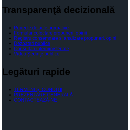
Transparenţă decizională
Proiecte de acte normative
Formular colectare propuneri, opinii
Registru consemnare si analizare propuneri, opinii
Dezbateri publice
Consultari interministeriale
Video Şedinţe publice
Legături rapide
TERMENI ŞI CONDIŢII
PREZENTARE GENERALĂ
CONTACTEAZĂ-NE