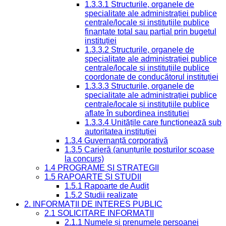
1.3.3.1 Structurile, organele de
specialitate ale administrației publice
centrale/locale și instituțiile publice
finanțate total sau parțial prin bugetul
instituției
1.3.3.2 Structurile, organele de
specialitate ale administrației publice
centrale/locale și instituțiile publice
coordonate de conducătorul instituției
1.3.3.3 Structurile, organele de
specialitate ale administrației publice
centrale/locale și instituțiile publice
aflate în subordinea instituției
1.3.3.4 Unitățile care funcționează sub
autoritatea instituției
1.3.4 Guvernanță corporativă
1.3.5 Carieră (anunțurile posturilor scoase
la concurs)
1.4 PROGRAME ȘI STRATEGII
1.5 RAPOARTE ȘI STUDII
1.5.1 Rapoarte de Audit
1.5.2 Studii realizate
2. INFORMAȚII DE INTERES PUBLIC
2.1 SOLICITARE INFORMAȚII
2.1.1 Numele și prenumele persoanei