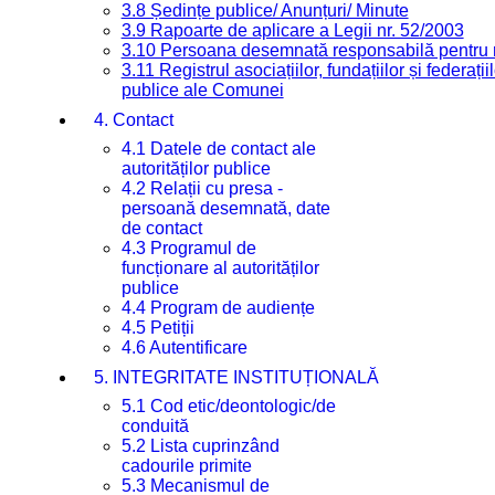
3.8 Ședințe publice/ Anunțuri/ Minute
3.9 Rapoarte de aplicare a Legii nr. 52/2003
3.10 Persoana desemnată responsabilă pentru re
3.11 Registrul asociațiilor, fundațiilor și federații
publice ale Comunei
4. Contact
4.1 Datele de contact ale
autorităților publice
4.2 Relații cu presa -
persoană desemnată, date
de contact
4.3 Programul de
funcționare al autorităților
publice
4.4 Program de audiențe
4.5 Petiții
4.6 Autentificare
5. INTEGRITATE INSTITUȚIONALĂ
5.1 Cod etic/deontologic/de
conduită
5.2 Lista cuprinzând
cadourile primite
5.3 Mecanismul de