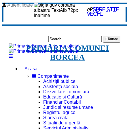
Autentificare
spre site
vechi
PRIMĂRIA COMUNEI
BORCEA
Acasa
Compartimente
Achiziții publice
Asistență socială
Dezvoltare comunitară
Educație și Cultură
Financiar Contabil
Juridic si resurse umane
Registrul agricol
Starea civilă
Situații de urgență
Serviciul Administrativ