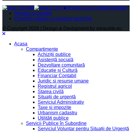
Politica De Confidențialitate
Termeni și condiții
Protectia datelor cu caracter personal
© Copyright 2026 | Design & Devlopment by vreausite.eu
Acasa
Compartimente
Achiziții publice
Asistență socială
Dezvoltare comunitară
Educație și Cultură
Financiar Contabil
Juridic si resurse umane
Registrul agricol
Starea civilă
Situații de urgență
Serviciul Administrativ
Taxe și impozite
Urbanism cadastru
Utilități publice
Servicii Publice în Subordine
Serviciul Voluntar pentru Situații de Urgență