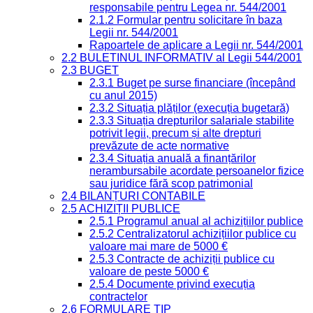
responsabile pentru Legea nr. 544/2001
2.1.2 Formular pentru solicitare în baza
Legii nr. 544/2001
Rapoartele de aplicare a Legii nr. 544/2001
2.2 BULETINUL INFORMATIV al Legii 544/2001
2.3 BUGET
2.3.1 Buget pe surse financiare (începând
cu anul 2015)
2.3.2 Situația plăților (execuția bugetară)
2.3.3 Situația drepturilor salariale stabilite
potrivit legii, precum și alte drepturi
prevăzute de acte normative
2.3.4 Situația anuală a finanțărilor
nerambursabile acordate persoanelor fizice
sau juridice fără scop patrimonial
2.4 BILANȚURI CONTABILE
2.5 ACHIZIȚII PUBLICE
2.5.1 Programul anual al achizițiilor publice
2.5.2 Centralizatorul achizițiilor publice cu
valoare mai mare de 5000 €
2.5.3 Contracte de achiziții publice cu
valoare de peste 5000 €
2.5.4 Documente privind execuția
contractelor
2.6 FORMULARE TIP