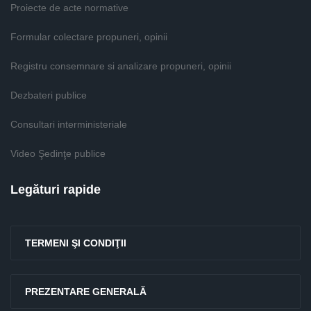
Proiecte de acte normative
Formular colectare propuneri, opinii
Registru consemnare si analizare propuneri, opinii
Dezbateri publice
Consultari interministeriale
Video Şedinţe publice
Legături rapide
TERMENI ŞI CONDIŢII
PREZENTARE GENERALĂ