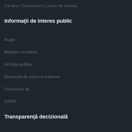
Cariera | Concursuri | Locuri de munca
Informaţii de interes public
Buget
Bilanţuri contabile
Achiziţii publice
Declaratii de avere si interese
Formulare tip
GDPR
Transparenţă decizională