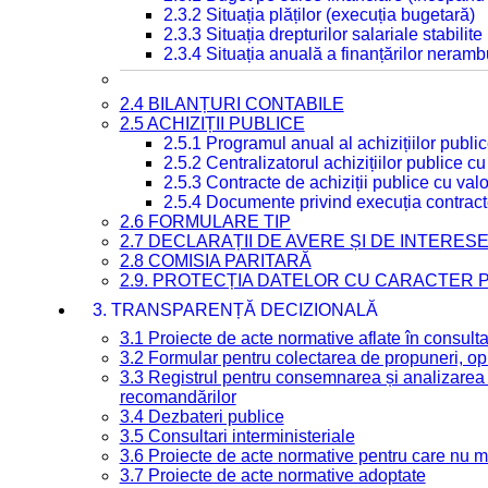
2.3.2 Situația plăților (execuția bugetară)
2.3.3 Situația drepturilor salariale stabilit
2.3.4 Situația anuală a finanțărilor neramb
2.4 BILANȚURI CONTABILE
2.5 ACHIZIȚII PUBLICE
2.5.1 Programul anual al achizițiilor publi
2.5.2 Centralizatorul achizițiilor publice 
2.5.3 Contracte de achiziții publice cu va
2.5.4 Documente privind execuția contract
2.6 FORMULARE TIP
2.7 DECLARAȚII DE AVERE ȘI DE INTERES
2.8 COMISIA PARITARĂ
2.9. PROTECȚIA DATELOR CU CARACTER
3. TRANSPARENȚĂ DECIZIONALĂ
3.1 Proiecte de acte normative aflate în consult
3.2 Formular pentru colectarea de propuneri, opi
3.3 Registrul pentru consemnarea și analizarea p
recomandărilor
3.4 Dezbateri publice
3.5 Consultari interministeriale
3.6 Proiecte de acte normative pentru care nu ma
3.7 Proiecte de acte normative adoptate