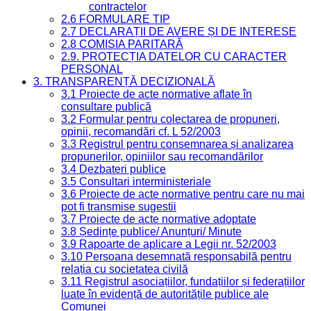
contractelor
2.6 FORMULARE TIP
2.7 DECLARAȚII DE AVERE ȘI DE INTERESE
2.8 COMISIA PARITARĂ
2.9. PROTECȚIA DATELOR CU CARACTER
PERSONAL
3. TRANSPARENȚĂ DECIZIONALĂ
3.1 Proiecte de acte normative aflate în
consultare publică
3.2 Formular pentru colectarea de propuneri,
opinii, recomandări cf. L 52/2003
3.3 Registrul pentru consemnarea și analizarea
propunerilor, opiniilor sau recomandărilor
3.4 Dezbateri publice
3.5 Consultari interministeriale
3.6 Proiecte de acte normative pentru care nu mai
pot fi transmise sugestii
3.7 Proiecte de acte normative adoptate
3.8 Ședințe publice/ Anunțuri/ Minute
3.9 Rapoarte de aplicare a Legii nr. 52/2003
3.10 Persoana desemnată responsabilă pentru
relația cu societatea civilă
3.11 Registrul asociațiilor, fundațiilor și federațiilor
luate în evidență de autoritățile publice ale
Comunei