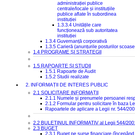
administrației publice
centrale/locale și instituțiile
publice aflate în subordinea
instituției
1.3.3.4 Unitățile care
funcționează sub autoritatea
instituției
1.3.4 Guvernanță corporativă
1.3.5 Carieră (anunțurile posturilor scoase
1.4 PROGRAME ȘI STRATEGII
1.5 RAPOARTE ȘI STUDII
1.5.1 Rapoarte de Audit
1.5.2 Studii realizate
2. INFORMAȚII DE INTERES PUBLIC
2.1 SOLICITARE INFORMAȚII
2.1.1 Numele și prenumele persoanei resp
2.1.2 Formular pentru solicitare în baza Le
Rapoartele de aplicare a Legii nr. 544/20
2.2 BULETINUL INFORMATIV al Legii 544/200
2.3 BUGET
2.3.1 Buget pe surse financiare (începând