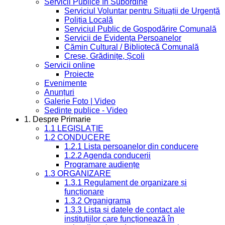
Servicii Publice în Subordine
Serviciul Voluntar pentru Situații de Urgență
Poliția Locală
Serviciul Public de Gospodărire Comunală
Servicii de Evidența Persoanelor
Cămin Cultural / Bibliotecă Comunală
Creșe, Grădinițe, Școli
Servicii online
Proiecte
Evenimente
Anunțuri
Galerie Foto | Video
Sedinte publice - Video
1. Despre Primarie
1.1 LEGISLAȚIE
1.2 CONDUCERE
1.2.1 Lista persoanelor din conducere
1.2.2 Agenda conducerii
Programare audiențe
1.3 ORGANIZARE
1.3.1 Regulament de organizare și
funcționare
1.3.2 Organigrama
1.3.3 Lista și datele de contact ale
instituțiilor care funcționează în