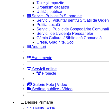
Taxe și impozite
Urbanism cadastru
Utilități publice
Servicii Publice în Subordine
Serviciul Voluntar pentru Situații de Urgen
Poliția Locală
Serviciul Public de Gospodărire Comunal
Servicii de Evidența Persoanelor
Cămin Cultural / Bibliotecă Comunală
Creșe, Grădinițe, Școli
Anunțuri
Evenimente
Servicii online
Proiecte
Galerie Foto | Video
Sedinte publice - Video
1. Despre Primarie
1.1 LEGISLAȚIE