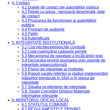
4. Contact
4.1 Datele de contact ale autorităților publice
4.2 Relații cu presa - persoană desemnată, date
de contact
4.3 Programul de funcționare al autorităților
publice
4.4 Program de audiențe
4.5 Petiții
4.6 Autentificare
5. INTEGRITATE INSTITUȚIONALĂ
5.1 Cod etic/deontologic/de conduită
5.2 Lista cuprinzând cadourile primite
5.3 Mecanismul de raportare a încălcărilor legii
5.4 Declarația privind asumarea unei agende de
integritate organizațională
5.5 Planul de integritate al instituției
5.6 Raport narativ referitor la stadiul implementării
măsurilor prevăzute în SNA și în planul de
integritate
5.7 Situația incidentelor de integritate
5.8. Studii/ Cercetări/ Ghiduri/ Materiale
informative relevante
6. MONITORUL OFICIAL LOCAL
6.1 STATUTUL COMUNEI
6.2 REGULAMENTELE PRIVIND