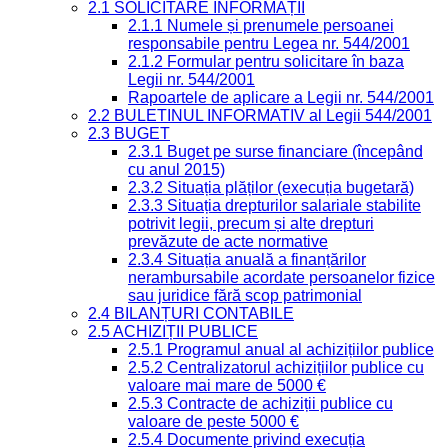
2.1 SOLICITARE INFORMAȚII
2.1.1 Numele și prenumele persoanei
responsabile pentru Legea nr. 544/2001
2.1.2 Formular pentru solicitare în baza
Legii nr. 544/2001
Rapoartele de aplicare a Legii nr. 544/2001
2.2 BULETINUL INFORMATIV al Legii 544/2001
2.3 BUGET
2.3.1 Buget pe surse financiare (începând
cu anul 2015)
2.3.2 Situația plăților (execuția bugetară)
2.3.3 Situația drepturilor salariale stabilite
potrivit legii, precum și alte drepturi
prevăzute de acte normative
2.3.4 Situația anuală a finanțărilor
nerambursabile acordate persoanelor fizice
sau juridice fără scop patrimonial
2.4 BILANȚURI CONTABILE
2.5 ACHIZIȚII PUBLICE
2.5.1 Programul anual al achizițiilor publice
2.5.2 Centralizatorul achizițiilor publice cu
valoare mai mare de 5000 €
2.5.3 Contracte de achiziții publice cu
valoare de peste 5000 €
2.5.4 Documente privind execuția