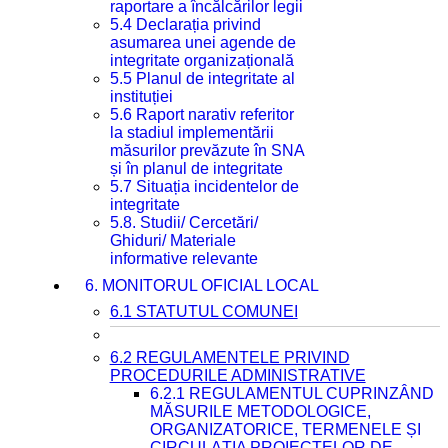
raportare a încălcărilor legii
5.4 Declarația privind
asumarea unei agende de
integritate organizațională
5.5 Planul de integritate al
instituției
5.6 Raport narativ referitor
la stadiul implementării
măsurilor prevăzute în SNA
și în planul de integritate
5.7 Situația incidentelor de
integritate
5.8. Studii/ Cercetări/
Ghiduri/ Materiale
informative relevante
6. MONITORUL OFICIAL LOCAL
6.1 STATUTUL COMUNEI
6.2 REGULAMENTELE PRIVIND
PROCEDURILE ADMINISTRATIVE
6.2.1 REGULAMENTUL CUPRINZÂND
MĂSURILE METODOLOGICE,
ORGANIZATORICE, TERMENELE ȘI
CIRCULAȚIA PROIECTELOR DE