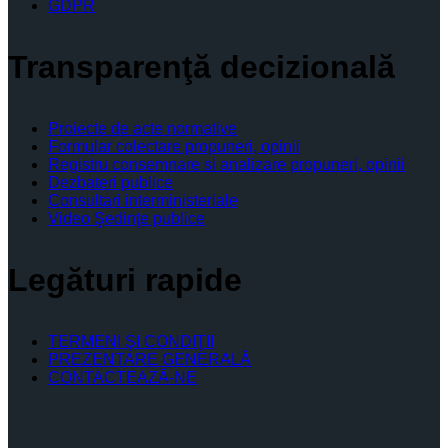
GDPR
Transparenţă decizională
Proiecte de acte normative
Formular colectare propuneri, opinii
Registru consemnare si analizare propuneri, opinii
Dezbateri publice
Consultari interministeriale
Video Şedinţe publice
Legături rapide
TERMENI ŞI CONDIŢII
PREZENTARE GENERALĂ
CONTACTEAZĂ-NE