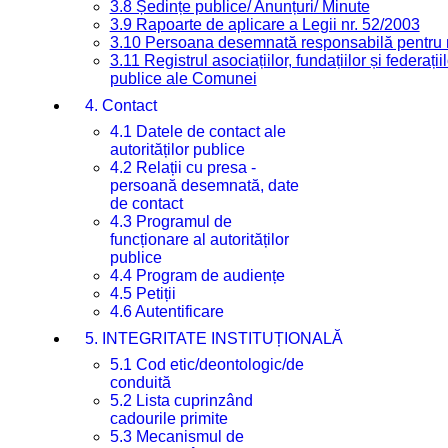
3.8 Ședințe publice/ Anunțuri/ Minute
3.9 Rapoarte de aplicare a Legii nr. 52/2003
3.10 Persoana desemnată responsabilă pentru re
3.11 Registrul asociațiilor, fundațiilor și federații
publice ale Comunei
4. Contact
4.1 Datele de contact ale
autorităților publice
4.2 Relații cu presa -
persoană desemnată, date
de contact
4.3 Programul de
funcționare al autorităților
publice
4.4 Program de audiențe
4.5 Petiții
4.6 Autentificare
5. INTEGRITATE INSTITUȚIONALĂ
5.1 Cod etic/deontologic/de
conduită
5.2 Lista cuprinzând
cadourile primite
5.3 Mecanismul de