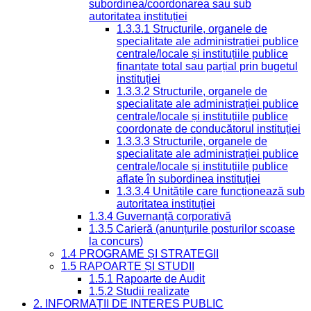
subordinea/coordonarea sau sub
autoritatea instituției
1.3.3.1 Structurile, organele de
specialitate ale administrației publice
centrale/locale și instituțiile publice
finanțate total sau parțial prin bugetul
instituției
1.3.3.2 Structurile, organele de
specialitate ale administrației publice
centrale/locale și instituțiile publice
coordonate de conducătorul instituției
1.3.3.3 Structurile, organele de
specialitate ale administrației publice
centrale/locale și instituțiile publice
aflate în subordinea instituției
1.3.3.4 Unitățile care funcționează sub
autoritatea instituției
1.3.4 Guvernanță corporativă
1.3.5 Carieră (anunțurile posturilor scoase
la concurs)
1.4 PROGRAME ȘI STRATEGII
1.5 RAPOARTE ȘI STUDII
1.5.1 Rapoarte de Audit
1.5.2 Studii realizate
2. INFORMAȚII DE INTERES PUBLIC