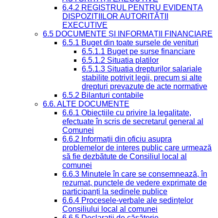
6.4.2 REGISTRUL PENTRU EVIDENȚA
DISPOZIȚIILOR AUTORITĂȚII
EXECUTIVE
6.5 DOCUMENTE ȘI INFORMAȚII FINANCIARE
6.5.1 Buget din toate sursele de venituri
6.5.1.1 Buget pe surse financiare
6.5.1.2 Situatia platilor
6.5.1.3 Situatia drepturilor salariale
stabilite potrivit legii, precum si alte
drepturi prevazute de acte normative
6.5.2 Bilanturi contabile
6.6. ALTE DOCUMENTE
6.6.1 Obiecțiile cu privire la legalitate,
efectuate în scris de secretarul general al
Comunei
6.6.2 Informații din oficiu asupra
problemelor de interes public care urmează
să fie dezbătute de Consiliul local al
comunei
6.6.3 Minutele în care se consemnează, în
rezumat, punctele de vedere exprimate de
participanți la ședinele publice
6.6.4 Procesele-verbale ale ședințelor
Consiliului local al comunei
6.6.5 Declarații de căsătorie