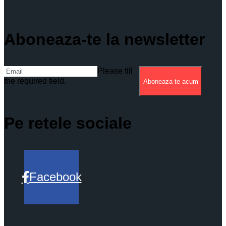
Aboneaza-te la newsletter
Please fill
the required field.
Aboneaza-te acum
Pe retele sociale
Facebook