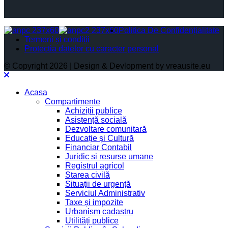
Politica De Confidențialitate
Termeni și condiții
Protectia datelor cu caracter personal
© Copyright 2026 | Design & Devlopment by vreausite.eu
Acasa
Compartimente
Achiziții publice
Asistență socială
Dezvoltare comunitară
Educație și Cultură
Financiar Contabil
Juridic si resurse umane
Registrul agricol
Starea civilă
Situații de urgență
Serviciul Administrativ
Taxe și impozite
Urbanism cadastru
Utilități publice