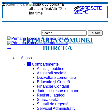
Autentificare
spre site
vechi
PRIMĂRIA COMUNEI
BORCEA
Acasa
Compartimente
Achiziții publice
Asistență socială
Dezvoltare comunitară
Educație și Cultură
Financiar Contabil
Juridic si resurse umane
Registrul agricol
Starea civilă
Situații de urgență
Serviciul Administrativ