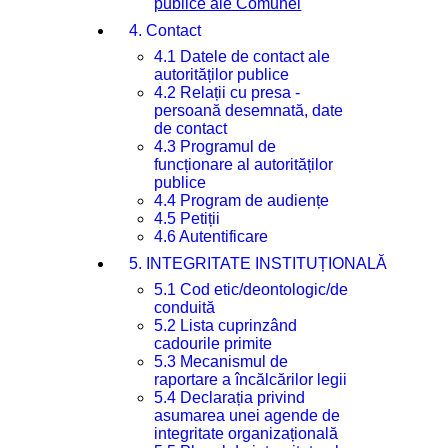
publice ale Comunei
4. Contact
4.1 Datele de contact ale
autorităților publice
4.2 Relații cu presa -
persoană desemnată, date
de contact
4.3 Programul de
funcționare al autorităților
publice
4.4 Program de audiențe
4.5 Petiții
4.6 Autentificare
5. INTEGRITATE INSTITUȚIONALĂ
5.1 Cod etic/deontologic/de
conduită
5.2 Lista cuprinzând
cadourile primite
5.3 Mecanismul de
raportare a încălcărilor legii
5.4 Declarația privind
asumarea unei agende de
integritate organizațională