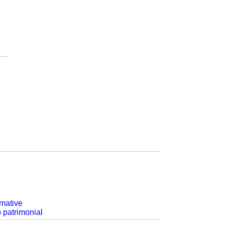
rmative
p patrimonial