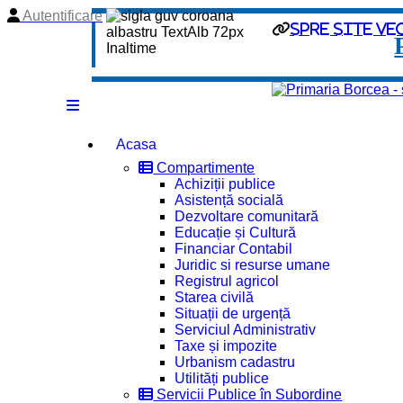
Autentificare
spre site ve
Acasa
Compartimente
Achiziții publice
Asistență socială
Dezvoltare comunitară
Educație și Cultură
Financiar Contabil
Juridic si resurse umane
Registrul agricol
Starea civilă
Situații de urgență
Serviciul Administrativ
Taxe și impozite
Urbanism cadastru
Utilități publice
Servicii Publice în Subordine