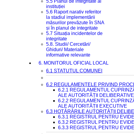
5.5 Planul de integritate al
instituției
5.6 Raport narativ referitor
la stadiul implementării
măsurilor prevăzute în SNA
și în planul de integritate
5.7 Situația incidentelor de
integritate
5.8. Studii/ Cercetări/
Ghiduri/ Materiale
informative relevante
6. MONITORUL OFICIAL LOCAL
6.1 STATUTUL COMUNEI
6.2 REGULAMENTELE PRIVIND PROC
6.2.1 REGULAMENTUL CUPRINZ
ALE AUTORITĂȚII DELIBERATIV
6.2.2 REGULAMENTUL CUPRINZ
ALE AUTORITĂȚII EXECUTIVE
6.3 HOTĂRÂRILE AUTORITĂȚII DELIB
6.3.1 REGISTRUL PENTRU EVI
6.3.2 REGISTRUL PENTRU EVI
6.3.3 REGISTRUL PENTRU EVID