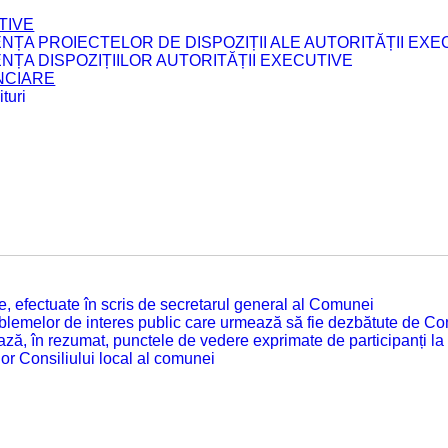
TIVE
ENȚA PROIECTELOR DE DISPOZIȚII ALE AUTORITĂȚII EXE
ENȚA DISPOZIȚIILOR AUTORITĂȚII EXECUTIVE
ANCIARE
turi
tate, efectuate în scris de secretarul general al Comunei
roblemelor de interes public care urmează să fie dezbătute de Con
ză, în rezumat, punctele de vedere exprimate de participanți la
or Consiliului local al comunei