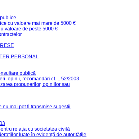
 publice
ublice cu valoare mai mare de 5000 €
 cu valoare de peste 5000 €
ntractelor
TERESE
CTER PERSONAL
onsultare publică
ri, opinii, recomandări cf. L 52/2003
zarea propunerilor, opiniilor sau
 nu mai pot fi transmise sugestii
003
tru relația cu societatea civilă
derațiilor luate în evidență de autoritățile