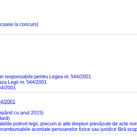
 scoase la concurs)
ei responsabile pentru Legea nr. 544/2001
baza Legii nr. 544/2001
544/2001
44/2001
cepând cu anul 2015)
tară)
tabilite potrivit legii, precum și alte drepturi prevăzute de acte no
 nerambursabile acordate persoanelor fizice sau juridice fără sco