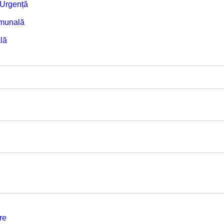
e Urgență
omunală
lă
re