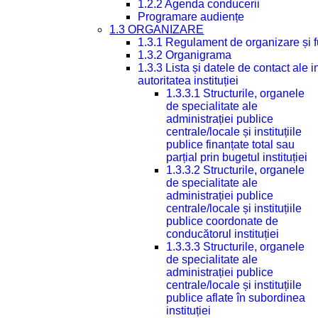
1.2.2 Agenda conducerii
Programare audiențe
1.3 ORGANIZARE
1.3.1 Regulament de organizare și 
1.3.2 Organigrama
1.3.3 Lista și datele de contact ale
autoritatea instituției
1.3.3.1 Structurile, organele
de specialitate ale
administrației publice
centrale/locale și instituțiile
publice finanțate total sau
parțial prin bugetul instituției
1.3.3.2 Structurile, organele
de specialitate ale
administrației publice
centrale/locale și instituțiile
publice coordonate de
conducătorul instituției
1.3.3.3 Structurile, organele
de specialitate ale
administrației publice
centrale/locale și instituțiile
publice aflate în subordinea
instituției