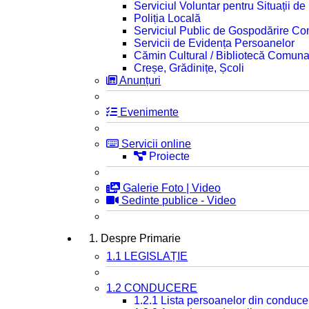
Serviciul Voluntar pentru Situații d
Poliția Locală
Serviciul Public de Gospodărire C
Servicii de Evidența Persoanelor
Cămin Cultural / Bibliotecă Comuna
Creșe, Grădinițe, Școli
Anunțuri
Evenimente
Servicii online
Proiecte
Galerie Foto | Video
Sedinte publice - Video
1. Despre Primarie
1.1 LEGISLAȚIE
1.2 CONDUCERE
1.2.1 Lista persoanelor din conduce