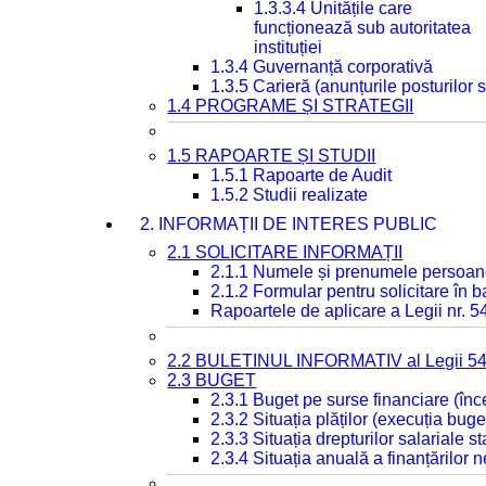
1.3.3.4 Unitățile care
funcționează sub autoritatea
instituției
1.3.4 Guvernanță corporativă
1.3.5 Carieră (anunțurile posturilor
1.4 PROGRAME ȘI STRATEGII
1.5 RAPOARTE ȘI STUDII
1.5.1 Rapoarte de Audit
1.5.2 Studii realizate
2. INFORMAȚII DE INTERES PUBLIC
2.1 SOLICITARE INFORMAȚII
2.1.1 Numele și prenumele persoan
2.1.2 Formular pentru solicitare în 
Rapoartele de aplicare a Legii nr. 
2.2 BULETINUL INFORMATIV al Legii 5
2.3 BUGET
2.3.1 Buget pe surse financiare (în
2.3.2 Situația plăților (execuția buge
2.3.3 Situația drepturilor salariale s
2.3.4 Situația anuală a finanțărilor