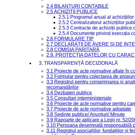
2.4 BILANȚURI CONTABILE
2.5 ACHIZIȚII PUBLICE
2.5.1 Programul anual al achizițiilor
2.5.2 Centralizatorul achizițiilor p
2.5.3 Contracte de achiziții publice
2.5.4 Documente privind execuția co
2.6 FORMULARE TIP
2.7 DECLARAȚII DE AVERE ȘI DE IN
2.8 COMISIA PARITARĂ
2.9. PROTECȚIA DATELOR CU CARA
3. TRANSPARENȚĂ DECIZIONALĂ
3.1 Proiecte de acte normative aflate în c
3.2 Formular pentru colectarea de propune
3.3 Registrul pentru consemnarea și anali
recomandărilor
3.4 Dezbateri publice
3.5 Consultari interministeriale
3.6 Proiecte de acte normative pentru care
3.7 Proiecte de acte normative adoptate
3.8 Ședințe publice/ Anunțuri/ Minute
3.9 Rapoarte de aplicare a Legii nr. 52/2
3.10 Persoana desemnată responsabilă pen
3.11 Registrul asociațiilor, fundațiilor și fe