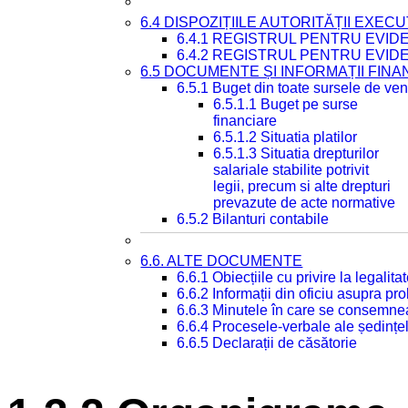
6.4 DISPOZIȚIILE AUTORITĂȚII EXECU
6.4.1 REGISTRUL PENTRU EVID
6.4.2 REGISTRUL PENTRU EVID
6.5 DOCUMENTE ȘI INFORMAȚII FIN
6.5.1 Buget din toate sursele de veni
6.5.1.1 Buget pe surse
financiare
6.5.1.2 Situatia platilor
6.5.1.3 Situatia drepturilor
salariale stabilite potrivit
legii, precum si alte drepturi
prevazute de acte normative
6.5.2 Bilanturi contabile
6.6. ALTE DOCUMENTE
6.6.1 Obiecțiile cu privire la legali
6.6.2 Informații din oficiu asupra p
6.6.3 Minutele în care se consemnea
6.6.4 Procesele-verbale ale ședințel
6.6.5 Declarații de căsătorie