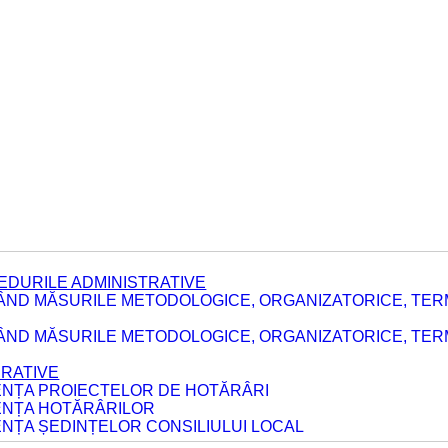
EDURILE ADMINISTRATIVE
ÂND MĂSURILE METODOLOGICE, ORGANIZATORICE, TER
E
ÂND MĂSURILE METODOLOGICE, ORGANIZATORICE, TERME
ERATIVE
DENȚA PROIECTELOR DE HOTĂRÂRI
DENȚA HOTĂRÂRILOR
ENȚA ȘEDINȚELOR CONSILIULUI LOCAL