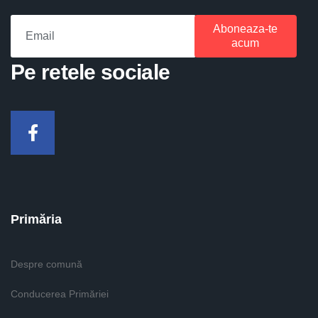
Aboneaza-te
acum
Pe retele sociale
Facebook
Primăria
Despre comună
Conducerea Primăriei