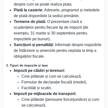
despre cum se poate realiza plata.
Plată la casierie:
Adresele, programul și metodele
de plată disponibile la sediul primăriei.
Termene de plată:
O prezentare clară a
scadențelor pentru fiecare tip de impozit (de
exemplu, 31 martie și 30 septembrie pentru
impozitele pe bunuri).
Sancțiuni și penalități:
Informații despre majorările
de întârziere și amenzile pentru neplata la timp a
obligațiilor fiscale.
3. Tipuri de impozite și taxe
Impozit pe clădiri și terenuri:
Cine plătește și cum se calculează.
Formular de declarație fiscală (model).
Facilități și scutiri.
Impozit pe mijloacele de transport:
Cine plătește (persoane fizice/juridice) și cum
se calculează.