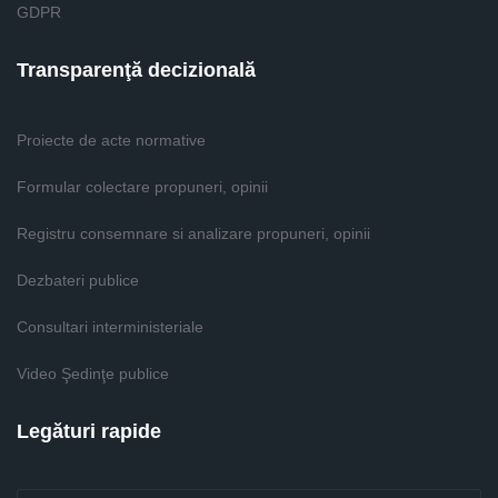
GDPR
Transparenţă decizională
Proiecte de acte normative
Formular colectare propuneri, opinii
Registru consemnare si analizare propuneri, opinii
Dezbateri publice
Consultari interministeriale
Video Şedinţe publice
Legături rapide