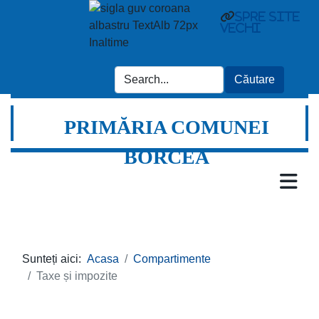
spre site
vechi
PRIMĂRIA COMUNEI
BORCEA
Sunteți aici:
Acasa
Compartimente
Taxe și impozite