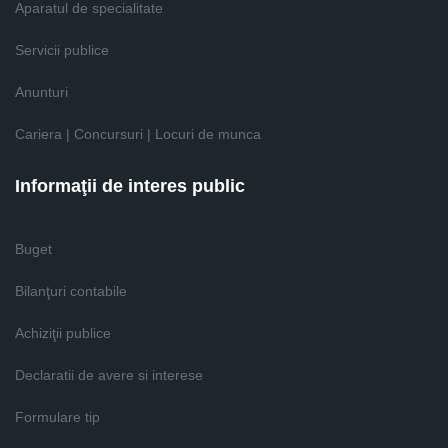
Aparatul de specialitate
Servicii publice
Anunturi
Cariera | Concursuri | Locuri de munca
Informaţii de interes public
Buget
Bilanţuri contabile
Achiziţii publice
Declaratii de avere si interese
Formulare tip