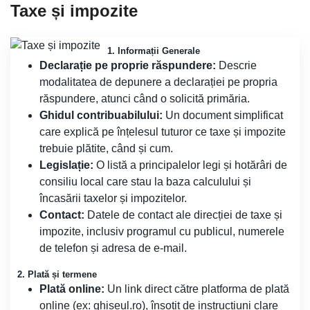
Taxe și impozite
1. Informații Generale
Declarație pe proprie răspundere:
Descrie
modalitatea de depunere a declarației pe propria
răspundere, atunci când o solicită primăria.
Ghidul contribuabilului:
Un document simplificat
care explică pe înțelesul tuturor ce taxe și impozite
trebuie plătite, când și cum.
Legislație:
O listă a principalelor legi și hotărâri de
consiliu local care stau la baza calculului și
încasării taxelor și impozitelor.
Contact:
Datele de contact ale direcției de taxe și
impozite, inclusiv programul cu publicul, numerele
de telefon și adresa de e-mail.
2. Plată și termene
Plată online:
Un link direct către platforma de plată
online (ex: ghiseul.ro), însoțit de instrucțiuni clare