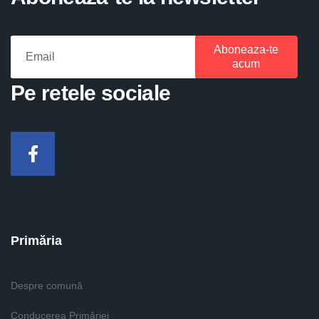
Aboneaza-te
acum
Pe retele sociale
Facebook
Primăria
Despre comună
Conducerea Primăriei