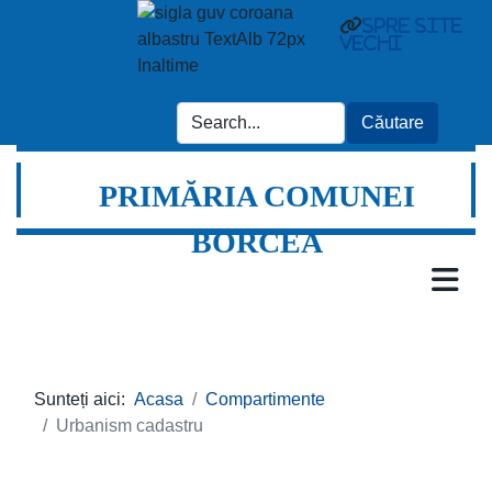
spre site
vechi
PRIMĂRIA COMUNEI
BORCEA
Sunteți aici:
Acasa
Compartimente
Urbanism cadastru