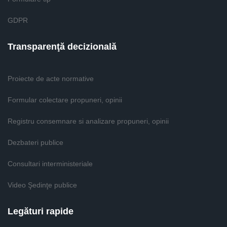
GDPR
Transparenţă decizională
Proiecte de acte normative
Formular colectare propuneri, opinii
Registru consemnare si analizare propuneri, opinii
Dezbateri publice
Consultari interministeriale
Video Şedinţe publice
Legături rapide