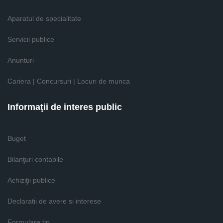
Aparatul de specialitate
Servicii publice
Anunturi
Cariera | Concursuri | Locuri de munca
Informaţii de interes public
Buget
Bilanţuri contabile
Achiziţii publice
Declaratii de avere si interese
Formulare tip