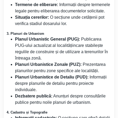
Termene de eliberare:
Informații despre termenele
legale pentru eliberarea documentelor solicitate.
Situația cererilor:
O secțiune unde cetățenii pot
verifica stadiul dosarului lor.
3. Planuri de Urbanism
Planul Urbanistic General (PUG):
Publicarea
PUG-ului actualizat al localitățiincare stabilește
regulile de construire și de utilizare a terenurilor în
întreaga zonă.
Planuri Urbanistice Zonale (PUZ):
Prezentarea
planurilor pentru zone specifice ale localității.
Planuri Urbanistice de Detaliu (PUD):
Informații
despre planurile de detaliu pentru proiecte
individuale.
Dezbatere publică:
Anunțuri despre consultările
publice pentru noile planuri de urbanism.
4. Cadastru și Topografie
Informații cadastrale:
O secțiune care oferă detalii