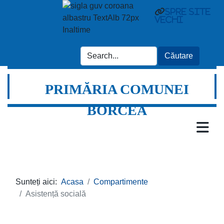
spre site
vechi
PRIMĂRIA COMUNEI
BORCEA
Sunteți aici:
Acasa
Compartimente
Asistență socială