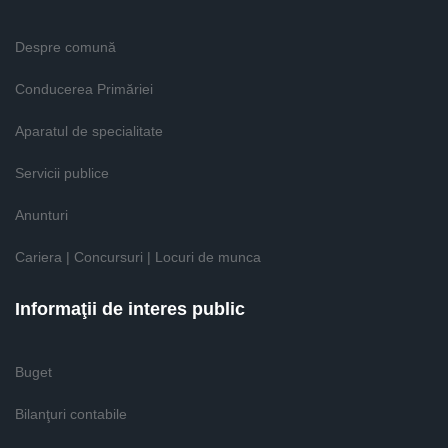
Despre comună
Conducerea Primăriei
Aparatul de specialitate
Servicii publice
Anunturi
Cariera | Concursuri | Locuri de munca
Informaţii de interes public
Buget
Bilanţuri contabile