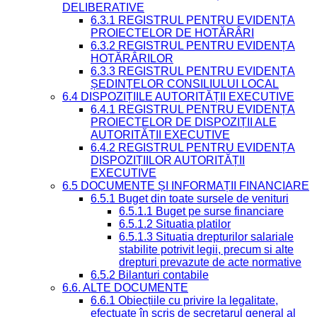
DELIBERATIVE
6.3.1 REGISTRUL PENTRU EVIDENȚA
PROIECTELOR DE HOTĂRÂRI
6.3.2 REGISTRUL PENTRU EVIDENȚA
HOTĂRÂRILOR
6.3.3 REGISTRUL PENTRU EVIDENȚA
ȘEDINȚELOR CONSILIULUI LOCAL
6.4 DISPOZIȚIILE AUTORITĂȚII EXECUTIVE
6.4.1 REGISTRUL PENTRU EVIDENȚA
PROIECTELOR DE DISPOZIȚII ALE
AUTORITĂȚII EXECUTIVE
6.4.2 REGISTRUL PENTRU EVIDENȚA
DISPOZIȚIILOR AUTORITĂȚII
EXECUTIVE
6.5 DOCUMENTE ȘI INFORMAȚII FINANCIARE
6.5.1 Buget din toate sursele de venituri
6.5.1.1 Buget pe surse financiare
6.5.1.2 Situatia platilor
6.5.1.3 Situatia drepturilor salariale
stabilite potrivit legii, precum si alte
drepturi prevazute de acte normative
6.5.2 Bilanturi contabile
6.6. ALTE DOCUMENTE
6.6.1 Obiecțiile cu privire la legalitate,
efectuate în scris de secretarul general al