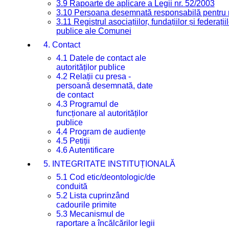
3.9 Rapoarte de aplicare a Legii nr. 52/2003
3.10 Persoana desemnată responsabilă pentru re
3.11 Registrul asociațiilor, fundațiilor și federații
publice ale Comunei
4. Contact
4.1 Datele de contact ale
autorităților publice
4.2 Relații cu presa -
persoană desemnată, date
de contact
4.3 Programul de
funcționare al autorităților
publice
4.4 Program de audiențe
4.5 Petiții
4.6 Autentificare
5. INTEGRITATE INSTITUȚIONALĂ
5.1 Cod etic/deontologic/de
conduită
5.2 Lista cuprinzând
cadourile primite
5.3 Mecanismul de
raportare a încălcărilor legii