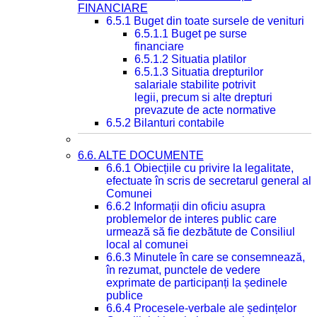
FINANCIARE
6.5.1 Buget din toate sursele de venituri
6.5.1.1 Buget pe surse
financiare
6.5.1.2 Situatia platilor
6.5.1.3 Situatia drepturilor
salariale stabilite potrivit
legii, precum si alte drepturi
prevazute de acte normative
6.5.2 Bilanturi contabile
6.6. ALTE DOCUMENTE
6.6.1 Obiecțiile cu privire la legalitate,
efectuate în scris de secretarul general al
Comunei
6.6.2 Informații din oficiu asupra
problemelor de interes public care
urmează să fie dezbătute de Consiliul
local al comunei
6.6.3 Minutele în care se consemnează,
în rezumat, punctele de vedere
exprimate de participanți la ședinele
publice
6.6.4 Procesele-verbale ale ședințelor