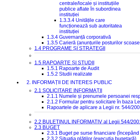
centrale/locale și instituțiile
publice aflate în subordinea
instituției
1.3.3.4 Unitățile care
funcționează sub autoritatea
instituției
1.3.4 Guvernanță corporativă
1.3.5 Carieră (anunțurile posturilor scoase
1.4 PROGRAME ȘI STRATEGII
1.5 RAPOARTE ȘI STUDII
1.5.1 Rapoarte de Audit
1.5.2 Studii realizate
2. INFORMAȚII DE INTERES PUBLIC
2.1 SOLICITARE INFORMAȚII
2.1.1 Numele și prenumele persoanei resp
2.1.2 Formular pentru solicitare în baza Le
Rapoartele de aplicare a Legii nr. 544/20
2.2 BULETINUL INFORMATIV al Legii 544/200
2.3 BUGET
2.3.1 Buget pe surse financiare (începând
2.3.2 Situația plăților (execuția bugetară)