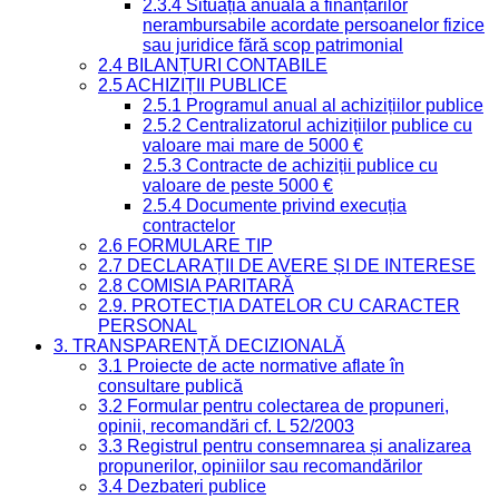
2.3.4 Situația anuală a finanțărilor
nerambursabile acordate persoanelor fizice
sau juridice fără scop patrimonial
2.4 BILANȚURI CONTABILE
2.5 ACHIZIȚII PUBLICE
2.5.1 Programul anual al achizițiilor publice
2.5.2 Centralizatorul achizițiilor publice cu
valoare mai mare de 5000 €
2.5.3 Contracte de achiziții publice cu
valoare de peste 5000 €
2.5.4 Documente privind execuția
contractelor
2.6 FORMULARE TIP
2.7 DECLARAȚII DE AVERE ȘI DE INTERESE
2.8 COMISIA PARITARĂ
2.9. PROTECȚIA DATELOR CU CARACTER
PERSONAL
3. TRANSPARENȚĂ DECIZIONALĂ
3.1 Proiecte de acte normative aflate în
consultare publică
3.2 Formular pentru colectarea de propuneri,
opinii, recomandări cf. L 52/2003
3.3 Registrul pentru consemnarea și analizarea
propunerilor, opiniilor sau recomandărilor
3.4 Dezbateri publice