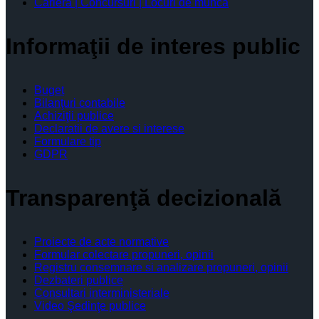
Cariera | Concursuri | Locuri de munca
Informaţii de interes public
Buget
Bilanţuri contabile
Achiziţii publice
Declaratii de avere si interese
Formulare tip
GDPR
Transparenţă decizională
Proiecte de acte normative
Formular colectare propuneri, opinii
Registru consemnare si analizare propuneri, opinii
Dezbateri publice
Consultari interministeriale
Video Şedinţe publice