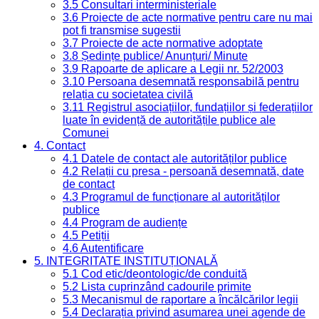
3.5 Consultari interministeriale
3.6 Proiecte de acte normative pentru care nu mai
pot fi transmise sugestii
3.7 Proiecte de acte normative adoptate
3.8 Ședințe publice/ Anunțuri/ Minute
3.9 Rapoarte de aplicare a Legii nr. 52/2003
3.10 Persoana desemnată responsabilă pentru
relația cu societatea civilă
3.11 Registrul asociațiilor, fundațiilor și federațiilor
luate în evidență de autoritățile publice ale
Comunei
4. Contact
4.1 Datele de contact ale autorităților publice
4.2 Relații cu presa - persoană desemnată, date
de contact
4.3 Programul de funcționare al autorităților
publice
4.4 Program de audiențe
4.5 Petiții
4.6 Autentificare
5. INTEGRITATE INSTITUȚIONALĂ
5.1 Cod etic/deontologic/de conduită
5.2 Lista cuprinzând cadourile primite
5.3 Mecanismul de raportare a încălcărilor legii
5.4 Declarația privind asumarea unei agende de