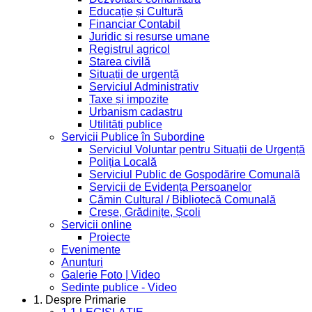
Educație și Cultură
Financiar Contabil
Juridic si resurse umane
Registrul agricol
Starea civilă
Situații de urgență
Serviciul Administrativ
Taxe și impozite
Urbanism cadastru
Utilități publice
Servicii Publice în Subordine
Serviciul Voluntar pentru Situații de Urgență
Poliția Locală
Serviciul Public de Gospodărire Comunală
Servicii de Evidența Persoanelor
Cămin Cultural / Bibliotecă Comunală
Creșe, Grădinițe, Școli
Servicii online
Proiecte
Evenimente
Anunțuri
Galerie Foto | Video
Sedinte publice - Video
1. Despre Primarie