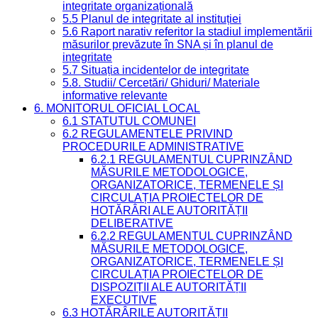
integritate organizațională
5.5 Planul de integritate al instituției
5.6 Raport narativ referitor la stadiul implementării
măsurilor prevăzute în SNA și în planul de
integritate
5.7 Situația incidentelor de integritate
5.8. Studii/ Cercetări/ Ghiduri/ Materiale
informative relevante
6. MONITORUL OFICIAL LOCAL
6.1 STATUTUL COMUNEI
6.2 REGULAMENTELE PRIVIND
PROCEDURILE ADMINISTRATIVE
6.2.1 REGULAMENTUL CUPRINZÂND
MĂSURILE METODOLOGICE,
ORGANIZATORICE, TERMENELE ȘI
CIRCULAȚIA PROIECTELOR DE
HOTĂRÂRI ALE AUTORITĂȚII
DELIBERATIVE
6.2.2 REGULAMENTUL CUPRINZÂND
MĂSURILE METODOLOGICE,
ORGANIZATORICE, TERMENELE ȘI
CIRCULAȚIA PROIECTELOR DE
DISPOZIȚII ALE AUTORITĂȚII
EXECUTIVE
6.3 HOTĂRÂRILE AUTORITĂȚII