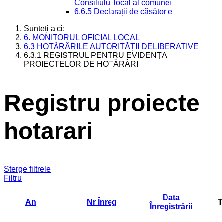
Consiliului local al comunei
6.6.5 Declarații de căsătorie
Sunteți aici:
6. MONITORUL OFICIAL LOCAL
6.3 HOTĂRÂRILE AUTORITĂȚII DELIBERATIVE
6.3.1 REGISTRUL PENTRU EVIDENȚA
PROIECTELOR DE HOTĂRÂRI
Registru proiecte
hotarari
Sterge filtrele
Filtru
Data
An
Nr Înreg
T
Înregistrării