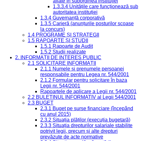
aflate în subordinea instituției
1.3.3.4 Unitățile care funcționează sub
autoritatea instituției
1.3.4 Guvernanță corporativă
1.3.5 Carieră (anunțurile posturilor scoase
la concurs)
1.4 PROGRAME ȘI STRATEGII
1.5 RAPOARTE ȘI STUDII
1.5.1 Rapoarte de Audit
1.5.2 Studii realizate
2. INFORMAȚII DE INTERES PUBLIC
2.1 SOLICITARE INFORMAȚII
2.1.1 Numele și prenumele persoanei
responsabile pentru Legea nr. 544/2001
2.1.2 Formular pentru solicitare în baza
Legii nr. 544/2001
Rapoartele de aplicare a Legii nr. 544/2001
2.2 BULETINUL INFORMATIV al Legii 544/2001
2.3 BUGET
2.3.1 Buget pe surse financiare (începând
cu anul 2015)
2.3.2 Situația plăților (execuția bugetară)
2.3.3 Situația drepturilor salariale stabilite
potrivit legii, precum și alte drepturi
prevăzute de acte normative