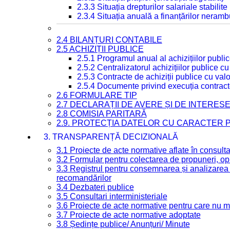
2.3.3 Situația drepturilor salariale stabilit
2.3.4 Situația anuală a finanțărilor neramb
2.4 BILANȚURI CONTABILE
2.5 ACHIZIȚII PUBLICE
2.5.1 Programul anual al achizițiilor publi
2.5.2 Centralizatorul achizițiilor publice 
2.5.3 Contracte de achiziții publice cu va
2.5.4 Documente privind execuția contract
2.6 FORMULARE TIP
2.7 DECLARAȚII DE AVERE ȘI DE INTERES
2.8 COMISIA PARITARĂ
2.9. PROTECȚIA DATELOR CU CARACTER
3. TRANSPARENȚĂ DECIZIONALĂ
3.1 Proiecte de acte normative aflate în consult
3.2 Formular pentru colectarea de propuneri, opi
3.3 Registrul pentru consemnarea și analizarea p
recomandărilor
3.4 Dezbateri publice
3.5 Consultari interministeriale
3.6 Proiecte de acte normative pentru care nu ma
3.7 Proiecte de acte normative adoptate
3.8 Ședințe publice/ Anunțuri/ Minute