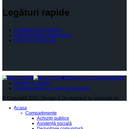
Legături rapide
TERMENI ŞI CONDIŢII
PREZENTARE GENERALĂ
CONTACTEAZĂ-NE
Politica De Confidențialitate
Termeni și condiții
Protectia datelor cu caracter personal
© Copyright 2026 | Design & Devlopment by vreausite.eu
Acasa
Compartimente
Achiziții publice
Asistență socială
Dezvoltare comunitară