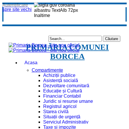
Autentificare
spre site vechi
PRIMĂRIA COMUNEI
BORCEA
Acasa
Compartimente
Achiziții publice
Asistență socială
Dezvoltare comunitară
Educație și Cultură
Financiar Contabil
Juridic si resurse umane
Registrul agricol
Starea civilă
Situații de urgență
Serviciul Administrativ
Taxe și impozite