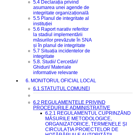
5.4 Declarația privind
asumarea unei agende de
integritate organizațională
5.5 Planul de integritate al
instituției
5.6 Raport narativ referitor
la stadiul implementării
măsurilor prevăzute în SNA
și în planul de integritate
5.7 Situația incidentelor de
integritate
5.8. Studii/ Cercetări/
Ghiduri/ Materiale
informative relevante
6. MONITORUL OFICIAL LOCAL
6.1 STATUTUL COMUNEI
6.2 REGULAMENTELE PRIVIND
PROCEDURILE ADMINISTRATIVE
6.2.1 REGULAMENTUL CUPRINZÂND
MĂSURILE METODOLOGICE,
ORGANIZATORICE, TERMENELE ȘI
CIRCULAȚIA PROIECTELOR DE
HOTĂRÂRI ALE AUTORITĂȚII