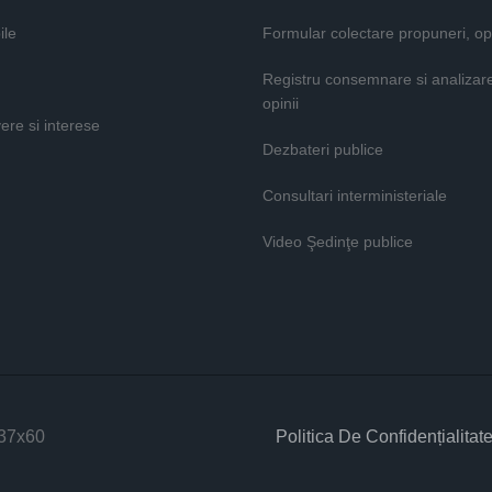
ile
Formular colectare propuneri, opi
Registru consemnare si analizar
opinii
vere si interese
Dezbateri publice
Consultari interministeriale
Video Şedinţe publice
Politica De Confidențialitat