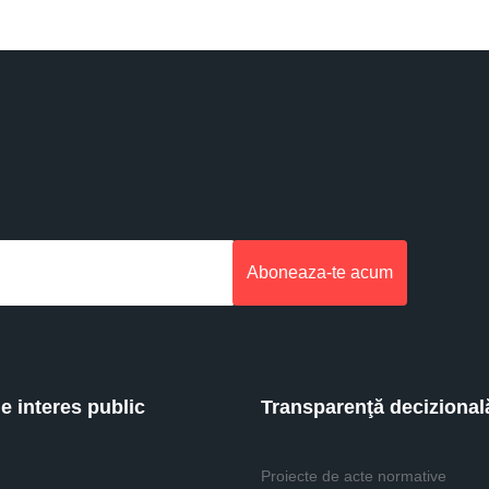
Aboneaza-te acum
de interes public
Transparenţă decizional
Proiecte de acte normative