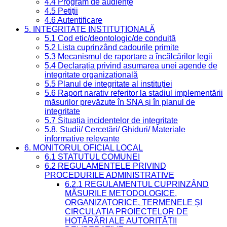
4.4 Program de audiențe
4.5 Petiții
4.6 Autentificare
5. INTEGRITATE INSTITUȚIONALĂ
5.1 Cod etic/deontologic/de conduită
5.2 Lista cuprinzând cadourile primite
5.3 Mecanismul de raportare a încălcărilor legii
5.4 Declarația privind asumarea unei agende de
integritate organizațională
5.5 Planul de integritate al instituției
5.6 Raport narativ referitor la stadiul implementării
măsurilor prevăzute în SNA și în planul de
integritate
5.7 Situația incidentelor de integritate
5.8. Studii/ Cercetări/ Ghiduri/ Materiale
informative relevante
6. MONITORUL OFICIAL LOCAL
6.1 STATUTUL COMUNEI
6.2 REGULAMENTELE PRIVIND
PROCEDURILE ADMINISTRATIVE
6.2.1 REGULAMENTUL CUPRINZÂND
MĂSURILE METODOLOGICE,
ORGANIZATORICE, TERMENELE ȘI
CIRCULAȚIA PROIECTELOR DE
HOTĂRÂRI ALE AUTORITĂȚII