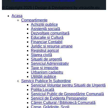
© Copyright 2026 | Design & Devlopment by vreausite.eu
Acasa
Compartimente
Achiziții publice
Asistență socială
Dezvoltare comunitară
Educație și Cultură
Financiar Contabil
Juridic si resurse umane
Registrul agricol
Starea civilă
Situații de urgență
Serviciul Administrativ
Taxe și impozite
Urbanism cadastru
Utilități publice
Servicii Publice în Subordine
Serviciul Voluntar pentru Situații de Urgență
Poliția Locală
Serviciul Public de Gospodărire Comunală
Servicii de Evidența Persoanelor
Cămin Cultural / Bibliotecă Comunală
Creșe, Grădinițe, Școli