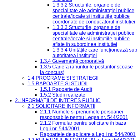
1.3.3.2 Structurile, organele de
specialitate ale administrației publice
centrale/locale și instituțiile publice
coordonate de conducătorul instituției
1.3.3.3 Structurile, organele de
specialitate ale administrației publice
centrale/locale și instituțiile publice
aflate în subordinea instituției
1.3.3.4 Unitățile care funcționează sub
autoritatea instituției
1.3.4 Guvernanță corporativă
1.3.5 Carieră (anunțurile posturilor scoase
la concurs)
1.4 PROGRAME ȘI STRATEGII
1.5 RAPOARTE ȘI STUDII
1.5.1 Rapoarte de Audit
1.5.2 Studii realizate
2. INFORMAȚII DE INTERES PUBLIC
2.1 SOLICITARE INFORMAȚII
2.1.1 Numele și prenumele persoanei
responsabile pentru Legea nr. 544/2001
2.1.2 Formular pentru solicitare în baza
Legii nr. 544/2001
Rapoartele de aplicare a Legii nr. 544/2001
2.2 BULETINUL INFORMATIV al Legii 544/2001