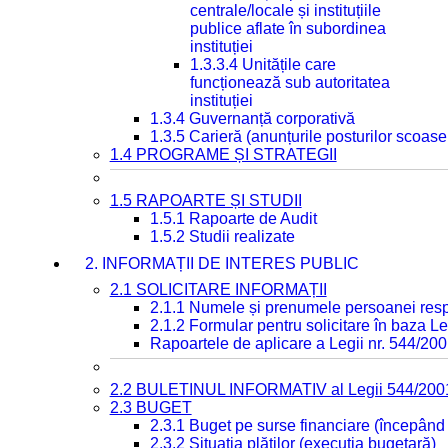
centrale/locale și instituțiile
publice aflate în subordinea
instituției
1.3.3.4 Unitățile care
funcționează sub autoritatea
instituției
1.3.4 Guvernanță corporativă
1.3.5 Carieră (anunțurile posturilor scoase
1.4 PROGRAME ȘI STRATEGII
1.5 RAPOARTE ȘI STUDII
1.5.1 Rapoarte de Audit
1.5.2 Studii realizate
2. INFORMAȚII DE INTERES PUBLIC
2.1 SOLICITARE INFORMAȚII
2.1.1 Numele și prenumele persoanei resp
2.1.2 Formular pentru solicitare în baza Le
Rapoartele de aplicare a Legii nr. 544/20
2.2 BULETINUL INFORMATIV al Legii 544/200
2.3 BUGET
2.3.1 Buget pe surse financiare (începând
2.3.2 Situația plăților (execuția bugetară)