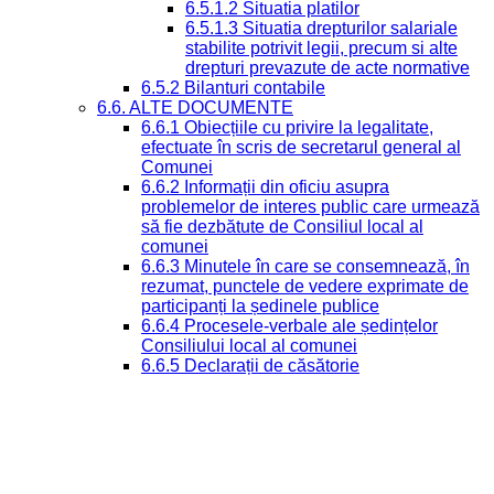
6.5.1.2 Situatia platilor
6.5.1.3 Situatia drepturilor salariale
stabilite potrivit legii, precum si alte
drepturi prevazute de acte normative
6.5.2 Bilanturi contabile
6.6. ALTE DOCUMENTE
6.6.1 Obiecțiile cu privire la legalitate,
efectuate în scris de secretarul general al
Comunei
6.6.2 Informații din oficiu asupra
problemelor de interes public care urmează
să fie dezbătute de Consiliul local al
comunei
6.6.3 Minutele în care se consemnează, în
rezumat, punctele de vedere exprimate de
participanți la ședinele publice
6.6.4 Procesele-verbale ale ședințelor
Consiliului local al comunei
6.6.5 Declarații de căsătorie