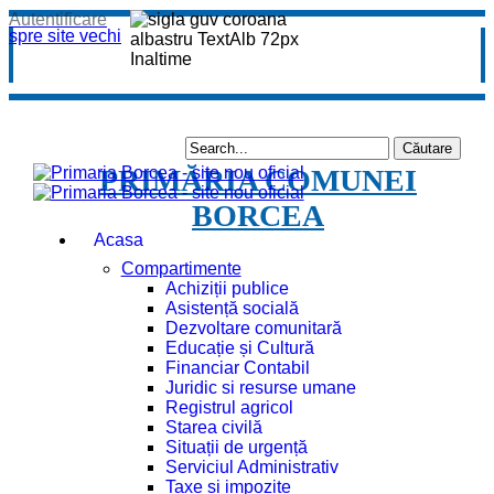
Autentificare
spre site vechi
PRIMĂRIA COMUNEI
BORCEA
Acasa
Compartimente
Achiziții publice
Asistență socială
Dezvoltare comunitară
Educație și Cultură
Financiar Contabil
Juridic si resurse umane
Registrul agricol
Starea civilă
Situații de urgență
Serviciul Administrativ
Taxe și impozite