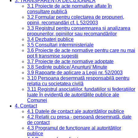
3. TRANSPARENȚĂ DECIZIONALĂ
3.1 Proiecte de acte normative aflate în
consultare publică
3.2 Formular pentru colectarea de propuneri,
opinii, recomandări cf. L 52/2003
3.3 Registrul pentru consemnarea și analizarea
propunerilor, opiniilor sau recomandărilor
3.4 Dezbateri publice
3.5 Consultari interministeriale
3.6 Proiecte de acte normative pentru care nu mai
pot fi transmise sugestii
3.7 Proiecte de acte normative adoptate
3.8 Ședințe publice/ Anunțuri/ Minute
3.9 Rapoarte de aplicare a Legii nr. 52/2003
3.10 Persoana desemnată responsabilă pentru
relația cu societatea civilă
3.11 Registrul asociațiilor, fundațiilor și federațiilor
luate în evidență de autoritățile publice ale
Comunei
4. Contact
4.1 Datele de contact ale autorităților publice
4.2 Relații cu presa - persoană desemnată, date
de contact
4.3 Programul de funcționare al autorităților
publice