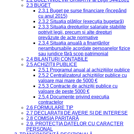
2.3 BUGET
2.3.1 Buget pe surse financiare (începând
cu anul 2015)
2.3.2 Situația plăților (execuția bugetară)
2.3.3 Situația drepturilor salariale stabilite
potrivit legii, precum și alte drepturi
prevăzute de acte normative
2.3.4 Situația anuală a finanțărilor
nerambursabile acordate persoanelor fizice
sau juridice fără scop patrimonial
2.4 BILANȚURI CONTABILE
2.5 ACHIZIȚII PUBLICE
2.5.1 Programul anual al achizițiilor publice
2.5.2 Centralizatorul achizițiilor publice cu
valoare mai mare de 5000 €
2.5.3 Contracte de achiziții publice cu
valoare de peste 5000 €
2.5.4 Documente privind execuția
contractelor
2.6 FORMULARE TIP
2.7 DECLARAȚII DE AVERE ȘI DE INTERESE
2.8 COMISIA PARITARĂ
2.9. PROTECȚIA DATELOR CU CARACTER
PERSONAL