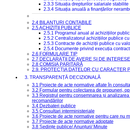
2.3.3 Situația drepturilor salariale stabilit
2.3.4 Situația anuală a finanțărilor neramb
2.4 BILANȚURI CONTABILE
2.5 ACHIZIȚII PUBLICE
2.5.1 Programul anual al achizițiilor publi
2.5.2 Centralizatorul achizițiilor publice 
2.5.3 Contracte de achiziții publice cu va
2.5.4 Documente privind execuția contract
2.6 FORMULARE TIP
2.7 DECLARAȚII DE AVERE ȘI DE INTERES
2.8 COMISIA PARITARĂ
2.9. PROTECȚIA DATELOR CU CARACTER
3. TRANSPARENȚĂ DECIZIONALĂ
3.1 Proiecte de acte normative aflate în consult
3.2 Formular pentru colectarea de propuneri, opi
3.3 Registrul pentru consemnarea și analizarea p
recomandărilor
3.4 Dezbateri publice
3.5 Consultari interministeriale
3.6 Proiecte de acte normative pentru care nu ma
3.7 Proiecte de acte normative adoptate
3.8 Ședințe publice/ Anunțuri/ Minute