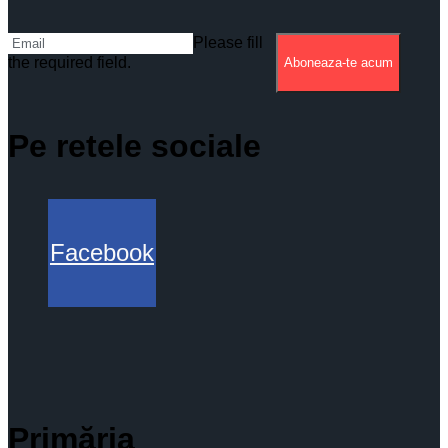
Please fill
the required field.
Aboneaza-te acum
Pe retele sociale
Facebook
Primăria