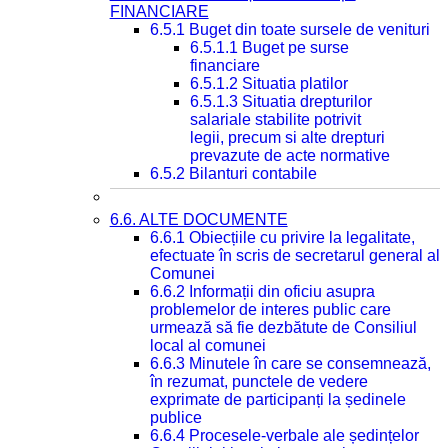
FINANCIARE
6.5.1 Buget din toate sursele de venituri
6.5.1.1 Buget pe surse
financiare
6.5.1.2 Situatia platilor
6.5.1.3 Situatia drepturilor
salariale stabilite potrivit
legii, precum si alte drepturi
prevazute de acte normative
6.5.2 Bilanturi contabile
6.6. ALTE DOCUMENTE
6.6.1 Obiecțiile cu privire la legalitate,
efectuate în scris de secretarul general al
Comunei
6.6.2 Informații din oficiu asupra
problemelor de interes public care
urmează să fie dezbătute de Consiliul
local al comunei
6.6.3 Minutele în care se consemnează,
în rezumat, punctele de vedere
exprimate de participanți la ședinele
publice
6.6.4 Procesele-verbale ale ședințelor