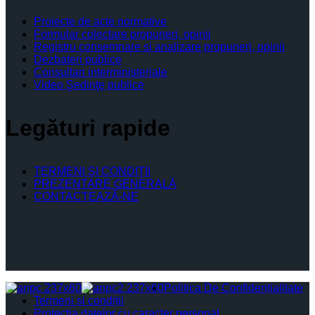
Proiecte de acte normative
Formular colectare propuneri, opinii
Registru consemnare si analizare propuneri, opinii
Dezbateri publice
Consultari interministeriale
Video Şedinţe publice
Legături rapide
TERMENI ŞI CONDIŢII
PREZENTARE GENERALĂ
CONTACTEAZĂ-NE
Politica De Confidențialitate
Termeni și condiții
Protectia datelor cu caracter personal