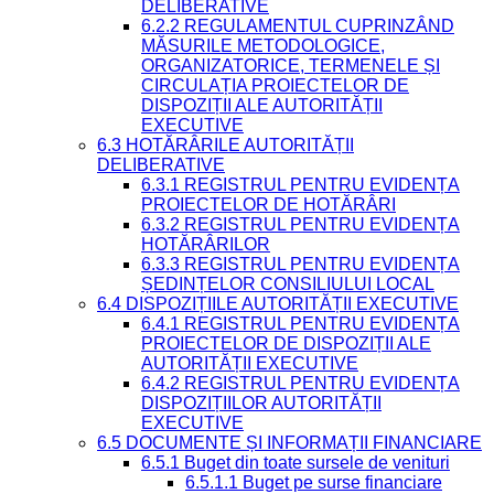
DELIBERATIVE
6.2.2 REGULAMENTUL CUPRINZÂND
MĂSURILE METODOLOGICE,
ORGANIZATORICE, TERMENELE ȘI
CIRCULAȚIA PROIECTELOR DE
DISPOZIȚII ALE AUTORITĂȚII
EXECUTIVE
6.3 HOTĂRÂRILE AUTORITĂȚII
DELIBERATIVE
6.3.1 REGISTRUL PENTRU EVIDENȚA
PROIECTELOR DE HOTĂRÂRI
6.3.2 REGISTRUL PENTRU EVIDENȚA
HOTĂRÂRILOR
6.3.3 REGISTRUL PENTRU EVIDENȚA
ȘEDINȚELOR CONSILIULUI LOCAL
6.4 DISPOZIȚIILE AUTORITĂȚII EXECUTIVE
6.4.1 REGISTRUL PENTRU EVIDENȚA
PROIECTELOR DE DISPOZIȚII ALE
AUTORITĂȚII EXECUTIVE
6.4.2 REGISTRUL PENTRU EVIDENȚA
DISPOZIȚIILOR AUTORITĂȚII
EXECUTIVE
6.5 DOCUMENTE ȘI INFORMAȚII FINANCIARE
6.5.1 Buget din toate sursele de venituri
6.5.1.1 Buget pe surse financiare