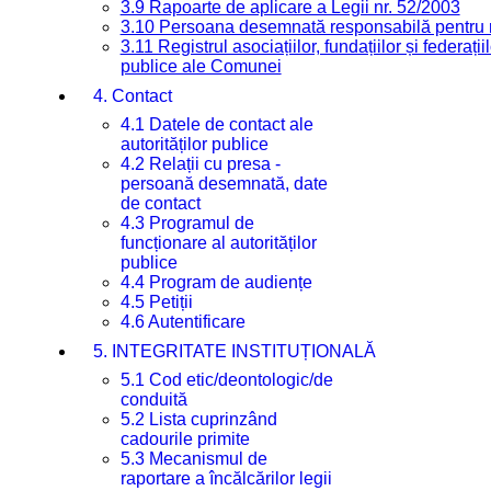
3.9 Rapoarte de aplicare a Legii nr. 52/2003
3.10 Persoana desemnată responsabilă pentru re
3.11 Registrul asociațiilor, fundațiilor și federații
publice ale Comunei
4. Contact
4.1 Datele de contact ale
autorităților publice
4.2 Relații cu presa -
persoană desemnată, date
de contact
4.3 Programul de
funcționare al autorităților
publice
4.4 Program de audiențe
4.5 Petiții
4.6 Autentificare
5. INTEGRITATE INSTITUȚIONALĂ
5.1 Cod etic/deontologic/de
conduită
5.2 Lista cuprinzând
cadourile primite
5.3 Mecanismul de
raportare a încălcărilor legii