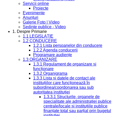
Servicii online
Proiecte
Evenimente
Anunțuri
Galerie Foto | Video
Sedinte publice - Video
1. Despre Primarie
1.1 LEGISLAȚIE
1.2 CONDUCERE
1.2.1 Lista persoanelor din conducere
1.2.2 Agenda conducerii
Programare audiențe
1.3 ORGANIZARE
1.3.1 Regulament de organizare și
funcționare
1.3.2 Organigrama
1.3.3 Lista și datele de contact ale
instituțiilor care funcționează în
subordinea/coordonarea sau sub
autoritatea instituției
1.3.3.1 Structurile, organele de
specialitate ale administrației publice
centrale/locale și instituțiile publice
finanțate total sau parțial prin bugetul
instituției