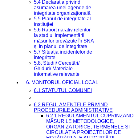
5.4 Declarația privind
asumarea unei agende de
integritate organizațională
5.5 Planul de integritate al
instituției
5.6 Raport narativ referitor
la stadiul implementării
măsurilor prevăzute în SNA
și în planul de integritate
5.7 Situația incidentelor de
integritate
5.8. Studii/ Cercetări/
Ghiduri/ Materiale
informative relevante
6. MONITORUL OFICIAL LOCAL
6.1 STATUTUL COMUNEI
6.2 REGULAMENTELE PRIVIND
PROCEDURILE ADMINISTRATIVE
6.2.1 REGULAMENTUL CUPRINZÂND
MĂSURILE METODOLOGICE,
ORGANIZATORICE, TERMENELE ȘI
CIRCULAȚIA PROIECTELOR DE
HOTĂRÂRI ALE AUTORITĂȚII