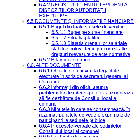
6.4.2 REGISTRUL PENTRU EVIDENȚA
DISPOZIȚIILOR AUTORITĂȚII
EXECUTIVE
6.5 DOCUMENTE ȘI INFORMAȚII FINANCIARE
6.5.1 Buget din toate sursele de venituri
6.5.1.1 Buget pe surse financiare
6.5.1.2 Situatia platilor
6.5.1.3 Situatia drepturilor salariale
stabilite potrivit legii, precum si alte
drepturi prevazute de acte normative
6.5.2 Bilanturi contabile
6.6. ALTE DOCUMENTE
6.6.1 Obiecțiile cu privire la legalitate,
efectuate în scris de secretarul general al
Comunei
6.6.2 Informații din oficiu asupra
problemelor de interes public care urmează
să fie dezbătute de Consiliul local al
comunei
6.6.3 Minutele în care se consemnează, în
rezumat, punctele de vedere exprimate de
participanți la ședinele publice
6.6.4 Procesele-verbale ale ședințelor
Consiliului local al comunei
6.6.5 Declarații de căsătorie