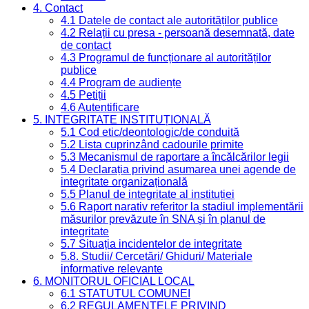
4. Contact
4.1 Datele de contact ale autorităților publice
4.2 Relații cu presa - persoană desemnată, date
de contact
4.3 Programul de funcționare al autorităților
publice
4.4 Program de audiențe
4.5 Petiții
4.6 Autentificare
5. INTEGRITATE INSTITUȚIONALĂ
5.1 Cod etic/deontologic/de conduită
5.2 Lista cuprinzând cadourile primite
5.3 Mecanismul de raportare a încălcărilor legii
5.4 Declarația privind asumarea unei agende de
integritate organizațională
5.5 Planul de integritate al instituției
5.6 Raport narativ referitor la stadiul implementării
măsurilor prevăzute în SNA și în planul de
integritate
5.7 Situația incidentelor de integritate
5.8. Studii/ Cercetări/ Ghiduri/ Materiale
informative relevante
6. MONITORUL OFICIAL LOCAL
6.1 STATUTUL COMUNEI
6.2 REGULAMENTELE PRIVIND