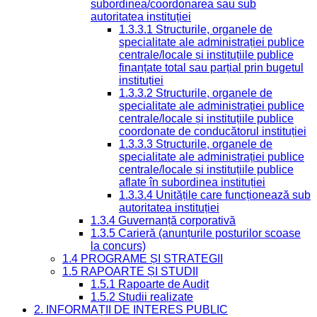
subordinea/coordonarea sau sub
autoritatea instituției
1.3.3.1 Structurile, organele de
specialitate ale administrației publice
centrale/locale și instituțiile publice
finanțate total sau parțial prin bugetul
instituției
1.3.3.2 Structurile, organele de
specialitate ale administrației publice
centrale/locale și instituțiile publice
coordonate de conducătorul instituției
1.3.3.3 Structurile, organele de
specialitate ale administrației publice
centrale/locale și instituțiile publice
aflate în subordinea instituției
1.3.3.4 Unitățile care funcționează sub
autoritatea instituției
1.3.4 Guvernanță corporativă
1.3.5 Carieră (anunțurile posturilor scoase
la concurs)
1.4 PROGRAME ȘI STRATEGII
1.5 RAPOARTE ȘI STUDII
1.5.1 Rapoarte de Audit
1.5.2 Studii realizate
2. INFORMAȚII DE INTERES PUBLIC