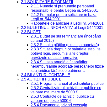
2.1 SOLICITARE INFORMAȚII
2.1.1 Numele și prenumele persoanei
responsabile pentru Legea nr. 544/2001
2.1.2 Formular pentru solicitare în baza
Legii nr. 544/2001
Rapoartele de aplicare a Legii nr. 544/2001
2.2 BULETINUL INFORMATIV al Legii 544/2001
2.3 BUGET
2.3.1 Buget pe surse financiare (începând
cu anul 2015)
2.3.2 Situația plăților (execuția bugetară)
2.3.3 Situația drepturilor salariale stabilite
potrivit legii, precum și alte drepturi
prevăzute de acte normative
2.3.4 Situația anuală a finanțărilor
nerambursabile acordate persoanelor fizice
sau juridice fără scop patrimonial
2.4 BILANȚURI CONTABILE
2.5 ACHIZIȚII PUBLICE
2.5.1 Programul anual al achizițiilor publice
2.5.2 Centralizatorul achizițiilor publice cu
valoare mai mare de 5000 €
2.5.3 Contracte de achiziții publice cu
valoare de peste 5000 €
2.5.4 Documente privind execuția