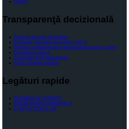
GDPR
Transparenţă decizională
Proiecte de acte normative
Formular colectare propuneri, opinii
Registru consemnare si analizare propuneri, opinii
Dezbateri publice
Consultari interministeriale
Video Şedinţe publice
Legături rapide
TERMENI ŞI CONDIŢII
PREZENTARE GENERALĂ
CONTACTEAZĂ-NE