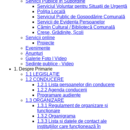
Servicii Publice în Subordine
Serviciul Voluntar pentru Situații de Urgență
Poliția Locală
Serviciul Public de Gospodărire Comunală
Servicii de Evidența Persoanelor
Cămin Cultural / Bibliotecă Comunală
Creșe, Grădinițe, Școli
Servicii online
Proiecte
Evenimente
Anunțuri
Galerie Foto | Video
Sedinte publice - Video
1. Despre Primarie
1.1 LEGISLAȚIE
1.2 CONDUCERE
1.2.1 Lista persoanelor din conducere
1.2.2 Agenda conducerii
Programare audiențe
1.3 ORGANIZARE
1.3.1 Regulament de organizare și
funcționare
1.3.2 Organigrama
1.3.3 Lista și datele de contact ale
instituțiilor care funcționează în