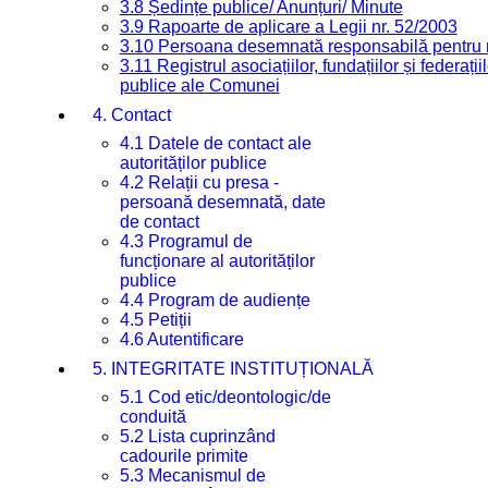
3.8 Ședințe publice/ Anunțuri/ Minute
3.9 Rapoarte de aplicare a Legii nr. 52/2003
3.10 Persoana desemnată responsabilă pentru re
3.11 Registrul asociațiilor, fundațiilor și federații
publice ale Comunei
4. Contact
4.1 Datele de contact ale
autorităților publice
4.2 Relații cu presa -
persoană desemnată, date
de contact
4.3 Programul de
funcționare al autorităților
publice
4.4 Program de audiențe
4.5 Petiții
4.6 Autentificare
5. INTEGRITATE INSTITUȚIONALĂ
5.1 Cod etic/deontologic/de
conduită
5.2 Lista cuprinzând
cadourile primite
5.3 Mecanismul de