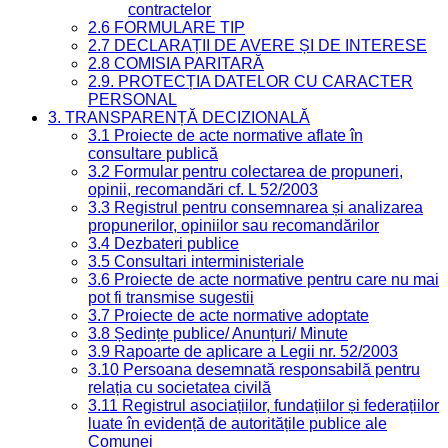
contractelor
2.6 FORMULARE TIP
2.7 DECLARAȚII DE AVERE ȘI DE INTERESE
2.8 COMISIA PARITARĂ
2.9. PROTECȚIA DATELOR CU CARACTER
PERSONAL
3. TRANSPARENȚĂ DECIZIONALĂ
3.1 Proiecte de acte normative aflate în
consultare publică
3.2 Formular pentru colectarea de propuneri,
opinii, recomandări cf. L 52/2003
3.3 Registrul pentru consemnarea și analizarea
propunerilor, opiniilor sau recomandărilor
3.4 Dezbateri publice
3.5 Consultari interministeriale
3.6 Proiecte de acte normative pentru care nu mai
pot fi transmise sugestii
3.7 Proiecte de acte normative adoptate
3.8 Ședințe publice/ Anunțuri/ Minute
3.9 Rapoarte de aplicare a Legii nr. 52/2003
3.10 Persoana desemnată responsabilă pentru
relația cu societatea civilă
3.11 Registrul asociațiilor, fundațiilor și federațiilor
luate în evidență de autoritățile publice ale
Comunei