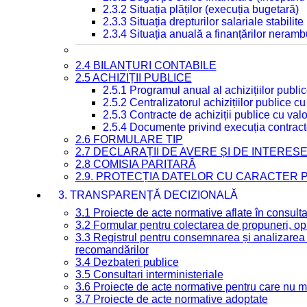
2.3.2 Situația plăților (execuția bugetară)
2.3.3 Situația drepturilor salariale stabilit
2.3.4 Situația anuală a finanțărilor neramb
2.4 BILANȚURI CONTABILE
2.5 ACHIZIȚII PUBLICE
2.5.1 Programul anual al achizițiilor publi
2.5.2 Centralizatorul achizițiilor publice 
2.5.3 Contracte de achiziții publice cu va
2.5.4 Documente privind execuția contract
2.6 FORMULARE TIP
2.7 DECLARAȚII DE AVERE ȘI DE INTERES
2.8 COMISIA PARITARĂ
2.9. PROTECȚIA DATELOR CU CARACTER
3. TRANSPARENȚĂ DECIZIONALĂ
3.1 Proiecte de acte normative aflate în consult
3.2 Formular pentru colectarea de propuneri, opi
3.3 Registrul pentru consemnarea și analizarea p
recomandărilor
3.4 Dezbateri publice
3.5 Consultari interministeriale
3.6 Proiecte de acte normative pentru care nu ma
3.7 Proiecte de acte normative adoptate