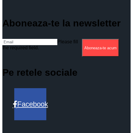
Aboneaza-te la newsletter
Please fill
the required field.
Aboneaza-te acum
Pe retele sociale
Facebook