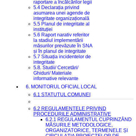
raportare a încălcărilor legii
5.4 Declarația privind
asumarea unei agende de
integritate organizațională
5.5 Planul de integritate al
instituției
5.6 Raport narativ referitor
la stadiul implementării
măsurilor prevăzute în SNA
și în planul de integritate
5.7 Situația incidentelor de
integritate
5.8. Studii/ Cercetări/
Ghiduri/ Materiale
informative relevante
6. MONITORUL OFICIAL LOCAL
6.1 STATUTUL COMUNEI
6.2 REGULAMENTELE PRIVIND
PROCEDURILE ADMINISTRATIVE
6.2.1 REGULAMENTUL CUPRINZÂND
MĂSURILE METODOLOGICE,
ORGANIZATORICE, TERMENELE ȘI
CIRCULAȚIA PROIECTELOR DE