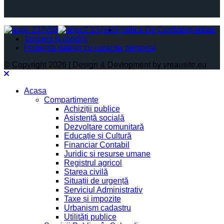
Politica De Confidențialitate
Termeni și condiții
Protectia datelor cu caracter personal
© Copyright 2026 | Design & Devlopment by vreausite.eu
Acasa
Compartimente
Achiziții publice
Asistență socială
Dezvoltare comunitară
Educație și Cultură
Financiar Contabil
Juridic si resurse umane
Registrul agricol
Starea civilă
Situații de urgență
Serviciul Administrativ
Taxe și impozite
Urbanism cadastru
Utilități publice