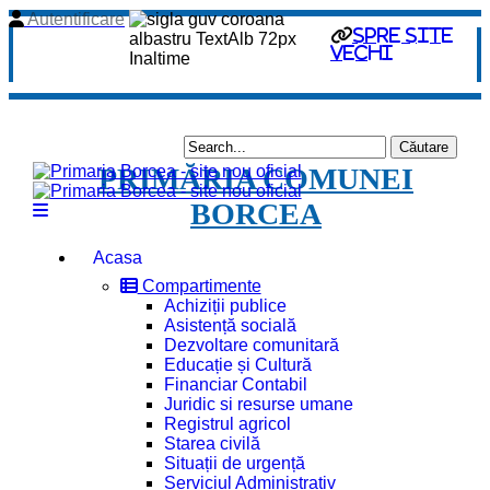
Autentificare
spre site
vechi
PRIMĂRIA COMUNEI
BORCEA
Acasa
Compartimente
Achiziții publice
Asistență socială
Dezvoltare comunitară
Educație și Cultură
Financiar Contabil
Juridic si resurse umane
Registrul agricol
Starea civilă
Situații de urgență
Serviciul Administrativ