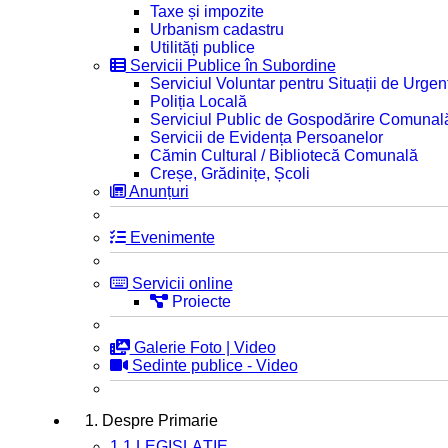
Taxe și impozite
Urbanism cadastru
Utilități publice
Servicii Publice în Subordine
Serviciul Voluntar pentru Situații de Urgen
Poliția Locală
Serviciul Public de Gospodărire Comunal
Servicii de Evidența Persoanelor
Cămin Cultural / Bibliotecă Comunală
Creșe, Grădinițe, Școli
Anunțuri
Evenimente
Servicii online
Proiecte
Galerie Foto | Video
Sedinte publice - Video
1. Despre Primarie
1.1 LEGISLAȚIE