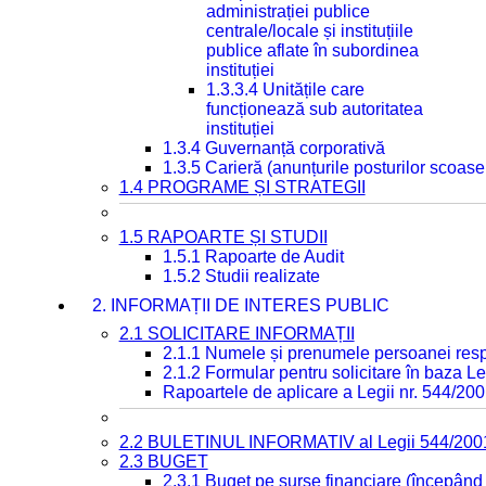
administrației publice
centrale/locale și instituțiile
publice aflate în subordinea
instituției
1.3.3.4 Unitățile care
funcționează sub autoritatea
instituției
1.3.4 Guvernanță corporativă
1.3.5 Carieră (anunțurile posturilor scoase
1.4 PROGRAME ȘI STRATEGII
1.5 RAPOARTE ȘI STUDII
1.5.1 Rapoarte de Audit
1.5.2 Studii realizate
2. INFORMAȚII DE INTERES PUBLIC
2.1 SOLICITARE INFORMAȚII
2.1.1 Numele și prenumele persoanei resp
2.1.2 Formular pentru solicitare în baza Le
Rapoartele de aplicare a Legii nr. 544/20
2.2 BULETINUL INFORMATIV al Legii 544/200
2.3 BUGET
2.3.1 Buget pe surse financiare (începând