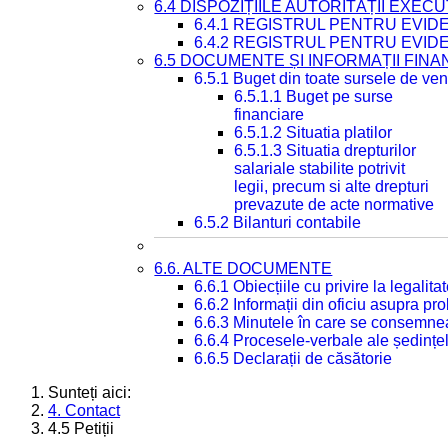
6.4 DISPOZIȚIILE AUTORITĂȚII EXECU
6.4.1 REGISTRUL PENTRU EVID
6.4.2 REGISTRUL PENTRU EVID
6.5 DOCUMENTE ȘI INFORMAȚII FIN
6.5.1 Buget din toate sursele de veni
6.5.1.1 Buget pe surse
financiare
6.5.1.2 Situatia platilor
6.5.1.3 Situatia drepturilor
salariale stabilite potrivit
legii, precum si alte drepturi
prevazute de acte normative
6.5.2 Bilanturi contabile
6.6. ALTE DOCUMENTE
6.6.1 Obiecțiile cu privire la legali
6.6.2 Informații din oficiu asupra p
6.6.3 Minutele în care se consemnea
6.6.4 Procesele-verbale ale ședințel
6.6.5 Declarații de căsătorie
Sunteți aici:
4. Contact
4.5 Petiții