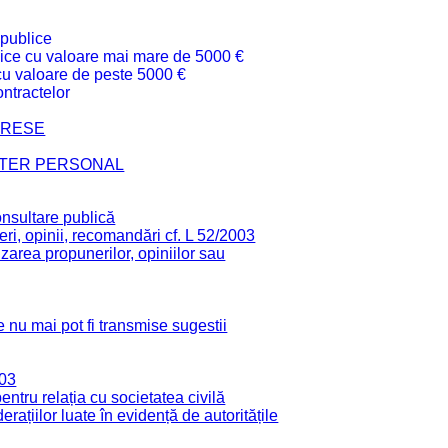
 publice
ublice cu valoare mai mare de 5000 €
 cu valoare de peste 5000 €
ntractelor
TERESE
CTER PERSONAL
onsultare publică
ri, opinii, recomandări cf. L 52/2003
zarea propunerilor, opiniilor sau
 nu mai pot fi transmise sugestii
003
tru relația cu societatea civilă
derațiilor luate în evidență de autoritățile