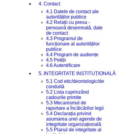
4. Contact
4.1 Datele de contact ale
autorităților publice
4.2 Relații cu presa -
persoană desemnată, date
de contact
4.3 Programul de
funcționare al autorităților
publice
4.4 Program de audiențe
4.5 Petiții
4.6 Autentificare
5. INTEGRITATE INSTITUȚIONALĂ
5.1 Cod etic/deontologic/de
conduită
5.2 Lista cuprinzând
cadourile primite
5.3 Mecanismul de
raportare a încălcărilor legii
5.4 Declarația privind
asumarea unei agende de
integritate organizațională
5.5 Planul de integritate al