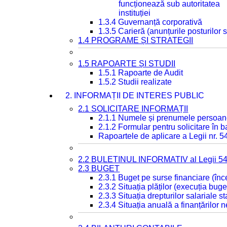
funcționează sub autoritatea
instituției
1.3.4 Guvernanță corporativă
1.3.5 Carieră (anunțurile posturilor
1.4 PROGRAME ȘI STRATEGII
1.5 RAPOARTE ȘI STUDII
1.5.1 Rapoarte de Audit
1.5.2 Studii realizate
2. INFORMAȚII DE INTERES PUBLIC
2.1 SOLICITARE INFORMAȚII
2.1.1 Numele și prenumele persoan
2.1.2 Formular pentru solicitare în 
Rapoartele de aplicare a Legii nr. 
2.2 BULETINUL INFORMATIV al Legii 5
2.3 BUGET
2.3.1 Buget pe surse financiare (în
2.3.2 Situația plăților (execuția buge
2.3.3 Situația drepturilor salariale s
2.3.4 Situația anuală a finanțărilor