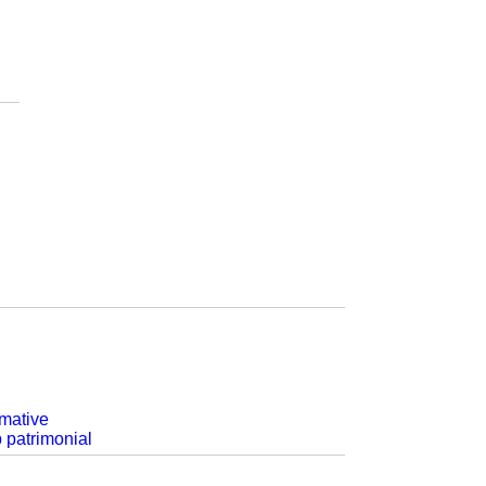
rmative
p patrimonial