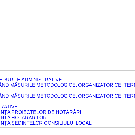
EDURILE ADMINISTRATIVE
ÂND MĂSURILE METODOLOGICE, ORGANIZATORICE, TER
E
ÂND MĂSURILE METODOLOGICE, ORGANIZATORICE, TERME
ERATIVE
DENȚA PROIECTELOR DE HOTĂRÂRI
DENȚA HOTĂRÂRILOR
ENȚA ȘEDINȚELOR CONSILIULUI LOCAL