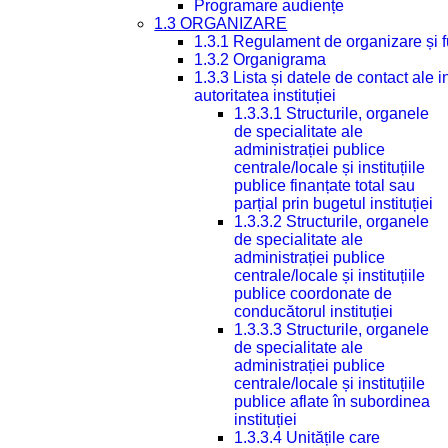
Programare audiențe
1.3 ORGANIZARE
1.3.1 Regulament de organizare și 
1.3.2 Organigrama
1.3.3 Lista și datele de contact ale
autoritatea instituției
1.3.3.1 Structurile, organele
de specialitate ale
administrației publice
centrale/locale și instituțiile
publice finanțate total sau
parțial prin bugetul instituției
1.3.3.2 Structurile, organele
de specialitate ale
administrației publice
centrale/locale și instituțiile
publice coordonate de
conducătorul instituției
1.3.3.3 Structurile, organele
de specialitate ale
administrației publice
centrale/locale și instituțiile
publice aflate în subordinea
instituției
1.3.3.4 Unitățile care