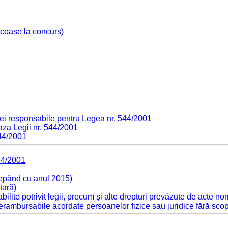
 scoase la concurs)
ei responsabile pentru Legea nr. 544/2001
baza Legii nr. 544/2001
544/2001
44/2001
cepând cu anul 2015)
tară)
tabilite potrivit legii, precum și alte drepturi prevăzute de acte no
 nerambursabile acordate persoanelor fizice sau juridice fără sco