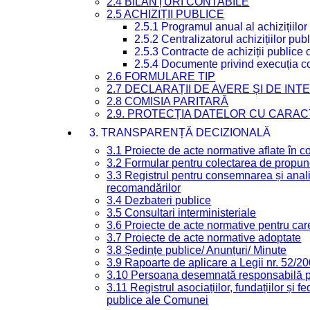
2.4 BILANȚURI CONTABILE
2.5 ACHIZIȚII PUBLICE
2.5.1 Programul anual al achizițiilor
2.5.2 Centralizatorul achizițiilor p
2.5.3 Contracte de achiziții publice
2.5.4 Documente privind execuția co
2.6 FORMULARE TIP
2.7 DECLARAȚII DE AVERE ȘI DE IN
2.8 COMISIA PARITARĂ
2.9. PROTECȚIA DATELOR CU CARA
3. TRANSPARENȚĂ DECIZIONALĂ
3.1 Proiecte de acte normative aflate în c
3.2 Formular pentru colectarea de propune
3.3 Registrul pentru consemnarea și anali
recomandărilor
3.4 Dezbateri publice
3.5 Consultari interministeriale
3.6 Proiecte de acte normative pentru care
3.7 Proiecte de acte normative adoptate
3.8 Ședințe publice/ Anunțuri/ Minute
3.9 Rapoarte de aplicare a Legii nr. 52/2
3.10 Persoana desemnată responsabilă pen
3.11 Registrul asociațiilor, fundațiilor și fe
publice ale Comunei