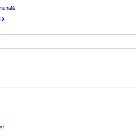
omunală
lă
re