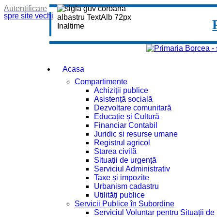
Autentificare
spre site vechi
Acasa
Compartimente
Achiziții publice
Asistență socială
Dezvoltare comunitară
Educație și Cultură
Financiar Contabil
Juridic si resurse umane
Registrul agricol
Starea civilă
Situații de urgență
Serviciul Administrativ
Taxe și impozite
Urbanism cadastru
Utilități publice
Servicii Publice în Subordine
Serviciul Voluntar pentru Situații d