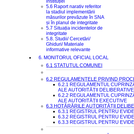
instituției
5.6 Raport narativ referitor
la stadiul implementării
măsurilor prevăzute în SNA
și în planul de integritate
5.7 Situația incidentelor de
integritate
5.8. Studii/ Cercetări/
Ghiduri/ Materiale
informative relevante
6. MONITORUL OFICIAL LOCAL
6.1 STATUTUL COMUNEI
6.2 REGULAMENTELE PRIVIND PROC
6.2.1 REGULAMENTUL CUPRINZ
ALE AUTORITĂȚII DELIBERATIV
6.2.2 REGULAMENTUL CUPRINZ
ALE AUTORITĂȚII EXECUTIVE
6.3 HOTĂRÂRILE AUTORITĂȚII DELIB
6.3.1 REGISTRUL PENTRU EVI
6.3.2 REGISTRUL PENTRU EVI
6.3.3 REGISTRUL PENTRU EVID