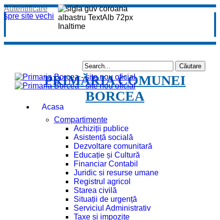
Autentificare
spre site vechi
PRIMĂRIA COMUNEI
BORCEA
Acasa
Compartimente
Achiziții publice
Asistență socială
Dezvoltare comunitară
Educație și Cultură
Financiar Contabil
Juridic si resurse umane
Registrul agricol
Starea civilă
Situații de urgență
Serviciul Administrativ
Taxe și impozite