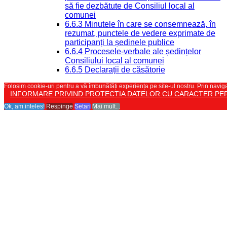
să fie dezbătute de Consiliul local al
comunei
6.6.3 Minutele în care se consemnează, în
rezumat, punctele de vedere exprimate de
participanți la ședinele publice
6.6.4 Procesele-verbale ale ședințelor
Consiliului local al comunei
6.6.5 Declarații de căsătorie
Folosim cookie-uri pentru a vă îmbunătăți experiența pe site-ul nostru. Prin naviga
INFORMARE PRIVIND PROTECTIA DATELOR CU CARACTER PE
Ok, am inteles!
Respinge
Setari
Mai mult...