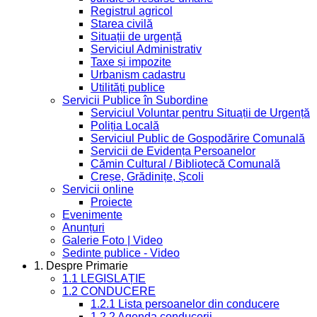
Registrul agricol
Starea civilă
Situații de urgență
Serviciul Administrativ
Taxe și impozite
Urbanism cadastru
Utilități publice
Servicii Publice în Subordine
Serviciul Voluntar pentru Situații de Urgență
Poliția Locală
Serviciul Public de Gospodărire Comunală
Servicii de Evidența Persoanelor
Cămin Cultural / Bibliotecă Comunală
Creșe, Grădinițe, Școli
Servicii online
Proiecte
Evenimente
Anunțuri
Galerie Foto | Video
Sedinte publice - Video
1. Despre Primarie
1.1 LEGISLAȚIE
1.2 CONDUCERE
1.2.1 Lista persoanelor din conducere
1.2.2 Agenda conducerii