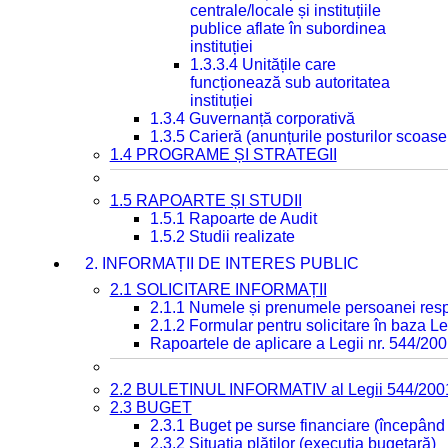
centrale/locale și instituțiile
publice aflate în subordinea
instituției
1.3.3.4 Unitățile care
funcționează sub autoritatea
instituției
1.3.4 Guvernanță corporativă
1.3.5 Carieră (anunțurile posturilor scoase
1.4 PROGRAME ȘI STRATEGII
1.5 RAPOARTE ȘI STUDII
1.5.1 Rapoarte de Audit
1.5.2 Studii realizate
2. INFORMAȚII DE INTERES PUBLIC
2.1 SOLICITARE INFORMAȚII
2.1.1 Numele și prenumele persoanei resp
2.1.2 Formular pentru solicitare în baza Le
Rapoartele de aplicare a Legii nr. 544/20
2.2 BULETINUL INFORMATIV al Legii 544/200
2.3 BUGET
2.3.1 Buget pe surse financiare (începând
2.3.2 Situația plăților (execuția bugetară)