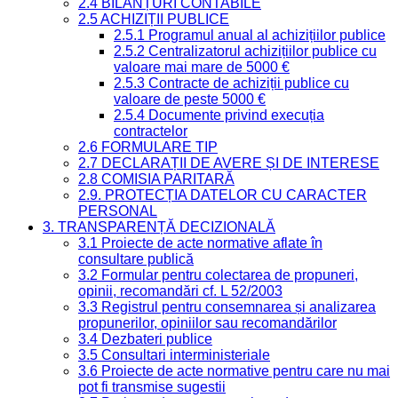
2.4 BILANȚURI CONTABILE
2.5 ACHIZIȚII PUBLICE
2.5.1 Programul anual al achizițiilor publice
2.5.2 Centralizatorul achizițiilor publice cu
valoare mai mare de 5000 €
2.5.3 Contracte de achiziții publice cu
valoare de peste 5000 €
2.5.4 Documente privind execuția
contractelor
2.6 FORMULARE TIP
2.7 DECLARAȚII DE AVERE ȘI DE INTERESE
2.8 COMISIA PARITARĂ
2.9. PROTECȚIA DATELOR CU CARACTER
PERSONAL
3. TRANSPARENȚĂ DECIZIONALĂ
3.1 Proiecte de acte normative aflate în
consultare publică
3.2 Formular pentru colectarea de propuneri,
opinii, recomandări cf. L 52/2003
3.3 Registrul pentru consemnarea și analizarea
propunerilor, opiniilor sau recomandărilor
3.4 Dezbateri publice
3.5 Consultari interministeriale
3.6 Proiecte de acte normative pentru care nu mai
pot fi transmise sugestii