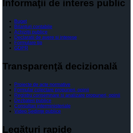
Informaţii de interes public
Buget
Bilanţuri contabile
Achiziţii publice
Declaratii de avere si interese
Formulare tip
GDPR
Transparenţă decizională
Proiecte de acte normative
Formular colectare propuneri, opinii
Registru consemnare si analizare propuneri, opinii
Dezbateri publice
Consultari interministeriale
Video Şedinţe publice
Legături rapide