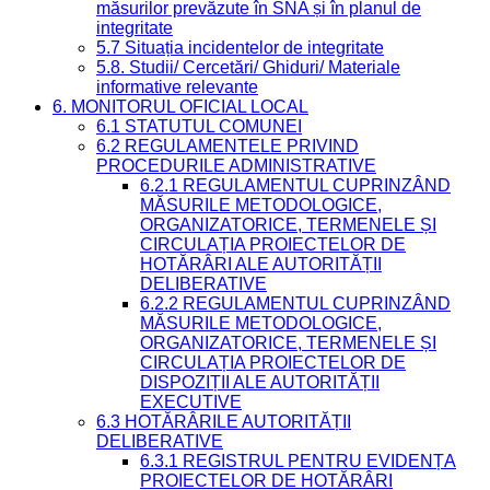
măsurilor prevăzute în SNA și în planul de
integritate
5.7 Situația incidentelor de integritate
5.8. Studii/ Cercetări/ Ghiduri/ Materiale
informative relevante
6. MONITORUL OFICIAL LOCAL
6.1 STATUTUL COMUNEI
6.2 REGULAMENTELE PRIVIND
PROCEDURILE ADMINISTRATIVE
6.2.1 REGULAMENTUL CUPRINZÂND
MĂSURILE METODOLOGICE,
ORGANIZATORICE, TERMENELE ȘI
CIRCULAȚIA PROIECTELOR DE
HOTĂRÂRI ALE AUTORITĂȚII
DELIBERATIVE
6.2.2 REGULAMENTUL CUPRINZÂND
MĂSURILE METODOLOGICE,
ORGANIZATORICE, TERMENELE ȘI
CIRCULAȚIA PROIECTELOR DE
DISPOZIȚII ALE AUTORITĂȚII
EXECUTIVE
6.3 HOTĂRÂRILE AUTORITĂȚII
DELIBERATIVE
6.3.1 REGISTRUL PENTRU EVIDENȚA
PROIECTELOR DE HOTĂRÂRI