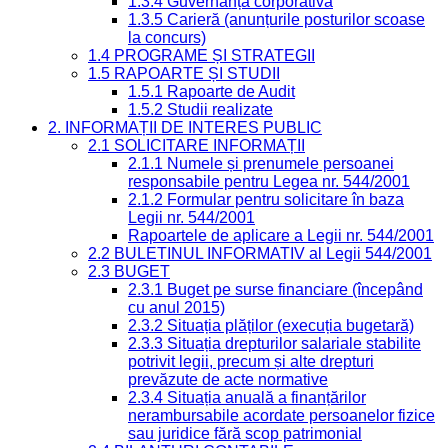
1.3.4 Guvernanță corporativă
1.3.5 Carieră (anunțurile posturilor scoase
la concurs)
1.4 PROGRAME ȘI STRATEGII
1.5 RAPOARTE ȘI STUDII
1.5.1 Rapoarte de Audit
1.5.2 Studii realizate
2. INFORMAȚII DE INTERES PUBLIC
2.1 SOLICITARE INFORMAȚII
2.1.1 Numele și prenumele persoanei
responsabile pentru Legea nr. 544/2001
2.1.2 Formular pentru solicitare în baza
Legii nr. 544/2001
Rapoartele de aplicare a Legii nr. 544/2001
2.2 BULETINUL INFORMATIV al Legii 544/2001
2.3 BUGET
2.3.1 Buget pe surse financiare (începând
cu anul 2015)
2.3.2 Situația plăților (execuția bugetară)
2.3.3 Situația drepturilor salariale stabilite
potrivit legii, precum și alte drepturi
prevăzute de acte normative
2.3.4 Situația anuală a finanțărilor
nerambursabile acordate persoanelor fizice
sau juridice fără scop patrimonial