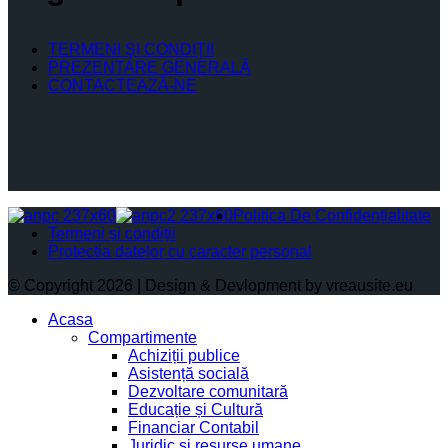
TERMENI ŞI CONDIŢII
PREZENTARE GENERALĂ
CONTACTEAZĂ-NE
Politica De Confidențialitate
Termeni și condiții
Protectia datelor cu caracter personal
© Copyright 2026 | Design & Devlopment by vreausite.eu
Acasa
Compartimente
Achiziții publice
Asistență socială
Dezvoltare comunitară
Educație și Cultură
Financiar Contabil
Juridic si resurse umane