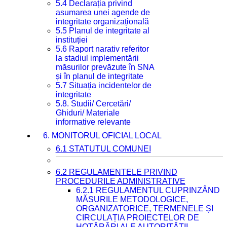
5.4 Declarația privind
asumarea unei agende de
integritate organizațională
5.5 Planul de integritate al
instituției
5.6 Raport narativ referitor
la stadiul implementării
măsurilor prevăzute în SNA
și în planul de integritate
5.7 Situația incidentelor de
integritate
5.8. Studii/ Cercetări/
Ghiduri/ Materiale
informative relevante
6. MONITORUL OFICIAL LOCAL
6.1 STATUTUL COMUNEI
6.2 REGULAMENTELE PRIVIND
PROCEDURILE ADMINISTRATIVE
6.2.1 REGULAMENTUL CUPRINZÂND
MĂSURILE METODOLOGICE,
ORGANIZATORICE, TERMENELE ȘI
CIRCULAȚIA PROIECTELOR DE
HOTĂRÂRI ALE AUTORITĂȚII