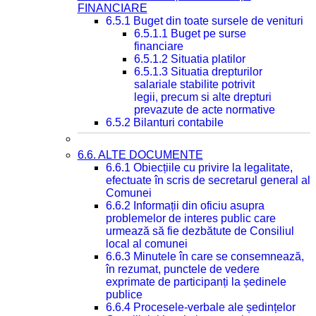
FINANCIARE
6.5.1 Buget din toate sursele de venituri
6.5.1.1 Buget pe surse
financiare
6.5.1.2 Situatia platilor
6.5.1.3 Situatia drepturilor
salariale stabilite potrivit
legii, precum si alte drepturi
prevazute de acte normative
6.5.2 Bilanturi contabile
6.6. ALTE DOCUMENTE
6.6.1 Obiecțiile cu privire la legalitate,
efectuate în scris de secretarul general al
Comunei
6.6.2 Informații din oficiu asupra
problemelor de interes public care
urmează să fie dezbătute de Consiliul
local al comunei
6.6.3 Minutele în care se consemnează,
în rezumat, punctele de vedere
exprimate de participanți la ședinele
publice
6.6.4 Procesele-verbale ale ședințelor