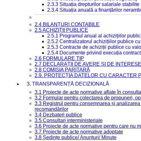
2.3.3 Situația drepturilor salariale stabilit
2.3.4 Situația anuală a finanțărilor neramb
2.4 BILANȚURI CONTABILE
2.5 ACHIZIȚII PUBLICE
2.5.1 Programul anual al achizițiilor publi
2.5.2 Centralizatorul achizițiilor publice 
2.5.3 Contracte de achiziții publice cu va
2.5.4 Documente privind execuția contract
2.6 FORMULARE TIP
2.7 DECLARAȚII DE AVERE ȘI DE INTERES
2.8 COMISIA PARITARĂ
2.9. PROTECȚIA DATELOR CU CARACTER
3. TRANSPARENȚĂ DECIZIONALĂ
3.1 Proiecte de acte normative aflate în consult
3.2 Formular pentru colectarea de propuneri, opi
3.3 Registrul pentru consemnarea și analizarea p
recomandărilor
3.4 Dezbateri publice
3.5 Consultari interministeriale
3.6 Proiecte de acte normative pentru care nu ma
3.7 Proiecte de acte normative adoptate
3.8 Ședințe publice/ Anunțuri/ Minute