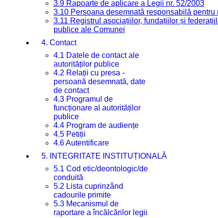
3.9 Rapoarte de aplicare a Legii nr. 52/2003
3.10 Persoana desemnată responsabilă pentru re
3.11 Registrul asociațiilor, fundațiilor și federații
publice ale Comunei
4. Contact
4.1 Datele de contact ale
autorităților publice
4.2 Relații cu presa -
persoană desemnată, date
de contact
4.3 Programul de
funcționare al autorităților
publice
4.4 Program de audiențe
4.5 Petiții
4.6 Autentificare
5. INTEGRITATE INSTITUȚIONALĂ
5.1 Cod etic/deontologic/de
conduită
5.2 Lista cuprinzând
cadourile primite
5.3 Mecanismul de
raportare a încălcărilor legii