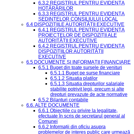
6.3.2 REGISTRUL PENTRU EVIDENȚA
HOTĂRÂRILOR
6.3.3 REGISTRUL PENTRU EVIDENȚA
ȘEDINȚELOR CONSILIULUI LOCAL
6.4 DISPOZIȚIILE AUTORITĂȚII EXECUTIVE
6.4.1 REGISTRUL PENTRU EVIDENȚA
PROIECTELOR DE DISPOZIȚII ALE
AUTORITĂȚII EXECUTIVE
6.4.2 REGISTRUL PENTRU EVIDENȚA
DISPOZIȚIILOR AUTORITĂȚII
EXECUTIVE
6.5 DOCUMENTE ȘI INFORMAȚII FINANCIARE
6.5.1 Buget din toate sursele de venituri
6.5.1.1 Buget pe surse financiare
6.5.1.2 Situatia platilor
6.5.1.3 Situatia drepturilor salariale
stabilite potrivit legii, precum si alte
drepturi prevazute de acte normative
6.5.2 Bilanturi contabile
6.6. ALTE DOCUMENTE
6.6.1 Obiecțiile cu privire la legalitate,
efectuate în scris de secretarul general al
Comunei
6.6.2 Informații din oficiu asupra
problemelor de interes public care urmează