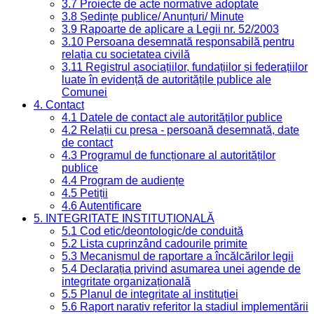
3.7 Proiecte de acte normative adoptate
3.8 Ședințe publice/ Anunțuri/ Minute
3.9 Rapoarte de aplicare a Legii nr. 52/2003
3.10 Persoana desemnată responsabilă pentru
relația cu societatea civilă
3.11 Registrul asociațiilor, fundațiilor și federațiilor
luate în evidență de autoritățile publice ale
Comunei
4. Contact
4.1 Datele de contact ale autorităților publice
4.2 Relații cu presa - persoană desemnată, date
de contact
4.3 Programul de funcționare al autorităților
publice
4.4 Program de audiențe
4.5 Petiții
4.6 Autentificare
5. INTEGRITATE INSTITUȚIONALĂ
5.1 Cod etic/deontologic/de conduită
5.2 Lista cuprinzând cadourile primite
5.3 Mecanismul de raportare a încălcărilor legii
5.4 Declarația privind asumarea unei agende de
integritate organizațională
5.5 Planul de integritate al instituției
5.6 Raport narativ referitor la stadiul implementării