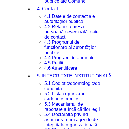
publice ale Comunei
4. Contact
4.1 Datele de contact ale
autorităților publice
4.2 Relații cu presa -
persoană desemnată, date
de contact
4.3 Programul de
funcționare al autorităților
publice
4.4 Program de audiențe
4.5 Petiții
4.6 Autentificare
5. INTEGRITATE INSTITUȚIONALĂ
5.1 Cod etic/deontologic/de
conduită
5.2 Lista cuprinzând
cadourile primite
5.3 Mecanismul de
raportare a încălcărilor legii
5.4 Declarația privind
asumarea unei agende de
integritate organizațională