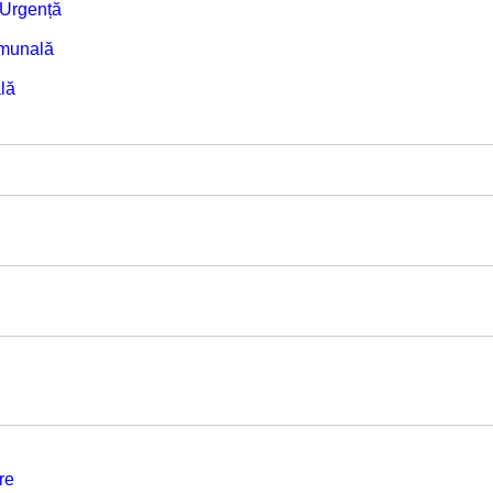
e Urgență
omunală
lă
re