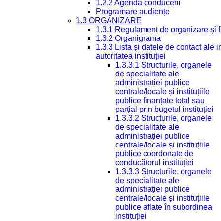
1.2.2 Agenda conducerii
Programare audiențe
1.3 ORGANIZARE
1.3.1 Regulament de organizare și 
1.3.2 Organigrama
1.3.3 Lista și datele de contact ale
autoritatea instituției
1.3.3.1 Structurile, organele
de specialitate ale
administrației publice
centrale/locale și instituțiile
publice finanțate total sau
parțial prin bugetul instituției
1.3.3.2 Structurile, organele
de specialitate ale
administrației publice
centrale/locale și instituțiile
publice coordonate de
conducătorul instituției
1.3.3.3 Structurile, organele
de specialitate ale
administrației publice
centrale/locale și instituțiile
publice aflate în subordinea
instituției