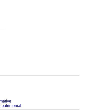
rmative
p patrimonial