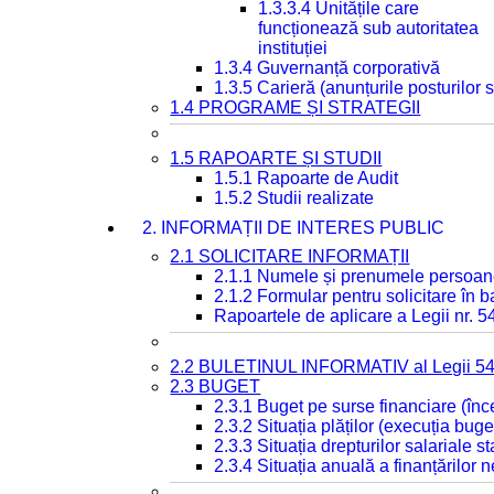
1.3.3.4 Unitățile care
funcționează sub autoritatea
instituției
1.3.4 Guvernanță corporativă
1.3.5 Carieră (anunțurile posturilor
1.4 PROGRAME ȘI STRATEGII
1.5 RAPOARTE ȘI STUDII
1.5.1 Rapoarte de Audit
1.5.2 Studii realizate
2. INFORMAȚII DE INTERES PUBLIC
2.1 SOLICITARE INFORMAȚII
2.1.1 Numele și prenumele persoan
2.1.2 Formular pentru solicitare în 
Rapoartele de aplicare a Legii nr. 
2.2 BULETINUL INFORMATIV al Legii 5
2.3 BUGET
2.3.1 Buget pe surse financiare (în
2.3.2 Situația plăților (execuția buge
2.3.3 Situația drepturilor salariale s
2.3.4 Situația anuală a finanțărilor