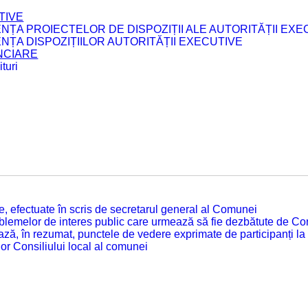
TIVE
ENȚA PROIECTELOR DE DISPOZIȚII ALE AUTORITĂȚII EXE
ENȚA DISPOZIȚIILOR AUTORITĂȚII EXECUTIVE
ANCIARE
turi
tate, efectuate în scris de secretarul general al Comunei
roblemelor de interes public care urmează să fie dezbătute de Con
ză, în rezumat, punctele de vedere exprimate de participanți la
or Consiliului local al comunei