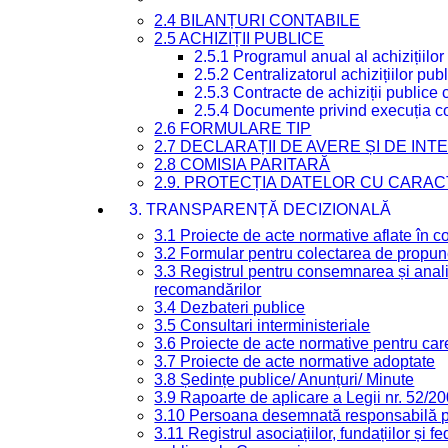
2.4 BILANȚURI CONTABILE
2.5 ACHIZIȚII PUBLICE
2.5.1 Programul anual al achizițiilor
2.5.2 Centralizatorul achizițiilor p
2.5.3 Contracte de achiziții publice
2.5.4 Documente privind execuția co
2.6 FORMULARE TIP
2.7 DECLARAȚII DE AVERE ȘI DE IN
2.8 COMISIA PARITARĂ
2.9. PROTECȚIA DATELOR CU CARA
3. TRANSPARENȚĂ DECIZIONALĂ
3.1 Proiecte de acte normative aflate în c
3.2 Formular pentru colectarea de propune
3.3 Registrul pentru consemnarea și anali
recomandărilor
3.4 Dezbateri publice
3.5 Consultari interministeriale
3.6 Proiecte de acte normative pentru care
3.7 Proiecte de acte normative adoptate
3.8 Ședințe publice/ Anunțuri/ Minute
3.9 Rapoarte de aplicare a Legii nr. 52/2
3.10 Persoana desemnată responsabilă pen
3.11 Registrul asociațiilor, fundațiilor și fe