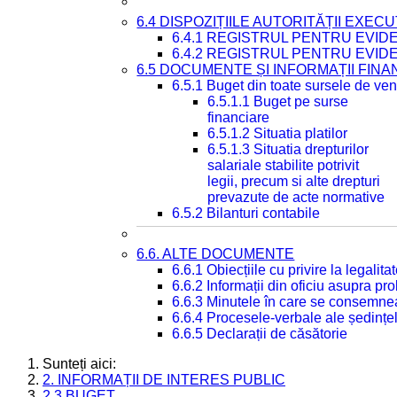
6.4 DISPOZIȚIILE AUTORITĂȚII EXECU
6.4.1 REGISTRUL PENTRU EVID
6.4.2 REGISTRUL PENTRU EVID
6.5 DOCUMENTE ȘI INFORMAȚII FIN
6.5.1 Buget din toate sursele de veni
6.5.1.1 Buget pe surse
financiare
6.5.1.2 Situatia platilor
6.5.1.3 Situatia drepturilor
salariale stabilite potrivit
legii, precum si alte drepturi
prevazute de acte normative
6.5.2 Bilanturi contabile
6.6. ALTE DOCUMENTE
6.6.1 Obiecțiile cu privire la legali
6.6.2 Informații din oficiu asupra p
6.6.3 Minutele în care se consemnea
6.6.4 Procesele-verbale ale ședințel
6.6.5 Declarații de căsătorie
Sunteți aici:
2. INFORMAȚII DE INTERES PUBLIC
2.3 BUGET