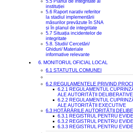
5.5 Planul de integritate al
instituției
5.6 Raport narativ referitor
la stadiul implementării
măsurilor prevăzute în SNA
și în planul de integritate
5.7 Situația incidentelor de
integritate
5.8. Studii/ Cercetări/
Ghiduri/ Materiale
informative relevante
6. MONITORUL OFICIAL LOCAL
6.1 STATUTUL COMUNEI
6.2 REGULAMENTELE PRIVIND PROC
6.2.1 REGULAMENTUL CUPRINZ
ALE AUTORITĂȚII DELIBERATIV
6.2.2 REGULAMENTUL CUPRINZ
ALE AUTORITĂȚII EXECUTIVE
6.3 HOTĂRÂRILE AUTORITĂȚII DELIB
6.3.1 REGISTRUL PENTRU EVI
6.3.2 REGISTRUL PENTRU EVI
6.3.3 REGISTRUL PENTRU EVID