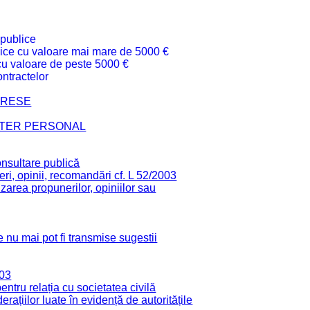
 publice
ublice cu valoare mai mare de 5000 €
 cu valoare de peste 5000 €
ntractelor
TERESE
CTER PERSONAL
onsultare publică
ri, opinii, recomandări cf. L 52/2003
zarea propunerilor, opiniilor sau
 nu mai pot fi transmise sugestii
003
tru relația cu societatea civilă
derațiilor luate în evidență de autoritățile