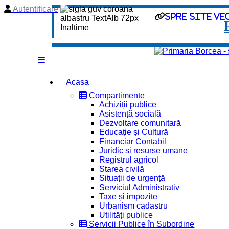
Autentificare
spre site ve
Acasa
Compartimente
Achiziții publice
Asistență socială
Dezvoltare comunitară
Educație și Cultură
Financiar Contabil
Juridic si resurse umane
Registrul agricol
Starea civilă
Situații de urgență
Serviciul Administrativ
Taxe și impozite
Urbanism cadastru
Utilități publice
Servicii Publice în Subordine