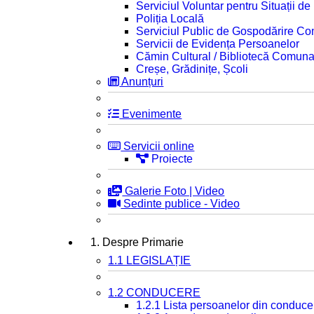
Serviciul Voluntar pentru Situații d
Poliția Locală
Serviciul Public de Gospodărire C
Servicii de Evidența Persoanelor
Cămin Cultural / Bibliotecă Comuna
Creșe, Grădinițe, Școli
Anunțuri
Evenimente
Servicii online
Proiecte
Galerie Foto | Video
Sedinte publice - Video
1. Despre Primarie
1.1 LEGISLAȚIE
1.2 CONDUCERE
1.2.1 Lista persoanelor din conduce