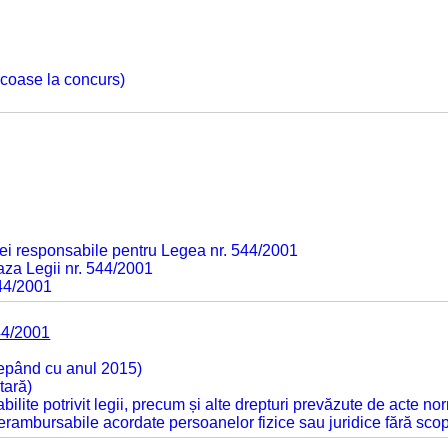
 scoase la concurs)
ei responsabile pentru Legea nr. 544/2001
baza Legii nr. 544/2001
544/2001
44/2001
cepând cu anul 2015)
tară)
tabilite potrivit legii, precum și alte drepturi prevăzute de acte no
 nerambursabile acordate persoanelor fizice sau juridice fără sco