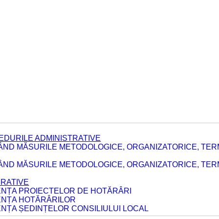
EDURILE ADMINISTRATIVE
ÂND MĂSURILE METODOLOGICE, ORGANIZATORICE, TER
E
ÂND MĂSURILE METODOLOGICE, ORGANIZATORICE, TERME
ERATIVE
DENȚA PROIECTELOR DE HOTĂRÂRI
DENȚA HOTĂRÂRILOR
ENȚA ȘEDINȚELOR CONSILIULUI LOCAL