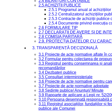
2.4 BILANȚURI CONTABILE
2.5 ACHIZIȚII PUBLICE
2.5.1 Programul anual al achizițiilor
2.5.2 Centralizatorul achizițiilor p
2.5.3 Contracte de achiziții publice
2.5.4 Documente privind execuția co
2.6 FORMULARE TIP
2.7 DECLARAȚII DE AVERE ȘI DE IN
2.8 COMISIA PARITARĂ
2.9. PROTECȚIA DATELOR CU CARA
3. TRANSPARENȚĂ DECIZIONALĂ
3.1 Proiecte de acte normative aflate în c
3.2 Formular pentru colectarea de propune
3.3 Registrul pentru consemnarea și anali
recomandărilor
3.4 Dezbateri publice
3.5 Consultari interministeriale
3.6 Proiecte de acte normative pentru care
3.7 Proiecte de acte normative adoptate
3.8 Ședințe publice/ Anunțuri/ Minute
3.9 Rapoarte de aplicare a Legii nr. 52/2
3.10 Persoana desemnată responsabilă pen
3.11 Registrul asociațiilor, fundațiilor și fe
publice ale Comunei