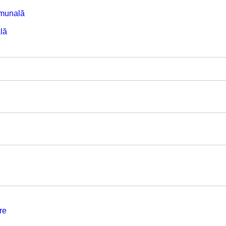
omunală
lă
re