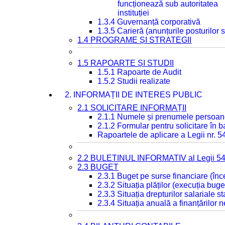
funcționează sub autoritatea
instituției
1.3.4 Guvernanță corporativă
1.3.5 Carieră (anunțurile posturilor
1.4 PROGRAME ȘI STRATEGII
1.5 RAPOARTE ȘI STUDII
1.5.1 Rapoarte de Audit
1.5.2 Studii realizate
2. INFORMAȚII DE INTERES PUBLIC
2.1 SOLICITARE INFORMAȚII
2.1.1 Numele și prenumele persoan
2.1.2 Formular pentru solicitare în 
Rapoartele de aplicare a Legii nr. 
2.2 BULETINUL INFORMATIV al Legii 5
2.3 BUGET
2.3.1 Buget pe surse financiare (în
2.3.2 Situația plăților (execuția buge
2.3.3 Situația drepturilor salariale s
2.3.4 Situația anuală a finanțărilor