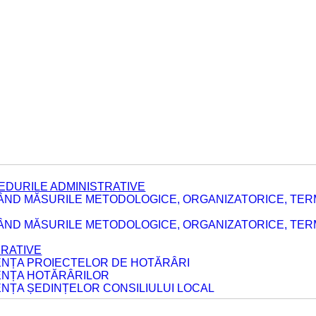
EDURILE ADMINISTRATIVE
ÂND MĂSURILE METODOLOGICE, ORGANIZATORICE, TER
E
ÂND MĂSURILE METODOLOGICE, ORGANIZATORICE, TERME
ERATIVE
DENȚA PROIECTELOR DE HOTĂRÂRI
DENȚA HOTĂRÂRILOR
ENȚA ȘEDINȚELOR CONSILIULUI LOCAL