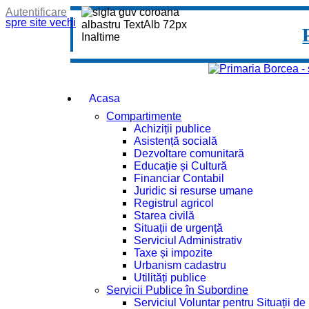
Autentificare
spre site vechi
Acasa
Compartimente
Achiziții publice
Asistență socială
Dezvoltare comunitară
Educație și Cultură
Financiar Contabil
Juridic si resurse umane
Registrul agricol
Starea civilă
Situații de urgență
Serviciul Administrativ
Taxe și impozite
Urbanism cadastru
Utilități publice
Servicii Publice în Subordine
Serviciul Voluntar pentru Situații d