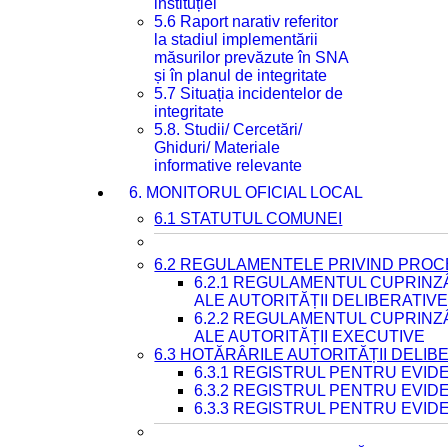
instituției
5.6 Raport narativ referitor
la stadiul implementării
măsurilor prevăzute în SNA
și în planul de integritate
5.7 Situația incidentelor de
integritate
5.8. Studii/ Cercetări/
Ghiduri/ Materiale
informative relevante
6. MONITORUL OFICIAL LOCAL
6.1 STATUTUL COMUNEI
6.2 REGULAMENTELE PRIVIND PROC
6.2.1 REGULAMENTUL CUPRINZ
ALE AUTORITĂȚII DELIBERATIV
6.2.2 REGULAMENTUL CUPRINZ
ALE AUTORITĂȚII EXECUTIVE
6.3 HOTĂRÂRILE AUTORITĂȚII DELIB
6.3.1 REGISTRUL PENTRU EVI
6.3.2 REGISTRUL PENTRU EVI
6.3.3 REGISTRUL PENTRU EVID