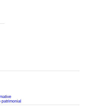
rmative
p patrimonial