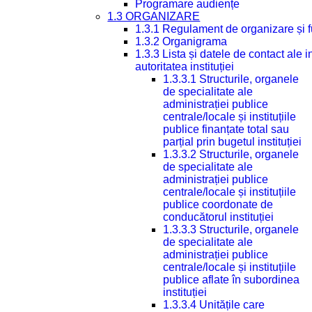
Programare audiențe
1.3 ORGANIZARE
1.3.1 Regulament de organizare și 
1.3.2 Organigrama
1.3.3 Lista și datele de contact ale
autoritatea instituției
1.3.3.1 Structurile, organele
de specialitate ale
administrației publice
centrale/locale și instituțiile
publice finanțate total sau
parțial prin bugetul instituției
1.3.3.2 Structurile, organele
de specialitate ale
administrației publice
centrale/locale și instituțiile
publice coordonate de
conducătorul instituției
1.3.3.3 Structurile, organele
de specialitate ale
administrației publice
centrale/locale și instituțiile
publice aflate în subordinea
instituției
1.3.3.4 Unitățile care