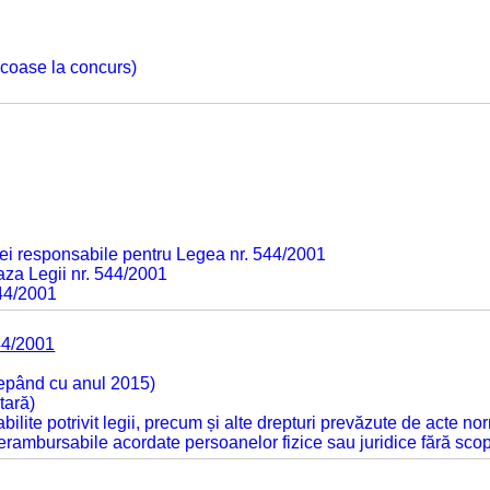
 scoase la concurs)
ei responsabile pentru Legea nr. 544/2001
baza Legii nr. 544/2001
544/2001
44/2001
cepând cu anul 2015)
tară)
tabilite potrivit legii, precum și alte drepturi prevăzute de acte no
 nerambursabile acordate persoanelor fizice sau juridice fără sco