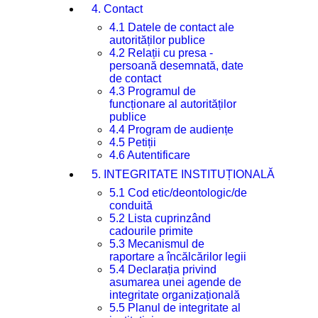
4. Contact
4.1 Datele de contact ale
autorităților publice
4.2 Relații cu presa -
persoană desemnată, date
de contact
4.3 Programul de
funcționare al autorităților
publice
4.4 Program de audiențe
4.5 Petiții
4.6 Autentificare
5. INTEGRITATE INSTITUȚIONALĂ
5.1 Cod etic/deontologic/de
conduită
5.2 Lista cuprinzând
cadourile primite
5.3 Mecanismul de
raportare a încălcărilor legii
5.4 Declarația privind
asumarea unei agende de
integritate organizațională
5.5 Planul de integritate al