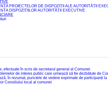
TIVE
ENȚA PROIECTELOR DE DISPOZIȚII ALE AUTORITĂȚII EXE
ENȚA DISPOZIȚIILOR AUTORITĂȚII EXECUTIVE
ANCIARE
turi
tate, efectuate în scris de secretarul general al Comunei
roblemelor de interes public care urmează să fie dezbătute de Con
ză, în rezumat, punctele de vedere exprimate de participanți la
or Consiliului local al comunei