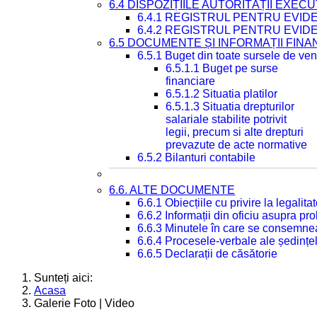
6.4 DISPOZIȚIILE AUTORITĂȚII EXECU
6.4.1 REGISTRUL PENTRU EVID
6.4.2 REGISTRUL PENTRU EVID
6.5 DOCUMENTE ȘI INFORMAȚII FIN
6.5.1 Buget din toate sursele de veni
6.5.1.1 Buget pe surse
financiare
6.5.1.2 Situatia platilor
6.5.1.3 Situatia drepturilor
salariale stabilite potrivit
legii, precum si alte drepturi
prevazute de acte normative
6.5.2 Bilanturi contabile
6.6. ALTE DOCUMENTE
6.6.1 Obiecțiile cu privire la legali
6.6.2 Informații din oficiu asupra p
6.6.3 Minutele în care se consemnea
6.6.4 Procesele-verbale ale ședințel
6.6.5 Declarații de căsătorie
Sunteți aici:
Acasa
Galerie Foto | Video