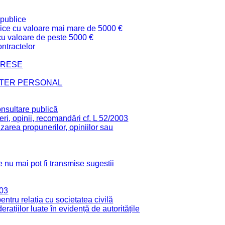
 publice
ublice cu valoare mai mare de 5000 €
 cu valoare de peste 5000 €
ntractelor
TERESE
CTER PERSONAL
onsultare publică
ri, opinii, recomandări cf. L 52/2003
zarea propunerilor, opiniilor sau
 nu mai pot fi transmise sugestii
003
tru relația cu societatea civilă
derațiilor luate în evidență de autoritățile