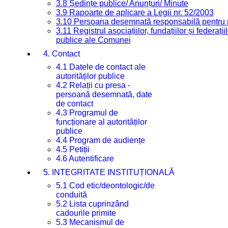
3.8 Ședințe publice/ Anunțuri/ Minute
3.9 Rapoarte de aplicare a Legii nr. 52/2003
3.10 Persoana desemnată responsabilă pentru re
3.11 Registrul asociațiilor, fundațiilor și federații
publice ale Comunei
4. Contact
4.1 Datele de contact ale
autorităților publice
4.2 Relații cu presa -
persoană desemnată, date
de contact
4.3 Programul de
funcționare al autorităților
publice
4.4 Program de audiențe
4.5 Petiții
4.6 Autentificare
5. INTEGRITATE INSTITUȚIONALĂ
5.1 Cod etic/deontologic/de
conduită
5.2 Lista cuprinzând
cadourile primite
5.3 Mecanismul de