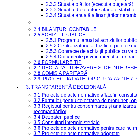
2.3.2 Situația plăților (execuția bugetară)
2.3.3 Situația drepturilor salariale stabilit
2.3.4 Situația anuală a finanțărilor neramb
2.4 BILANȚURI CONTABILE
2.5 ACHIZIȚII PUBLICE
2.5.1 Programul anual al achizițiilor publi
2.5.2 Centralizatorul achizițiilor publice 
2.5.3 Contracte de achiziții publice cu va
2.5.4 Documente privind execuția contract
2.6 FORMULARE TIP
2.7 DECLARAȚII DE AVERE ȘI DE INTERES
2.8 COMISIA PARITARĂ
2.9. PROTECȚIA DATELOR CU CARACTER
3. TRANSPARENȚĂ DECIZIONALĂ
3.1 Proiecte de acte normative aflate în consult
3.2 Formular pentru colectarea de propuneri, opi
3.3 Registrul pentru consemnarea și analizarea p
recomandărilor
3.4 Dezbateri publice
3.5 Consultari interministeriale
3.6 Proiecte de acte normative pentru care nu ma
3.7 Proiecte de acte normative adoptate