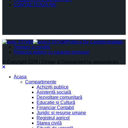
CONTACTEAZĂ-NE
Politica De Confidențialitate
Termeni și condiții
Protectia datelor cu caracter personal
© Copyright 2026 | Design & Devlopment by vreausite.eu
Acasa
Compartimente
Achiziții publice
Asistență socială
Dezvoltare comunitară
Educație și Cultură
Financiar Contabil
Juridic si resurse umane
Registrul agricol
Starea civilă