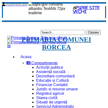
Autentificare
spre site
vechi
PRIMĂRIA COMUNEI
BORCEA
Acasa
Compartimente
Achiziții publice
Asistență socială
Dezvoltare comunitară
Educație și Cultură
Financiar Contabil
Juridic si resurse umane
Registrul agricol
Starea civilă
Situații de urgență
Serviciul Administrativ