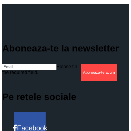
Aboneaza-te la newsletter
Please fill
the required field.
Aboneaza-te acum
Pe retele sociale
Facebook