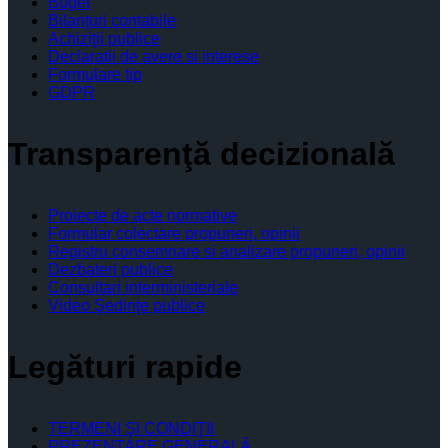
Buget
Bilanţuri contabile
Achiziţii publice
Declaratii de avere si interese
Formulare tip
GDPR
Transparenţă decizională
Proiecte de acte normative
Formular colectare propuneri, opinii
Registru consemnare si analizare propuneri, opinii
Dezbateri publice
Consultari interministeriale
Video Şedinţe publice
Legături rapide
TERMENI ŞI CONDIŢII
PREZENTARE GENERALĂ