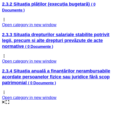
2.3.2 Situația plăților (execuția bugetară)
( 0
Documente )
Open category in new window
2.3.3 Situația drepturilor salariale stabilite potrivit
legii, precum și alte drepturi prevăzute de acte
normative
( 0 Documente )
Open category in new window
2.3.4 Situația anuală a finanțărilor nerambursabile
acordate persoanelor fizice sau juridice fără scop
patrimonial
( 0 Documente )
Open category in new window