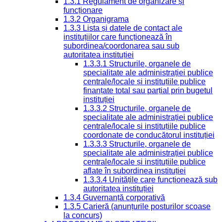
1.3.1 Regulament de organizare și
funcționare
1.3.2 Organigrama
1.3.3 Lista și datele de contact ale
instituțiilor care funcționează în
subordinea/coordonarea sau sub
autoritatea instituției
1.3.3.1 Structurile, organele de
specialitate ale administrației publice
centrale/locale și instituțiile publice
finanțate total sau parțial prin bugetul
instituției
1.3.3.2 Structurile, organele de
specialitate ale administrației publice
centrale/locale și instituțiile publice
coordonate de conducătorul instituției
1.3.3.3 Structurile, organele de
specialitate ale administrației publice
centrale/locale și instituțiile publice
aflate în subordinea instituției
1.3.3.4 Unitățile care funcționează sub
autoritatea instituției
1.3.4 Guvernanță corporativă
1.3.5 Carieră (anunțurile posturilor scoase
la concurs)