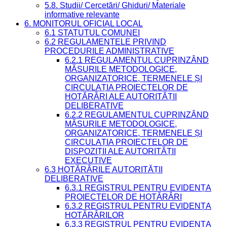
5.8. Studii/ Cercetări/ Ghiduri/ Materiale
informative relevante
6. MONITORUL OFICIAL LOCAL
6.1 STATUTUL COMUNEI
6.2 REGULAMENTELE PRIVIND
PROCEDURILE ADMINISTRATIVE
6.2.1 REGULAMENTUL CUPRINZÂND
MĂSURILE METODOLOGICE,
ORGANIZATORICE, TERMENELE ȘI
CIRCULAȚIA PROIECTELOR DE
HOTĂRÂRI ALE AUTORITĂȚII
DELIBERATIVE
6.2.2 REGULAMENTUL CUPRINZÂND
MĂSURILE METODOLOGICE,
ORGANIZATORICE, TERMENELE ȘI
CIRCULAȚIA PROIECTELOR DE
DISPOZIȚII ALE AUTORITĂȚII
EXECUTIVE
6.3 HOTĂRÂRILE AUTORITĂȚII
DELIBERATIVE
6.3.1 REGISTRUL PENTRU EVIDENȚA
PROIECTELOR DE HOTĂRÂRI
6.3.2 REGISTRUL PENTRU EVIDENȚA
HOTĂRÂRILOR
6.3.3 REGISTRUL PENTRU EVIDENȚA