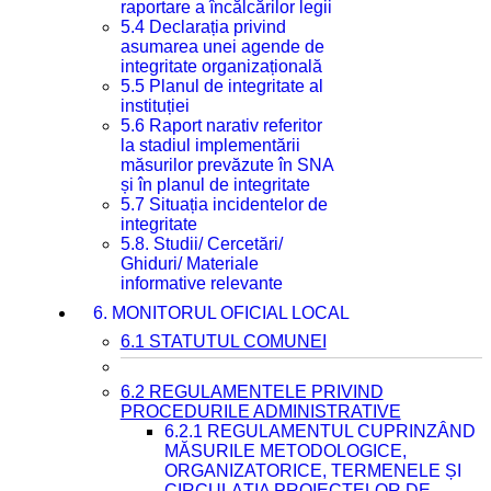
raportare a încălcărilor legii
5.4 Declarația privind
asumarea unei agende de
integritate organizațională
5.5 Planul de integritate al
instituției
5.6 Raport narativ referitor
la stadiul implementării
măsurilor prevăzute în SNA
și în planul de integritate
5.7 Situația incidentelor de
integritate
5.8. Studii/ Cercetări/
Ghiduri/ Materiale
informative relevante
6. MONITORUL OFICIAL LOCAL
6.1 STATUTUL COMUNEI
6.2 REGULAMENTELE PRIVIND
PROCEDURILE ADMINISTRATIVE
6.2.1 REGULAMENTUL CUPRINZÂND
MĂSURILE METODOLOGICE,
ORGANIZATORICE, TERMENELE ȘI
CIRCULAȚIA PROIECTELOR DE