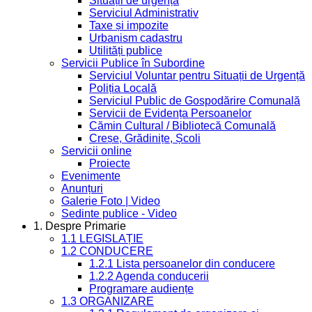
Situații de urgență
Serviciul Administrativ
Taxe și impozite
Urbanism cadastru
Utilități publice
Servicii Publice în Subordine
Serviciul Voluntar pentru Situații de Urgență
Poliția Locală
Serviciul Public de Gospodărire Comunală
Servicii de Evidența Persoanelor
Cămin Cultural / Bibliotecă Comunală
Creșe, Grădinițe, Școli
Servicii online
Proiecte
Evenimente
Anunțuri
Galerie Foto | Video
Sedinte publice - Video
1. Despre Primarie
1.1 LEGISLAȚIE
1.2 CONDUCERE
1.2.1 Lista persoanelor din conducere
1.2.2 Agenda conducerii
Programare audiențe
1.3 ORGANIZARE