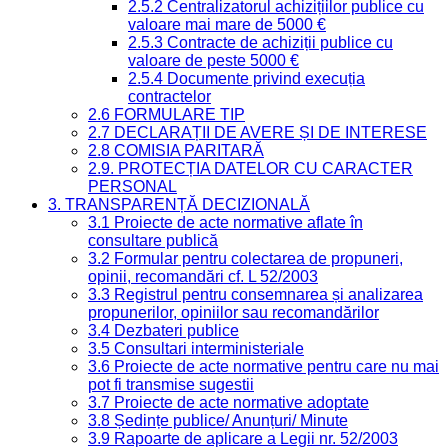
2.5.2 Centralizatorul achizițiilor publice cu
valoare mai mare de 5000 €
2.5.3 Contracte de achiziții publice cu
valoare de peste 5000 €
2.5.4 Documente privind execuția
contractelor
2.6 FORMULARE TIP
2.7 DECLARAȚII DE AVERE ȘI DE INTERESE
2.8 COMISIA PARITARĂ
2.9. PROTECȚIA DATELOR CU CARACTER
PERSONAL
3. TRANSPARENȚĂ DECIZIONALĂ
3.1 Proiecte de acte normative aflate în
consultare publică
3.2 Formular pentru colectarea de propuneri,
opinii, recomandări cf. L 52/2003
3.3 Registrul pentru consemnarea și analizarea
propunerilor, opiniilor sau recomandărilor
3.4 Dezbateri publice
3.5 Consultari interministeriale
3.6 Proiecte de acte normative pentru care nu mai
pot fi transmise sugestii
3.7 Proiecte de acte normative adoptate
3.8 Ședințe publice/ Anunțuri/ Minute
3.9 Rapoarte de aplicare a Legii nr. 52/2003