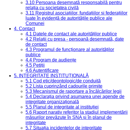
3.10 Persoana desemnată responsabilă pentru
relația cu societatea civilă
3.11 Registrul asociațiilor, fundațiilor și federațiilor
luate în evidență de autoritățile publice ale
Comunei
4. Contact
4.1 Datele de contact ale autorităților publice
4.2 Relații cu presa - persoană desemnată, date
de contact
4.3 Programul de funcționare al autorităților
publice
4.4 Program de audiențe
4.5 Petiții
4.6 Autentificare
5. INTEGRITATE INSTITUȚIONALĂ
5.1 Cod etic/deontologic/de conduită
5.2 Lista cuprinzând cadourile primite
5.3 Mecanismul de raportare a încălcărilor legii
5.4 Declarația privind asumarea unei agende de
integritate organizațională
5.5 Planul de integritate al instituției
5.6 Raport narativ referitor la stadiul implementării
măsurilor prevăzute în SNA și în planul de
integritate
5.7 Situația incidentelor de integritate