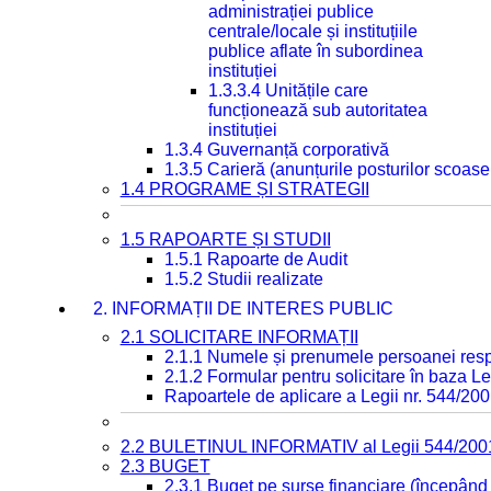
administrației publice
centrale/locale și instituțiile
publice aflate în subordinea
instituției
1.3.3.4 Unitățile care
funcționează sub autoritatea
instituției
1.3.4 Guvernanță corporativă
1.3.5 Carieră (anunțurile posturilor scoase
1.4 PROGRAME ȘI STRATEGII
1.5 RAPOARTE ȘI STUDII
1.5.1 Rapoarte de Audit
1.5.2 Studii realizate
2. INFORMAȚII DE INTERES PUBLIC
2.1 SOLICITARE INFORMAȚII
2.1.1 Numele și prenumele persoanei resp
2.1.2 Formular pentru solicitare în baza Le
Rapoartele de aplicare a Legii nr. 544/20
2.2 BULETINUL INFORMATIV al Legii 544/200
2.3 BUGET
2.3.1 Buget pe surse financiare (începând