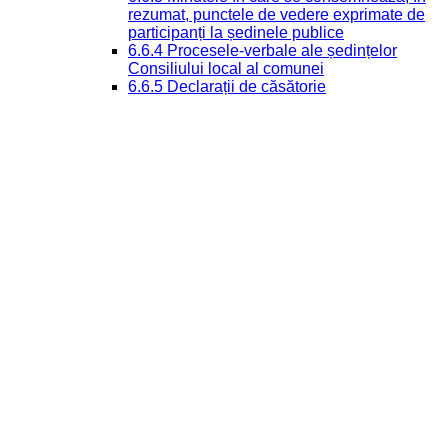
rezumat, punctele de vedere exprimate de
participanți la ședinele publice
6.6.4 Procesele-verbale ale ședințelor
Consiliului local al comunei
6.6.5 Declarații de căsătorie