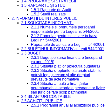
1.4 PROGRAME ȘI STRATEGII
1.5 RAPOARTE ȘI STUDII
1.5.1 Rapoarte de Audit
1.5.2 Studii realizate
2. INFORMAȚII DE INTERES PUBLIC
2.1 SOLICITARE INFORMAȚII
2.1.1 Numele și prenumele persoanei
responsabile pentru Legea nr. 544/2001
2.1.2 Formular pentru solicitare în baza
Legii nr. 544/2001
Rapoartele de aplicare a Legii nr. 544/2001
2.2 BULETINUL INFORMATIV al Legii 544/2001
2.3 BUGET
2.3.1 Buget pe surse financiare (începând
cu anul 2015)
2.3.2 Situația plăților (execuția bugetară)
2.3.3 Situația drepturilor salariale stabilite
potrivit legii, precum și alte drepturi
prevăzute de acte normative
2.3.4 Situația anuală a finanțărilor
nerambursabile acordate persoanelor fizice
sau juridice fără scop patrimonial
2.4 BILANȚURI CONTABILE
2.5 ACHIZIȚII PUBLICE
2.5.1 Programul anual al achizițiilor publice