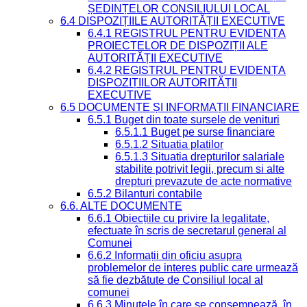
ȘEDINȚELOR CONSILIULUI LOCAL
6.4 DISPOZIȚIILE AUTORITĂȚII EXECUTIVE
6.4.1 REGISTRUL PENTRU EVIDENȚA
PROIECTELOR DE DISPOZIȚII ALE
AUTORITĂȚII EXECUTIVE
6.4.2 REGISTRUL PENTRU EVIDENȚA
DISPOZIȚIILOR AUTORITĂȚII
EXECUTIVE
6.5 DOCUMENTE ȘI INFORMAȚII FINANCIARE
6.5.1 Buget din toate sursele de venituri
6.5.1.1 Buget pe surse financiare
6.5.1.2 Situatia platilor
6.5.1.3 Situatia drepturilor salariale
stabilite potrivit legii, precum si alte
drepturi prevazute de acte normative
6.5.2 Bilanturi contabile
6.6. ALTE DOCUMENTE
6.6.1 Obiecțiile cu privire la legalitate,
efectuate în scris de secretarul general al
Comunei
6.6.2 Informații din oficiu asupra
problemelor de interes public care urmează
să fie dezbătute de Consiliul local al
comunei
6.6.3 Minutele în care se consemnează, în