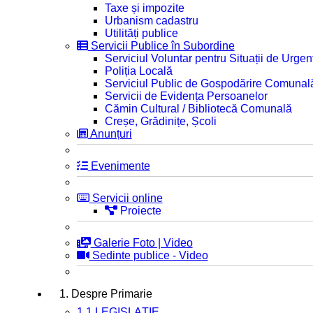
Taxe și impozite
Urbanism cadastru
Utilități publice
Servicii Publice în Subordine
Serviciul Voluntar pentru Situații de Urgen
Poliția Locală
Serviciul Public de Gospodărire Comunal
Servicii de Evidența Persoanelor
Cămin Cultural / Bibliotecă Comunală
Creșe, Grădinițe, Școli
Anunțuri
Evenimente
Servicii online
Proiecte
Galerie Foto | Video
Sedinte publice - Video
1. Despre Primarie
1.1 LEGISLAȚIE