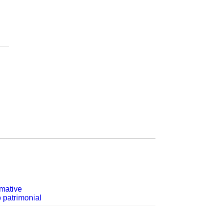
rmative
p patrimonial