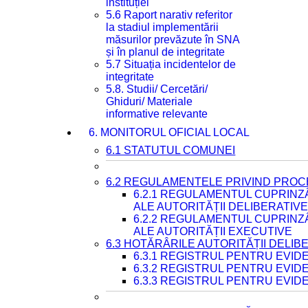
instituției
5.6 Raport narativ referitor
la stadiul implementării
măsurilor prevăzute în SNA
și în planul de integritate
5.7 Situația incidentelor de
integritate
5.8. Studii/ Cercetări/
Ghiduri/ Materiale
informative relevante
6. MONITORUL OFICIAL LOCAL
6.1 STATUTUL COMUNEI
6.2 REGULAMENTELE PRIVIND PROC
6.2.1 REGULAMENTUL CUPRINZ
ALE AUTORITĂȚII DELIBERATIV
6.2.2 REGULAMENTUL CUPRINZ
ALE AUTORITĂȚII EXECUTIVE
6.3 HOTĂRÂRILE AUTORITĂȚII DELIB
6.3.1 REGISTRUL PENTRU EVI
6.3.2 REGISTRUL PENTRU EVI
6.3.3 REGISTRUL PENTRU EVID