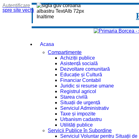
Autentificare
spre site vechi
Acasa
Compartimente
Achiziții publice
Asistență socială
Dezvoltare comunitară
Educație și Cultură
Financiar Contabil
Juridic si resurse umane
Registrul agricol
Starea civilă
Situații de urgență
Serviciul Administrativ
Taxe și impozite
Urbanism cadastru
Utilități publice
Servicii Publice în Subordine
Serviciul Voluntar pentru Situații d