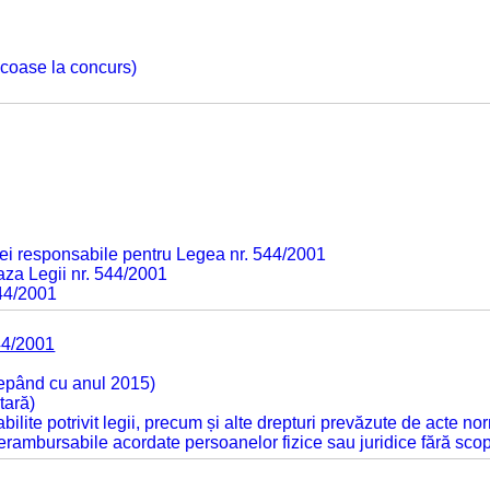
 scoase la concurs)
ei responsabile pentru Legea nr. 544/2001
baza Legii nr. 544/2001
544/2001
44/2001
cepând cu anul 2015)
tară)
tabilite potrivit legii, precum și alte drepturi prevăzute de acte no
 nerambursabile acordate persoanelor fizice sau juridice fără sco