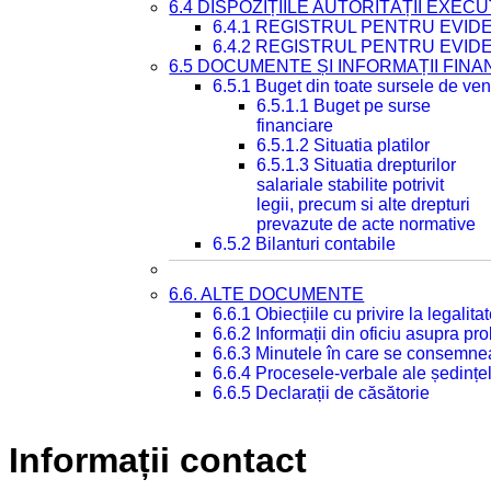
6.4 DISPOZIȚIILE AUTORITĂȚII EXECU
6.4.1 REGISTRUL PENTRU EVID
6.4.2 REGISTRUL PENTRU EVID
6.5 DOCUMENTE ȘI INFORMAȚII FIN
6.5.1 Buget din toate sursele de veni
6.5.1.1 Buget pe surse
financiare
6.5.1.2 Situatia platilor
6.5.1.3 Situatia drepturilor
salariale stabilite potrivit
legii, precum si alte drepturi
prevazute de acte normative
6.5.2 Bilanturi contabile
6.6. ALTE DOCUMENTE
6.6.1 Obiecțiile cu privire la legali
6.6.2 Informații din oficiu asupra p
6.6.3 Minutele în care se consemnea
6.6.4 Procesele-verbale ale ședințel
6.6.5 Declarații de căsătorie
Informații contact