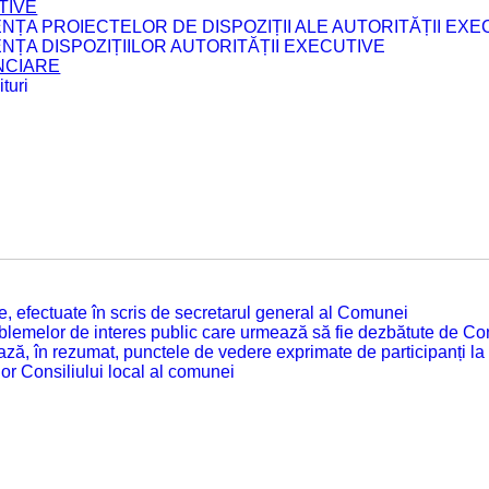
TIVE
ENȚA PROIECTELOR DE DISPOZIȚII ALE AUTORITĂȚII EXE
ENȚA DISPOZIȚIILOR AUTORITĂȚII EXECUTIVE
ANCIARE
turi
tate, efectuate în scris de secretarul general al Comunei
roblemelor de interes public care urmează să fie dezbătute de Con
ză, în rezumat, punctele de vedere exprimate de participanți la
or Consiliului local al comunei