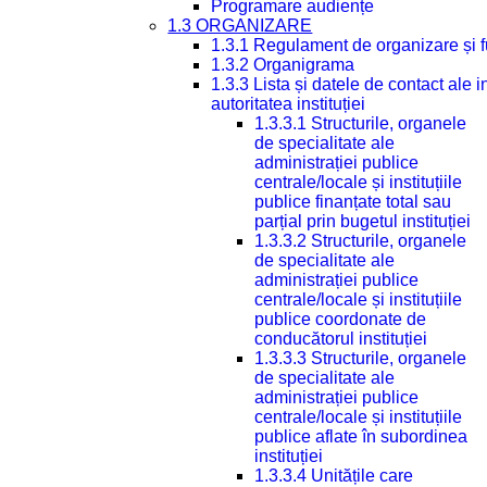
Programare audiențe
1.3 ORGANIZARE
1.3.1 Regulament de organizare și 
1.3.2 Organigrama
1.3.3 Lista și datele de contact ale
autoritatea instituției
1.3.3.1 Structurile, organele
de specialitate ale
administrației publice
centrale/locale și instituțiile
publice finanțate total sau
parțial prin bugetul instituției
1.3.3.2 Structurile, organele
de specialitate ale
administrației publice
centrale/locale și instituțiile
publice coordonate de
conducătorul instituției
1.3.3.3 Structurile, organele
de specialitate ale
administrației publice
centrale/locale și instituțiile
publice aflate în subordinea
instituției
1.3.3.4 Unitățile care