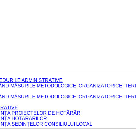
EDURILE ADMINISTRATIVE
ÂND MĂSURILE METODOLOGICE, ORGANIZATORICE, TER
E
ÂND MĂSURILE METODOLOGICE, ORGANIZATORICE, TERME
ERATIVE
DENȚA PROIECTELOR DE HOTĂRÂRI
DENȚA HOTĂRÂRILOR
ENȚA ȘEDINȚELOR CONSILIULUI LOCAL