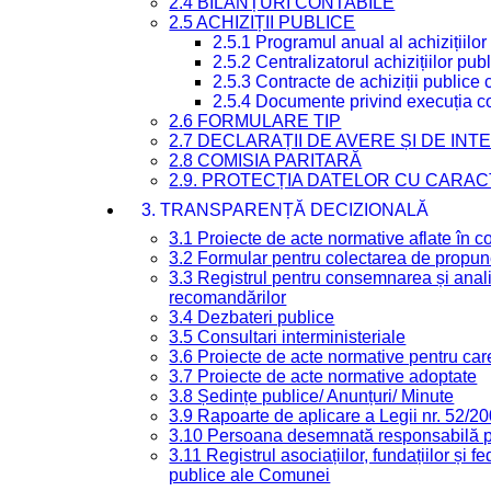
2.4 BILANȚURI CONTABILE
2.5 ACHIZIȚII PUBLICE
2.5.1 Programul anual al achizițiilor
2.5.2 Centralizatorul achizițiilor p
2.5.3 Contracte de achiziții publice
2.5.4 Documente privind execuția co
2.6 FORMULARE TIP
2.7 DECLARAȚII DE AVERE ȘI DE IN
2.8 COMISIA PARITARĂ
2.9. PROTECȚIA DATELOR CU CARA
3. TRANSPARENȚĂ DECIZIONALĂ
3.1 Proiecte de acte normative aflate în c
3.2 Formular pentru colectarea de propune
3.3 Registrul pentru consemnarea și anali
recomandărilor
3.4 Dezbateri publice
3.5 Consultari interministeriale
3.6 Proiecte de acte normative pentru care
3.7 Proiecte de acte normative adoptate
3.8 Ședințe publice/ Anunțuri/ Minute
3.9 Rapoarte de aplicare a Legii nr. 52/2
3.10 Persoana desemnată responsabilă pen
3.11 Registrul asociațiilor, fundațiilor și fe
publice ale Comunei