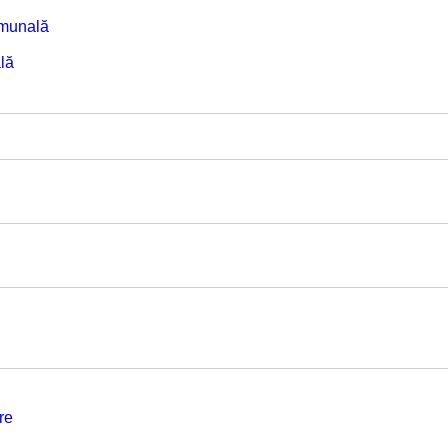
omunală
lă
re