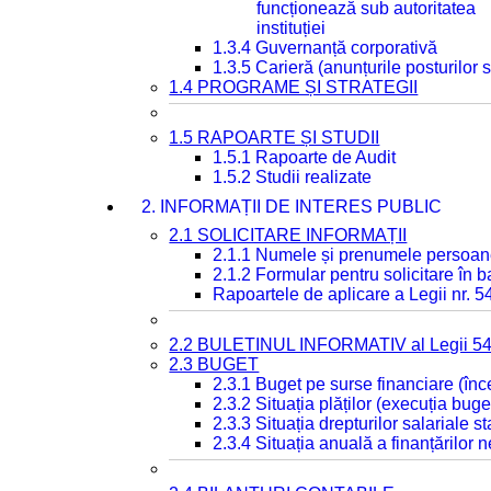
funcționează sub autoritatea
instituției
1.3.4 Guvernanță corporativă
1.3.5 Carieră (anunțurile posturilor
1.4 PROGRAME ȘI STRATEGII
1.5 RAPOARTE ȘI STUDII
1.5.1 Rapoarte de Audit
1.5.2 Studii realizate
2. INFORMAȚII DE INTERES PUBLIC
2.1 SOLICITARE INFORMAȚII
2.1.1 Numele și prenumele persoan
2.1.2 Formular pentru solicitare în 
Rapoartele de aplicare a Legii nr. 
2.2 BULETINUL INFORMATIV al Legii 5
2.3 BUGET
2.3.1 Buget pe surse financiare (în
2.3.2 Situația plăților (execuția buge
2.3.3 Situația drepturilor salariale s
2.3.4 Situația anuală a finanțărilor