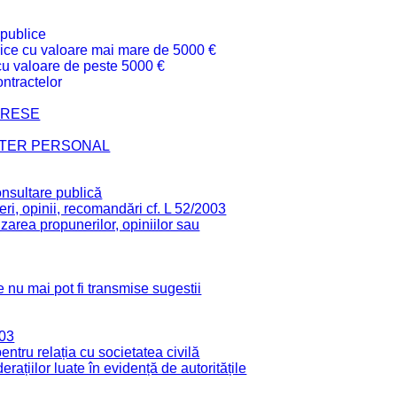
 publice
ublice cu valoare mai mare de 5000 €
 cu valoare de peste 5000 €
ntractelor
TERESE
CTER PERSONAL
onsultare publică
ri, opinii, recomandări cf. L 52/2003
zarea propunerilor, opiniilor sau
 nu mai pot fi transmise sugestii
003
tru relația cu societatea civilă
derațiilor luate în evidență de autoritățile