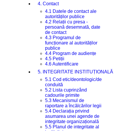
4. Contact
4.1 Datele de contact ale
autorităților publice
4.2 Relații cu presa -
persoană desemnată, date
de contact
4.3 Programul de
funcționare al autorităților
publice
4.4 Program de audiențe
4.5 Petiții
4.6 Autentificare
5. INTEGRITATE INSTITUȚIONALĂ
5.1 Cod etic/deontologic/de
conduită
5.2 Lista cuprinzând
cadourile primite
5.3 Mecanismul de
raportare a încălcărilor legii
5.4 Declarația privind
asumarea unei agende de
integritate organizațională
5.5 Planul de integritate al