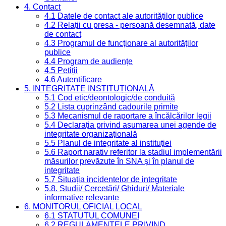
4. Contact
4.1 Datele de contact ale autorităților publice
4.2 Relații cu presa - persoană desemnată, date
de contact
4.3 Programul de funcționare al autorităților
publice
4.4 Program de audiențe
4.5 Petiții
4.6 Autentificare
5. INTEGRITATE INSTITUȚIONALĂ
5.1 Cod etic/deontologic/de conduită
5.2 Lista cuprinzând cadourile primite
5.3 Mecanismul de raportare a încălcărilor legii
5.4 Declarația privind asumarea unei agende de
integritate organizațională
5.5 Planul de integritate al instituției
5.6 Raport narativ referitor la stadiul implementării
măsurilor prevăzute în SNA și în planul de
integritate
5.7 Situația incidentelor de integritate
5.8. Studii/ Cercetări/ Ghiduri/ Materiale
informative relevante
6. MONITORUL OFICIAL LOCAL
6.1 STATUTUL COMUNEI
6.2 REGULAMENTELE PRIVIND