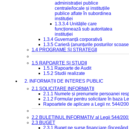
administrației publice
centrale/locale și instituțiile
publice aflate în subordinea
instituției
1.3.3.4 Unitățile care
funcționează sub autoritatea
instituției
1.3.4 Guvernanță corporativă
1.3.5 Carieră (anunțurile posturilor scoase
1.4 PROGRAME ȘI STRATEGII
1.5 RAPOARTE ȘI STUDII
1.5.1 Rapoarte de Audit
1.5.2 Studii realizate
2. INFORMAȚII DE INTERES PUBLIC
2.1 SOLICITARE INFORMAȚII
2.1.1 Numele și prenumele persoanei resp
2.1.2 Formular pentru solicitare în baza Le
Rapoartele de aplicare a Legii nr. 544/20
2.2 BULETINUL INFORMATIV al Legii 544/200
2.3 BUGET
2.3.1 Buget pe surse financiare (începând