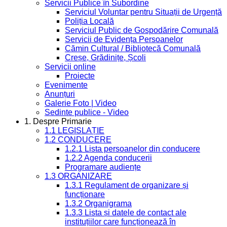
Servicii Publice în Subordine
Serviciul Voluntar pentru Situații de Urgență
Poliția Locală
Serviciul Public de Gospodărire Comunală
Servicii de Evidența Persoanelor
Cămin Cultural / Bibliotecă Comunală
Creșe, Grădinițe, Școli
Servicii online
Proiecte
Evenimente
Anunțuri
Galerie Foto | Video
Sedinte publice - Video
1. Despre Primarie
1.1 LEGISLAȚIE
1.2 CONDUCERE
1.2.1 Lista persoanelor din conducere
1.2.2 Agenda conducerii
Programare audiențe
1.3 ORGANIZARE
1.3.1 Regulament de organizare și
funcționare
1.3.2 Organigrama
1.3.3 Lista și datele de contact ale
instituțiilor care funcționează în