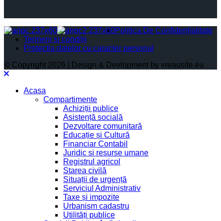
Politica De Confidențialitate
Termeni și condiții
Protectia datelor cu caracter personal
© Copyright 2026 | Design & Devlopment by vreausite.eu
Acasa
Compartimente
Achiziții publice
Asistență socială
Dezvoltare comunitară
Educație și Cultură
Financiar Contabil
Juridic si resurse umane
Registrul agricol
Starea civilă
Situații de urgență
Serviciul Administrativ
Taxe și impozite
Urbanism cadastru
Utilități publice