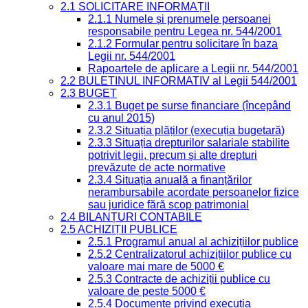
2.1 SOLICITARE INFORMAȚII
2.1.1 Numele și prenumele persoanei
responsabile pentru Legea nr. 544/2001
2.1.2 Formular pentru solicitare în baza
Legii nr. 544/2001
Rapoartele de aplicare a Legii nr. 544/2001
2.2 BULETINUL INFORMATIV al Legii 544/2001
2.3 BUGET
2.3.1 Buget pe surse financiare (începând
cu anul 2015)
2.3.2 Situația plăților (execuția bugetară)
2.3.3 Situația drepturilor salariale stabilite
potrivit legii, precum și alte drepturi
prevăzute de acte normative
2.3.4 Situația anuală a finanțărilor
nerambursabile acordate persoanelor fizice
sau juridice fără scop patrimonial
2.4 BILANȚURI CONTABILE
2.5 ACHIZIȚII PUBLICE
2.5.1 Programul anual al achizițiilor publice
2.5.2 Centralizatorul achizițiilor publice cu
valoare mai mare de 5000 €
2.5.3 Contracte de achiziții publice cu
valoare de peste 5000 €
2.5.4 Documente privind execuția