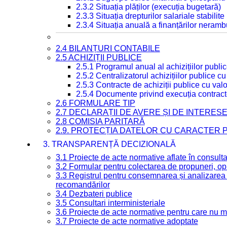
2.3.2 Situația plăților (execuția bugetară)
2.3.3 Situația drepturilor salariale stabilit
2.3.4 Situația anuală a finanțărilor neramb
2.4 BILANȚURI CONTABILE
2.5 ACHIZIȚII PUBLICE
2.5.1 Programul anual al achizițiilor publi
2.5.2 Centralizatorul achizițiilor publice 
2.5.3 Contracte de achiziții publice cu va
2.5.4 Documente privind execuția contract
2.6 FORMULARE TIP
2.7 DECLARAȚII DE AVERE ȘI DE INTERES
2.8 COMISIA PARITARĂ
2.9. PROTECȚIA DATELOR CU CARACTER
3. TRANSPARENȚĂ DECIZIONALĂ
3.1 Proiecte de acte normative aflate în consult
3.2 Formular pentru colectarea de propuneri, opi
3.3 Registrul pentru consemnarea și analizarea p
recomandărilor
3.4 Dezbateri publice
3.5 Consultari interministeriale
3.6 Proiecte de acte normative pentru care nu ma
3.7 Proiecte de acte normative adoptate