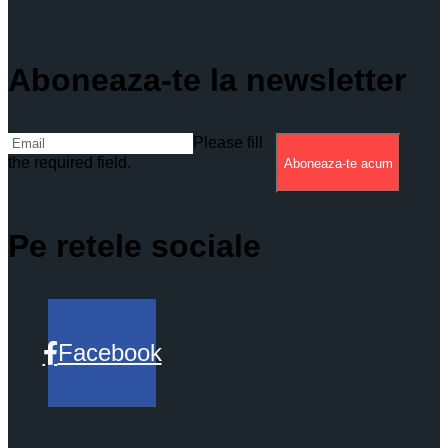
Aboneaza-te la newsletter
Please fill
the required field.
Aboneaza-te acum
Pe retele sociale
Facebook