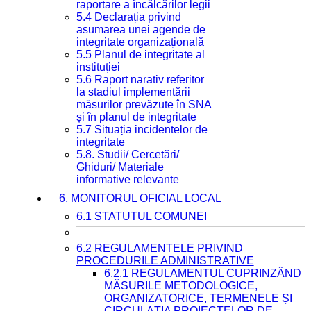
raportare a încălcărilor legii
5.4 Declarația privind
asumarea unei agende de
integritate organizațională
5.5 Planul de integritate al
instituției
5.6 Raport narativ referitor
la stadiul implementării
măsurilor prevăzute în SNA
și în planul de integritate
5.7 Situația incidentelor de
integritate
5.8. Studii/ Cercetări/
Ghiduri/ Materiale
informative relevante
6. MONITORUL OFICIAL LOCAL
6.1 STATUTUL COMUNEI
6.2 REGULAMENTELE PRIVIND
PROCEDURILE ADMINISTRATIVE
6.2.1 REGULAMENTUL CUPRINZÂND
MĂSURILE METODOLOGICE,
ORGANIZATORICE, TERMENELE ȘI
CIRCULAȚIA PROIECTELOR DE