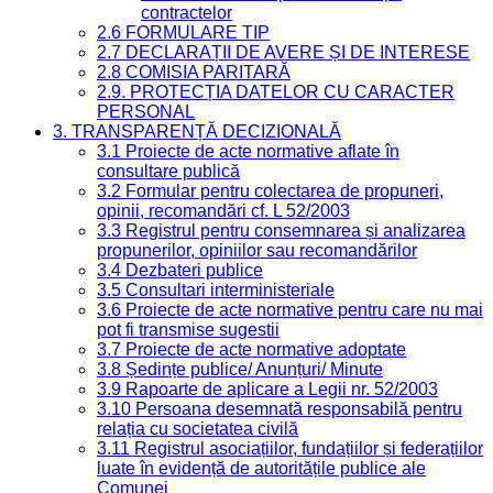
contractelor
2.6 FORMULARE TIP
2.7 DECLARAȚII DE AVERE ȘI DE INTERESE
2.8 COMISIA PARITARĂ
2.9. PROTECȚIA DATELOR CU CARACTER
PERSONAL
3. TRANSPARENȚĂ DECIZIONALĂ
3.1 Proiecte de acte normative aflate în
consultare publică
3.2 Formular pentru colectarea de propuneri,
opinii, recomandări cf. L 52/2003
3.3 Registrul pentru consemnarea și analizarea
propunerilor, opiniilor sau recomandărilor
3.4 Dezbateri publice
3.5 Consultari interministeriale
3.6 Proiecte de acte normative pentru care nu mai
pot fi transmise sugestii
3.7 Proiecte de acte normative adoptate
3.8 Ședințe publice/ Anunțuri/ Minute
3.9 Rapoarte de aplicare a Legii nr. 52/2003
3.10 Persoana desemnată responsabilă pentru
relația cu societatea civilă
3.11 Registrul asociațiilor, fundațiilor și federațiilor
luate în evidență de autoritățile publice ale
Comunei