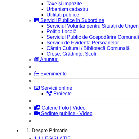
Taxe și impozite
Urbanism cadastru
Utilități publice
Servicii Publice în Subordine
Serviciul Voluntar pentru Situații de Urgen
Poliția Locală
Serviciul Public de Gospodărire Comunal
Servicii de Evidența Persoanelor
Cămin Cultural / Bibliotecă Comunală
Creșe, Grădinițe, Școli
Anunțuri
Evenimente
Servicii online
Proiecte
Galerie Foto | Video
Sedinte publice - Video
1. Despre Primarie
1.1 LEGISLAȚIE