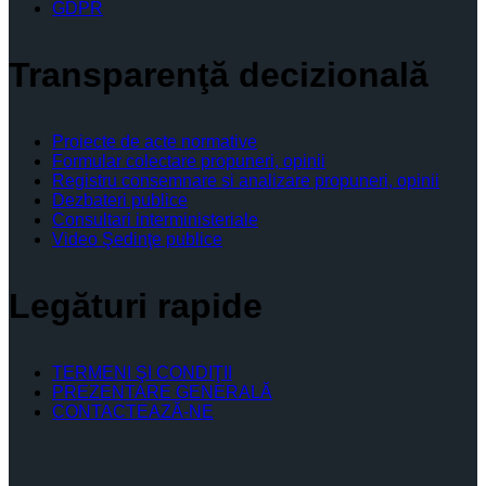
GDPR
Transparenţă decizională
Proiecte de acte normative
Formular colectare propuneri, opinii
Registru consemnare si analizare propuneri, opinii
Dezbateri publice
Consultari interministeriale
Video Şedinţe publice
Legături rapide
TERMENI ŞI CONDIŢII
PREZENTARE GENERALĂ
CONTACTEAZĂ-NE