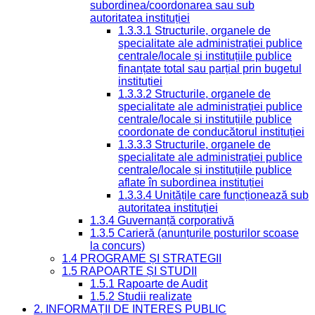
subordinea/coordonarea sau sub
autoritatea instituției
1.3.3.1 Structurile, organele de
specialitate ale administrației publice
centrale/locale și instituțiile publice
finanțate total sau parțial prin bugetul
instituției
1.3.3.2 Structurile, organele de
specialitate ale administrației publice
centrale/locale și instituțiile publice
coordonate de conducătorul instituției
1.3.3.3 Structurile, organele de
specialitate ale administrației publice
centrale/locale și instituțiile publice
aflate în subordinea instituției
1.3.3.4 Unitățile care funcționează sub
autoritatea instituției
1.3.4 Guvernanță corporativă
1.3.5 Carieră (anunțurile posturilor scoase
la concurs)
1.4 PROGRAME ȘI STRATEGII
1.5 RAPOARTE ȘI STUDII
1.5.1 Rapoarte de Audit
1.5.2 Studii realizate
2. INFORMAȚII DE INTERES PUBLIC