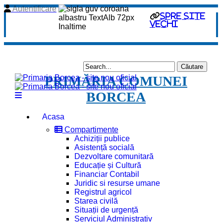
Autentificare
spre site
vechi
PRIMĂRIA COMUNEI
BORCEA
Acasa
Compartimente
Achiziții publice
Asistență socială
Dezvoltare comunitară
Educație și Cultură
Financiar Contabil
Juridic si resurse umane
Registrul agricol
Starea civilă
Situații de urgență
Serviciul Administrativ