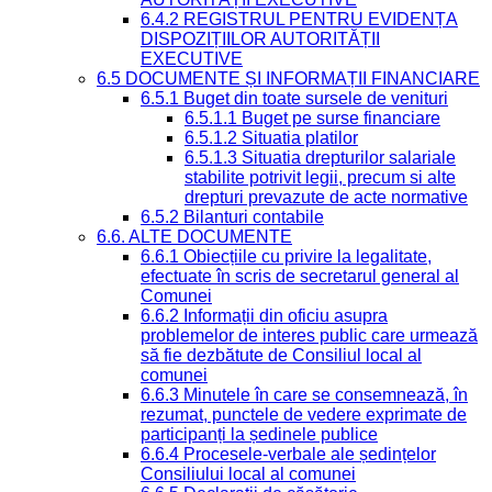
6.4.2 REGISTRUL PENTRU EVIDENȚA
DISPOZIȚIILOR AUTORITĂȚII
EXECUTIVE
6.5 DOCUMENTE ȘI INFORMAȚII FINANCIARE
6.5.1 Buget din toate sursele de venituri
6.5.1.1 Buget pe surse financiare
6.5.1.2 Situatia platilor
6.5.1.3 Situatia drepturilor salariale
stabilite potrivit legii, precum si alte
drepturi prevazute de acte normative
6.5.2 Bilanturi contabile
6.6. ALTE DOCUMENTE
6.6.1 Obiecțiile cu privire la legalitate,
efectuate în scris de secretarul general al
Comunei
6.6.2 Informații din oficiu asupra
problemelor de interes public care urmează
să fie dezbătute de Consiliul local al
comunei
6.6.3 Minutele în care se consemnează, în
rezumat, punctele de vedere exprimate de
participanți la ședinele publice
6.6.4 Procesele-verbale ale ședințelor
Consiliului local al comunei