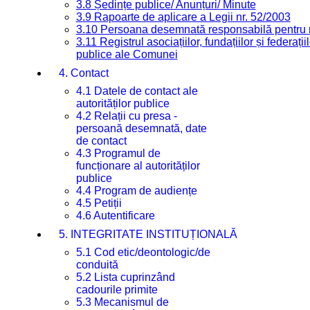
3.8 Ședințe publice/ Anunțuri/ Minute
3.9 Rapoarte de aplicare a Legii nr. 52/2003
3.10 Persoana desemnată responsabilă pentru re
3.11 Registrul asociațiilor, fundațiilor și federații
publice ale Comunei
4. Contact
4.1 Datele de contact ale
autorităților publice
4.2 Relații cu presa -
persoană desemnată, date
de contact
4.3 Programul de
funcționare al autorităților
publice
4.4 Program de audiențe
4.5 Petiții
4.6 Autentificare
5. INTEGRITATE INSTITUȚIONALĂ
5.1 Cod etic/deontologic/de
conduită
5.2 Lista cuprinzând
cadourile primite
5.3 Mecanismul de