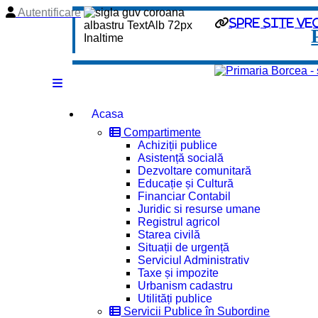
Autentificare
spre site ve
Acasa
Compartimente
Achiziții publice
Asistență socială
Dezvoltare comunitară
Educație și Cultură
Financiar Contabil
Juridic si resurse umane
Registrul agricol
Starea civilă
Situații de urgență
Serviciul Administrativ
Taxe și impozite
Urbanism cadastru
Utilități publice
Servicii Publice în Subordine