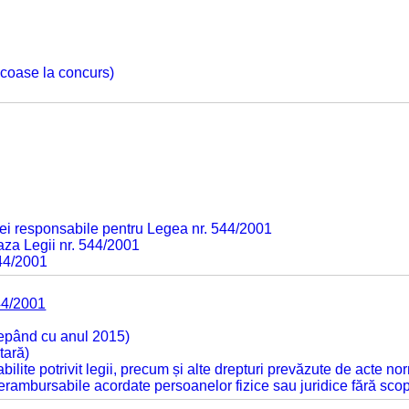
 scoase la concurs)
ei responsabile pentru Legea nr. 544/2001
baza Legii nr. 544/2001
544/2001
44/2001
cepând cu anul 2015)
tară)
tabilite potrivit legii, precum și alte drepturi prevăzute de acte no
 nerambursabile acordate persoanelor fizice sau juridice fără sco