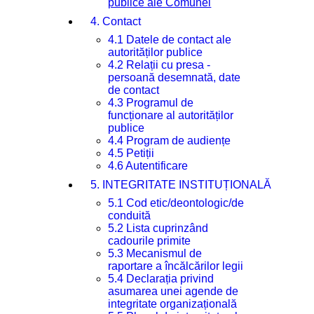
publice ale Comunei
4. Contact
4.1 Datele de contact ale
autorităților publice
4.2 Relații cu presa -
persoană desemnată, date
de contact
4.3 Programul de
funcționare al autorităților
publice
4.4 Program de audiențe
4.5 Petiții
4.6 Autentificare
5. INTEGRITATE INSTITUȚIONALĂ
5.1 Cod etic/deontologic/de
conduită
5.2 Lista cuprinzând
cadourile primite
5.3 Mecanismul de
raportare a încălcărilor legii
5.4 Declarația privind
asumarea unei agende de
integritate organizațională