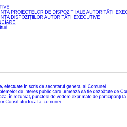
TIVE
ENȚA PROIECTELOR DE DISPOZIȚII ALE AUTORITĂȚII EXE
ENȚA DISPOZIȚIILOR AUTORITĂȚII EXECUTIVE
ANCIARE
turi
tate, efectuate în scris de secretarul general al Comunei
roblemelor de interes public care urmează să fie dezbătute de Con
ză, în rezumat, punctele de vedere exprimate de participanți la
or Consiliului local al comunei