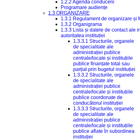
1.2.2 Agenda conducerii
Programare audiențe
1.3 ORGANIZARE
1.3.1 Regulament de organizare și 
1.3.2 Organigrama
1.3.3 Lista și datele de contact ale
autoritatea instituției
1.3.3.1 Structurile, organele
de specialitate ale
administrației publice
centrale/locale și instituțiile
publice finanțate total sau
parțial prin bugetul instituției
1.3.3.2 Structurile, organele
de specialitate ale
administrației publice
centrale/locale și instituțiile
publice coordonate de
conducătorul instituției
1.3.3.3 Structurile, organele
de specialitate ale
administrației publice
centrale/locale și instituțiile
publice aflate în subordinea
instituției