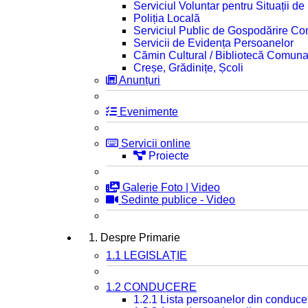
Serviciul Voluntar pentru Situații d
Poliția Locală
Serviciul Public de Gospodărire C
Servicii de Evidența Persoanelor
Cămin Cultural / Bibliotecă Comuna
Creșe, Grădinițe, Școli
Anunțuri
Evenimente
Servicii online
Proiecte
Galerie Foto | Video
Sedinte publice - Video
1. Despre Primarie
1.1 LEGISLAȚIE
1.2 CONDUCERE
1.2.1 Lista persoanelor din conduce