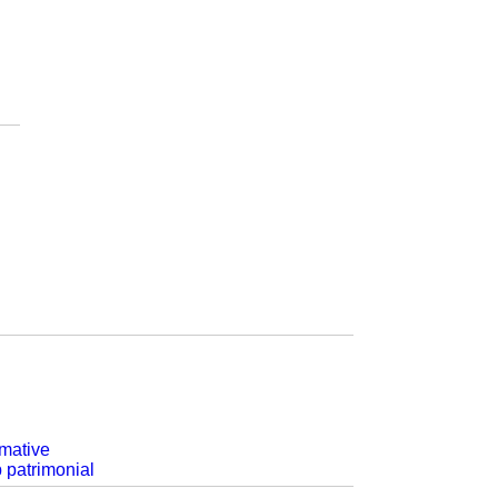
rmative
p patrimonial