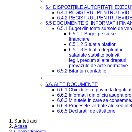
6.4 DISPOZIȚIILE AUTORITĂȚII EXECU
6.4.1 REGISTRUL PENTRU EVID
6.4.2 REGISTRUL PENTRU EVID
6.5 DOCUMENTE ȘI INFORMAȚII FIN
6.5.1 Buget din toate sursele de veni
6.5.1.1 Buget pe surse
financiare
6.5.1.2 Situatia platilor
6.5.1.3 Situatia drepturilor
salariale stabilite potrivit
legii, precum si alte drepturi
prevazute de acte normative
6.5.2 Bilanturi contabile
6.6. ALTE DOCUMENTE
6.6.1 Obiecțiile cu privire la legali
6.6.2 Informații din oficiu asupra p
6.6.3 Minutele în care se consemnea
6.6.4 Procesele-verbale ale ședințel
6.6.5 Declarații de căsătorie
Sunteți aici:
Acasa
Compartimente