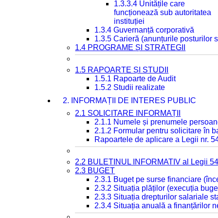
1.3.3.4 Unitățile care
funcționează sub autoritatea
instituției
1.3.4 Guvernanță corporativă
1.3.5 Carieră (anunțurile posturilor
1.4 PROGRAME ȘI STRATEGII
1.5 RAPOARTE ȘI STUDII
1.5.1 Rapoarte de Audit
1.5.2 Studii realizate
2. INFORMAȚII DE INTERES PUBLIC
2.1 SOLICITARE INFORMAȚII
2.1.1 Numele și prenumele persoan
2.1.2 Formular pentru solicitare în 
Rapoartele de aplicare a Legii nr. 
2.2 BULETINUL INFORMATIV al Legii 5
2.3 BUGET
2.3.1 Buget pe surse financiare (în
2.3.2 Situația plăților (execuția buge
2.3.3 Situația drepturilor salariale s
2.3.4 Situația anuală a finanțărilor