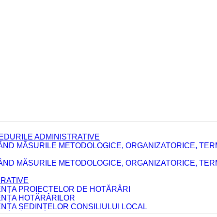
EDURILE ADMINISTRATIVE
ÂND MĂSURILE METODOLOGICE, ORGANIZATORICE, TER
E
ÂND MĂSURILE METODOLOGICE, ORGANIZATORICE, TERME
ERATIVE
DENȚA PROIECTELOR DE HOTĂRÂRI
DENȚA HOTĂRÂRILOR
ENȚA ȘEDINȚELOR CONSILIULUI LOCAL