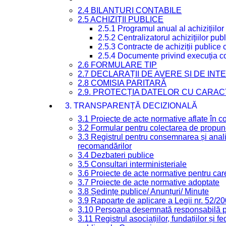
2.4 BILANȚURI CONTABILE
2.5 ACHIZIȚII PUBLICE
2.5.1 Programul anual al achizițiilor
2.5.2 Centralizatorul achizițiilor p
2.5.3 Contracte de achiziții publice
2.5.4 Documente privind execuția co
2.6 FORMULARE TIP
2.7 DECLARAȚII DE AVERE ȘI DE IN
2.8 COMISIA PARITARĂ
2.9. PROTECȚIA DATELOR CU CARA
3. TRANSPARENȚĂ DECIZIONALĂ
3.1 Proiecte de acte normative aflate în c
3.2 Formular pentru colectarea de propune
3.3 Registrul pentru consemnarea și anali
recomandărilor
3.4 Dezbateri publice
3.5 Consultari interministeriale
3.6 Proiecte de acte normative pentru care
3.7 Proiecte de acte normative adoptate
3.8 Ședințe publice/ Anunțuri/ Minute
3.9 Rapoarte de aplicare a Legii nr. 52/2
3.10 Persoana desemnată responsabilă pen
3.11 Registrul asociațiilor, fundațiilor și fe