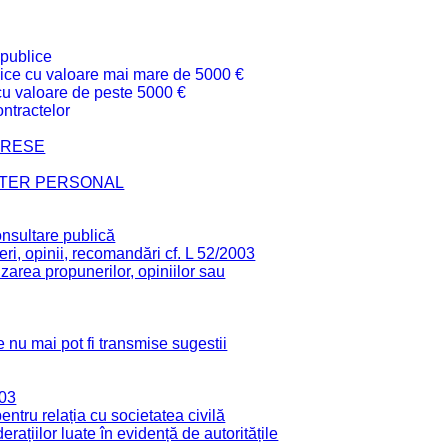
 publice
ublice cu valoare mai mare de 5000 €
 cu valoare de peste 5000 €
ntractelor
TERESE
CTER PERSONAL
onsultare publică
ri, opinii, recomandări cf. L 52/2003
zarea propunerilor, opiniilor sau
 nu mai pot fi transmise sugestii
003
tru relația cu societatea civilă
derațiilor luate în evidență de autoritățile