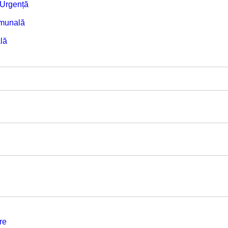
e Urgență
omunală
lă
re