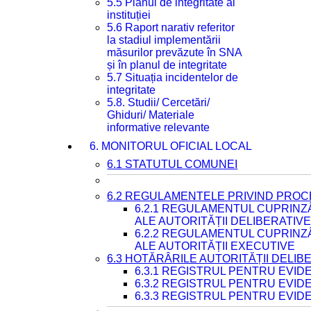
5.5 Planul de integritate al
instituției
5.6 Raport narativ referitor
la stadiul implementării
măsurilor prevăzute în SNA
și în planul de integritate
5.7 Situația incidentelor de
integritate
5.8. Studii/ Cercetări/
Ghiduri/ Materiale
informative relevante
6. MONITORUL OFICIAL LOCAL
6.1 STATUTUL COMUNEI
6.2 REGULAMENTELE PRIVIND PROC
6.2.1 REGULAMENTUL CUPRINZ
ALE AUTORITĂȚII DELIBERATIV
6.2.2 REGULAMENTUL CUPRINZ
ALE AUTORITĂȚII EXECUTIVE
6.3 HOTĂRÂRILE AUTORITĂȚII DELIB
6.3.1 REGISTRUL PENTRU EVI
6.3.2 REGISTRUL PENTRU EVI
6.3.3 REGISTRUL PENTRU EVID