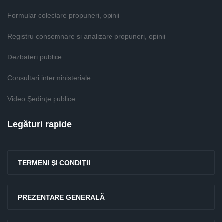
Formular colectare propuneri, opinii
Registru consemnare si analizare propuneri, opinii
Dezbateri publice
Consultari interministeriale
Video Şedinţe publice
Legături rapide
TERMENI ŞI CONDIŢII
PREZENTARE GENERALĂ