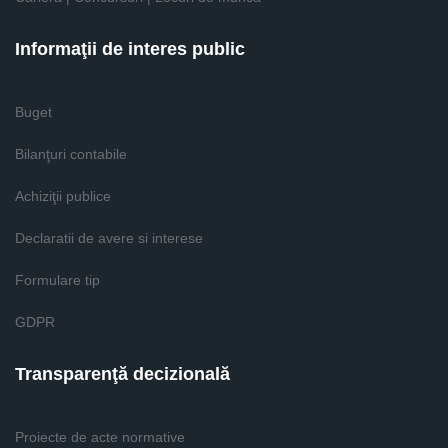
Informaţii de interes public
Buget
Bilanţuri contabile
Achiziţii publice
Declaratii de avere si interese
Formulare tip
GDPR
Transparenţă decizională
Proiecte de acte normative