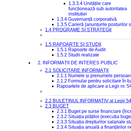
1.3.3.4 Unitățile care
funcționează sub autoritatea
instituției
1.3.4 Guvernanță corporativă
1.3.5 Carieră (anunțurile posturilor
1.4 PROGRAME ȘI STRATEGII
1.5 RAPOARTE ȘI STUDII
1.5.1 Rapoarte de Audit
1.5.2 Studii realizate
2. INFORMAȚII DE INTERES PUBLIC
2.1 SOLICITARE INFORMAȚII
2.1.1 Numele și prenumele persoan
2.1.2 Formular pentru solicitare în 
Rapoartele de aplicare a Legii nr. 
2.2 BULETINUL INFORMATIV al Legii 5
2.3 BUGET
2.3.1 Buget pe surse financiare (în
2.3.2 Situația plăților (execuția buge
2.3.3 Situația drepturilor salariale s
2.3.4 Situația anuală a finanțărilor