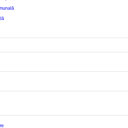
omunală
lă
re