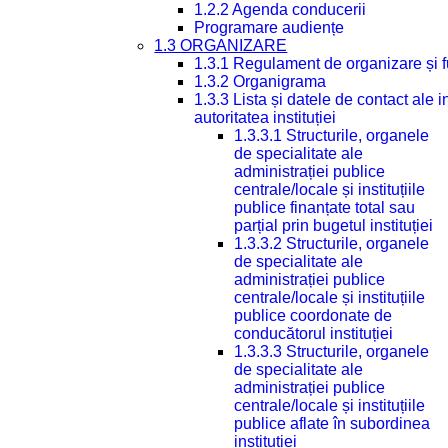
1.2.2 Agenda conducerii
Programare audiențe
1.3 ORGANIZARE
1.3.1 Regulament de organizare și 
1.3.2 Organigrama
1.3.3 Lista și datele de contact ale
autoritatea instituției
1.3.3.1 Structurile, organele
de specialitate ale
administrației publice
centrale/locale și instituțiile
publice finanțate total sau
parțial prin bugetul instituției
1.3.3.2 Structurile, organele
de specialitate ale
administrației publice
centrale/locale și instituțiile
publice coordonate de
conducătorul instituției
1.3.3.3 Structurile, organele
de specialitate ale
administrației publice
centrale/locale și instituțiile
publice aflate în subordinea
instituției