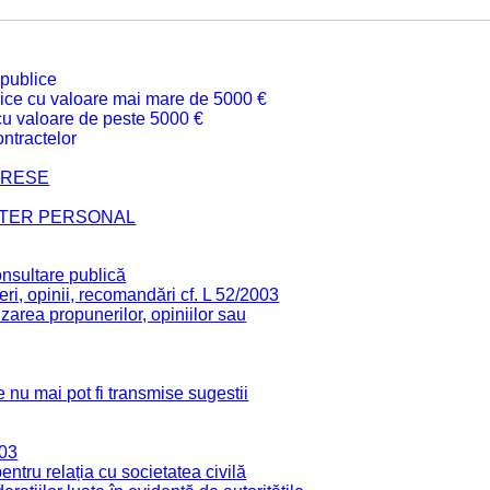
 publice
ublice cu valoare mai mare de 5000 €
 cu valoare de peste 5000 €
ntractelor
TERESE
CTER PERSONAL
onsultare publică
ri, opinii, recomandări cf. L 52/2003
zarea propunerilor, opiniilor sau
 nu mai pot fi transmise sugestii
003
tru relația cu societatea civilă