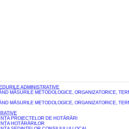
EDURILE ADMINISTRATIVE
ÂND MĂSURILE METODOLOGICE, ORGANIZATORICE, TER
E
ÂND MĂSURILE METODOLOGICE, ORGANIZATORICE, TERME
ERATIVE
DENȚA PROIECTELOR DE HOTĂRÂRI
DENȚA HOTĂRÂRILOR
ENȚA ȘEDINȚELOR CONSILIULUI LOCAL