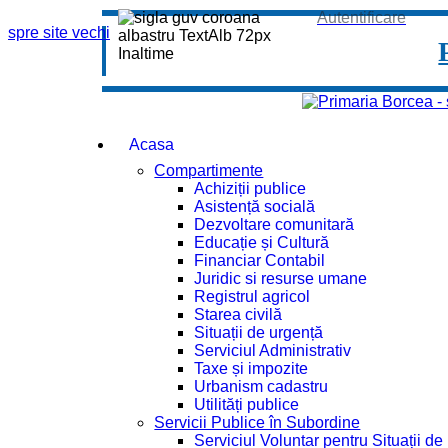
Autentificare
spre site vechi
Acasa
Compartimente
Achiziții publice
Asistență socială
Dezvoltare comunitară
Educație și Cultură
Financiar Contabil
Juridic si resurse umane
Registrul agricol
Starea civilă
Situații de urgență
Serviciul Administrativ
Taxe și impozite
Urbanism cadastru
Utilități publice
Servicii Publice în Subordine
Serviciul Voluntar pentru Situații d