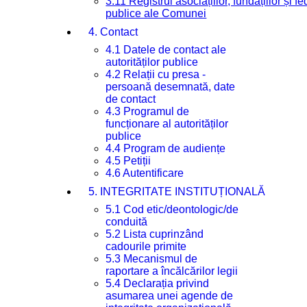
3.11 Registrul asociațiilor, fundațiilor și fe
publice ale Comunei
4. Contact
4.1 Datele de contact ale
autorităților publice
4.2 Relații cu presa -
persoană desemnată, date
de contact
4.3 Programul de
funcționare al autorităților
publice
4.4 Program de audiențe
4.5 Petiții
4.6 Autentificare
5. INTEGRITATE INSTITUȚIONALĂ
5.1 Cod etic/deontologic/de
conduită
5.2 Lista cuprinzând
cadourile primite
5.3 Mecanismul de
raportare a încălcărilor legii
5.4 Declarația privind
asumarea unei agende de