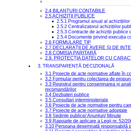
2.4 BILANȚURI CONTABILE
2.5 ACHIZIȚII PUBLICE
2.5.1 Programul anual al achizițiilor
2.5.2 Centralizatorul achizițiilor p
2.5.3 Contracte de achiziții publice
2.5.4 Documente privind execuția co
2.6 FORMULARE TIP
2.7 DECLARAȚII DE AVERE ȘI DE IN
2.8 COMISIA PARITARĂ
2.9. PROTECȚIA DATELOR CU CARA
3. TRANSPARENȚĂ DECIZIONALĂ
3.1 Proiecte de acte normative aflate în c
3.2 Formular pentru colectarea de propune
3.3 Registrul pentru consemnarea și anali
recomandărilor
3.4 Dezbateri publice
3.5 Consultari interministeriale
3.6 Proiecte de acte normative pentru care
3.7 Proiecte de acte normative adoptate
3.8 Ședințe publice/ Anunțuri/ Minute
3.9 Rapoarte de aplicare a Legii nr. 52/2
3.10 Persoana desemnată responsabilă pen