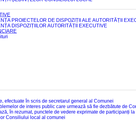
TIVE
ENȚA PROIECTELOR DE DISPOZIȚII ALE AUTORITĂȚII EXE
ENȚA DISPOZIȚIILOR AUTORITĂȚII EXECUTIVE
ANCIARE
turi
tate, efectuate în scris de secretarul general al Comunei
roblemelor de interes public care urmează să fie dezbătute de Con
ză, în rezumat, punctele de vedere exprimate de participanți la
or Consiliului local al comunei