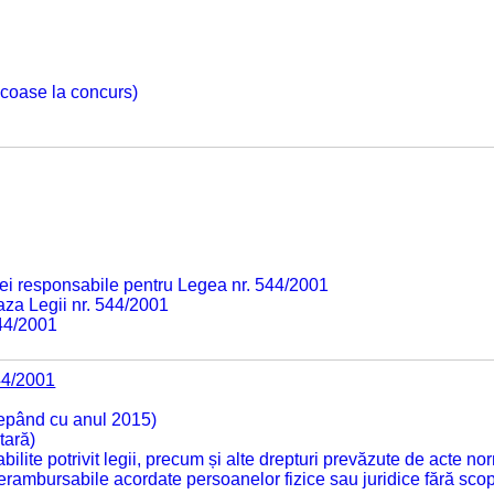
 scoase la concurs)
ei responsabile pentru Legea nr. 544/2001
baza Legii nr. 544/2001
544/2001
44/2001
cepând cu anul 2015)
tară)
tabilite potrivit legii, precum și alte drepturi prevăzute de acte no
 nerambursabile acordate persoanelor fizice sau juridice fără sco