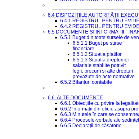
6.4 DISPOZIȚIILE AUTORITĂȚII EXECU
6.4.1 REGISTRUL PENTRU EVID
6.4.2 REGISTRUL PENTRU EVID
6.5 DOCUMENTE ȘI INFORMAȚII FIN
6.5.1 Buget din toate sursele de veni
6.5.1.1 Buget pe surse
financiare
6.5.1.2 Situatia platilor
6.5.1.3 Situatia drepturilor
salariale stabilite potrivit
legii, precum si alte drepturi
prevazute de acte normative
6.5.2 Bilanturi contabile
6.6. ALTE DOCUMENTE
6.6.1 Obiecțiile cu privire la legali
6.6.2 Informații din oficiu asupra p
6.6.3 Minutele în care se consemnea
6.6.4 Procesele-verbale ale ședințel
6.6.5 Declarații de căsătorie