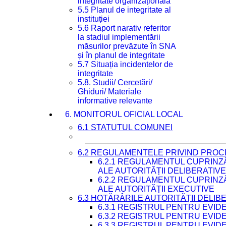
integritate organizațională
5.5 Planul de integritate al
instituției
5.6 Raport narativ referitor
la stadiul implementării
măsurilor prevăzute în SNA
și în planul de integritate
5.7 Situația incidentelor de
integritate
5.8. Studii/ Cercetări/
Ghiduri/ Materiale
informative relevante
6. MONITORUL OFICIAL LOCAL
6.1 STATUTUL COMUNEI
6.2 REGULAMENTELE PRIVIND PROC
6.2.1 REGULAMENTUL CUPRINZ
ALE AUTORITĂȚII DELIBERATIV
6.2.2 REGULAMENTUL CUPRINZ
ALE AUTORITĂȚII EXECUTIVE
6.3 HOTĂRÂRILE AUTORITĂȚII DELIB
6.3.1 REGISTRUL PENTRU EVI
6.3.2 REGISTRUL PENTRU EVI
6.3.3 REGISTRUL PENTRU EVID