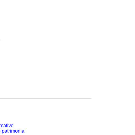
rmative
p patrimonial