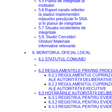
5.5 Planul de integritate al
instituției
5.6 Raport narativ referitor
la stadiul implementării
măsurilor prevăzute în SNA
și în planul de integritate
5.7 Situația incidentelor de
integritate
5.8. Studii/ Cercetări/
Ghiduri/ Materiale
informative relevante
6. MONITORUL OFICIAL LOCAL
6.1 STATUTUL COMUNEI
6.2 REGULAMENTELE PRIVIND PROC
6.2.1 REGULAMENTUL CUPRINZ
ALE AUTORITĂȚII DELIBERATIV
6.2.2 REGULAMENTUL CUPRINZ
ALE AUTORITĂȚII EXECUTIVE
6.3 HOTĂRÂRILE AUTORITĂȚII DELIB
6.3.1 REGISTRUL PENTRU EVI
6.3.2 REGISTRUL PENTRU EVI
6.3.3 REGISTRUL PENTRU EVID