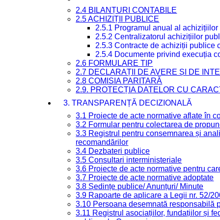
2.4 BILANȚURI CONTABILE
2.5 ACHIZIȚII PUBLICE
2.5.1 Programul anual al achizițiilor
2.5.2 Centralizatorul achizițiilor p
2.5.3 Contracte de achiziții publice
2.5.4 Documente privind execuția co
2.6 FORMULARE TIP
2.7 DECLARAȚII DE AVERE ȘI DE IN
2.8 COMISIA PARITARĂ
2.9. PROTECȚIA DATELOR CU CARA
3. TRANSPARENȚĂ DECIZIONALĂ
3.1 Proiecte de acte normative aflate în c
3.2 Formular pentru colectarea de propune
3.3 Registrul pentru consemnarea și anali
recomandărilor
3.4 Dezbateri publice
3.5 Consultari interministeriale
3.6 Proiecte de acte normative pentru care
3.7 Proiecte de acte normative adoptate
3.8 Ședințe publice/ Anunțuri/ Minute
3.9 Rapoarte de aplicare a Legii nr. 52/2
3.10 Persoana desemnată responsabilă pen
3.11 Registrul asociațiilor, fundațiilor și fe