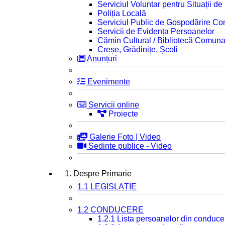
Serviciul Voluntar pentru Situații d
Poliția Locală
Serviciul Public de Gospodărire C
Servicii de Evidența Persoanelor
Cămin Cultural / Bibliotecă Comuna
Creșe, Grădinițe, Școli
Anunțuri
Evenimente
Servicii online
Proiecte
Galerie Foto | Video
Sedinte publice - Video
1. Despre Primarie
1.1 LEGISLAȚIE
1.2 CONDUCERE
1.2.1 Lista persoanelor din conduce