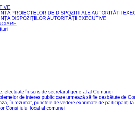
TIVE
ENȚA PROIECTELOR DE DISPOZIȚII ALE AUTORITĂȚII EXE
ENȚA DISPOZIȚIILOR AUTORITĂȚII EXECUTIVE
ANCIARE
turi
tate, efectuate în scris de secretarul general al Comunei
roblemelor de interes public care urmează să fie dezbătute de Con
ză, în rezumat, punctele de vedere exprimate de participanți la
or Consiliului local al comunei