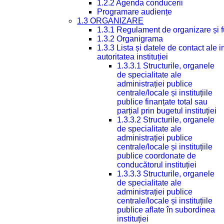
1.2.2 Agenda conducerii
Programare audiențe
1.3 ORGANIZARE
1.3.1 Regulament de organizare și 
1.3.2 Organigrama
1.3.3 Lista și datele de contact ale
autoritatea instituției
1.3.3.1 Structurile, organele
de specialitate ale
administrației publice
centrale/locale și instituțiile
publice finanțate total sau
parțial prin bugetul instituției
1.3.3.2 Structurile, organele
de specialitate ale
administrației publice
centrale/locale și instituțiile
publice coordonate de
conducătorul instituției
1.3.3.3 Structurile, organele
de specialitate ale
administrației publice
centrale/locale și instituțiile
publice aflate în subordinea
instituției