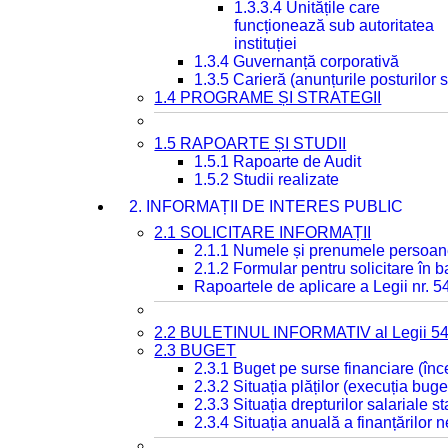
1.3.3.4 Unitățile care
funcționează sub autoritatea
instituției
1.3.4 Guvernanță corporativă
1.3.5 Carieră (anunțurile posturilor
1.4 PROGRAME ȘI STRATEGII
1.5 RAPOARTE ȘI STUDII
1.5.1 Rapoarte de Audit
1.5.2 Studii realizate
2. INFORMAȚII DE INTERES PUBLIC
2.1 SOLICITARE INFORMAȚII
2.1.1 Numele și prenumele persoan
2.1.2 Formular pentru solicitare în 
Rapoartele de aplicare a Legii nr. 
2.2 BULETINUL INFORMATIV al Legii 5
2.3 BUGET
2.3.1 Buget pe surse financiare (în
2.3.2 Situația plăților (execuția buge
2.3.3 Situația drepturilor salariale s
2.3.4 Situația anuală a finanțărilor