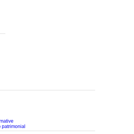
rmative
p patrimonial