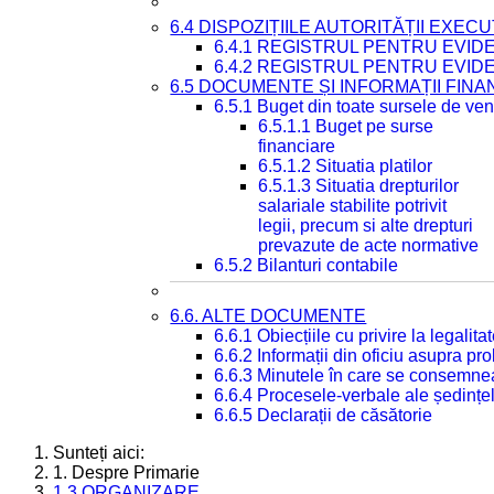
6.4 DISPOZIȚIILE AUTORITĂȚII EXECU
6.4.1 REGISTRUL PENTRU EVID
6.4.2 REGISTRUL PENTRU EVID
6.5 DOCUMENTE ȘI INFORMAȚII FIN
6.5.1 Buget din toate sursele de veni
6.5.1.1 Buget pe surse
financiare
6.5.1.2 Situatia platilor
6.5.1.3 Situatia drepturilor
salariale stabilite potrivit
legii, precum si alte drepturi
prevazute de acte normative
6.5.2 Bilanturi contabile
6.6. ALTE DOCUMENTE
6.6.1 Obiecțiile cu privire la legali
6.6.2 Informații din oficiu asupra p
6.6.3 Minutele în care se consemnea
6.6.4 Procesele-verbale ale ședințel
6.6.5 Declarații de căsătorie
Sunteți aici:
1. Despre Primarie
1.3 ORGANIZARE