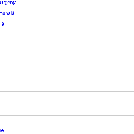
e Urgență
omunală
lă
re