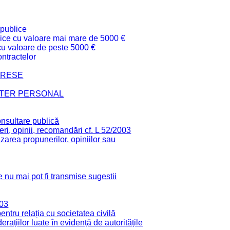
 publice
ublice cu valoare mai mare de 5000 €
 cu valoare de peste 5000 €
ntractelor
TERESE
CTER PERSONAL
onsultare publică
ri, opinii, recomandări cf. L 52/2003
zarea propunerilor, opiniilor sau
 nu mai pot fi transmise sugestii
003
tru relația cu societatea civilă
derațiilor luate în evidență de autoritățile