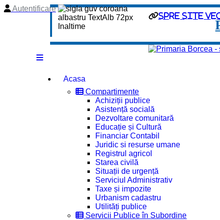
Autentificare
spre site ve
Acasa
Compartimente
Achiziții publice
Asistență socială
Dezvoltare comunitară
Educație și Cultură
Financiar Contabil
Juridic si resurse umane
Registrul agricol
Starea civilă
Situații de urgență
Serviciul Administrativ
Taxe și impozite
Urbanism cadastru
Utilități publice
Servicii Publice în Subordine