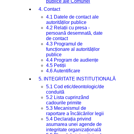
publice ale Comunei
4. Contact
4.1 Datele de contact ale
autorităților publice
4.2 Relații cu presa -
persoană desemnată, date
de contact
4.3 Programul de
funcționare al autorităților
publice
4.4 Program de audiențe
4.5 Petiții
4.6 Autentificare
5. INTEGRITATE INSTITUȚIONALĂ
5.1 Cod etic/deontologic/de
conduită
5.2 Lista cuprinzând
cadourile primite
5.3 Mecanismul de
raportare a încălcărilor legii
5.4 Declarația privind
asumarea unei agende de
integritate organizațională