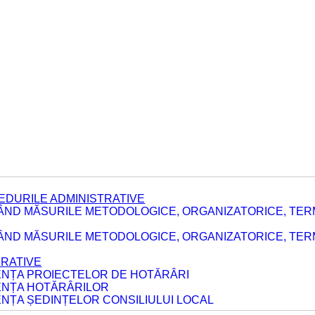
EDURILE ADMINISTRATIVE
ÂND MĂSURILE METODOLOGICE, ORGANIZATORICE, TER
E
ÂND MĂSURILE METODOLOGICE, ORGANIZATORICE, TERME
ERATIVE
DENȚA PROIECTELOR DE HOTĂRÂRI
DENȚA HOTĂRÂRILOR
ENȚA ȘEDINȚELOR CONSILIULUI LOCAL