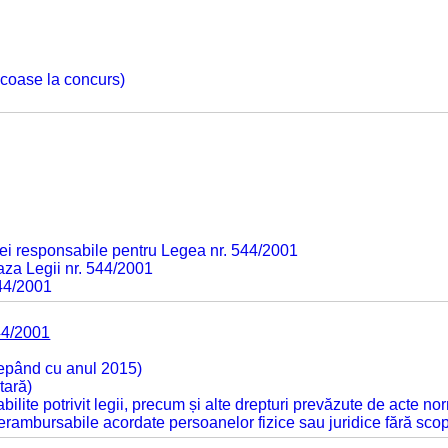
 scoase la concurs)
ei responsabile pentru Legea nr. 544/2001
baza Legii nr. 544/2001
544/2001
44/2001
cepând cu anul 2015)
tară)
tabilite potrivit legii, precum și alte drepturi prevăzute de acte no
 nerambursabile acordate persoanelor fizice sau juridice fără sco